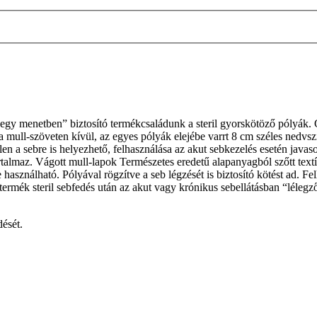
“egy menetben” biztosító termékcsaládunk a steril gyorskötöző pólyák
mull-szöveten kívül, az egyes pólyák elejébe varrt 8 cm széles nedvszív
len a sebre is helyezhető, felhasználása az akut sebkezelés esetén javas
tartalmaz. Vágott mull-lapok Természetes eredetű alapanyagból szőtt text
 használható. Pólyával rögzítve a seb légzését is biztosító kötést ad. F
A termék steril sebfedés után az akut vagy krónikus sebellátásban “léleg
dését.