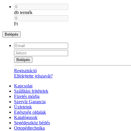
db termék
Ft
Belépés
Belépés
Regisztráció
Elfelejtette jelszavát?
Kapcsolat
Szállítási feltételek
Fizetés módja
Szervíz Garancia
Üzleteink
Egészség oldalak
Katalógusok
Segédeszköz bérlés
Ortopédtechnika