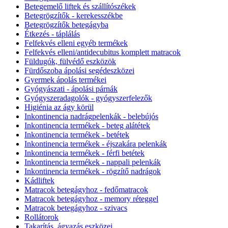
Betegemelő liftek és szállítószékek
Betegrögzítők - kerekesszékbe
Betegrögzítők betegágyba
Étkezés - táplálás
Felfekvés elleni egyéb termékek
Felfekvés elleni/antidecubitus komplett matracok
Füldugók, fülvédő eszközök
Fürdőszoba ápolási segédeszközei
Gyermek ápolás termékei
Gyógyászati - ápolási párnák
Gyógyszeradagolók - gyógyszerfelezők
Higiénia az ágy körül
Inkontinencia nadrágpelenkák - belebújós
Inkontinencia termékek - beteg alátétek
Inkontinencia termékek - betétek
Inkontinencia termékek - éjszakára pelenkák
Inkontinencia termékek - férfi betétek
Inkontinencia termékek - nappali pelenkák
Inkontinencia termékek - rögzítő nadrágok
Kádliftek
Matracok betegágyhoz - fedőmatracok
Matracok betegágyhoz - memory réteggel
Matracok betegágyhoz - szivacs
Rollátorok
Takarítás, ágyazás eszközei