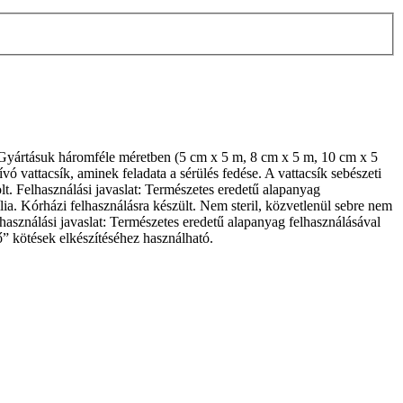
. Gyártásuk háromféle méretben (5 cm x 5 m, 8 cm x 5 m, 10 cm x 5
ó vattacsík, aminek feladata a sérülés fedése. A vattacsík sebészeti
olt. Felhasználási javaslat: Természetes eredetű alapanyag
ília. Kórházi felhasználásra készült. Nem steril, közvetlenül sebre nem
elhasználási javaslat: Természetes eredetű alapanyag felhasználásával
ző” kötések elkészítéséhez használható.