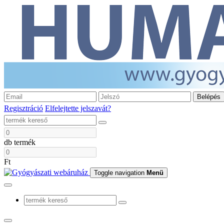
Belépés
Regisztráció
Elfelejtette jelszavát?
db termék
Ft
Toggle navigation
Menü