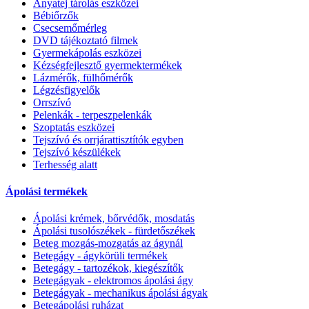
Anyatej tárolás eszközei
Bébiőrzők
Csecsemőmérleg
DVD tájékoztató filmek
Gyermekápolás eszközei
Kézségfejlesztő gyermektermékek
Lázmérők, fülhőmérők
Légzésfigyelők
Orrszívó
Pelenkák - terpeszpelenkák
Szoptatás eszközei
Tejszívó és orrjárattisztítók egyben
Tejszívó készülékek
Terhesség alatt
Ápolási termékek
Ápolási krémek, bőrvédők, mosdatás
Ápolási tusolószékek - fürdetőszékek
Beteg mozgás-mozgatás az ágynál
Betegágy - ágykörüli termékek
Betegágy - tartozékok, kiegészítők
Betegágyak - elektromos ápolási ágy
Betegágyak - mechanikus ápolási ágyak
Betegápolási ruházat