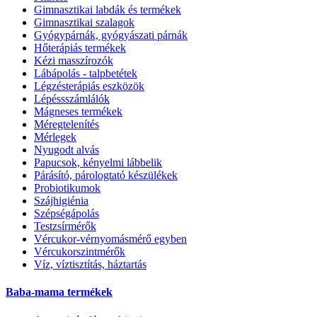
Gimnasztikai labdák és termékek
Gimnasztikai szalagok
Gyógypárnák, gyógyászati párnák
Hőterápiás termékek
Kézi masszírozók
Lábápolás - talpbetétek
Légzésterápiás eszközök
Lépéssszámlálók
Mágneses termékek
Méregtelenítés
Mérlegek
Nyugodt alvás
Papucsok, kényelmi lábbelik
Párásító, párologtató készülékek
Probiotikumok
Szájhigiénia
Szépségápolás
Testzsírmérők
Vércukor-vérnyomásmérő egyben
Vércukorszintmérők
Víz, víztisztítás, háztartás
Baba-mama termékek