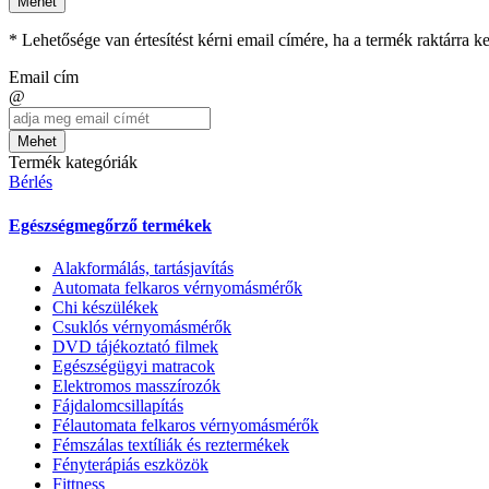
Mehet
* Lehetősége van értesítést kérni email címére, ha a termék raktárra 
Email cím
@
Mehet
Termék kategóriák
Bérlés
Egészségmegőrző termékek
Alakformálás, tartásjavítás
Automata felkaros vérnyomásmérők
Chi készülékek
Csuklós vérnyomásmérők
DVD tájékoztató filmek
Egészségügyi matracok
Elektromos masszírozók
Fájdalomcsillapítás
Félautomata felkaros vérnyomásmérők
Fémszálas textíliák és reztermékek
Fényterápiás eszközök
Fittness