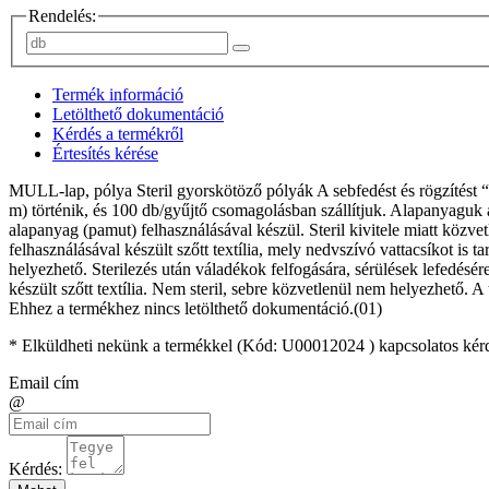
Rendelés:
Termék információ
Letölthető dokumentáció
Kérdés a termékről
Értesítés kérése
MULL-lap, pólya Steril gyorskötöző pólyák A sebfedést és rögzítést 
m) történik, és 100 db/gyűjtő csomagolásban szállítjuk. Alapanyaguk a 
alapanyag (pamut) felhasználásával készül. Steril kivitele miatt közvet
felhasználásával készült szőtt textília, mely nedvszívó vattacsíkot is 
helyezhető. Sterilezés után váladékok felfogására, sérülések lefedésére
készült szőtt textília. Nem steril, sebre közvetlenül nem helyezhető. 
Ehhez a termékhez nincs letölthető dokumentáció.(01)
* Elküldheti nekünk a termékkel (Kód:
U00012024
) kapcsolatos kér
Email cím
@
Kérdés: