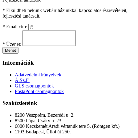
* Elküldheti nekünk webáruházunkkal kapcsolatos észrevételeit,
fejlesztési tanácsait.
*
Email cím:
*
Üzenet:
Mehet
Információk
Adatvédelmi irányelvek
Á.Sz.F.
GLS csomagpontok
PostaPont csomagpontok
Szaküzleteink
8200 Veszprém, Bezerédi u. 2.
8500 Pápa, Csáky u. 23.
6000 Kecskemét Aradi vértanúk tere 5. (Röntgen kft.)
1193 Budapest, Üllői út 250.