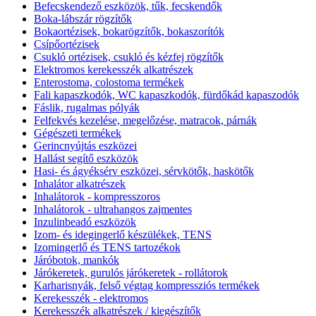
Befecskendező eszközök, tűk, fecskendők
Boka-lábszár rögzítők
Bokaortézisek, bokarögzítők, bokaszorítók
Csípőortézisek
Csukló ortézisek, csukló és kézfej rögzítők
Elektromos kerekesszék alkatrészek
Enterostoma, colostoma termékek
Fali kapaszkodók, WC kapaszkodók, fürdőkád kapaszodók
Fáslik, rugalmas pólyák
Felfekvés kezelése, megelőzése, matracok, párnák
Gégészeti termékek
Gerincnyújtás eszközei
Hallást segítő eszközök
Hasi- és ágyéksérv eszközei, sérvkötők, haskötők
Inhalátor alkatrészek
Inhalátorok - kompresszoros
Inhalátorok - ultrahangos zajmentes
Inzulinbeadó eszközök
Izom- és idegingerlő készülékek, TENS
Izomingerlő és TENS tartozékok
Járóbotok, mankók
Járókeretek, gurulós járókeretek - rollátorok
Karharisnyák, felső végtag kompressziós termékek
Kerekesszék - elektromos
Kerekesszék alkatrészek / kiegészítők