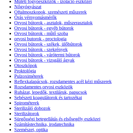
Műtéti fogyóeszközök - izoláció eszközei
Nőgyógyászat
Oftalmoszkopok, szemészeti műszerek
Órás vérnyomásmérők
Orvosi bútorok - asztalok, műszerasztalok
Orvosi bútorok - egyéb bútorok
Orvosi bútorok - műtő szoba
orvosi butorok - proctologia
Orvosi bútorok - székek, ülőbútorok
Orvosi bútorok - szekrények
Orvosi bútorok - várótermi bútorok
Orvosi bútorok - vizsgáló ágyak
Otoszkópok
Proktológia
Pulzoximéterek
Reflexkalapácsok, rozsdamentes acél kézi műszerek
Rozsdamentes orvosi eszközök
Ruházat, lepedők, textiláruk, papucsok
Sebészeti koagulátorok és tartozékai
Spirométerek
Sterilizáló dobozok
Sterilizátorok
Sürgősségi betegellátás és elsősegély eszközei
Számítástechnika, irodatechnika
Szemészet, optika