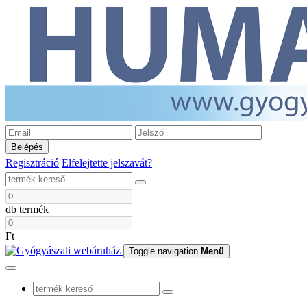
Belépés
Regisztráció
Elfelejtette jelszavát?
db termék
Ft
Toggle navigation
Menü