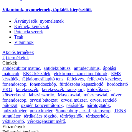
Vitaminok, nyomelemek, táplálék kiegészítők
Ásványi sók, nyomelemek
Krémek, kenőcsök
Potencia szerek
Teák
Vitaminok
Akciós termékek
Új termékeink
Cimkék
antidecubitor matrac,
antidekubitusz,
antudecubitus,
ápolási
matracok,
EKG készülék,
elektromos izomstimulátorok,
EMS
készülék,
fájdalomcsillapitó tens,
felfekvés,
felfekvés kezelése,
fonendoscop,
fonendoszkóp,
fürdőszoba kapaszkodó,
hordozható
EKG,
kerekesszék,
kerekesszék transzport,
kötözőkocsi,
kötszerkocsi,
lábszárszoritó,
Mayo asztal,
műszerasztal,
nővér
fonendoscop,
orvosi bútorzat,
orvosi műszer,
orvosi rendelő
bútorzat,
oxigén koncentrátorok,
párásítók,
párologtatók,
pulzoximéter,
pusoximeter,
Sonnenburg asztal,
stetoscop,
TENS
stimulátor,
térdkalács rögzítő,
térdrögzítők,
térdszorítók,
vádliszorító,
véroxigénszint mérő,
Előzmények
Fejlesztési tanácsok