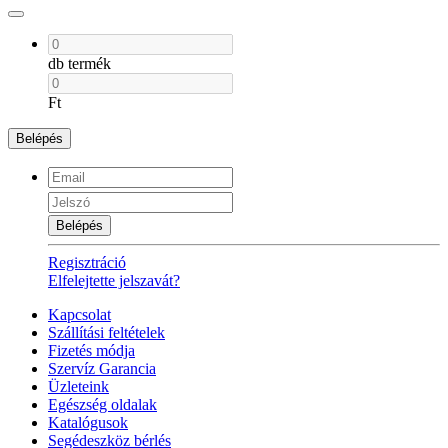
db termék
Ft
Belépés
Belépés
Regisztráció
Elfelejtette jelszavát?
Kapcsolat
Szállítási feltételek
Fizetés módja
Szervíz Garancia
Üzleteink
Egészség oldalak
Katalógusok
Segédeszköz bérlés