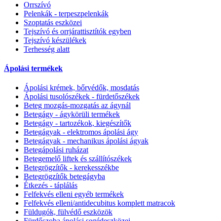
Orrszívó
Pelenkák - terpeszpelenkák
Szoptatás eszközei
Tejszívó és orrjárattisztítók egyben
Tejszívó készülékek
Terhesség alatt
Ápolási termékek
Ápolási krémek, bőrvédők, mosdatás
Ápolási tusolószékek - fürdetőszékek
Beteg mozgás-mozgatás az ágynál
Betegágy - ágykörüli termékek
Betegágy - tartozékok, kiegészítők
Betegágyak - elektromos ápolási ágy
Betegágyak - mechanikus ápolási ágyak
Betegápolási ruházat
Betegemelő liftek és szállítószékek
Betegrögzítők - kerekesszékbe
Betegrögzítők betegágyba
Étkezés - táplálás
Felfekvés elleni egyéb termékek
Felfekvés elleni/antidecubitus komplett matracok
Füldugók, fülvédő eszközök
Fürdőszoba ápolási segédeszközei