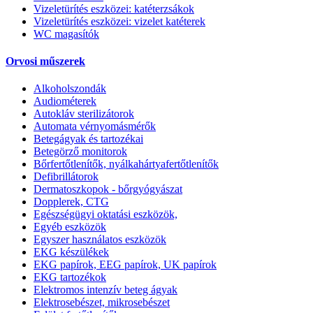
Vizeletürítés eszközei: katéterzsákok
Vizeletürítés eszközei: vizelet katéterek
WC magasítók
Orvosi műszerek
Alkoholszondák
Audiométerek
Autokláv sterilizátorok
Automata vérnyomásmérők
Betegágyak és tartozékai
Betegörző monitorok
Bőrfertőtlenítők, nyálkahártyafertőtlenítők
Defibrillátorok
Dermatoszkopok - bőrgyógyászat
Dopplerek, CTG
Egészségügyi oktatási eszközök,
Egyéb eszközök
Egyszer használatos eszközök
EKG készülékek
EKG papírok, EEG papírok, UK papírok
EKG tartozékok
Elektromos intenzív beteg ágyak
Elektrosebészet, mikrosebészet