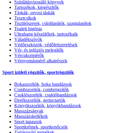
Színlátásvizsgáló könyvek
Tartozékok, kiegészítők
Táskák, orvosi táskák
Tesztcsíkok
Tisztítószerek, csírátlanítók, szagtalanítok
Toalett higénia
Ultrahang készülékek, tartozékaik
Váladékszívók
Védőeszközök, védőfelszerelések
Vér- és infúziós melegítők
Vércukormérők
Vérnyomásmérő alkatrészek
Sport izületi rögzítők, sportrögzítők
Bokaszorítók, boka bandázsok
Combszoritók, combrögzítők
Csuklószorítók, csuklóbandázsok
Derékszorítók, gerinctartók
Könyökszorítók, könyökbandázsok
Masszázságyak
Masszázskellékek
Sport tapaszok
Sportkrémek, sportkenőcsök
Tartásjavító termékek