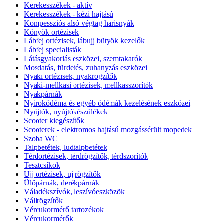
Kerekesszékek - aktív
Kerekesszékek - kézi hajtású
Kompessziós alsó végtag harisnyák
Könyök ortézisek
Lábfej ortézisek, lábujj bütyök kezelők
Lábfej specialisták
Látásgyakorlás eszközei, szemtakarók
Mosdatás, fürdetés, zuhanyzás eszközei
Nyaki ortézisek, nyakrögzítők
Nyaki-mellkasi ortézisek, mellkasszorítók
Nyakpárnák
Nyiroködéma és egyéb ödémák kezelésének eszközei
Nyújtók, nyújtókészülékek
Scooter kiegészítők
Scooterek - elektromos hajtású mozgássérült mopedek
Szoba WC
Talpbetétek, ludtalpbetétek
Térdortézisek, térdrögzítők, térdszorítók
Tesztcsíkok
Ujj ortézisek, ujjrögzítők
Ülőpárnák, derékpárnák
Váladékszívók, leszívóeszközök
Vállrögzítők
Vércukormérő tartozékok
Vércukormérők