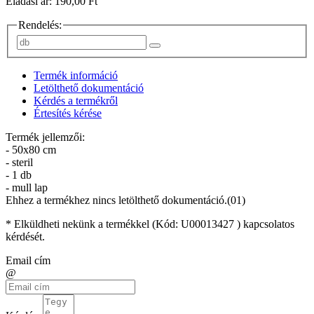
Eladási ár: 190,00 Ft
Rendelés:
Termék információ
Letölthető dokumentáció
Kérdés a termékről
Értesítés kérése
Termék jellemzői:
- 50x80 cm
- steril
- 1 db
- mull lap
Ehhez a termékhez nincs letölthető dokumentáció.(01)
* Elküldheti nekünk a termékkel (Kód:
U00013427
) kapcsolatos
kérdését.
Email cím
@