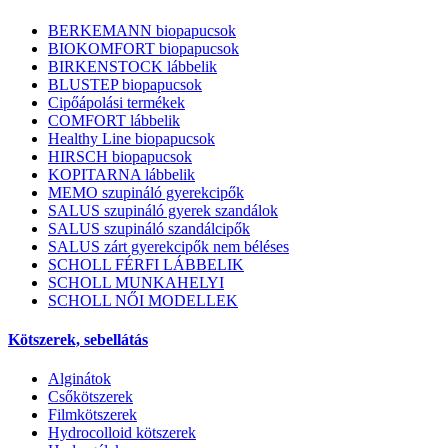
BERKEMANN biopapucsok
BIOKOMFORT biopapucsok
BIRKENSTOCK lábbelik
BLUSTEP biopapucsok
Cipőápolási termékek
COMFORT lábbelik
Healthy Line biopapucsok
HIRSCH biopapucsok
KOPITARNA lábbelik
MEMO szupináló gyerekcipők
SALUS szupináló gyerek szandálok
SALUS szupináló szandálcipők
SALUS zárt gyerekcipők nem béléses
SCHOLL FÉRFI LÁBBELIK
SCHOLL MUNKAHELYI
SCHOLL NŐI MODELLEK
Kötszerek, sebellátás
Alginátok
Csőkötszerek
Filmkötszerek
Hydrocolloid kötszerek