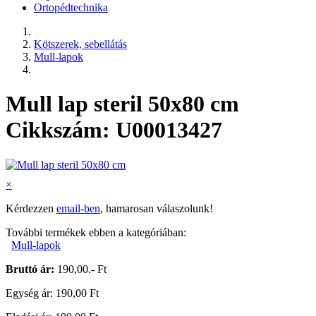
Ortopédtechnika
Kötszerek, sebellátás
Mull-lapok
Mull lap steril 50x80 cm
Cikkszám: U00013427
×
Kérdezzen
email-ben
, hamarosan válaszolunk!
További termékek ebben a kategóriában:
Mull-lapok
Bruttó ár:
190,00.- Ft
Egység ár: 190,00 Ft