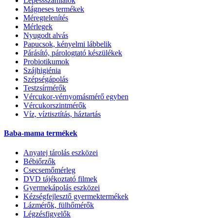
Lépéssszámlálók
Mágneses termékek
Méregtelenítés
Mérlegek
Nyugodt alvás
Papucsok, kényelmi lábbelik
Párásító, párologtató készülékek
Probiotikumok
Szájhigiénia
Szépségápolás
Testzsírmérők
Vércukor-vérnyomásmérő egyben
Vércukorszintmérők
Víz, víztisztítás, háztartás
Baba-mama termékek
Anyatej tárolás eszközei
Bébiőrzők
Csecsemőmérleg
DVD tájékoztató filmek
Gyermekápolás eszközei
Kézségfejlesztő gyermektermékek
Lázmérők, fülhőmérők
Légzésfigyelők