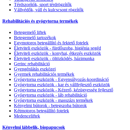
Térdszorítók, sport térdrögzítők
Vállvédők, váll és kulcscsont rögzítők
Rehabilitációs és gyógytorna termékek
Betegemelő liftek
Betegemelő tartozékok
Egymotoros betegállító és fektető fotelek
Életviteli eszközök - fürdőszoba, higiénia segéd
Életviteli eszközök - konyhai, étkezés eszközök
Életviteli eszközök - öltözködés, házimunka
Gerinc rehabilitáció
Gyengénlátás eszközei
Gyermek rehabilitációs termékek
Gyógytorna eszközök - Egyensúlyozás-koordináció
Gyógytorna eszközök - kar és vállfejlesztő eszközök
Gyógytorna eszközök - Kézerő, kézügyesség fejlesztő
Gyógytorna eszközök - láb rehabilitáció
Gyógytorna eszközök - masszázs termékek
Kényelmi bútorok - betegszoba bútorok
Kétmotoros betegállító fotelek
Medenceliftek
Kényelmi lábbelik, biopapucsok