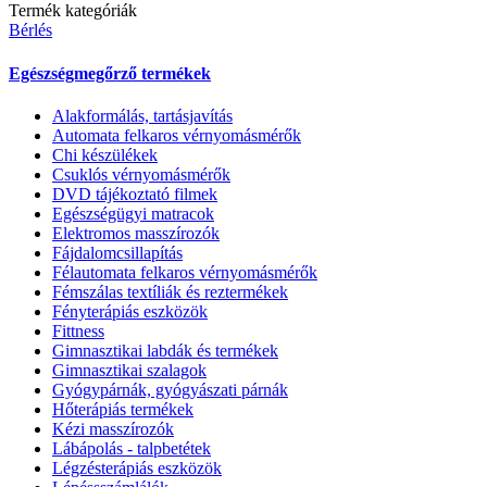
Termék kategóriák
Bérlés
Egészségmegőrző termékek
Alakformálás, tartásjavítás
Automata felkaros vérnyomásmérők
Chi készülékek
Csuklós vérnyomásmérők
DVD tájékoztató filmek
Egészségügyi matracok
Elektromos masszírozók
Fájdalomcsillapítás
Félautomata felkaros vérnyomásmérők
Fémszálas textíliák és reztermékek
Fényterápiás eszközök
Fittness
Gimnasztikai labdák és termékek
Gimnasztikai szalagok
Gyógypárnák, gyógyászati párnák
Hőterápiás termékek
Kézi masszírozók
Lábápolás - talpbetétek
Légzésterápiás eszközök