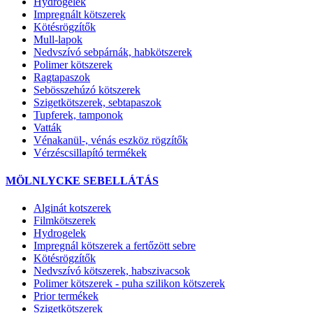
Hydrogélek
Impregnált kötszerek
Kötésrögzítők
Mull-lapok
Nedvszívó sebpárnák, habkötszerek
Polimer kötszerek
Ragtapaszok
Sebösszehúzó kötszerek
Szigetkötszerek, sebtapaszok
Tupferek, tamponok
Vatták
Vénakanül-, vénás eszköz rögzítők
Vérzéscsillapító termékek
MÖLNLYCKE SEBELLÁTÁS
Alginát kotszerek
Filmkötszerek
Hydrogelek
Impregnál kötszerek a fertőzött sebre
Kötésrögzítők
Nedvszívó kötszerek, habszivacsok
Polimer kötszerek - puha szilikon kötszerek
Prior termékek
Szigetkötszerek