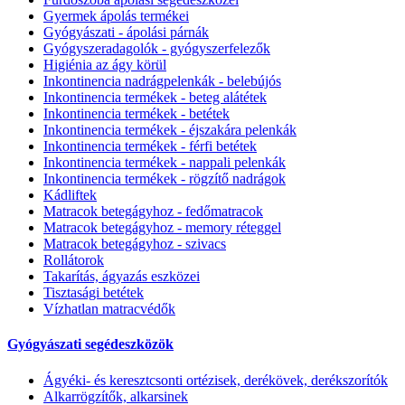
Gyermek ápolás termékei
Gyógyászati - ápolási párnák
Gyógyszeradagolók - gyógyszerfelezők
Higiénia az ágy körül
Inkontinencia nadrágpelenkák - belebújós
Inkontinencia termékek - beteg alátétek
Inkontinencia termékek - betétek
Inkontinencia termékek - éjszakára pelenkák
Inkontinencia termékek - férfi betétek
Inkontinencia termékek - nappali pelenkák
Inkontinencia termékek - rögzítő nadrágok
Kádliftek
Matracok betegágyhoz - fedőmatracok
Matracok betegágyhoz - memory réteggel
Matracok betegágyhoz - szivacs
Rollátorok
Takarítás, ágyazás eszközei
Tisztasági betétek
Vízhatlan matracvédők
Gyógyászati segédeszközök
Ágyéki- és keresztcsonti ortézisek, derékövek, derékszorítók
Alkarrögzítők, alkarsinek