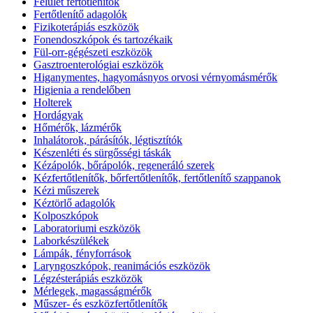
Felület fertőtlenítők
Fertőtlenítő adagolók
Fizikoterápiás eszközök
Fonendoszkópok és tartozékaik
Fül-orr-gégészeti eszközök
Gasztroenterológiai eszközök
Higanymentes, hagyomásnyos orvosi vérnyomásmérők
Higienia a rendelőben
Holterek
Hordágyak
Hőmérők, lázmérők
Inhalátorok, párásítók, légtisztítók
Készenléti és sürgősségi táskák
Kézápolók, bőrápolók, regeneráló szerek
Kézfertőtlenítők, bőrfertőtlenítők, fertőtlenítő szappanok
Kézi műszerek
Kéztörlő adagolók
Kolposzkópok
Laboratoriumi eszközök
Laborkészülékek
Lámpák, fényforrások
Laryngoszkópok, reanimációs eszközök
Légzésterápiás eszközök
Mérlegek, magasságmérők
Műszer- és eszközfertőtlenítők