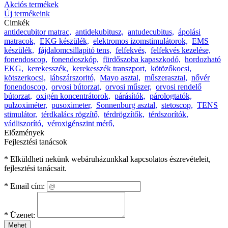
Akciós termékek
Új termékeink
Cimkék
antidecubitor matrac,
antidekubitusz,
antudecubitus,
ápolási
matracok,
EKG készülék,
elektromos izomstimulátorok,
EMS
készülék,
fájdalomcsillapitó tens,
felfekvés,
felfekvés kezelése,
fonendoscop,
fonendoszkóp,
fürdőszoba kapaszkodó,
hordozható
EKG,
kerekesszék,
kerekesszék transzport,
kötözőkocsi,
kötszerkocsi,
lábszárszoritó,
Mayo asztal,
műszerasztal,
nővér
fonendoscop,
orvosi bútorzat,
orvosi műszer,
orvosi rendelő
bútorzat,
oxigén koncentrátorok,
párásítók,
párologtatók,
pulzoximéter,
pusoximeter,
Sonnenburg asztal,
stetoscop,
TENS
stimulátor,
térdkalács rögzítő,
térdrögzítők,
térdszorítók,
vádliszorító,
véroxigénszint mérő,
Előzmények
Fejlesztési tanácsok
* Elküldheti nekünk webáruházunkkal kapcsolatos észrevételeit,
fejlesztési tanácsait.
*
Email cím:
*
Üzenet:
Mehet