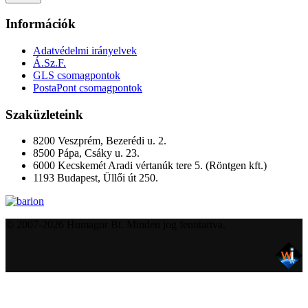
Információk
Adatvédelmi irányelvek
Á.Sz.F.
GLS csomagpontok
PostaPont csomagpontok
Szaküzleteink
8200 Veszprém, Bezerédi u. 2.
8500 Pápa, Csáky u. 23.
6000 Kecskemét Aradi vértanúk tere 5. (Röntgen kft.)
1193 Budapest, Üllői út 250.
© 2007-2026 Humagor Bt. Minden jog fenntartva.