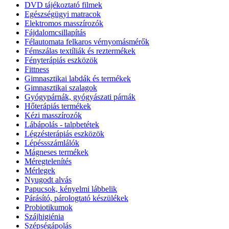
DVD tájékoztató filmek
Egészségügyi matracok
Elektromos masszírozók
Fájdalomcsillapítás
Félautomata felkaros vérnyomásmérők
Fémszálas textíliák és reztermékek
Fényterápiás eszközök
Fittness
Gimnasztikai labdák és termékek
Gimnasztikai szalagok
Gyógypárnák, gyógyászati párnák
Hőterápiás termékek
Kézi masszírozók
Lábápolás - talpbetétek
Légzésterápiás eszközök
Lépéssszámlálók
Mágneses termékek
Méregtelenítés
Mérlegek
Nyugodt alvás
Papucsok, kényelmi lábbelik
Párásító, párologtató készülékek
Probiotikumok
Szájhigiénia
Szépségápolás