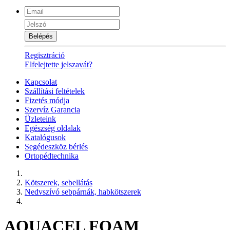
Belépés
Regisztráció
Elfelejtette jelszavát?
Kapcsolat
Szállítási feltételek
Fizetés módja
Szervíz Garancia
Üzleteink
Egészség oldalak
Katalógusok
Segédeszköz bérlés
Ortopédtechnika
Kötszerek, sebellátás
Nedvszívó sebpárnák, habkötszerek
AQUACEL FOAM