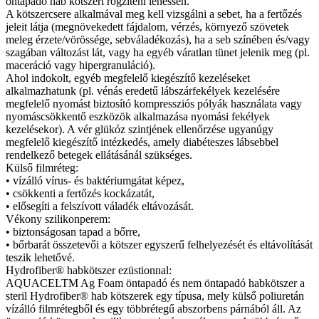
öntapadó hab kötszert rögzíteni lehessen.
A kötszercsere alkalmával meg kell vizsgálni a sebet, ha a fertőzés
jeleit látja (megnövekedett fájdalom, vérzés, környező szövetek
meleg érzete/vörössége, sebváladékozás), ha a seb színében és/vagy
szagában változást lát, vagy ha egyéb váratlan tünet jelenik meg (pl.
maceráció vagy hipergranuláció).
Ahol indokolt, egyéb megfelelő kiegészítő kezeléseket
alkalmazhatunk (pl. vénás eredetű lábszárfekélyek kezelésére
megfelelő nyomást biztosító kompressziós pólyák használata vagy
nyomáscsökkentő eszközök alkalmazása nyomási fekélyek
kezelésekor). A vér glükóz szintjének ellenőrzése ugyanúgy
megfelelő kiegészítő intézkedés, amely diabéteszes lábsebbel
rendelkező betegek ellátásánál szükséges.
Külső filmréteg:
• vízálló vírus- és baktériumgátat képez,
• csökkenti a fertőzés kockázatát,
• elősegíti a felszívott váladék eltávozását.
Vékony szilikonperem:
• biztonságosan tapad a bőrre,
• bőrbarát összetevői a kötszer egyszerű felhelyezését és eltávolítását
teszik lehetővé.
Hydrofiber® habkötszer ezüstionnal:
AQUACELTM Ag Foam öntapadó és nem öntapadó habkötszer a
steril Hydrofiber® hab kötszerek egy típusa, mely külső poliuretán
vízálló filmrétegből és egy többrétegű abszorbens párnából áll. Az