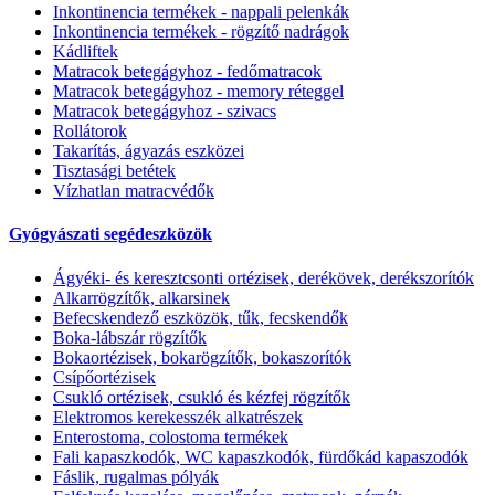
Inkontinencia termékek - nappali pelenkák
Inkontinencia termékek - rögzítő nadrágok
Kádliftek
Matracok betegágyhoz - fedőmatracok
Matracok betegágyhoz - memory réteggel
Matracok betegágyhoz - szivacs
Rollátorok
Takarítás, ágyazás eszközei
Tisztasági betétek
Vízhatlan matracvédők
Gyógyászati segédeszközök
Ágyéki- és keresztcsonti ortézisek, derékövek, derékszorítók
Alkarrögzítők, alkarsinek
Befecskendező eszközök, tűk, fecskendők
Boka-lábszár rögzítők
Bokaortézisek, bokarögzítők, bokaszorítók
Csípőortézisek
Csukló ortézisek, csukló és kézfej rögzítők
Elektromos kerekesszék alkatrészek
Enterostoma, colostoma termékek
Fali kapaszkodók, WC kapaszkodók, fürdőkád kapaszodók
Fáslik, rugalmas pólyák