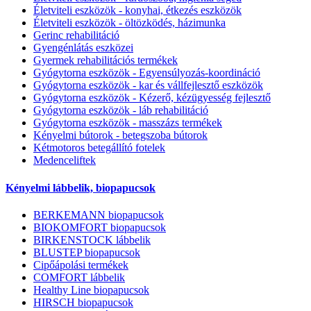
Életviteli eszközök - konyhai, étkezés eszközök
Életviteli eszközök - öltözködés, házimunka
Gerinc rehabilitáció
Gyengénlátás eszközei
Gyermek rehabilitációs termékek
Gyógytorna eszközök - Egyensúlyozás-koordináció
Gyógytorna eszközök - kar és vállfejlesztő eszközök
Gyógytorna eszközök - Kézerő, kézügyesség fejlesztő
Gyógytorna eszközök - láb rehabilitáció
Gyógytorna eszközök - masszázs termékek
Kényelmi bútorok - betegszoba bútorok
Kétmotoros betegállító fotelek
Medenceliftek
Kényelmi lábbelik, biopapucsok
BERKEMANN biopapucsok
BIOKOMFORT biopapucsok
BIRKENSTOCK lábbelik
BLUSTEP biopapucsok
Cipőápolási termékek
COMFORT lábbelik
Healthy Line biopapucsok
HIRSCH biopapucsok