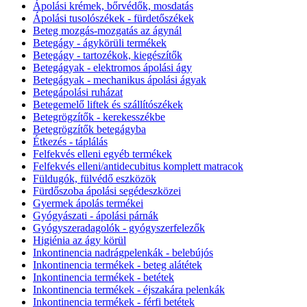
Ápolási krémek, bőrvédők, mosdatás
Ápolási tusolószékek - fürdetőszékek
Beteg mozgás-mozgatás az ágynál
Betegágy - ágykörüli termékek
Betegágy - tartozékok, kiegészítők
Betegágyak - elektromos ápolási ágy
Betegágyak - mechanikus ápolási ágyak
Betegápolási ruházat
Betegemelő liftek és szállítószékek
Betegrögzítők - kerekesszékbe
Betegrögzítők betegágyba
Étkezés - táplálás
Felfekvés elleni egyéb termékek
Felfekvés elleni/antidecubitus komplett matracok
Füldugók, fülvédő eszközök
Fürdőszoba ápolási segédeszközei
Gyermek ápolás termékei
Gyógyászati - ápolási párnák
Gyógyszeradagolók - gyógyszerfelezők
Higiénia az ágy körül
Inkontinencia nadrágpelenkák - belebújós
Inkontinencia termékek - beteg alátétek
Inkontinencia termékek - betétek
Inkontinencia termékek - éjszakára pelenkák
Inkontinencia termékek - férfi betétek