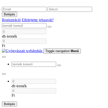
Belépés
Regisztráció
Elfelejtette jelszavát?
db termék
Ft
Toggle navigation
Menü
db termék
Ft
Belépés