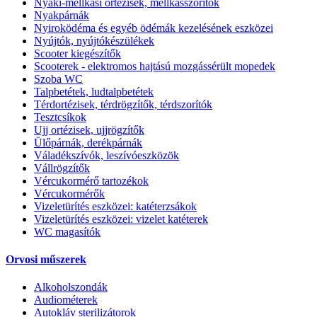
Nyaki-mellkasi ortézisek, mellkasszorítók
Nyakpárnák
Nyiroködéma és egyéb ödémák kezelésének eszközei
Nyújtók, nyújtókészülékek
Scooter kiegészítők
Scooterek - elektromos hajtású mozgássérült mopedek
Szoba WC
Talpbetétek, ludtalpbetétek
Térdortézisek, térdrögzítők, térdszorítók
Tesztcsíkok
Ujj ortézisek, ujjrögzítők
Ülőpárnák, derékpárnák
Váladékszívók, leszívóeszközök
Vállrögzítők
Vércukormérő tartozékok
Vércukormérők
Vizeletürítés eszközei: katéterzsákok
Vizeletürítés eszközei: vizelet katéterek
WC magasítók
Orvosi műszerek
Alkoholszondák
Audiométerek
Autokláv sterilizátorok