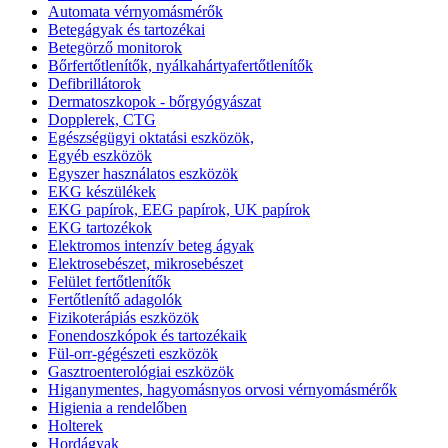
Automata vérnyomásmérők
Betegágyak és tartozékai
Betegörző monitorok
Bőrfertőtlenítők, nyálkahártyafertőtlenítők
Defibrillátorok
Dermatoszkopok - bőrgyógyászat
Dopplerek, CTG
Egészségügyi oktatási eszközök,
Egyéb eszközök
Egyszer használatos eszközök
EKG készülékek
EKG papírok, EEG papírok, UK papírok
EKG tartozékok
Elektromos intenzív beteg ágyak
Elektrosebészet, mikrosebészet
Felület fertőtlenítők
Fertőtlenítő adagolók
Fizikoterápiás eszközök
Fonendoszkópok és tartozékaik
Fül-orr-gégészeti eszközök
Gasztroenterológiai eszközök
Higanymentes, hagyomásnyos orvosi vérnyomásmérők
Higienia a rendelőben
Holterek
Hordágyak