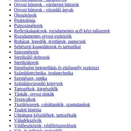
Orvosi bútorok - várótermi bútorok
Orvosi bútorok - vizsgáló ágyak
Otoszkópok
Proktológia
Pulzoximéterek
Reflexkalapácsok, rozsdamentes acél kézi műszerek
Rozsdamentes orvosi eszközök
Ruházat, lepedők, textiláruk, papucsok
Sebészeti koagulátorok és tartozékai
Spirométerek
Sterilizáló dobozok
Sterilizátorok
Sürgősségi betegellátás és elsősegély eszközei
Számítástechnika, irodatechnika
Szemészet, optika
Színlátásvizsgáló könyvek
Tartozékok, kiegészítők
Táskák, orvosi táskák
Tesztcsíkok
Tisztítószerek, csírátlanítók, szagtalanítok
Toalett higénia
Ultrahang készülékek, tartozékaik
Váladékszívók
Védőeszközök, védőfelszerelések
Vér- és infúziós melegítők