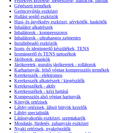
Felfekvés kezelése, megelőzése, matracok, párnák
Gégészeti termékek
Gerincnyújtás eszközei
Hallást segítő eszközök
Hasi- és ágyéksérv eszközei, sérvkötők, haskötők
Inhalátor alkatrészek
Inhalátorok - kompresszoros
Inhalátorok - ultrahangos zajmentes
Inzulinbeadó eszközök
Izom- és idegingerlő készülékek, TENS
Izomingerlő és TENS tartozékok
Járóbotok, mankók
Járókeretek, gurulós járókeretek - rollátorok
Karharisnyák, felső végtag kompressziós termékek
Kerekesszék - elektromos
Kerekesszék alkatrészek / kiegészítők
Kerekesszékek - aktív
Kerekesszékek - kézi hajtású
Kompessziós alsó végtag harisnyák
Könyök ortézisek
Lábfej ortézisek, lábujj bütyök kezelők
Lábfej specialisták
Látásgyakorlás eszközei, szemtakarók
Mosdatás, fürdetés, zuhanyzás eszközei
Nyaki ortézisek, nyakrögzítők