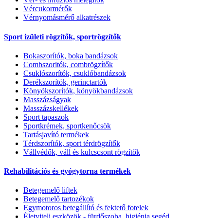
Vércukormérők
Vérnyomásmérő alkatrészek
Sport izületi rögzítők, sportrögzítők
Bokaszorítók, boka bandázsok
Combszoritók, combrögzítők
Csuklószorítók, csuklóbandázsok
Derékszorítók, gerinctartók
Könyökszorítók, könyökbandázsok
Masszázságyak
Masszázskellékek
Sport tapaszok
Sportkrémek, sportkenőcsök
Tartásjavító termékek
Térdszorítók, sport térdrögzítők
Vállvédők, váll és kulcscsont rögzítők
Rehabilitációs és gyógytorna termékek
Betegemelő liftek
Betegemelő tartozékok
Egymotoros betegállító és fektető fotelek
Életviteli eszközök - fürdőszoba, higiénia segéd