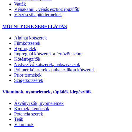
Vatták
Vénakanül-, vénás eszköz rögzítők
Vérzéscsillapító termékek
MÖLNLYCKE SEBELLÁTÁS
Alginát kotszerek
Filmkötszerek
Hydrogelek
Impregnál kötszerek a fertőzött sebre
Kötésrögzítők
Nedvszívó kötszerek, habszivacsok
Polimer kötszerek - puha szilikon kötszerek
Prior termékek
Szigetkötszerek
Vitaminok, nyomelemek, táplálék kiegészítők
Ásványi sók, nyomelemek
Krémek, kenőcsök
Potencia szerek
Teák
Vitaminok