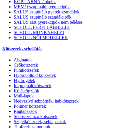
KOPITARNA lábbelik
MEMO szupináló gyerekcipők
SALUS szupináló gyerek szandálok
SALUS szupináló szandálcipők
SALUS zárt gyerekcipők nem béléses
SCHOLL FÉRFI LÁBBELIK
SCHOLL MUNKAHELYI
SCHOLL NŐI MODELLEK
Kötszerek, sebellátás
Alginátok
Csőkötszerek
Filmkötszerek
Hydrocolloid kötszerek
Hydrogélek
Impregnált kötszerek
Kötésrögzítők
Mull-lapok
Nedvszívó sebpárnák, habkötszerek
Polimer kötszerek
Ragtapaszok
Sebösszehúzó kötszerek
Szigetkötszerek, sebtapaszok
Tupferek, tamponok