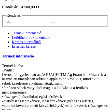
Eladási ár: 14 500,00 Ft
Rendelés:
Termék információ
Letölthető dokumentáció
Kérdés a termékről
Értesítés kérése
Termék információ
Termékleírás:
Javallat
Orvosi felügyelet alatt az AQUACELTM Ag Foam habkötszerek a
használati utasításban leírtak alapján mind krónikus, mind akut
sebek kezelésére alkalmazhatóak, mint:
•fertőzött sebek vagy ahol magas a kockázata a fertőzés
megjelenésének
•részleges (másodfokú) égési sérülések
•diabéteszes lábfekélyek, lábszárfekélyek (vénás és artériás,
valamint kevert eredetű lábszárfekélyek) és felfekvések (részleges és
teljes)