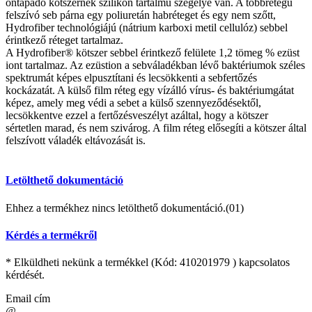
öntapadó kötszernek szilikon tartalmú szegélye van. A többrétegű
felszívó seb párna egy poliuretán habréteget és egy nem szőtt,
Hydrofiber technológiájú (nátrium karboxi metil cellulóz) sebbel
érintkező réteget tartalmaz.
A Hydrofiber® kötszer sebbel érintkező felülete 1,2 tömeg % ezüst
iont tartalmaz. Az ezüstion a sebváladékban lévő baktériumok széles
spektrumát képes elpusztítani és lecsökkenti a sebfertőzés
kockázatát. A külső film réteg egy vízálló vírus- és baktériumgátat
képez, amely meg védi a sebet a külső szennyeződésektől,
lecsökkentve ezzel a fertőzésveszélyt azáltal, hogy a kötszer
sértetlen marad, és nem szivárog. A film réteg elősegíti a kötszer által
felszívott váladék eltávozását is.
Letölthető dokumentáció
Ehhez a termékhez nincs letölthető dokumentáció.(01)
Kérdés a termékről
* Elküldheti nekünk a termékkel (Kód:
410201979
) kapcsolatos
kérdését.
Email cím
@