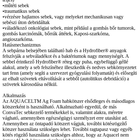
•műtéti sebek
•traumatikus sebek
•vérzésre hajlamos sebek, vagy melyeket mechanikusan vagy
sebészi úton debridáltak
•váladékozó onkológiai sebek, mint például a gombás bőr tumorok,
gombás karcinómák, bőrrák áttétek, Kaposi-szarkóma,
angioszarkóma.
Hatásmechanizmus
A sebpárna belsejében található hab és a Hydrofiber® anyagok
felszívják a sebváladékot és a baktériumok nagy mennyiségét. A
sebbel érintkező Hydrofiber® réteg egy puha, egybefüggő géllé
alakul, amely a seb felszínéhez illeszkedik és nedves sebkörnyezetet
tart fenn (amely segíti a szervezet gyógyulási folyamatát) és elősegíti
az elhalt szövetek eltávolítását a sebből (autolitikus debridáció) a
szövetek károsodása nélkül.
Alkalmazás
Az AQUACELTM Ag Foam habkötszer elsődleges és másodlagos
kötszerként is használható. Alkalmazható egyedül, de más
ConvaTec sebkezelő termékekkel is, valamint alakra, méretre
vágható, amennyiben egészségügyi személyzet erre utasítást ad.
Amennyiben az öntapadó kötszert vágjuk, további kötésrögzítő
kötszer használata szükséges lehet. További ragtapasz vagy egyéb
kötés rögzítő használata szükséges ahhoz, hogy az Aquacel nem