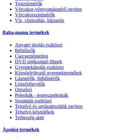
Testzsírmérők
Vércukor-vérnyomásmérő egyben
Vércukorszintmérők
Víz, víztisztítás, háztartás
Baba-mama termékek
Anyatej tárolás eszközei
Bébiőrzők
Csecsemőmérleg
DVD tájékoztató filmek
Gyermekápolás eszközei
Kézségfejlesztő gyermektermékek
Lázmérők, fülhőmérők
Légzésfigyelők
Orrszívó
Pelenkák - terpeszpelenkák
Szoptatás eszközei
Tejszívó és orrjárattisztítók egyben
Tejszívó készülékek
Terhesség alatt
Ápolási termékek