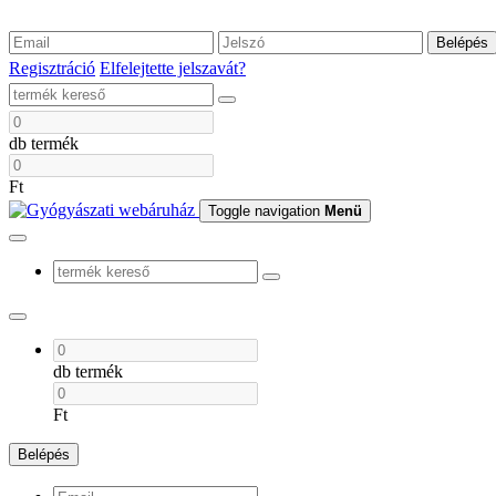
Belépés
Regisztráció
Elfelejtette jelszavát?
db termék
Ft
Toggle navigation
Menü
db termék
Ft
Belépés