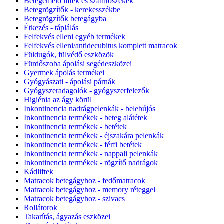
Betegemelő liftek és szállítószékek
Betegrögzítők - kerekesszékbe
Betegrögzítők betegágyba
Étkezés - táplálás
Felfekvés elleni egyéb termékek
Felfekvés elleni/antidecubitus komplett matracok
Füldugók, fülvédő eszközök
Fürdőszoba ápolási segédeszközei
Gyermek ápolás termékei
Gyógyászati - ápolási párnák
Gyógyszeradagolók - gyógyszerfelezők
Higiénia az ágy körül
Inkontinencia nadrágpelenkák - belebújós
Inkontinencia termékek - beteg alátétek
Inkontinencia termékek - betétek
Inkontinencia termékek - éjszakára pelenkák
Inkontinencia termékek - férfi betétek
Inkontinencia termékek - nappali pelenkák
Inkontinencia termékek - rögzítő nadrágok
Kádliftek
Matracok betegágyhoz - fedőmatracok
Matracok betegágyhoz - memory réteggel
Matracok betegágyhoz - szivacs
Rollátorok
Takarítás, ágyazás eszközei