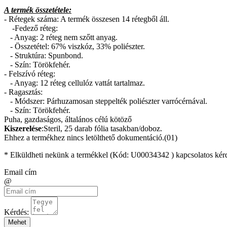
A termék összetétele:
- Rétegek száma: A termék összesen 14 rétegből áll.
-Fedező réteg:
- Anyag: 2 réteg nem szőtt anyag.
- Összetétel: 67% viszkóz, 33% poliészter.
- Struktúra: Spunbond.
- Szín: Törökfehér.
- Felszívó réteg:
- Anyag: 12 réteg cellulóz vattát tartalmaz.
- Ragasztás:
- Módszer: Párhuzamosan steppelték poliészter varrócérnával.
- Szín: Törökfehér.
Puha, gazdaságos, általános célú kötöző
Kiszerelése
:Steril, 25 darab fólia tasakban/doboz.
Ehhez a termékhez nincs letölthető dokumentáció.(01)
* Elküldheti nekünk a termékkel (Kód:
U00034342
) kapcsolatos kér
Email cím
@
Kérdés:
Mehet