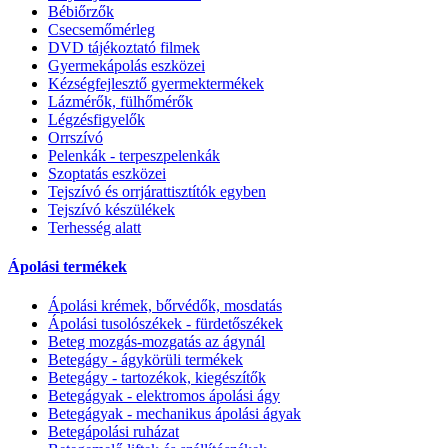
Bébiőrzők
Csecsemőmérleg
DVD tájékoztató filmek
Gyermekápolás eszközei
Kézségfejlesztő gyermektermékek
Lázmérők, fülhőmérők
Légzésfigyelők
Orrszívó
Pelenkák - terpeszpelenkák
Szoptatás eszközei
Tejszívó és orrjárattisztítók egyben
Tejszívó készülékek
Terhesség alatt
Ápolási termékek
Ápolási krémek, bőrvédők, mosdatás
Ápolási tusolószékek - fürdetőszékek
Beteg mozgás-mozgatás az ágynál
Betegágy - ágykörüli termékek
Betegágy - tartozékok, kiegészítők
Betegágyak - elektromos ápolási ágy
Betegágyak - mechanikus ápolási ágyak
Betegápolási ruházat