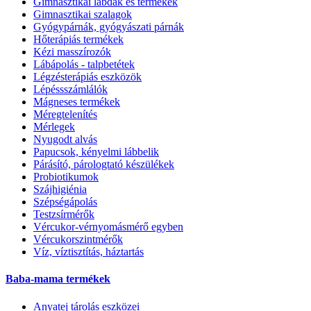
Gimnasztikai labdák és termékek
Gimnasztikai szalagok
Gyógypárnák, gyógyászati párnák
Hőterápiás termékek
Kézi masszírozók
Lábápolás - talpbetétek
Légzésterápiás eszközök
Lépéssszámlálók
Mágneses termékek
Méregtelenítés
Mérlegek
Nyugodt alvás
Papucsok, kényelmi lábbelik
Párásító, párologtató készülékek
Probiotikumok
Szájhigiénia
Szépségápolás
Testzsírmérők
Vércukor-vérnyomásmérő egyben
Vércukorszintmérők
Víz, víztisztítás, háztartás
Baba-mama termékek
Anyatej tárolás eszközei