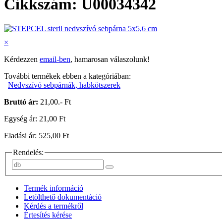
Cikkszám: U00034342
×
Kérdezzen
email-ben
, hamarosan válaszolunk!
További termékek ebben a kategóriában:
Nedvszívó sebpárnák, habkötszerek
Bruttó ár:
21,00.- Ft
Egység ár: 21,00 Ft
Eladási ár: 525,00 Ft
Rendelés:
Termék információ
Letölthető dokumentáció
Kérdés a termékről
Értesítés kérése