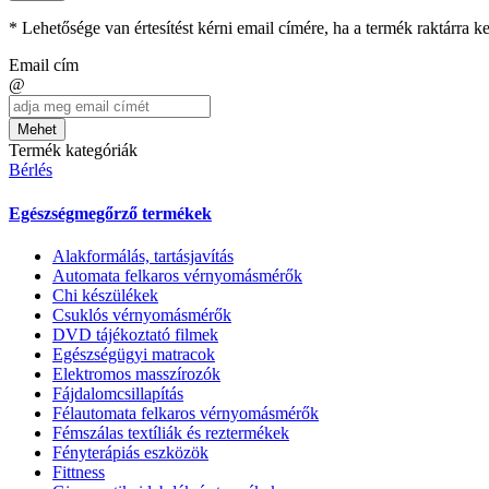
* Lehetősége van értesítést kérni email címére, ha a termék raktárra 
Email cím
@
Mehet
Termék kategóriák
Bérlés
Egészségmegőrző termékek
Alakformálás, tartásjavítás
Automata felkaros vérnyomásmérők
Chi készülékek
Csuklós vérnyomásmérők
DVD tájékoztató filmek
Egészségügyi matracok
Elektromos masszírozók
Fájdalomcsillapítás
Félautomata felkaros vérnyomásmérők
Fémszálas textíliák és reztermékek
Fényterápiás eszközök
Fittness