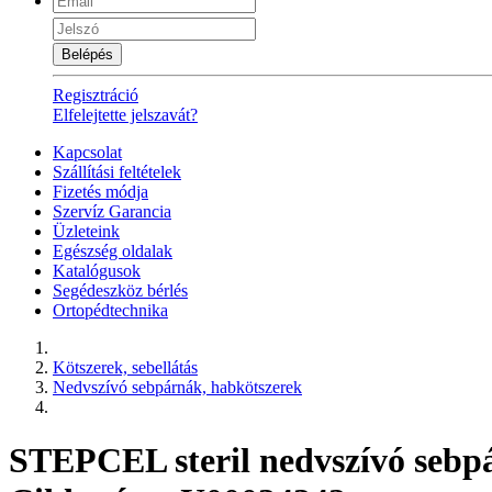
Belépés
Regisztráció
Elfelejtette jelszavát?
Kapcsolat
Szállítási feltételek
Fizetés módja
Szervíz Garancia
Üzleteink
Egészség oldalak
Katalógusok
Segédeszköz bérlés
Ortopédtechnika
Kötszerek, sebellátás
Nedvszívó sebpárnák, habkötszerek
STEPCEL steril nedvszívó sebp