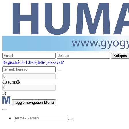
Belépés
Regisztráció
Elfelejtette jelszavát?
db termék
Ft
Toggle navigation
Menü