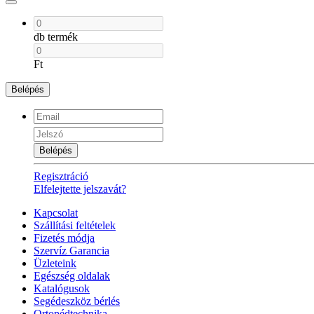
db termék
Ft
Belépés
Belépés
Regisztráció
Elfelejtette jelszavát?
Kapcsolat
Szállítási feltételek
Fizetés módja
Szervíz Garancia
Üzleteink
Egészség oldalak
Katalógusok
Segédeszköz bérlés
Ortopédtechnika