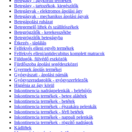
Betegágy - ágykörüli termékek
Betegágy - tartozékok, kiegészítők
Betegágyak - elektromos ápolási ágy
Betegágyak - mechanikus ápolási ágyak
Betegápolási ruházat
Betegemelő liftek és szállítószékek
Betegrögzítők - kerekesszékbe
Betegrögzítők betegágyba
Étkezés - táplálás
Felfekvés elleni egyéb termékek
Felfekvés elleni/antidecubitus komplett matracok
Füldugók, fülvédő eszközök
Fürdőszoba ápolási segédeszközei
Gyermek ápolás termékei
Gyógyászati - ápolási párnák
Gyógyszeradagolók - gyógyszerfelezők
Higiénia az ágy körül
Inkontinencia nadrágpelenkák - belebújós
Inkontinencia termékek - beteg alátétek
Inkontinencia termékek - betétek
Inkontinencia termékek - éjszakára pelenkák
Inkontinencia termékek - férfi betétek
Inkontinencia termékek - nappali pelenkák
Inkontinencia termékek - rögzítő nadrágok
Kádliftek