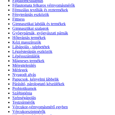
Fájdalomcsillapítás
Félautomata felkaros vérnyomásmérők
Fémszálas textíliák és reztermékek
Fényterápiás eszközök
Fittness
Gimnasztikai labdák és termékek
Gimnasztikai szalagok
Gyógypárnák, gyógyászati párnák
Hőterápiás termékek
Kézi masszírozók
Lábápolás - talpbetétek
Légzésterápiás eszközök
Lépéssszámlálók
Mágneses termékek
Méregtelenítés
Mérlegek
Nyugodt alvás
Papucsok, kényelmi lábbelik
Párásító, párologtató készülékek
Probiotikumok
Szájhigiénia
Szépségápolás
Testzsírmérők
Vércukor-vérnyomásmérő egyben
Vércukorszintmérők