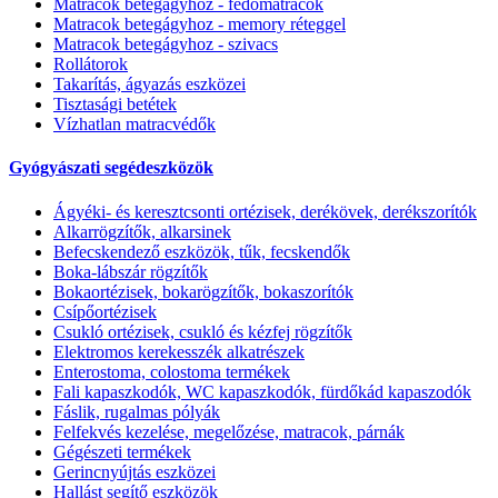
Matracok betegágyhoz - fedőmatracok
Matracok betegágyhoz - memory réteggel
Matracok betegágyhoz - szivacs
Rollátorok
Takarítás, ágyazás eszközei
Tisztasági betétek
Vízhatlan matracvédők
Gyógyászati segédeszközök
Ágyéki- és keresztcsonti ortézisek, derékövek, derékszorítók
Alkarrögzítők, alkarsinek
Befecskendező eszközök, tűk, fecskendők
Boka-lábszár rögzítők
Bokaortézisek, bokarögzítők, bokaszorítók
Csípőortézisek
Csukló ortézisek, csukló és kézfej rögzítők
Elektromos kerekesszék alkatrészek
Enterostoma, colostoma termékek
Fali kapaszkodók, WC kapaszkodók, fürdőkád kapaszodók
Fáslik, rugalmas pólyák
Felfekvés kezelése, megelőzése, matracok, párnák
Gégészeti termékek
Gerincnyújtás eszközei
Hallást segítő eszközök