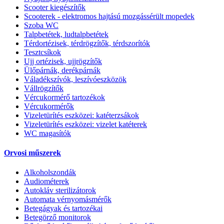
Scooter kiegészítők
Scooterek - elektromos hajtású mozgássérült mopedek
Szoba WC
Talpbetétek, ludtalpbetétek
Térdortézisek, térdrögzítők, térdszorítók
Tesztcsíkok
Ujj ortézisek, ujjrögzítők
Ülőpárnák, derékpárnák
Váladékszívók, leszívóeszközök
Vállrögzítők
Vércukormérő tartozékok
Vércukormérők
Vizeletürítés eszközei: katéterzsákok
Vizeletürítés eszközei: vizelet katéterek
WC magasítók
Orvosi műszerek
Alkoholszondák
Audiométerek
Autokláv sterilizátorok
Automata vérnyomásmérők
Betegágyak és tartozékai
Betegörző monitorok