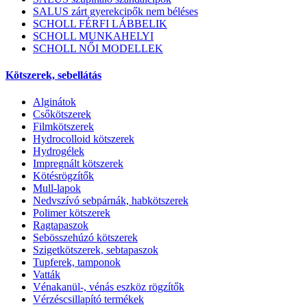
SALUS zárt gyerekcipők nem béléses
SCHOLL FÉRFI LÁBBELIK
SCHOLL MUNKAHELYI
SCHOLL NŐI MODELLEK
Kötszerek, sebellátás
Alginátok
Csőkötszerek
Filmkötszerek
Hydrocolloid kötszerek
Hydrogélek
Impregnált kötszerek
Kötésrögzítők
Mull-lapok
Nedvszívó sebpárnák, habkötszerek
Polimer kötszerek
Ragtapaszok
Sebösszehúzó kötszerek
Szigetkötszerek, sebtapaszok
Tupferek, tamponok
Vatták
Vénakanül-, vénás eszköz rögzítők
Vérzéscsillapító termékek