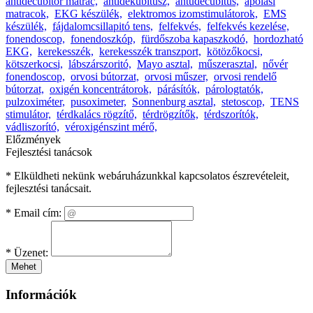
antidecubitor matrac,
antidekubitusz,
antudecubitus,
ápolási
matracok,
EKG készülék,
elektromos izomstimulátorok,
EMS
készülék,
fájdalomcsillapitó tens,
felfekvés,
felfekvés kezelése,
fonendoscop,
fonendoszkóp,
fürdőszoba kapaszkodó,
hordozható
EKG,
kerekesszék,
kerekesszék transzport,
kötözőkocsi,
kötszerkocsi,
lábszárszoritó,
Mayo asztal,
műszerasztal,
nővér
fonendoscop,
orvosi bútorzat,
orvosi műszer,
orvosi rendelő
bútorzat,
oxigén koncentrátorok,
párásítók,
párologtatók,
pulzoximéter,
pusoximeter,
Sonnenburg asztal,
stetoscop,
TENS
stimulátor,
térdkalács rögzítő,
térdrögzítők,
térdszorítók,
vádliszorító,
véroxigénszint mérő,
Előzmények
Fejlesztési tanácsok
* Elküldheti nekünk webáruházunkkal kapcsolatos észrevételeit,
fejlesztési tanácsait.
*
Email cím:
*
Üzenet:
Mehet
Információk