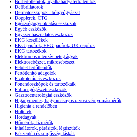
Bőrfertőtlenítők, nyálkahártyafertőtlenítők
Defibrillátorok
Dermatoszkopok - bőrgyógyászat
Dopplerek, CTG
Egészségügyi oktatási eszközök,
Egyéb eszközök
Egyszer használatos eszközök
EKG készülékek
EKG papírok, EEG papírok, UK papírok
EKG tartozékok
Elektromos intenzív beteg ágyak
Elektrosebészet, mikrosebészet
Felület fertőtlenítők
Fertőtlenítő adagolók
Fizikoterápiás eszközök
Fonendoszkópok és tartozékaik
Fül-orr-gégészeti eszközök
Gasztroenterológiai eszközök
Higanymentes, hagyomásnyos orvosi vérnyomásmérők
Higienia a rendelőben
Holterek
Hordágyak
Hőmérők, lázmérők
Inhalátorok, párásítók, légtisztítók
Készenléti és sürgősségi táskák