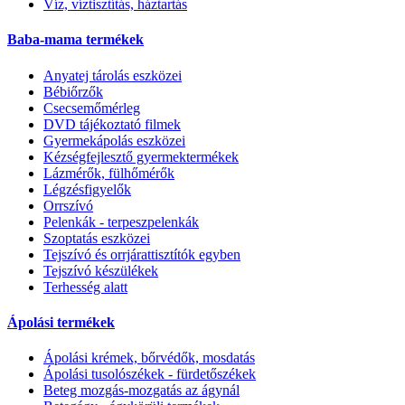
Víz, víztisztítás, háztartás
Baba-mama termékek
Anyatej tárolás eszközei
Bébiőrzők
Csecsemőmérleg
DVD tájékoztató filmek
Gyermekápolás eszközei
Kézségfejlesztő gyermektermékek
Lázmérők, fülhőmérők
Légzésfigyelők
Orrszívó
Pelenkák - terpeszpelenkák
Szoptatás eszközei
Tejszívó és orrjárattisztítók egyben
Tejszívó készülékek
Terhesség alatt
Ápolási termékek
Ápolási krémek, bőrvédők, mosdatás
Ápolási tusolószékek - fürdetőszékek
Beteg mozgás-mozgatás az ágynál