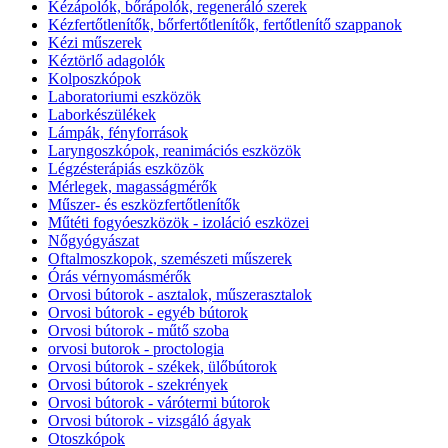
Kézápolók, bőrápolók, regeneráló szerek
Kézfertőtlenítők, bőrfertőtlenítők, fertőtlenítő szappanok
Kézi műszerek
Kéztörlő adagolók
Kolposzkópok
Laboratoriumi eszközök
Laborkészülékek
Lámpák, fényforrások
Laryngoszkópok, reanimációs eszközök
Légzésterápiás eszközök
Mérlegek, magasságmérők
Műszer- és eszközfertőtlenítők
Műtéti fogyóeszközök - izoláció eszközei
Nőgyógyászat
Oftalmoszkopok, szemészeti műszerek
Órás vérnyomásmérők
Orvosi bútorok - asztalok, műszerasztalok
Orvosi bútorok - egyéb bútorok
Orvosi bútorok - műtő szoba
orvosi butorok - proctologia
Orvosi bútorok - székek, ülőbútorok
Orvosi bútorok - szekrények
Orvosi bútorok - várótermi bútorok
Orvosi bútorok - vizsgáló ágyak
Otoszkópok