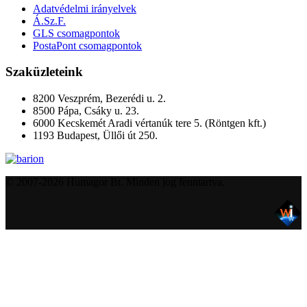
Adatvédelmi irányelvek
Á.Sz.F.
GLS csomagpontok
PostaPont csomagpontok
Szaküzleteink
8200 Veszprém, Bezerédi u. 2.
8500 Pápa, Csáky u. 23.
6000 Kecskemét Aradi vértanúk tere 5. (Röntgen kft.)
1193 Budapest, Üllői út 250.
© 2007-2026 Humagor Bt. Minden jog fenntartva.