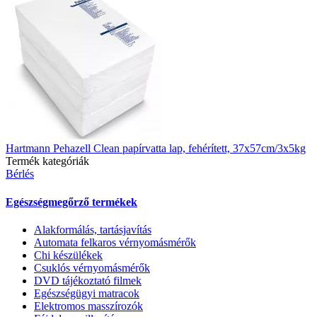
Hartmann Pehazell Clean papírvatta lap, fehérített, 37x57cm/3x5kg
Termék kategóriák
Bérlés
Egészségmegőrző termékek
Alakformálás, tartásjavítás
Automata felkaros vérnyomásmérők
Chi készülékek
Csuklós vérnyomásmérők
DVD tájékoztató filmek
Egészségügyi matracok
Elektromos masszírozók