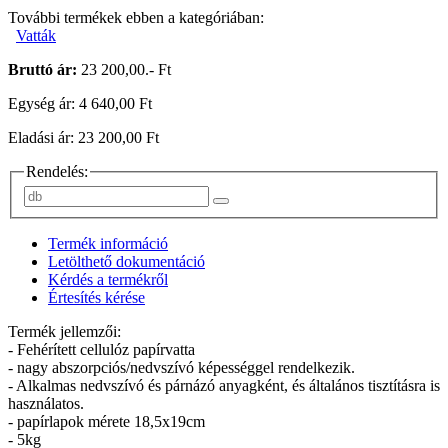
További termékek ebben a kategóriában:
Vatták
Bruttó ár:
23 200,00.- Ft
Egység ár: 4 640,00 Ft
Eladási ár: 23 200,00 Ft
Rendelés:
Termék információ
Letölthető dokumentáció
Kérdés a termékről
Értesítés kérése
Termék jellemzői:
- Fehérített cellulóz papírvatta
- nagy abszorpciós/nedvszívó képességgel rendelkezik.
- Alkalmas nedvszívó és párnázó anyagként, és általános tisztításra is
használatos.
- papírlapok mérete 18,5x19cm
- 5kg