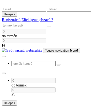
Belépés
Regisztráció
Elfelejtette jelszavát?
db termék
Ft
Toggle navigation
Menü
db termék
Ft
Belépés