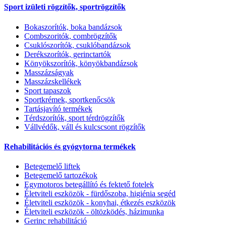
Sport izületi rögzítők, sportrögzítők
Bokaszorítók, boka bandázsok
Combszoritók, combrögzítők
Csuklószorítók, csuklóbandázsok
Derékszorítók, gerinctartók
Könyökszorítók, könyökbandázsok
Masszázságyak
Masszázskellékek
Sport tapaszok
Sportkrémek, sportkenőcsök
Tartásjavító termékek
Térdszorítók, sport térdrögzítők
Vállvédők, váll és kulcscsont rögzítők
Rehabilitációs és gyógytorna termékek
Betegemelő liftek
Betegemelő tartozékok
Egymotoros betegállító és fektető fotelek
Életviteli eszközök - fürdőszoba, higiénia segéd
Életviteli eszközök - konyhai, étkezés eszközök
Életviteli eszközök - öltözködés, házimunka
Gerinc rehabilitáció