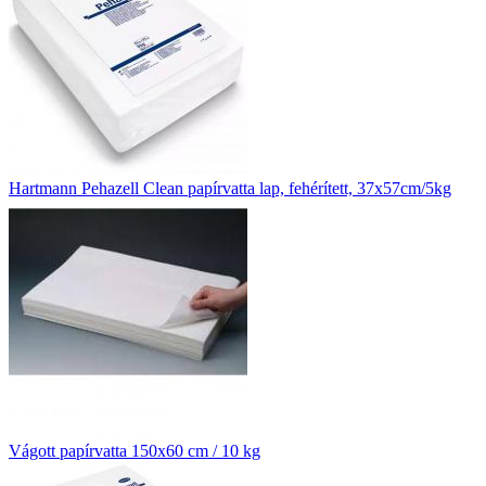
Hartmann Pehazell Clean papírvatta lap, fehérített, 37x57cm/5kg
Vágott papírvatta 150x60 cm / 10 kg