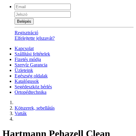
Belépés
Regisztráció
Elfelejtette jelszavát?
Kapcsolat
Szállítási feltételek
Fizetés módja
Szervíz Garancia
Üzleteink
Egészség oldalak
Katalógusok
Segédeszköz bérlés
Ortopédtechnika
Kötszerek, sebellátás
Vatták
Hartmann Pehazell Clean