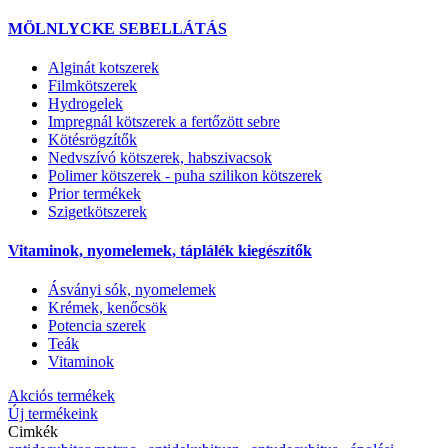
MÖLNLYCKE SEBELLÁTÁS
Alginát kotszerek
Filmkötszerek
Hydrogelek
Impregnál kötszerek a fertőzött sebre
Kötésrögzítők
Nedvszívó kötszerek, habszivacsok
Polimer kötszerek - puha szilikon kötszerek
Prior termékek
Szigetkötszerek
Vitaminok, nyomelemek, táplálék kiegészítők
Ásványi sók, nyomelemek
Krémek, kenőcsök
Potencia szerek
Teák
Vitaminok
Akciós termékek
Új termékeink
Cimkék