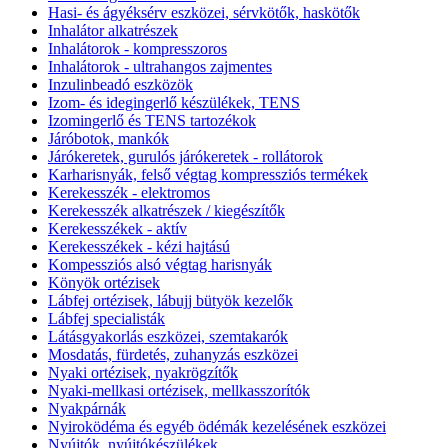
Hasi- és ágyéksérv eszközei, sérvkötők, haskötők
Inhalátor alkatrészek
Inhalátorok - kompresszoros
Inhalátorok - ultrahangos zajmentes
Inzulinbeadó eszközök
Izom- és idegingerlő készülékek, TENS
Izomingerlő és TENS tartozékok
Járóbotok, mankók
Járókeretek, gurulós járókeretek - rollátorok
Karharisnyák, felső végtag kompressziós termékek
Kerekesszék - elektromos
Kerekesszék alkatrészek / kiegészítők
Kerekesszékek - aktív
Kerekesszékek - kézi hajtású
Kompessziós alsó végtag harisnyák
Könyök ortézisek
Lábfej ortézisek, lábujj bütyök kezelők
Lábfej specialisták
Látásgyakorlás eszközei, szemtakarók
Mosdatás, fürdetés, zuhanyzás eszközei
Nyaki ortézisek, nyakrögzítők
Nyaki-mellkasi ortézisek, mellkasszorítók
Nyakpárnák
Nyiroködéma és egyéb ödémák kezelésének eszközei
Nyújtók, nyújtókészülékek