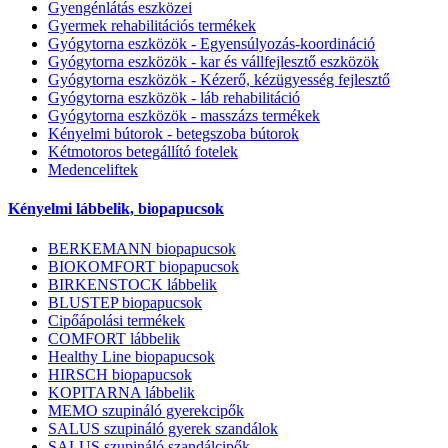
Gyengénlátás eszközei
Gyermek rehabilitációs termékek
Gyógytorna eszközök - Egyensúlyozás-koordináció
Gyógytorna eszközök - kar és vállfejlesztő eszközök
Gyógytorna eszközök - Kézerő, kézügyesség fejlesztő
Gyógytorna eszközök - láb rehabilitáció
Gyógytorna eszközök - masszázs termékek
Kényelmi bútorok - betegszoba bútorok
Kétmotoros betegállító fotelek
Medenceliftek
Kényelmi lábbelik, biopapucsok
BERKEMANN biopapucsok
BIOKOMFORT biopapucsok
BIRKENSTOCK lábbelik
BLUSTEP biopapucsok
Cipőápolási termékek
COMFORT lábbelik
Healthy Line biopapucsok
HIRSCH biopapucsok
KOPITARNA lábbelik
MEMO szupináló gyerekcipők
SALUS szupináló gyerek szandálok
SALUS szupináló szandálcipők