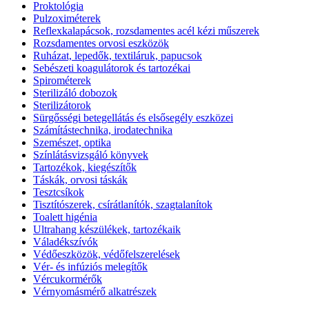
Proktológia
Pulzoximéterek
Reflexkalapácsok, rozsdamentes acél kézi műszerek
Rozsdamentes orvosi eszközök
Ruházat, lepedők, textiláruk, papucsok
Sebészeti koagulátorok és tartozékai
Spirométerek
Sterilizáló dobozok
Sterilizátorok
Sürgősségi betegellátás és elsősegély eszközei
Számítástechnika, irodatechnika
Szemészet, optika
Színlátásvizsgáló könyvek
Tartozékok, kiegészítők
Táskák, orvosi táskák
Tesztcsíkok
Tisztítószerek, csírátlanítók, szagtalanítok
Toalett higénia
Ultrahang készülékek, tartozékaik
Váladékszívók
Védőeszközök, védőfelszerelések
Vér- és infúziós melegítők
Vércukormérők
Vérnyomásmérő alkatrészek