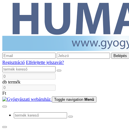
Belépés
Regisztráció
Elfelejtette jelszavát?
db termék
Ft
Toggle navigation
Menü