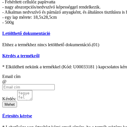
- Fehérített cellulóz papírvatta
- nagy abszorpciós/nedvszívó képességgel rendelkezik.
- Alkalmas nedvszívó és párnázó anyagként, és általános tisztításra is 
- egy lap mérete: 18,5x28,5cm
- 500g
Letölthető dokumentáció
Ehhez a termékhez nincs letölthető dokumentáció.(01)
Kérdés a termékről
* Elküldheti nekünk a termékkel (Kód:
U00033181
) kapcsolatos kér
Email cím
@
Kérdés:
Mehet
Értesítés kérése