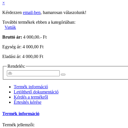
×
Kérdezzen
email-ben
, hamarosan válaszolunk!
További termékek ebben a kategóriában:
Vatták
Bruttó ár:
4 000,00.- Ft
Egység ár: 4 000,00 Ft
Eladási ár: 4 000,00 Ft
Rendelés:
Termék információ
Letölthető dokumentáció
Kérdés a termékről
Értesítés kérése
Termék információ
Termék jellemzői: