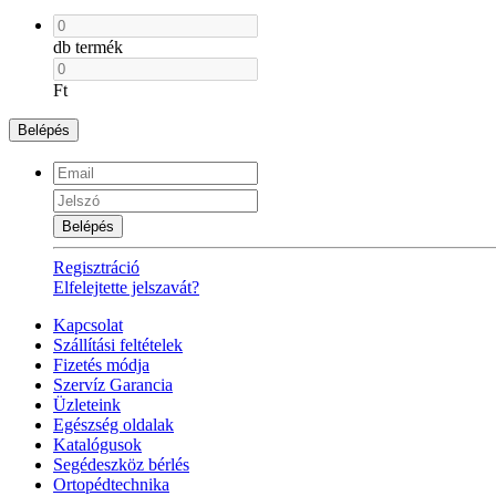
db termék
Ft
Belépés
Belépés
Regisztráció
Elfelejtette jelszavát?
Kapcsolat
Szállítási feltételek
Fizetés módja
Szervíz Garancia
Üzleteink
Egészség oldalak
Katalógusok
Segédeszköz bérlés
Ortopédtechnika