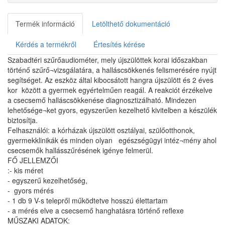
Termék információ
Letölthető dokumentáció
Kérdés a termékről
Értesítés kérése
Szabadtéri szűrőaudiométer, mely újszülöttek korai időszakban
történő szűrő¬vizsgálatára, a halláscsökkenés felismerésére nyújt
segítséget. Az eszköz által kibocsátott hangra újszülött és 2 éves
kor között a gyermek egyértelműen reagál. A reakciót érzékelve
a csecsemő halláscsökkenése diagnosztizálható. Mindezen
lehetősége¬ket gyors, egyszerűen kezelhető kivitelben a készülék
biztosítja.
Felhasználói: a kórházak újszülött osztályai, szülőotthonok,
gyermekklinikák és minden olyan egészségügyi intéz¬mény ahol
csecsemők hallásszűrésének igénye felmerül.
FŐ JELLEMZŐI
:- kis méret
- egyszerű kezelhetőség,
- gyors mérés
- 1 db 9 V-s telepről működtetve hosszú élettartam
- a mérés elve a csecsemő hanghatásra történő reflexe
MŰSZAKI ADATOK: