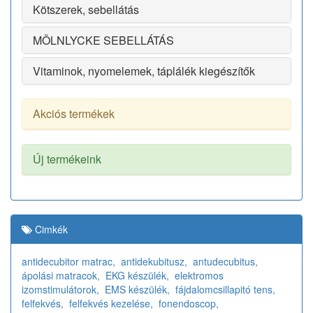
Kötszerek, sebellátás
MÖLNLYCKE SEBELLÁTÁS
Vitaminok, nyomelemek, táplálék kiegészítők
Akciós termékek
Új termékeink
Cimkék
antidecubitor matrac,
antidekubitusz,
antudecubitus,
ápolási matracok,
EKG készülék,
elektromos
izomstimulátorok,
EMS készülék,
fájdalomcsillapitó tens,
felfekvés,
felfekvés kezelése,
fonendoscop,