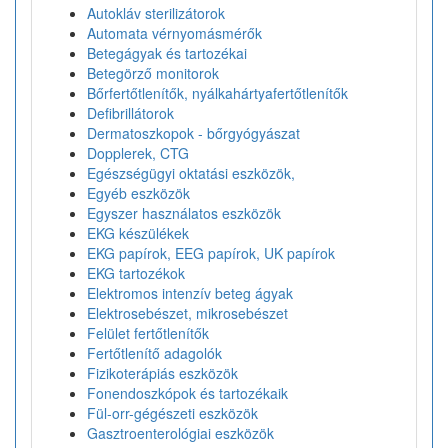
Autokláv sterilizátorok
Automata vérnyomásmérők
Betegágyak és tartozékai
Betegörző monitorok
Bőrfertőtlenítők, nyálkahártyafertőtlenítők
Defibrillátorok
Dermatoszkopok - bőrgyógyászat
Dopplerek, CTG
Egészségügyi oktatási eszközök,
Egyéb eszközök
Egyszer használatos eszközök
EKG készülékek
EKG papírok, EEG papírok, UK papírok
EKG tartozékok
Elektromos intenzív beteg ágyak
Elektrosebészet, mikrosebészet
Felület fertőtlenítők
Fertőtlenítő adagolók
Fizikoterápiás eszközök
Fonendoszkópok és tartozékaik
Fül-orr-gégészeti eszközök
Gasztroenterológiai eszközök