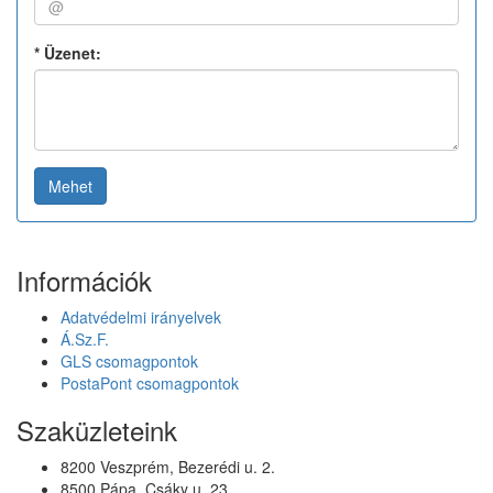
*
Üzenet:
Mehet
Információk
Adatvédelmi irányelvek
Á.Sz.F.
GLS csomagpontok
PostaPont csomagpontok
Szaküzleteink
8200 Veszprém, Bezerédi u. 2.
8500 Pápa, Csáky u. 23.