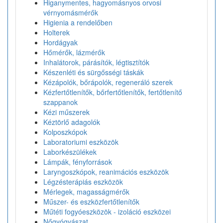
Higanymentes, hagyomásnyos orvosi
vérnyomásmérők
Higienia a rendelőben
Holterek
Hordágyak
Hőmérők, lázmérők
Inhalátorok, párásítók, légtisztítók
Készenléti és sürgősségi táskák
Kézápolók, bőrápolók, regeneráló szerek
Kézfertőtlenítők, bőrfertőtlenítők, fertőtlenítő
szappanok
Kézi műszerek
Kéztörlő adagolók
Kolposzkópok
Laboratoriumi eszközök
Laborkészülékek
Lámpák, fényforrások
Laryngoszkópok, reanimációs eszközök
Légzésterápiás eszközök
Mérlegek, magasságmérők
Műszer- és eszközfertőtlenítők
Műtéti fogyóeszközök - izoláció eszközei
Nőgyógyászat