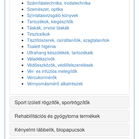
Számítástechnika, irodatechnika
Szemészet, optika
Színlátásvizsgáló könyvek
Tartozékok, kiegészítők
Táskák, orvosi táskák
Tesztcsíkok
Tisztítószerek, csírátlanítók, szagtalanítok
Toalett higénia
Ultrahang készülékek, tartozékaik
Váladékszívók
Védőeszközök, védőfelszerelések
Vér- és infúziós melegítők
Vércukormérők
Vérnyomásmérő alkatrészek
Sport izületi rögzítők, sportrögzítők
Rehabilitációs és gyógytorna termékek
Kényelmi lábbelik, biopapucsok