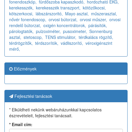
fonendoszkóp,
fürdőszoba kapaszkodó,
hordozható EKG,
kerekesszék,
kerekesszék transzport,
kötözőkocsi,
kötszerkocsi,
lábszárszoritó,
Mayo asztal,
műszerasztal,
nővér fonendoscop,
orvosi bútorzat,
orvosi műszer,
orvosi
rendelő bútorzat,
oxigén koncentrátorok,
párásítók,
párologtatók,
pulzoximéter,
pusoximeter,
Sonnenburg
asztal,
stetoscop,
TENS stimulátor,
térdkalács rögzítő,
térdrögzítők,
térdszorítók,
vádliszorító,
véroxigénszint
mérő,
Előzmények
Fejlesztési tanácsok
* Elküldheti nekünk webáruházunkkal kapcsolatos
észrevételeit, fejlesztési tanácsait.
*
Email cím: