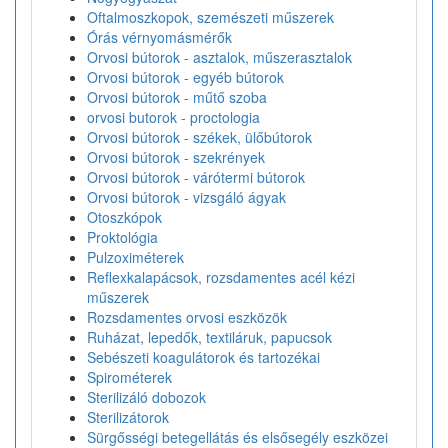
Oftalmoszkopok, szemészeti műszerek
Órás vérnyomásmérők
Orvosi bútorok - asztalok, műszerasztalok
Orvosi bútorok - egyéb bútorok
Orvosi bútorok - műtő szoba
orvosi butorok - proctologia
Orvosi bútorok - székek, ülőbútorok
Orvosi bútorok - szekrények
Orvosi bútorok - várótermi bútorok
Orvosi bútorok - vizsgáló ágyak
Otoszkópok
Proktológia
Pulzoximéterek
Reflexkalapácsok, rozsdamentes acél kézi
műszerek
Rozsdamentes orvosi eszközök
Ruházat, lepedők, textiláruk, papucsok
Sebészeti koagulátorok és tartozékai
Spirométerek
Sterilizáló dobozok
Sterilizátorok
Sürgősségi betegellátás és elsősegély eszközei