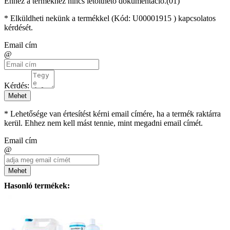
Ehhez a termékhez nincs letölthető dokumentáció.(01)
* Elküldheti nekünk a termékkel (Kód:
U00001915
) kapcsolatos
kérdését.
Email cím
@
Kérdés:
Mehet
* Lehetősége van értesítést kérni email címére, ha a termék raktárra
kerül. Ehhez nem kell mást tennie, mint megadni email címét.
Email cím
@
Mehet
Hasonló termékek: