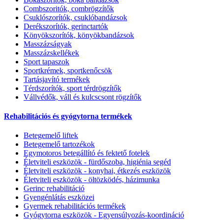
Combszoritók, combrögzítők
Csuklószorítók, csuklóbandázsok
Derékszorítók, gerinctartók
Könyökszorítók, könyökbandázsok
Masszázságyak
Masszázskellékek
Sport tapaszok
Sportkrémek, sportkenőcsök
Tartásjavító termékek
Térdszorítók, sport térdrögzítők
Vállvédők, váll és kulcscsont rögzítők
Rehabilitációs és gyógytorna termékek
Betegemelő liftek
Betegemelő tartozékok
Egymotoros betegállító és fektető fotelek
Életviteli eszközök - fürdőszoba, higiénia segéd
Életviteli eszközök - konyhai, étkezés eszközök
Életviteli eszközök - öltözködés, házimunka
Gerinc rehabilitáció
Gyengénlátás eszközei
Gyermek rehabilitációs termékek
Gyógytorna eszközök - Egyensúlyozás-koordináció