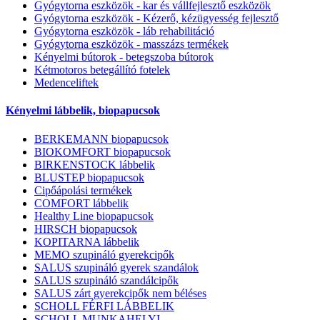
Gyógytorna eszközök - kar és vállfejlesztő eszközök
Gyógytorna eszközök - Kézerő, kézügyesség fejlesztő
Gyógytorna eszközök - láb rehabilitáció
Gyógytorna eszközök - masszázs termékek
Kényelmi bútorok - betegszoba bútorok
Kétmotoros betegállító fotelek
Medenceliftek
Kényelmi lábbelik, biopapucsok
BERKEMANN biopapucsok
BIOKOMFORT biopapucsok
BIRKENSTOCK lábbelik
BLUSTEP biopapucsok
Cipőápolási termékek
COMFORT lábbelik
Healthy Line biopapucsok
HIRSCH biopapucsok
KOPITARNA lábbelik
MEMO szupináló gyerekcipők
SALUS szupináló gyerek szandálok
SALUS szupináló szandálcipők
SALUS zárt gyerekcipők nem béléses
SCHOLL FÉRFI LÁBBELIK
SCHOLL MUNKAHELYI