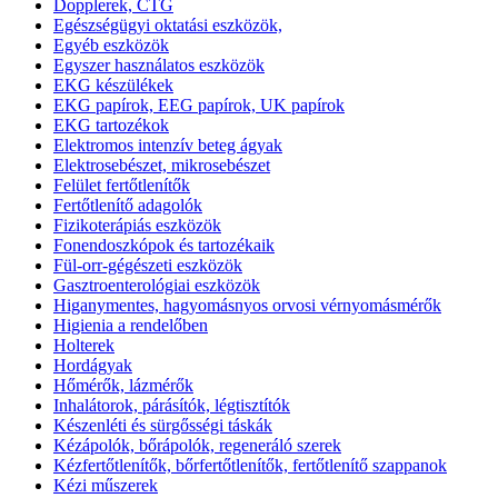
Dopplerek, CTG
Egészségügyi oktatási eszközök,
Egyéb eszközök
Egyszer használatos eszközök
EKG készülékek
EKG papírok, EEG papírok, UK papírok
EKG tartozékok
Elektromos intenzív beteg ágyak
Elektrosebészet, mikrosebészet
Felület fertőtlenítők
Fertőtlenítő adagolók
Fizikoterápiás eszközök
Fonendoszkópok és tartozékaik
Fül-orr-gégészeti eszközök
Gasztroenterológiai eszközök
Higanymentes, hagyomásnyos orvosi vérnyomásmérők
Higienia a rendelőben
Holterek
Hordágyak
Hőmérők, lázmérők
Inhalátorok, párásítók, légtisztítók
Készenléti és sürgősségi táskák
Kézápolók, bőrápolók, regeneráló szerek
Kézfertőtlenítők, bőrfertőtlenítők, fertőtlenítő szappanok
Kézi műszerek