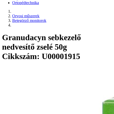
Ortopédtechnika
Orvosi műszerek
Betegörző monitorok
Granudacyn sebkezelő
nedvesítő zselé 50g
Cikkszám: U00001915