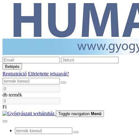
Belépés
Regisztráció
Elfelejtette jelszavát?
db termék
Ft
Toggle navigation
Menü