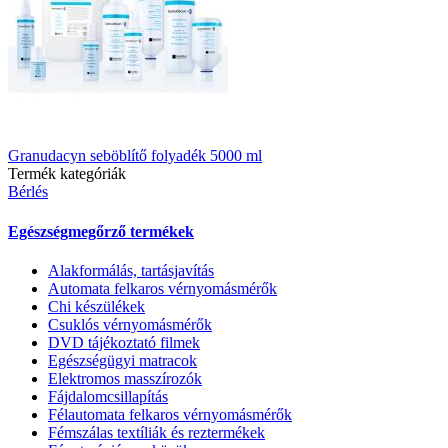
Granudacyn seböblítő folyadék 5000 ml
Termék kategóriák
Bérlés
Egészségmegőrző termékek
Alakformálás, tartásjavítás
Automata felkaros vérnyomásmérők
Chi készülékek
Csuklós vérnyomásmérők
DVD tájékoztató filmek
Egészségügyi matracok
Elektromos masszírozók
Fájdalomcsillapítás
Félautomata felkaros vérnyomásmérők
Fémszálas textíliák és reztermékek