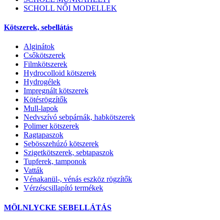
SCHOLL NŐI MODELLEK
Kötszerek, sebellátás
Alginátok
Csőkötszerek
Filmkötszerek
Hydrocolloid kötszerek
Hydrogélek
Impregnált kötszerek
Kötésrögzítők
Mull-lapok
Nedvszívó sebpárnák, habkötszerek
Polimer kötszerek
Ragtapaszok
Sebösszehúzó kötszerek
Szigetkötszerek, sebtapaszok
Tupferek, tamponok
Vatták
Vénakanül-, vénás eszköz rögzítők
Vérzéscsillapító termékek
MÖLNLYCKE SEBELLÁTÁS