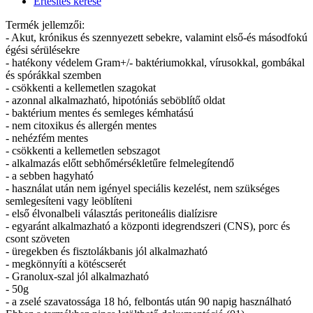
Értesítés kérése
Termék jellemzői:
- Akut, krónikus és szennyezett sebekre, valamint első-és másodfokú
égési sérülésekre
- hatékony védelem Gram+/- baktériumokkal, vírusokkal, gombákal
és spórákkal szemben
- csökkenti a kellemetlen szagokat
- azonnal alkalmazható, hipotóniás seböblítő oldat
- baktérium mentes és semleges kémhatású
- nem citoxikus és allergén mentes
- nehézfém mentes
- csökkenti a kellemetlen sebszagot
- alkalmazás előtt sebhőmérsékletűre felmelegítendő
- a sebben hagyható
- használat után nem igényel speciális kezelést, nem szükséges
semlegesíteni vagy leöblíteni
- első élvonalbeli választás peritoneális dialízisre
- egyaránt alkalmazható a központi idegrendszeri (CNS), porc és
csont szöveten
- üregekben és fisztolákbanis jól alkalmazható
- megkönnyíti a kötéscserét
- Granolux-szal jól alkalmazható
- 50g
- a zselé szavatossága 18 hó, felbontás után 90 napig használható