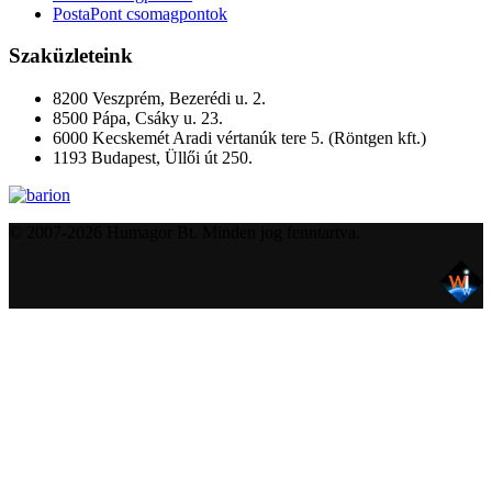
PostaPont csomagpontok
Szaküzleteink
8200 Veszprém, Bezerédi u. 2.
8500 Pápa, Csáky u. 23.
6000 Kecskemét Aradi vértanúk tere 5. (Röntgen kft.)
1193 Budapest, Üllői út 250.
© 2007-2026 Humagor Bt. Minden jog fenntartva.