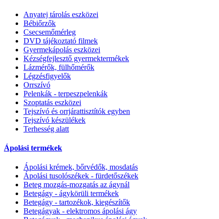
Anyatej tárolás eszközei
Bébiőrzők
Csecsemőmérleg
DVD tájékoztató filmek
Gyermekápolás eszközei
Kézségfejlesztő gyermektermékek
Lázmérők, fülhőmérők
Légzésfigyelők
Orrszívó
Pelenkák - terpeszpelenkák
Szoptatás eszközei
Tejszívó és orrjárattisztítók egyben
Tejszívó készülékek
Terhesség alatt
Ápolási termékek
Ápolási krémek, bőrvédők, mosdatás
Ápolási tusolószékek - fürdetőszékek
Beteg mozgás-mozgatás az ágynál
Betegágy - ágykörüli termékek
Betegágy - tartozékok, kiegészítők
Betegágyak - elektromos ápolási ágy