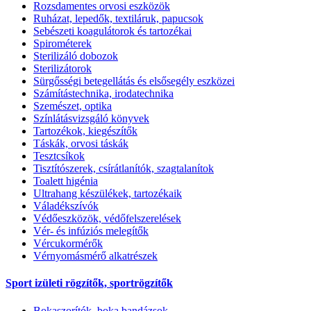
Rozsdamentes orvosi eszközök
Ruházat, lepedők, textiláruk, papucsok
Sebészeti koagulátorok és tartozékai
Spirométerek
Sterilizáló dobozok
Sterilizátorok
Sürgősségi betegellátás és elsősegély eszközei
Számítástechnika, irodatechnika
Szemészet, optika
Színlátásvizsgáló könyvek
Tartozékok, kiegészítők
Táskák, orvosi táskák
Tesztcsíkok
Tisztítószerek, csírátlanítók, szagtalanítok
Toalett higénia
Ultrahang készülékek, tartozékaik
Váladékszívók
Védőeszközök, védőfelszerelések
Vér- és infúziós melegítők
Vércukormérők
Vérnyomásmérő alkatrészek
Sport izületi rögzítők, sportrögzítők
Bokaszorítók, boka bandázsok