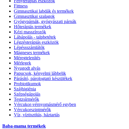
Fényterápiás eszközök
Fittness
Gimnasztikai labdák és termékek
Gimnasztikai szalagok
Gyógypárnák, gyógyászati párnák
Hőterápiás termékek
Kézi masszírozók
Lábápolás - talpbetétek
Légzésterápiás eszközök
Lépéssszámlálók
Mágneses termékek
Méregtelenítés
Mérlegek
Nyugodt alvás
Papucsok, kényelmi lábbelik
Párásító, párologtató készülékek
Probiotikumok
Szájhigiénia
Szépségápolás
Testzsírmérők
Vércukor-vérnyomásmérő egyben
Vércukorszintmérők
Víz, víztisztítás, háztartás
Baba-mama termékek