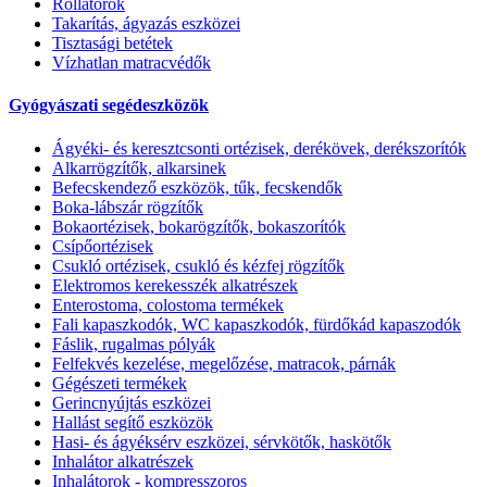
Rollátorok
Takarítás, ágyazás eszközei
Tisztasági betétek
Vízhatlan matracvédők
Gyógyászati segédeszközök
Ágyéki- és keresztcsonti ortézisek, derékövek, derékszorítók
Alkarrögzítők, alkarsinek
Befecskendező eszközök, tűk, fecskendők
Boka-lábszár rögzítők
Bokaortézisek, bokarögzítők, bokaszorítók
Csípőortézisek
Csukló ortézisek, csukló és kézfej rögzítők
Elektromos kerekesszék alkatrészek
Enterostoma, colostoma termékek
Fali kapaszkodók, WC kapaszkodók, fürdőkád kapaszodók
Fáslik, rugalmas pólyák
Felfekvés kezelése, megelőzése, matracok, párnák
Gégészeti termékek
Gerincnyújtás eszközei
Hallást segítő eszközök
Hasi- és ágyéksérv eszközei, sérvkötők, haskötők
Inhalátor alkatrészek
Inhalátorok - kompresszoros