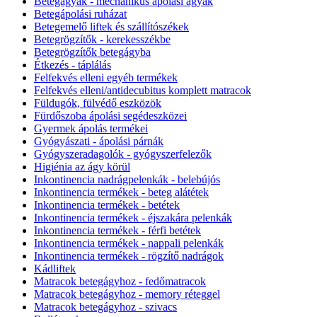
Betegágyak - mechanikus ápolási ágyak
Betegápolási ruházat
Betegemelő liftek és szállítószékek
Betegrögzítők - kerekesszékbe
Betegrögzítők betegágyba
Étkezés - táplálás
Felfekvés elleni egyéb termékek
Felfekvés elleni/antidecubitus komplett matracok
Füldugók, fülvédő eszközök
Fürdőszoba ápolási segédeszközei
Gyermek ápolás termékei
Gyógyászati - ápolási párnák
Gyógyszeradagolók - gyógyszerfelezők
Higiénia az ágy körül
Inkontinencia nadrágpelenkák - belebújós
Inkontinencia termékek - beteg alátétek
Inkontinencia termékek - betétek
Inkontinencia termékek - éjszakára pelenkák
Inkontinencia termékek - férfi betétek
Inkontinencia termékek - nappali pelenkák
Inkontinencia termékek - rögzítő nadrágok
Kádliftek
Matracok betegágyhoz - fedőmatracok
Matracok betegágyhoz - memory réteggel
Matracok betegágyhoz - szivacs