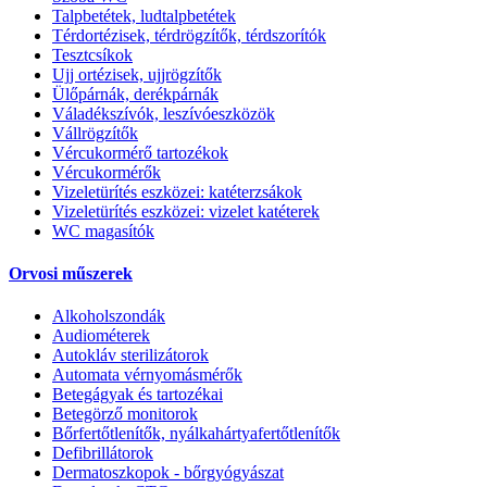
Talpbetétek, ludtalpbetétek
Térdortézisek, térdrögzítők, térdszorítók
Tesztcsíkok
Ujj ortézisek, ujjrögzítők
Ülőpárnák, derékpárnák
Váladékszívók, leszívóeszközök
Vállrögzítők
Vércukormérő tartozékok
Vércukormérők
Vizeletürítés eszközei: katéterzsákok
Vizeletürítés eszközei: vizelet katéterek
WC magasítók
Orvosi műszerek
Alkoholszondák
Audiométerek
Autokláv sterilizátorok
Automata vérnyomásmérők
Betegágyak és tartozékai
Betegörző monitorok
Bőrfertőtlenítők, nyálkahártyafertőtlenítők
Defibrillátorok
Dermatoszkopok - bőrgyógyászat