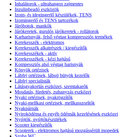
Inhalátorok - ultrahangos zajmentes
Inzulinbeadó eszközök
Izom- és idegingerlő készülékek, TENS
Izomingerlő és TENS tartozékok
Járóbotok, mankók
Járókeretek, gurulós járókeretek - rollátorok
Karharisnyák, felső végtag kompressziós termékek
Kerekesszék - elektromos
Kerekesszék alkatrészek / kiegészítők
Kerekesszékek - aktív
Kerekesszékek - kézi hajtású
Kompessziós alsó végtag harisnyák
Könyök ortézisek
Lábfej ortézisek, lábujj bütyök kezelők
Lábfej specialisták
Látásgyakorlás eszközei, szemtakarók
Mosdatás, fürdetés, zuhanyzás eszközei
Nyaki ortézisek, nyakrögzítők
Nyaki-mellkasi ortézisek, mellkasszorítók
Nyakpárnák
Nyiroködéma és egyéb ödémák kezelésének eszközei
Nyújtók, nyújtókészülékek
Scooter kiegészítők
Scooterek - elektromos hajtású mozgássérült mopedek
Szoba WC