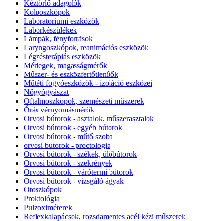
Kéztörlő adagolók
Kolposzkópok
Laboratoriumi eszközök
Laborkészülékek
Lámpák, fényforrások
Laryngoszkópok, reanimációs eszközök
Légzésterápiás eszközök
Mérlegek, magasságmérők
Műszer- és eszközfertőtlenítők
Műtéti fogyóeszközök - izoláció eszközei
Nőgyógyászat
Oftalmoszkopok, szemészeti műszerek
Órás vérnyomásmérők
Orvosi bútorok - asztalok, műszerasztalok
Orvosi bútorok - egyéb bútorok
Orvosi bútorok - műtő szoba
orvosi butorok - proctologia
Orvosi bútorok - székek, ülőbútorok
Orvosi bútorok - szekrények
Orvosi bútorok - várótermi bútorok
Orvosi bútorok - vizsgáló ágyak
Otoszkópok
Proktológia
Pulzoximéterek
Reflexkalapácsok, rozsdamentes acél kézi műszerek