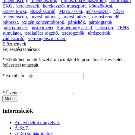
fonendoscop,
fonendoszkóp,
fürdőszoba kapaszkodó,
hordozható
EKG,
kerekesszék,
kerekesszék transzport,
kötözőkocsi,
kötszerkocsi,
lábszárszoritó,
Mayo asztal,
műszerasztal,
nővér
fonendoscop,
orvosi bútorzat,
orvosi műszer,
orvosi rendelő
bútorzat,
oxigén koncentrátorok,
párásítók,
párologtatók,
pulzoximéter,
pusoximeter,
Sonnenburg asztal,
stetoscop,
TENS
stimulátor,
térdkalács rögzítő,
térdrögzítők,
térdszorítók,
vádliszorító,
véroxigénszint mérő,
Előzmények
Fejlesztési tanácsok
* Elküldheti nekünk webáruházunkkal kapcsolatos észrevételeit,
fejlesztési tanácsait.
*
Email cím:
*
Üzenet:
Mehet
Információk
Adatvédelmi irányelvek
Á.Sz.F.
GLS csomagpontok