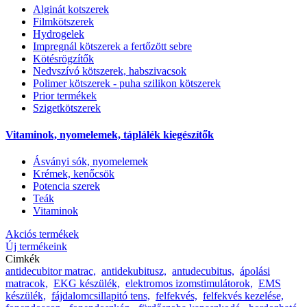
Alginát kotszerek
Filmkötszerek
Hydrogelek
Impregnál kötszerek a fertőzött sebre
Kötésrögzítők
Nedvszívó kötszerek, habszivacsok
Polimer kötszerek - puha szilikon kötszerek
Prior termékek
Szigetkötszerek
Vitaminok, nyomelemek, táplálék kiegészítők
Ásványi sók, nyomelemek
Krémek, kenőcsök
Potencia szerek
Teák
Vitaminok
Akciós termékek
Új termékeink
Cimkék
antidecubitor matrac,
antidekubitusz,
antudecubitus,
ápolási
matracok,
EKG készülék,
elektromos izomstimulátorok,
EMS
készülék,
fájdalomcsillapitó tens,
felfekvés,
felfekvés kezelése,