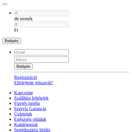
db termék
Ft
Belépés
Belépés
Regisztráció
Elfelejtette jelszavát?
Kapcsolat
Szállítási feltételek
Fizetés módja
Szervíz Garancia
Üzleteink
Egészség oldalak
Katalógusok
Segédeszköz bérlés