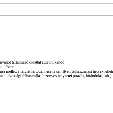
agot tartalmazó oldattal átitatott kendő
lenítésére
 mellett a felület fertőtlenítése is cél. Ilyen felhasználási helyek lehetn
t a lakossági felhasználás bizonyos helyzetei (utazás, kirándulás, stb.)