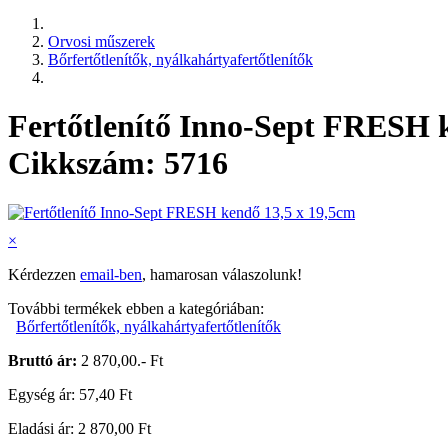
Orvosi műszerek
Bőrfertőtlenítők, nyálkahártyafertőtlenítők
Fertőtlenítő Inno-Sept FRESH 
Cikkszám: 5716
×
Kérdezzen
email-ben
, hamarosan válaszolunk!
További termékek ebben a kategóriában:
Bőrfertőtlenítők, nyálkahártyafertőtlenítők
Bruttó ár:
2 870,00.- Ft
Egység ár: 57,40 Ft
Eladási ár: 2 870,00 Ft