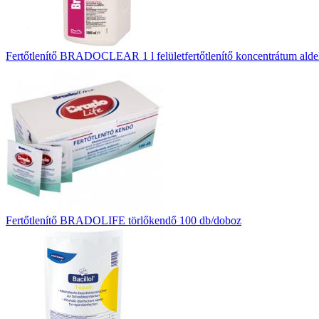
Fertőtlenítő BRADOCLEAR 1 l felületfertőtlenítő koncentrátum ald
Fertőtlenítő BRADOLIFE törlőkendő 100 db/doboz