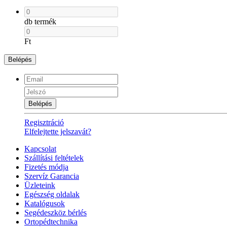
db termék
Ft
Belépés
Belépés
Regisztráció
Elfelejtette jelszavát?
Kapcsolat
Szállítási feltételek
Fizetés módja
Szervíz Garancia
Üzleteink
Egészség oldalak
Katalógusok
Segédeszköz bérlés
Ortopédtechnika