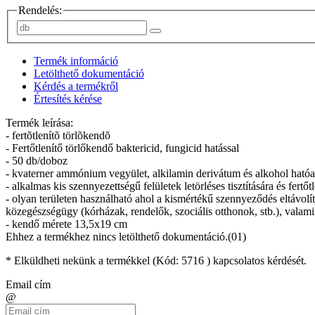
Rendelés:
Termék információ
Letölthető dokumentáció
Kérdés a termékről
Értesítés kérése
Termék leírása:
- fertõtlenítõ törlõkendõ
- Fertőtlenítő törlőkendő baktericid, fungicid hatással
- 50 db/doboz
- kvaterner ammónium vegyület, alkilamin derivátum és alkohol hatóany
- alkalmas kis szennyezettségű felületek letörléses tisztítására és fertőt
- olyan területen használható ahol a kismértékű szennyeződés eltávolítása
közegészségügy (kórházak, rendelők, szociális otthonok, stb.), valamin
- kendő mérete 13,5x19 cm
Ehhez a termékhez nincs letölthető dokumentáció.(01)
* Elküldheti nekünk a termékkel (Kód:
5716
) kapcsolatos kérdését.
Email cím
@