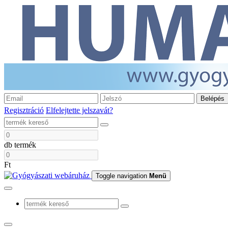
Belépés
Regisztráció
Elfelejtette jelszavát?
db termék
Ft
Toggle navigation
Menü