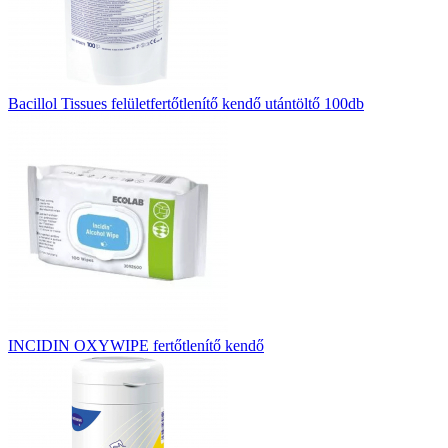
Bacillol Tissues felületfertőtlenítő kendő utántöltő 100db
INCIDIN OXYWIPE fertőtlenítő kendő