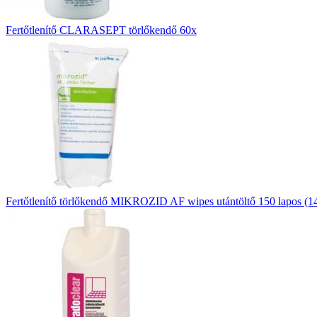
Fertőtlenítő CLARASEPT törlőkendő 60x
Fertőtlenítő törlőkendő MIKROZID AF wipes utántöltő 150 lapos (1