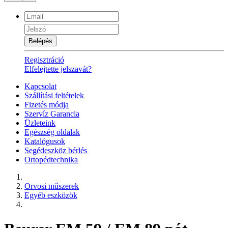
Belépés
Regisztráció
Elfelejtette jelszavát?
Kapcsolat
Szállítási feltételek
Fizetés módja
Szervíz Garancia
Üzleteink
Egészség oldalak
Katalógusok
Segédeszköz bérlés
Ortopédtechnika
Orvosi műszerek
Egyéb eszközök