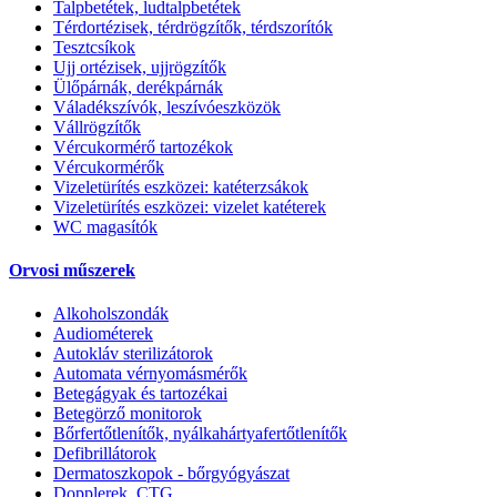
Talpbetétek, ludtalpbetétek
Térdortézisek, térdrögzítők, térdszorítók
Tesztcsíkok
Ujj ortézisek, ujjrögzítők
Ülőpárnák, derékpárnák
Váladékszívók, leszívóeszközök
Vállrögzítők
Vércukormérő tartozékok
Vércukormérők
Vizeletürítés eszközei: katéterzsákok
Vizeletürítés eszközei: vizelet katéterek
WC magasítók
Orvosi műszerek
Alkoholszondák
Audiométerek
Autokláv sterilizátorok
Automata vérnyomásmérők
Betegágyak és tartozékai
Betegörző monitorok
Bőrfertőtlenítők, nyálkahártyafertőtlenítők
Defibrillátorok
Dermatoszkopok - bőrgyógyászat
Dopplerek, CTG