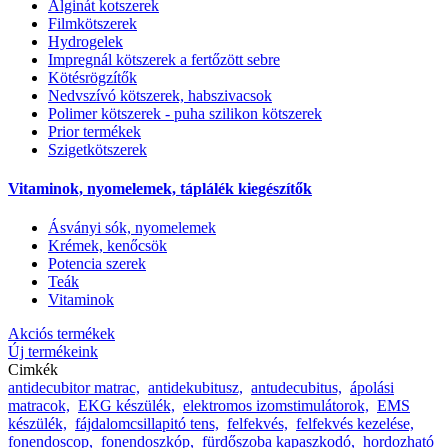
Alginát kotszerek
Filmkötszerek
Hydrogelek
Impregnál kötszerek a fertőzött sebre
Kötésrögzítők
Nedvszívó kötszerek, habszivacsok
Polimer kötszerek - puha szilikon kötszerek
Prior termékek
Szigetkötszerek
Vitaminok, nyomelemek, táplálék kiegészítők
Ásványi sók, nyomelemek
Krémek, kenőcsök
Potencia szerek
Teák
Vitaminok
Akciós termékek
Új termékeink
Cimkék
antidecubitor matrac,
antidekubitusz,
antudecubitus,
ápolási
matracok,
EKG készülék,
elektromos izomstimulátorok,
EMS
készülék,
fájdalomcsillapitó tens,
felfekvés,
felfekvés kezelése,
fonendoscop,
fonendoszkóp,
fürdőszoba kapaszkodó,
hordozható