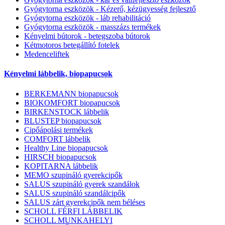
Gyógytorna eszközök - Kézerő, kézügyesség fejlesztő
Gyógytorna eszközök - láb rehabilitáció
Gyógytorna eszközök - masszázs termékek
Kényelmi bútorok - betegszoba bútorok
Kétmotoros betegállító fotelek
Medenceliftek
Kényelmi lábbelik, biopapucsok
BERKEMANN biopapucsok
BIOKOMFORT biopapucsok
BIRKENSTOCK lábbelik
BLUSTEP biopapucsok
Cipőápolási termékek
COMFORT lábbelik
Healthy Line biopapucsok
HIRSCH biopapucsok
KOPITARNA lábbelik
MEMO szupináló gyerekcipők
SALUS szupináló gyerek szandálok
SALUS szupináló szandálcipők
SALUS zárt gyerekcipők nem béléses
SCHOLL FÉRFI LÁBBELIK
SCHOLL MUNKAHELYI