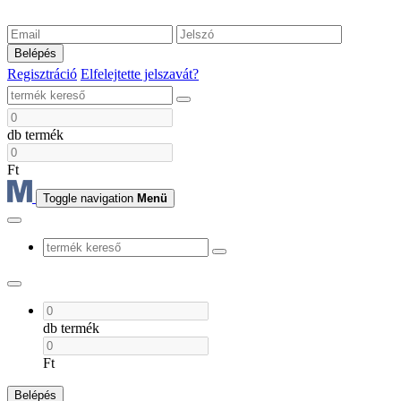
Belépés
Regisztráció
Elfelejtette jelszavát?
db termék
Ft
Toggle navigation
Menü
db termék
Ft
Belépés