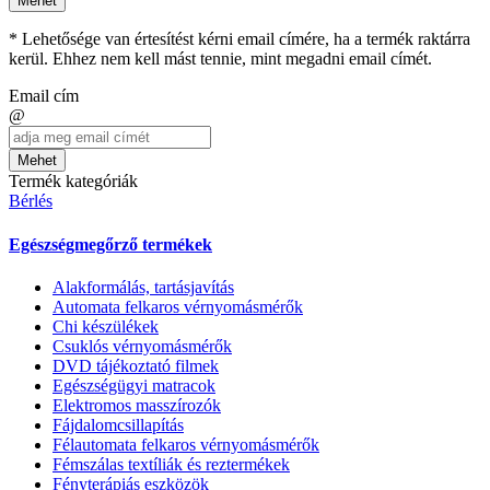
Mehet
* Lehetősége van értesítést kérni email címére, ha a termék raktárra
kerül. Ehhez nem kell mást tennie, mint megadni email címét.
Email cím
@
Mehet
Termék kategóriák
Bérlés
Egészségmegőrző termékek
Alakformálás, tartásjavítás
Automata felkaros vérnyomásmérők
Chi készülékek
Csuklós vérnyomásmérők
DVD tájékoztató filmek
Egészségügyi matracok
Elektromos masszírozók
Fájdalomcsillapítás
Félautomata felkaros vérnyomásmérők
Fémszálas textíliák és reztermékek
Fényterápiás eszközök