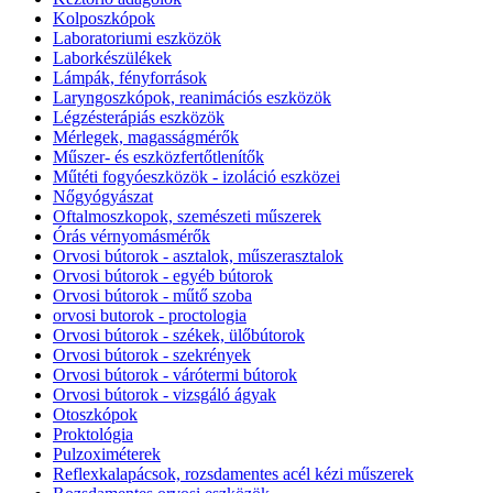
Kolposzkópok
Laboratoriumi eszközök
Laborkészülékek
Lámpák, fényforrások
Laryngoszkópok, reanimációs eszközök
Légzésterápiás eszközök
Mérlegek, magasságmérők
Műszer- és eszközfertőtlenítők
Műtéti fogyóeszközök - izoláció eszközei
Nőgyógyászat
Oftalmoszkopok, szemészeti műszerek
Órás vérnyomásmérők
Orvosi bútorok - asztalok, műszerasztalok
Orvosi bútorok - egyéb bútorok
Orvosi bútorok - műtő szoba
orvosi butorok - proctologia
Orvosi bútorok - székek, ülőbútorok
Orvosi bútorok - szekrények
Orvosi bútorok - várótermi bútorok
Orvosi bútorok - vizsgáló ágyak
Otoszkópok
Proktológia
Pulzoximéterek
Reflexkalapácsok, rozsdamentes acél kézi műszerek