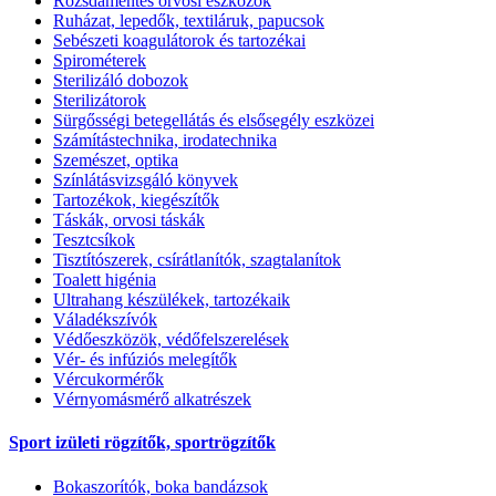
Rozsdamentes orvosi eszközök
Ruházat, lepedők, textiláruk, papucsok
Sebészeti koagulátorok és tartozékai
Spirométerek
Sterilizáló dobozok
Sterilizátorok
Sürgősségi betegellátás és elsősegély eszközei
Számítástechnika, irodatechnika
Szemészet, optika
Színlátásvizsgáló könyvek
Tartozékok, kiegészítők
Táskák, orvosi táskák
Tesztcsíkok
Tisztítószerek, csírátlanítók, szagtalanítok
Toalett higénia
Ultrahang készülékek, tartozékaik
Váladékszívók
Védőeszközök, védőfelszerelések
Vér- és infúziós melegítők
Vércukormérők
Vérnyomásmérő alkatrészek
Sport izületi rögzítők, sportrögzítők
Bokaszorítók, boka bandázsok