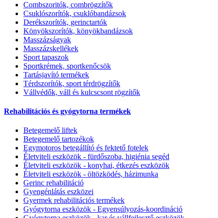
Combszoritók, combrögzítők
Csuklószorítók, csuklóbandázsok
Derékszorítók, gerinctartók
Könyökszorítók, könyökbandázsok
Masszázságyak
Masszázskellékek
Sport tapaszok
Sportkrémek, sportkenőcsök
Tartásjavító termékek
Térdszorítók, sport térdrögzítők
Vállvédők, váll és kulcscsont rögzítők
Rehabilitációs és gyógytorna termékek
Betegemelő liftek
Betegemelő tartozékok
Egymotoros betegállító és fektető fotelek
Életviteli eszközök - fürdőszoba, higiénia segéd
Életviteli eszközök - konyhai, étkezés eszközök
Életviteli eszközök - öltözködés, házimunka
Gerinc rehabilitáció
Gyengénlátás eszközei
Gyermek rehabilitációs termékek
Gyógytorna eszközök - Egyensúlyozás-koordináció
Gyógytorna eszközök - kar és vállfejlesztő eszközök