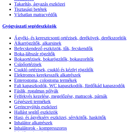
Takarítás, ágyazás eszközei
Tisztasági betétek
Vízhatlan matracvédők
Gyógyászati segédeszközök
Ágyéki- és keresztcsonti ortézisek, derékövek, derékszorítók
Alkarrögzítők, alkarsinek
Befecskendező eszközök, tűk, fecskendők
Boka-lábszár rögzítők
Bokaortézisek, bokarögzítők, bokaszorítók
Csípőortézisek
Csukló ortézisek, csukló és kézfej rögzítők
Elektromos kerekesszék alkatrészek
Enterostoma, colostoma termékek
Fali kapaszkodók, WC kapaszkodók, fürdőkád kapaszodók
Fáslik, rugalmas pólyák
Felfekvés kezelése, megelőzése, matracok, párnák
Gégészeti termékek
Gerincnyújtás eszközei
Hallást segítő eszközök
Hasi- és ágyéksérv eszközei, sérvkötők, haskötők
Inhalátor alkatrészek
Inhalátorok - kompresszoros