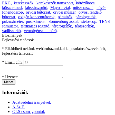
EKG,
kerekesszék,
kerekesszék transzport,
kötözőkocsi,
kötszerkocsi,
lábszárszoritó,
Mayo asztal,
műszerasztal,
nővér
fonendoscop,
orvosi bútorzat,
orvosi műszer,
orvosi rendelő
bútorzat,
oxigén koncentrátorok,
párásítók,
párologtatók,
pulzoximéter,
pusoximeter,
Sonnenburg asztal,
stetoscop,
TENS
stimulátor,
térdkalács rögzítő,
térdrögzítők,
térdszorítók,
vádliszorító,
véroxigénszint mérő,
Előzmények
Fejlesztési tanácsok
* Elküldheti nekünk webáruházunkkal kapcsolatos észrevételeit,
fejlesztési tanácsait.
*
Email cím:
*
Üzenet:
Mehet
Információk
Adatvédelmi irányelvek
Á.Sz.F.
GLS csomagpontok