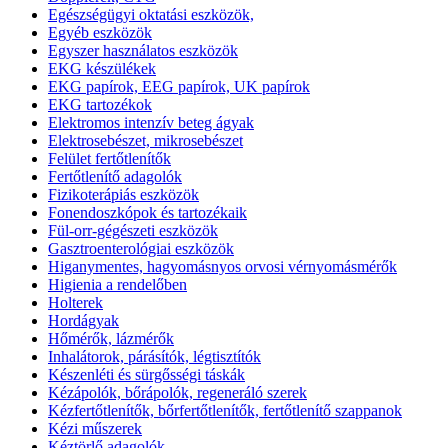
Egészségügyi oktatási eszközök,
Egyéb eszközök
Egyszer használatos eszközök
EKG készülékek
EKG papírok, EEG papírok, UK papírok
EKG tartozékok
Elektromos intenzív beteg ágyak
Elektrosebészet, mikrosebészet
Felület fertőtlenítők
Fertőtlenítő adagolók
Fizikoterápiás eszközök
Fonendoszkópok és tartozékaik
Fül-orr-gégészeti eszközök
Gasztroenterológiai eszközök
Higanymentes, hagyomásnyos orvosi vérnyomásmérők
Higienia a rendelőben
Holterek
Hordágyak
Hőmérők, lázmérők
Inhalátorok, párásítók, légtisztítók
Készenléti és sürgősségi táskák
Kézápolók, bőrápolók, regeneráló szerek
Kézfertőtlenítők, bőrfertőtlenítők, fertőtlenítő szappanok
Kézi műszerek
Kéztörlő adagolók