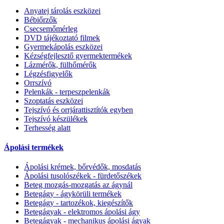
Anyatej tárolás eszközei
Bébiőrzők
Csecsemőmérleg
DVD tájékoztató filmek
Gyermekápolás eszközei
Kézségfejlesztő gyermektermékek
Lázmérők, fülhőmérők
Légzésfigyelők
Orrszívó
Pelenkák - terpeszpelenkák
Szoptatás eszközei
Tejszívó és orrjárattisztítók egyben
Tejszívó készülékek
Terhesség alatt
Ápolási termékek
Ápolási krémek, bőrvédők, mosdatás
Ápolási tusolószékek - fürdetőszékek
Beteg mozgás-mozgatás az ágynál
Betegágy - ágykörüli termékek
Betegágy - tartozékok, kiegészítők
Betegágyak - elektromos ápolási ágy
Betegágyak - mechanikus ápolási ágyak