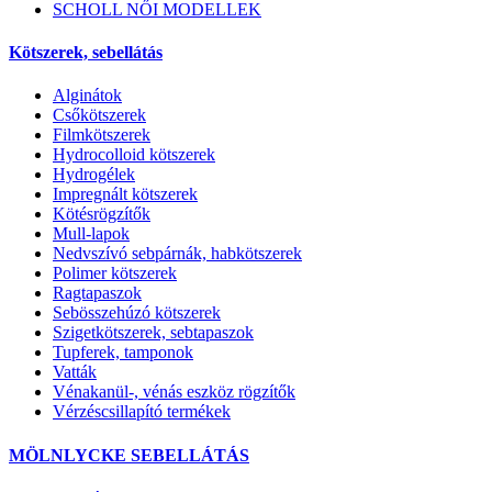
SCHOLL NŐI MODELLEK
Kötszerek, sebellátás
Alginátok
Csőkötszerek
Filmkötszerek
Hydrocolloid kötszerek
Hydrogélek
Impregnált kötszerek
Kötésrögzítők
Mull-lapok
Nedvszívó sebpárnák, habkötszerek
Polimer kötszerek
Ragtapaszok
Sebösszehúzó kötszerek
Szigetkötszerek, sebtapaszok
Tupferek, tamponok
Vatták
Vénakanül-, vénás eszköz rögzítők
Vérzéscsillapító termékek
MÖLNLYCKE SEBELLÁTÁS