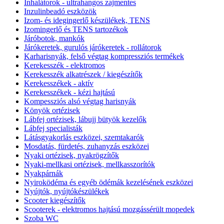
Inhalátorok - ultrahangos zajmentes
Inzulinbeadó eszközök
Izom- és idegingerlő készülékek, TENS
Izomingerlő és TENS tartozékok
Járóbotok, mankók
Járókeretek, gurulós járókeretek - rollátorok
Karharisnyák, felső végtag kompressziós termékek
Kerekesszék - elektromos
Kerekesszék alkatrészek / kiegészítők
Kerekesszékek - aktív
Kerekesszékek - kézi hajtású
Kompessziós alsó végtag harisnyák
Könyök ortézisek
Lábfej ortézisek, lábujj bütyök kezelők
Lábfej specialisták
Látásgyakorlás eszközei, szemtakarók
Mosdatás, fürdetés, zuhanyzás eszközei
Nyaki ortézisek, nyakrögzítők
Nyaki-mellkasi ortézisek, mellkasszorítók
Nyakpárnák
Nyiroködéma és egyéb ödémák kezelésének eszközei
Nyújtók, nyújtókészülékek
Scooter kiegészítők
Scooterek - elektromos hajtású mozgássérült mopedek
Szoba WC