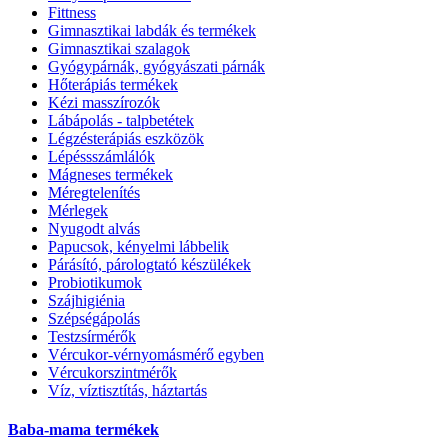
Fittness
Gimnasztikai labdák és termékek
Gimnasztikai szalagok
Gyógypárnák, gyógyászati párnák
Hőterápiás termékek
Kézi masszírozók
Lábápolás - talpbetétek
Légzésterápiás eszközök
Lépéssszámlálók
Mágneses termékek
Méregtelenítés
Mérlegek
Nyugodt alvás
Papucsok, kényelmi lábbelik
Párásító, párologtató készülékek
Probiotikumok
Szájhigiénia
Szépségápolás
Testzsírmérők
Vércukor-vérnyomásmérő egyben
Vércukorszintmérők
Víz, víztisztítás, háztartás
Baba-mama termékek