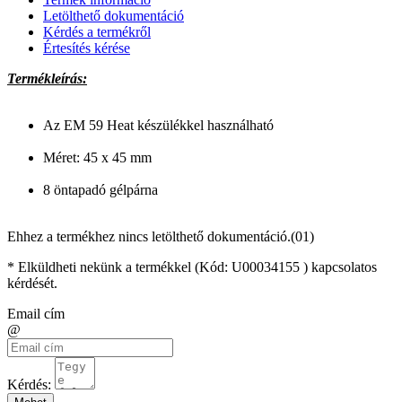
Letölthető dokumentáció
Kérdés a termékről
Értesítés kérése
Termékleírás:
Az EM 59 Heat készülékkel használható
Méret: 45 x 45 mm
8 öntapadó gélpárna
Ehhez a termékhez nincs letölthető dokumentáció.(01)
* Elküldheti nekünk a termékkel (Kód:
U00034155
) kapcsolatos
kérdését.
Email cím
@
Kérdés: