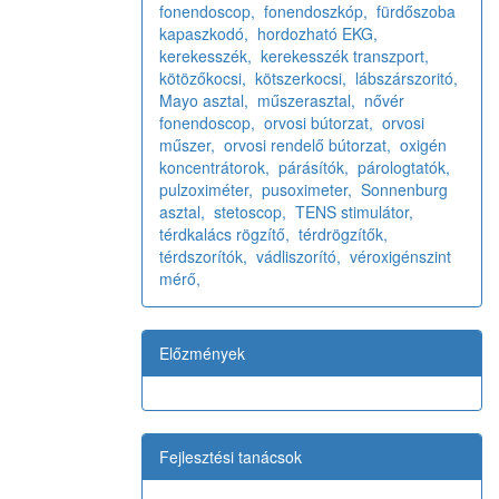
fonendoscop,
fonendoszkóp,
fürdőszoba
kapaszkodó,
hordozható EKG,
kerekesszék,
kerekesszék transzport,
kötözőkocsi,
kötszerkocsi,
lábszárszoritó,
Mayo asztal,
műszerasztal,
nővér
fonendoscop,
orvosi bútorzat,
orvosi
műszer,
orvosi rendelő bútorzat,
oxigén
koncentrátorok,
párásítók,
párologtatók,
pulzoximéter,
pusoximeter,
Sonnenburg
asztal,
stetoscop,
TENS stimulátor,
térdkalács rögzítő,
térdrögzítők,
térdszorítók,
vádliszorító,
véroxigénszint
mérő,
Előzmények
Fejlesztési tanácsok