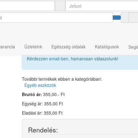
Garancia
Üzleteink
Egészség oldalak
Katalógusok
Segé
Kérdezzen
email-ben
, hamarosan válaszolunk!
További termékek ebben a kategóriában:
Egyéb eszközök
Bruttó ár:
355,00.- Ft
Egység ár: 355,00 Ft
Eladási ár: 355,00 Ft
Rendelés: