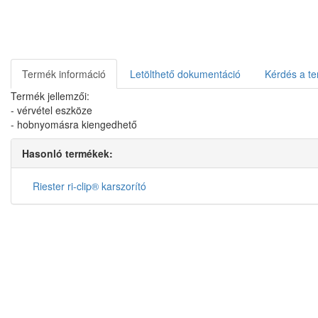
Termék információ
Letölthető dokumentáció
Kérdés a te
Termék jellemzői:
- vérvétel eszköze
- hobnyomásra kiengedhető
Hasonló termékek:
Riester ri-clip® karszorító