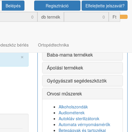
Belépés
Regisztráció
Elfelejtette jelszavát?
Termék kategóriák
db termék
Ft
Bérlés
Egészségmegőrző termékek
deszköz bérlés
Ortopédtechnika
Baba-mama termékek
×
Ápolási termékek
Gyógyászati segédeszközök
Orvosi műszerek
Alkoholszondák
Audiométerek
Autokláv sterilizátorok
Automata vérnyomásmérők
Betegágyak és tartozékai