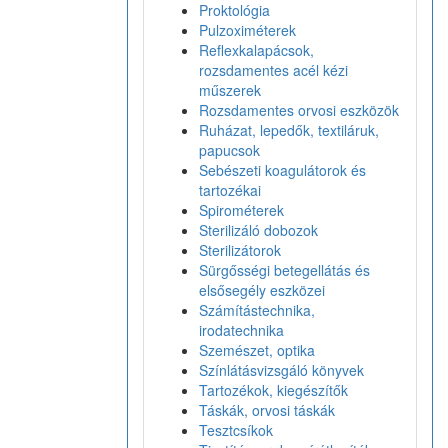
Proktológia
Pulzoximéterek
Reflexkalapácsok,
rozsdamentes acél kézi
műszerek
Rozsdamentes orvosi eszközök
Ruházat, lepedők, textiláruk,
papucsok
Sebészeti koagulátorok és
tartozékai
Spirométerek
Sterilizáló dobozok
Sterilizátorok
Sürgősségi betegellátás és
elsősegély eszközei
Számítástechnika,
irodatechnika
Szemészet, optika
Színlátásvizsgáló könyvek
Tartozékok, kiegészítők
Táskák, orvosi táskák
Tesztcsíkok