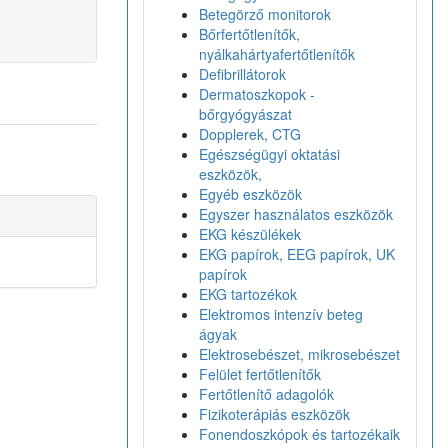
Betegörző monitorok
Bőrfertőtlenítők,
nyálkahártyafertőtlenítők
Defibrillátorok
Dermatoszkopok -
bőrgyógyászat
Dopplerek, CTG
Egészségügyi oktatási
eszközök,
Egyéb eszközök
Egyszer használatos eszközök
EKG készülékek
EKG papírok, EEG papírok, UK
papírok
EKG tartozékok
Elektromos intenzív beteg
ágyak
Elektrosebészet, mikrosebészet
Felület fertőtlenítők
Fertőtlenítő adagolók
Fizikoterápiás eszközök
Fonendoszkópok és tartozékaik