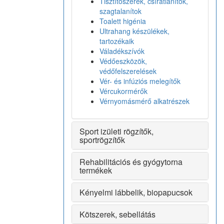
Tisztítószerek, csírátlanítók,
szagtalanítok
Toalett higénia
Ultrahang készülékek,
tartozékaik
Váladékszívók
Védőeszközök,
védőfelszerelések
Vér- és infúziós melegítők
Vércukormérők
Vérnyomásmérő alkatrészek
Sport izületi rögzítők,
sportrögzítők
Rehabilitációs és gyógytorna
termékek
Kényelmi lábbelik, biopapucsok
Kötszerek, sebellátás