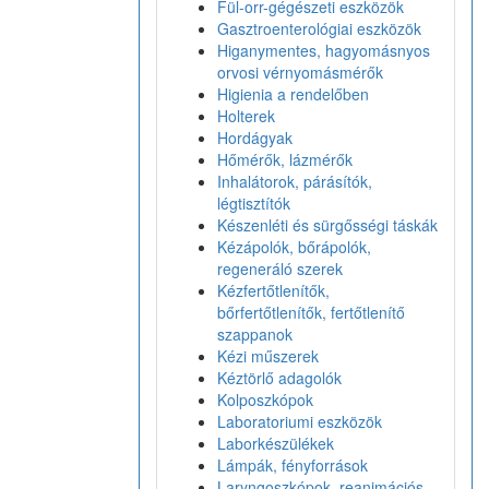
Fül-orr-gégészeti eszközök
Gasztroenterológiai eszközök
Higanymentes, hagyomásnyos
orvosi vérnyomásmérők
Higienia a rendelőben
Holterek
Hordágyak
Hőmérők, lázmérők
Inhalátorok, párásítók,
légtisztítók
Készenléti és sürgősségi táskák
Kézápolók, bőrápolók,
regeneráló szerek
Kézfertőtlenítők,
bőrfertőtlenítők, fertőtlenítő
szappanok
Kézi műszerek
Kéztörlő adagolók
Kolposzkópok
Laboratoriumi eszközök
Laborkészülékek
Lámpák, fényforrások
Laryngoszkópok, reanimációs