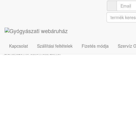
Orvosi műszerek
Egyéb eszközök
Karszorító automata zárral
Cikkszám: U00013614
Kapcsolat
Szállítási feltételek
Fizetés módja
Szervíz 