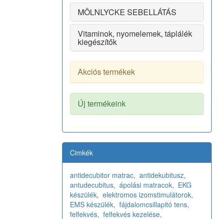
MÖLNLYCKE SEBELLÁTÁS
Vitaminok, nyomelemek, táplálék
kiegészítők
Akciós termékek
Új termékeink
Cimkék
antidecubitor matrac,
antidekubitusz,
antudecubitus,
ápolási matracok,
EKG
készülék,
elektromos izomstimulátorok,
EMS készülék,
fájdalomcsillapitó tens,
felfekvés,
felfekvés kezelése,