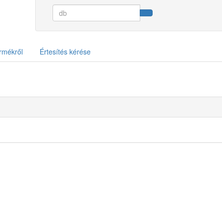
rmékről
Értesítés kérése