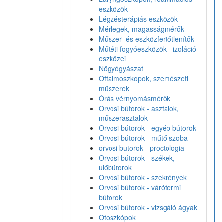
eszközök
Légzésterápiás eszközök
Mérlegek, magasságmérők
Műszer- és eszközfertőtlenítők
Műtéti fogyóeszközök - izoláció
eszközei
Nőgyógyászat
Oftalmoszkopok, szemészeti
műszerek
Órás vérnyomásmérők
Orvosi bútorok - asztalok,
műszerasztalok
Orvosi bútorok - egyéb bútorok
Orvosi bútorok - műtő szoba
orvosi butorok - proctologia
Orvosi bútorok - székek,
ülőbútorok
Orvosi bútorok - szekrények
Orvosi bútorok - várótermi
bútorok
Orvosi bútorok - vizsgáló ágyak
Otoszkópok