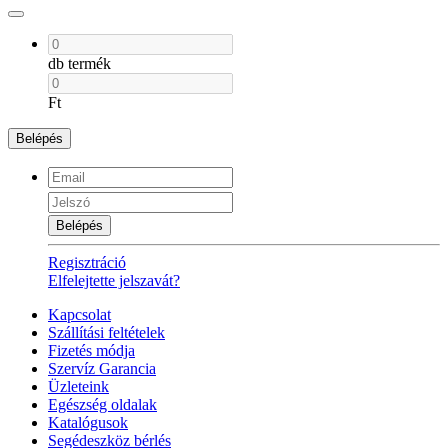
db termék
Ft
Belépés
Belépés
Regisztráció
Elfelejtette jelszavát?
Kapcsolat
Szállítási feltételek
Fizetés módja
Szervíz Garancia
Üzleteink
Egészség oldalak
Katalógusok
Segédeszköz bérlés