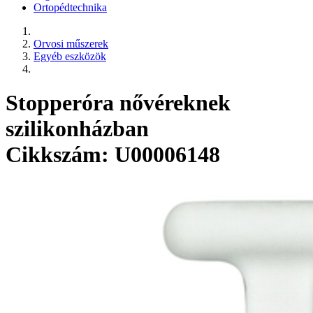
Ortopédtechnika
Orvosi műszerek
Egyéb eszközök
Stopperóra nővéreknek
szilikonházban
Cikkszám: U00006148