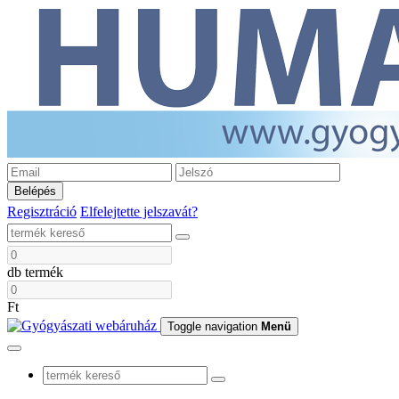
Belépés
Regisztráció
Elfelejtette jelszavát?
db termék
Ft
Toggle navigation
Menü