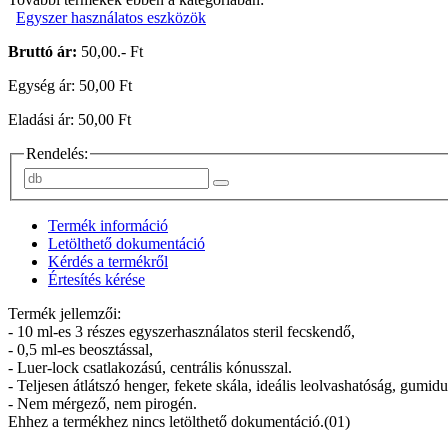
Egyszer használatos eszközök
Bruttó ár:
50,00.- Ft
Egység ár: 50,00 Ft
Eladási ár: 50,00 Ft
Rendelés:
Termék információ
Letölthető dokumentáció
Kérdés a termékről
Értesítés kérése
Termék jellemzői:
- 10 ml-es 3 részes egyszerhasználatos steril fecskendő,
- 0,5 ml-es beosztással,
- Luer-lock csatlakozású, centrális kónusszal.
- Teljesen átlátszó henger, fekete skála, ideális leolvashatóság, gumid
- Nem mérgező, nem pirogén.
Ehhez a termékhez nincs letölthető dokumentáció.(01)