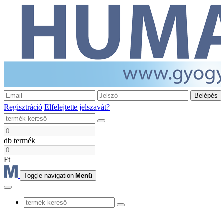
Belépés
Regisztráció
Elfelejtette jelszavát?
db termék
Ft
Toggle navigation
Menü