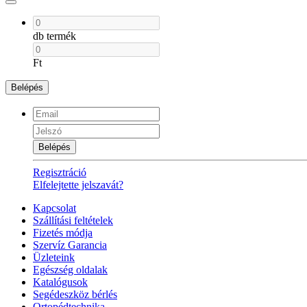
db termék
Ft
Belépés
Belépés
Regisztráció
Elfelejtette jelszavát?
Kapcsolat
Szállítási feltételek
Fizetés módja
Szervíz Garancia
Üzleteink
Egészség oldalak
Katalógusok
Segédeszköz bérlés
Ortopédtechnika