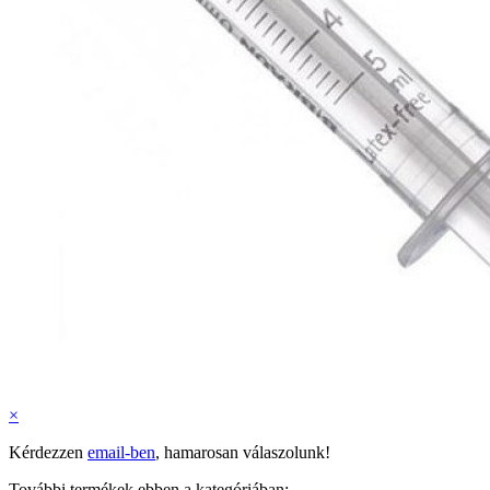
×
Kérdezzen
email-ben
, hamarosan válaszolunk!
További termékek ebben a kategóriában: