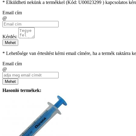
* Elküldheti nekünk a termékkel (Kód:
U00023299
) kapcsolatos kér
Email cím
@
Kérdés:
Mehet
* Lehetősége van értesítést kérni email címére, ha a termék raktárra 
Email cím
@
Mehet
Hasonló termékek: