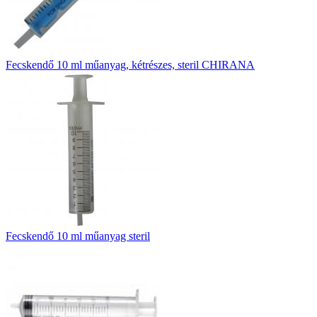
Fecskendő 10 ml műanyag, kétrészes, steril CHIRANA
Fecskendő 10 ml műanyag steril