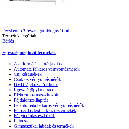
Fecskendő 3 részes gumidugós 10ml
Termék kategóriák
Bérlés
Egészségmegőrző termékek
Alakformálás, tartásjavítás
Automata felkaros vérnyomásmérők
Chi készülékek
Csuklós vérnyomásmérők
DVD tájékoztató filmek
Egészségügyi matracok
Elektromos masszírozók
Fájdalomcsillapítás
Félautomata felkaros vérnyomásmérők
Fémszálas textíliák és reztermékek
Fényterápiás eszközök
Fittness
Gimnasztikai labdák és termékek