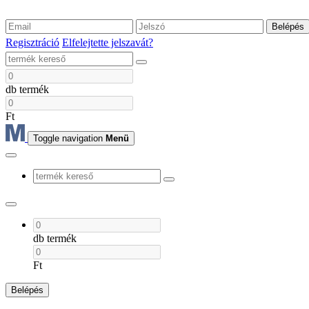
Belépés
Regisztráció
Elfelejtette jelszavát?
db termék
Ft
Toggle navigation
Menü
db termék
Ft
Belépés