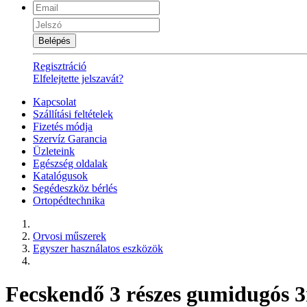
Belépés
Regisztráció
Elfelejtette jelszavát?
Kapcsolat
Szállítási feltételek
Fizetés módja
Szervíz Garancia
Üzleteink
Egészség oldalak
Katalógusok
Segédeszköz bérlés
Ortopédtechnika
Orvosi műszerek
Egyszer használatos eszközök
Fecskendő 3 részes gumidugós 