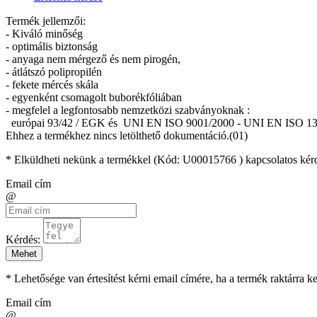
Termék jellemzői:
- Kiváló minőség
- optimális biztonság
- anyaga nem mérgező és nem pirogén,
- átlátszó polipropilén
- fekete mércés skála
- egyenként csomagolt buborékfóliában
- megfelel a legfontosabb nemzetközi szabványoknak :
európai 93/42 / EGK és UNI EN ISO 9001/2000 - UNI EN ISO 13
Ehhez a termékhez nincs letölthető dokumentáció.(01)
* Elküldheti nekünk a termékkel (Kód:
U00015766
) kapcsolatos kér
Email cím
@
Kérdés:
Mehet
* Lehetősége van értesítést kérni email címére, ha a termék raktárra 
Email cím
@