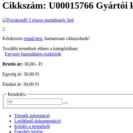
Cikkszám: U00015766
Gyártói
×
Kérdezzen
email-ben
, hamarosan válaszolunk!
További termékek ebben a kategóriában:
Egyszer használatos eszközök
Bruttó ár:
30,00.- Ft
Egység ár: 30,00 Ft
Eladási ár: 30,00 Ft
Rendelés:
Termék információ
Letölthető dokumentáció
Kérdés a termékről
Értesítés kérése