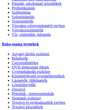
Párásító, párologtató készülékek
Probiotikumok
Szájhigiénia
Szépségápolás
Testzsírmérők
Vércukor-vérnyomásmérő egyben
Vércukorszintmérők
Víz, víztisztítás, háztartás
Baba-mama termékek
Anyatej tárolás eszközei
Bébiőrzők
Csecsemőmérleg
DVD tájékoztató filmek
Gyermekápolás eszközei
Kézségfejlesztő gyermektermékek
Lázmérők, fülhőmérők
Légzésfigyelők
Orrszívó
Pelenkák - terpeszpelenkák
Szoptatás eszközei
Tejszívó és orrjárattisztítók egyben
Tejszívó készülékek