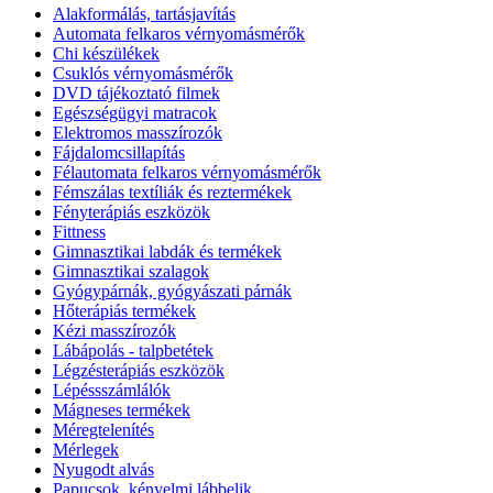
Alakformálás, tartásjavítás
Automata felkaros vérnyomásmérők
Chi készülékek
Csuklós vérnyomásmérők
DVD tájékoztató filmek
Egészségügyi matracok
Elektromos masszírozók
Fájdalomcsillapítás
Félautomata felkaros vérnyomásmérők
Fémszálas textíliák és reztermékek
Fényterápiás eszközök
Fittness
Gimnasztikai labdák és termékek
Gimnasztikai szalagok
Gyógypárnák, gyógyászati párnák
Hőterápiás termékek
Kézi masszírozók
Lábápolás - talpbetétek
Légzésterápiás eszközök
Lépéssszámlálók
Mágneses termékek
Méregtelenítés
Mérlegek
Nyugodt alvás
Papucsok, kényelmi lábbelik