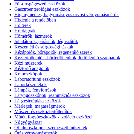
Fül-orr-gégészeti eszközök
Gasztroenterológiai eszközök
Higanymentes, hagyomásnyos orvosi vérnyomásmérők
Higienia a rendelőben
Holterek
Hordágyak
Hőmérők, lázmérők
Inhalátorok, párásítók, légtisztítók
Készenléti és sürgősségi táskák
Kézápolók, bőrápolók, regeneráló szerek
Kézfertőtlenítők, bőrfertőtlenítők, fertőtlenítő szappanok
Kézi műszerek
Kéztörlő adagolók
Kolposzkópok
Laboratoriumi eszközök
Laborkészülékek
Lámpák, fényforrások
Laryngoszkópok, reanimációs eszközök
Légzésterápiás eszközök
Mérlegek, magasságmérők
Műszer- és eszközfertőtlenítők
Műtéti fogyóeszközök - izoláció eszközei
Nőgyógyászat
Oftalmoszkopok, szemészeti műszerek
Órás vérnyomásmérők