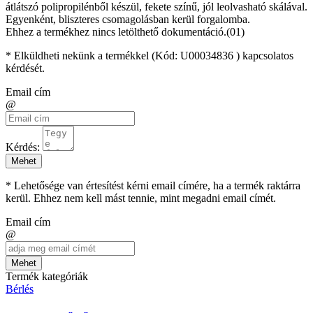
átlátszó polipropilénből készül, fekete színű, jól leolvasható skálával.
Egyenként, bliszteres csomagolásban kerül forgalomba.
Ehhez a termékhez nincs letölthető dokumentáció.(01)
* Elküldheti nekünk a termékkel (Kód:
U00034836
) kapcsolatos
kérdését.
Email cím
@
Kérdés:
Mehet
* Lehetősége van értesítést kérni email címére, ha a termék raktárra
kerül. Ehhez nem kell mást tennie, mint megadni email címét.
Email cím
@
Mehet
Termék kategóriák
Bérlés