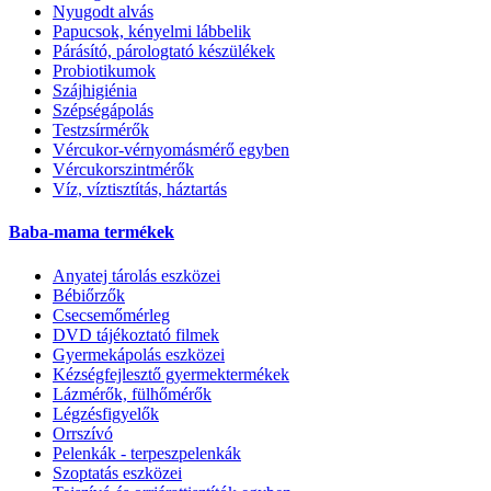
Nyugodt alvás
Papucsok, kényelmi lábbelik
Párásító, párologtató készülékek
Probiotikumok
Szájhigiénia
Szépségápolás
Testzsírmérők
Vércukor-vérnyomásmérő egyben
Vércukorszintmérők
Víz, víztisztítás, háztartás
Baba-mama termékek
Anyatej tárolás eszközei
Bébiőrzők
Csecsemőmérleg
DVD tájékoztató filmek
Gyermekápolás eszközei
Kézségfejlesztő gyermektermékek
Lázmérők, fülhőmérők
Légzésfigyelők
Orrszívó
Pelenkák - terpeszpelenkák
Szoptatás eszközei