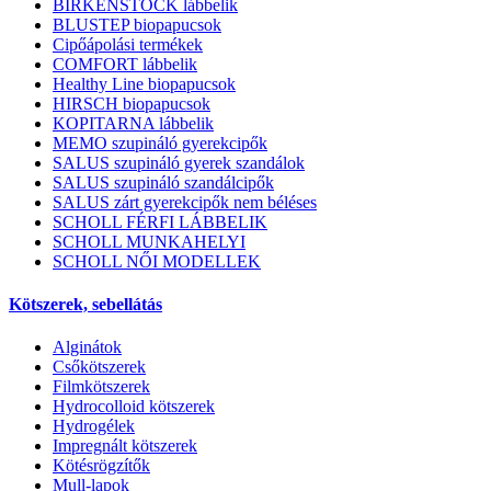
BIRKENSTOCK lábbelik
BLUSTEP biopapucsok
Cipőápolási termékek
COMFORT lábbelik
Healthy Line biopapucsok
HIRSCH biopapucsok
KOPITARNA lábbelik
MEMO szupináló gyerekcipők
SALUS szupináló gyerek szandálok
SALUS szupináló szandálcipők
SALUS zárt gyerekcipők nem béléses
SCHOLL FÉRFI LÁBBELIK
SCHOLL MUNKAHELYI
SCHOLL NŐI MODELLEK
Kötszerek, sebellátás
Alginátok
Csőkötszerek
Filmkötszerek
Hydrocolloid kötszerek
Hydrogélek
Impregnált kötszerek
Kötésrögzítők
Mull-lapok