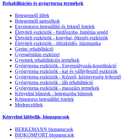
Rehabilitációs és gyógytorna termékek
Betegemelő liftek
Betegemelő tartozékok
Egymotoros betegállító és fektető fotelek
Életviteli eszközök - fürdőszoba, higiénia segéd
Életviteli eszközök - konyhai, étkezés eszközök
Életviteli eszközök - öltözködés, házimunka
Gerinc rehabilitáció
Gyengénlátás eszközei
Gyermek rehabilitációs termékek
Gyógytorna eszközök - Egyensúlyozás-koordináció
Gyógytorna eszközök - kar és vállfejlesztő eszközök
Gyógytorna eszközök - Kézerő, kézügyesség fejlesztő
Gyógytorna eszközök - láb rehabilitáció
Gyógytorna eszközök - masszázs termékek
Kényelmi bútorok - betegszoba bútorok
Kétmotoros betegállító fotelek
Medenceliftek
Kényelmi lábbelik, biopapucsok
BERKEMANN biopapucsok
BIOKOMFORT biopapucsok