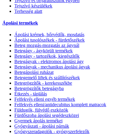
Tejszívó és orrjárattisztítók egyben
Tejszívó készülékek
Terhesség alatt
Ápolási termékek
Ápolási krémek, bőrvédők, mosdatás
Ápolási tusolószékek - fürdetőszékek
Beteg mozgás-mozgatás az ágynál
Betegágy - ágykörüli termékek
Betegágy - tartozékok, kiegészítők
Betegágyak - elektromos ápolási ágy
Betegágyak - mechanikus ápolási ágyak
Betegápolási ruházat
Betegemelő liftek és szállítószékek
Betegrögzítők - kerekesszékbe
Betegrögzítők betegágyba
Étkezés - táplálás
Felfekvés elleni egyéb termékek
Felfekvés elleni/antidecubitus komplett matracok
Füldugók, fülvédő eszközök
Fürdőszoba ápolási segédeszközei
Gyermek ápolás termékei
Gyógyászati - ápolási párnák
Gyógyszeradagolók - gyógyszerfelezők