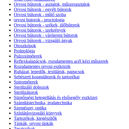
Orvosi bútorok - asztalok, műszerasztalok
Orvosi bútorok - egyéb bútorok
Orvosi bútorok - műtő szoba
orvosi butorok - proctologia
Orvosi bútorok - székek, ülőbútorok
Orvosi bútorok - szekrények
Orvosi bútorok - várótermi bútorok
Orvosi bútorok - vizsgáló ágyak
Otoszkópok
Proktológia
Pulzoximéterek
Reflexkalapácsok, rozsdamentes acél kézi műszerek
Rozsdamentes orvosi eszközök
Ruházat, lepedők, textiláruk, papucsok
Sebészeti koagulátorok és tartozékai
Spirométerek
Sterilizáló dobozok
Sterilizátorok
Sürgősségi betegellátás és elsősegély eszközei
Számítástechnika, irodatechnika
Szemészet, optika
Színlátásvizsgáló könyvek
Tartozékok, kiegészítők
Táskák, orvosi táskák
Tesztcsíkok