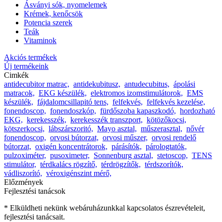
Ásványi sók, nyomelemek
Krémek, kenőcsök
Potencia szerek
Teák
Vitaminok
Akciós termékek
Új termékeink
Cimkék
antidecubitor matrac,
antidekubitusz,
antudecubitus,
ápolási
matracok,
EKG készülék,
elektromos izomstimulátorok,
EMS
készülék,
fájdalomcsillapitó tens,
felfekvés,
felfekvés kezelése,
fonendoscop,
fonendoszkóp,
fürdőszoba kapaszkodó,
hordozható
EKG,
kerekesszék,
kerekesszék transzport,
kötözőkocsi,
kötszerkocsi,
lábszárszoritó,
Mayo asztal,
műszerasztal,
nővér
fonendoscop,
orvosi bútorzat,
orvosi műszer,
orvosi rendelő
bútorzat,
oxigén koncentrátorok,
párásítók,
párologtatók,
pulzoximéter,
pusoximeter,
Sonnenburg asztal,
stetoscop,
TENS
stimulátor,
térdkalács rögzítő,
térdrögzítők,
térdszorítók,
vádliszorító,
véroxigénszint mérő,
Előzmények
Fejlesztési tanácsok
* Elküldheti nekünk webáruházunkkal kapcsolatos észrevételeit,
fejlesztési tanácsait.