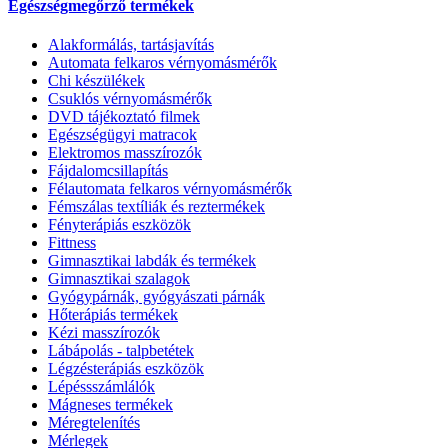
Egészségmegőrző termékek
Alakformálás, tartásjavítás
Automata felkaros vérnyomásmérők
Chi készülékek
Csuklós vérnyomásmérők
DVD tájékoztató filmek
Egészségügyi matracok
Elektromos masszírozók
Fájdalomcsillapítás
Félautomata felkaros vérnyomásmérők
Fémszálas textíliák és reztermékek
Fényterápiás eszközök
Fittness
Gimnasztikai labdák és termékek
Gimnasztikai szalagok
Gyógypárnák, gyógyászati párnák
Hőterápiás termékek
Kézi masszírozók
Lábápolás - talpbetétek
Légzésterápiás eszközök
Lépéssszámlálók
Mágneses termékek
Méregtelenítés
Mérlegek