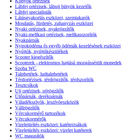
Könyök ortézisek
Lábfej ortézisek, lábujj bütyök kezelők
Lábfej specialisták
Látásgyakorlás eszközei, szemtakarók
Mosdatás, fürdetés, zuhanyzás eszközei
Nyaki ortézisek, nyakrögzítők
Nyaki-mellkasi ortézisek, mellkasszorítók
Nyakpárnák
Nyiroködéma és egyéb ödémák kezelésének eszközei
Nyújtók, nyújtókészülékek
Scooter kiegészítők
Scooterek - elektromos hajtású mozgássérült mopedek
Szoba WC
Talpbetétek, ludtalpbetétek
Térdortézisek, térdrögzítők, térdszorítók
Tesztcsíkok
Ujj ortézisek, ujjrögzítők
Ülőpárnák, derékpárnák
Váladékszívók, leszívóeszközök
Vállrögzítők
Vércukormérő tartozékok
Vércukormérők
Vizeletürítés eszközei: katéterzsákok
Vizeletürítés eszközei: vizelet katéterek
WC magasítók