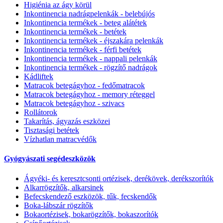
Higiénia az ágy körül
Inkontinencia nadrágpelenkák - belebújós
Inkontinencia termékek - beteg alátétek
Inkontinencia termékek - betétek
Inkontinencia termékek - éjszakára pelenkák
Inkontinencia termékek - férfi betétek
Inkontinencia termékek - nappali pelenkák
Inkontinencia termékek - rögzítő nadrágok
Kádliftek
Matracok betegágyhoz - fedőmatracok
Matracok betegágyhoz - memory réteggel
Matracok betegágyhoz - szivacs
Rollátorok
Takarítás, ágyazás eszközei
Tisztasági betétek
Vízhatlan matracvédők
Gyógyászati segédeszközök
Ágyéki- és keresztcsonti ortézisek, derékövek, derékszorítók
Alkarrögzítők, alkarsinek
Befecskendező eszközök, tűk, fecskendők
Boka-lábszár rögzítők
Bokaortézisek, bokarögzítők, bokaszorítók