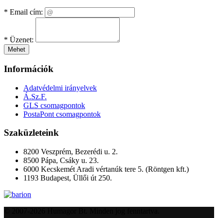
*
Email cím:
*
Üzenet:
Mehet
Információk
Adatvédelmi irányelvek
Á.Sz.F.
GLS csomagpontok
PostaPont csomagpontok
Szaküzleteink
8200 Veszprém, Bezerédi u. 2.
8500 Pápa, Csáky u. 23.
6000 Kecskemét Aradi vértanúk tere 5. (Röntgen kft.)
1193 Budapest, Üllői út 250.
© 2007-2026 Humagor Bt. Minden jog fenntartva.