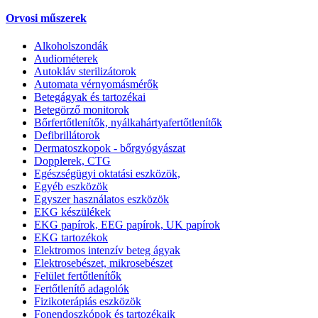
Orvosi műszerek
Alkoholszondák
Audiométerek
Autokláv sterilizátorok
Automata vérnyomásmérők
Betegágyak és tartozékai
Betegörző monitorok
Bőrfertőtlenítők, nyálkahártyafertőtlenítők
Defibrillátorok
Dermatoszkopok - bőrgyógyászat
Dopplerek, CTG
Egészségügyi oktatási eszközök,
Egyéb eszközök
Egyszer használatos eszközök
EKG készülékek
EKG papírok, EEG papírok, UK papírok
EKG tartozékok
Elektromos intenzív beteg ágyak
Elektrosebészet, mikrosebészet
Felület fertőtlenítők
Fertőtlenítő adagolók
Fizikoterápiás eszközök
Fonendoszkópok és tartozékaik