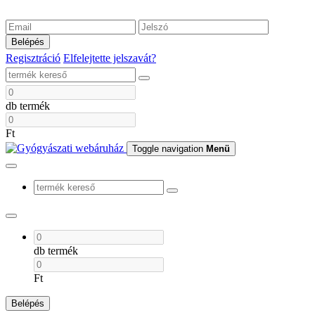
Belépés
Regisztráció
Elfelejtette jelszavát?
db termék
Ft
Toggle navigation
Menü
db termék
Ft
Belépés