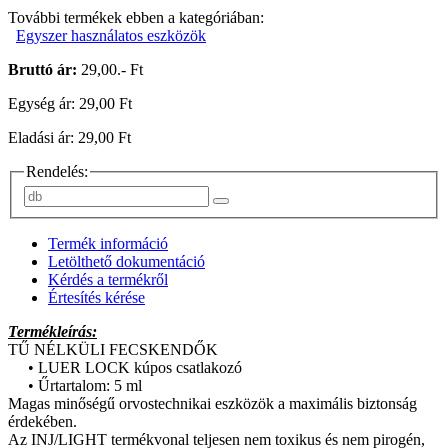
További termékek ebben a kategóriában:
Egyszer használatos eszközök
Bruttó ár:
29,00.- Ft
Egység ár: 29,00 Ft
Eladási ár: 29,00 Ft
Rendelés:
Termék információ
Letölthető dokumentáció
Kérdés a termékről
Értesítés kérése
Termékleírás:
TŰ NÉLKÜLI FECSKENDŐK
• LUER LOCK kúpos csatlakozó
• Űrtartalom: 5 ml
Magas minőségű orvostechnikai eszközök a maximális biztonság
érdekében.
Az INJ/LIGHT termékvonal teljesen nem toxikus és nem pirogén,