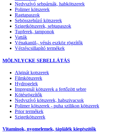
Nedvszívó sebpárnák, habkötszerek
Polimer kötszerek
Ragtapaszok
Sebösszehúzó kötszerek
Szigetkötszerek, sebtapaszok
Tupferek, tamponok
Vatták
Vénakanül-, vénás eszköz rögzítők
Vérzéscsillapító termékek
MÖLNLYCKE SEBELLÁTÁS
Alginát kotszerek
Filmkötszerek
Hydrogelek
Impregnál kötszerek a fertőzött sebre
Kötésrögzítők
Nedvszívó kötszerek, habszivacsok
Polimer kötszerek - puha szilikon kötszerek
Prior termékek
Szigetkötszerek
Vitaminok, nyomelemek, táplálék kiegészítők