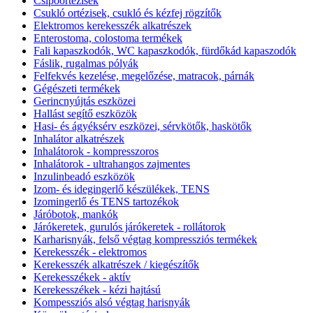
Csípőortézisek
Csukló ortézisek, csukló és kézfej rögzítők
Elektromos kerekesszék alkatrészek
Enterostoma, colostoma termékek
Fali kapaszkodók, WC kapaszkodók, fürdőkád kapaszodók
Fáslik, rugalmas pólyák
Felfekvés kezelése, megelőzése, matracok, párnák
Gégészeti termékek
Gerincnyújtás eszközei
Hallást segítő eszközök
Hasi- és ágyéksérv eszközei, sérvkötők, haskötők
Inhalátor alkatrészek
Inhalátorok - kompresszoros
Inhalátorok - ultrahangos zajmentes
Inzulinbeadó eszközök
Izom- és idegingerlő készülékek, TENS
Izomingerlő és TENS tartozékok
Járóbotok, mankók
Járókeretek, gurulós járókeretek - rollátorok
Karharisnyák, felső végtag kompressziós termékek
Kerekesszék - elektromos
Kerekesszék alkatrészek / kiegészítők
Kerekesszékek - aktív
Kerekesszékek - kézi hajtású
Kompessziós alsó végtag harisnyák