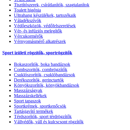
Tisztítószerek, csírátlanítók, szagtalanítok
Toalett higénia
Ultrahang készülékek, tartozékaik
Váladékszívók
Védőeszközök, védőfelszerelések
Vér- és infúziós melegítők
Vércukormérők
Vérnyomásmérő alkatrészek
Sport izületi rögzítők, sportrögzítők
Bokaszorítók, boka bandázsok
Combszoritók, combrögzítők
Csuklószorítók, csuklóbandázsok
Derékszorítók, gerinctartók
Könyökszorítók, könyökbandázsok
Masszázságyak
Masszázskellékek
Sport tapaszok
Sportkrémek, sportkenőcsök
Tartásjavító termékek
Térdszorítók, sport térdrögzítők
Vállvédők, váll és kulcscsont rögzítők