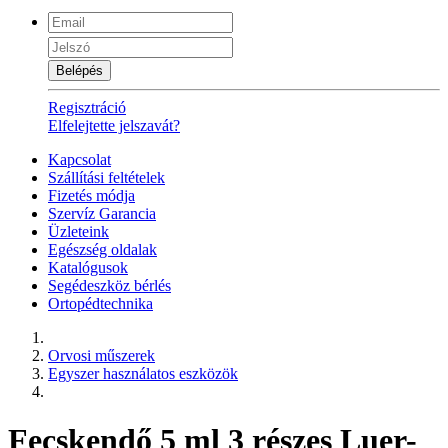
Belépés
Regisztráció
Elfelejtette jelszavát?
Kapcsolat
Szállítási feltételek
Fizetés módja
Szervíz Garancia
Üzleteink
Egészség oldalak
Katalógusok
Segédeszköz bérlés
Ortopédtechnika
Orvosi műszerek
Egyszer használatos eszközök
Fecskendő 5 ml 3 részes Luer-