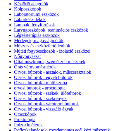
Kéztörlő adagolók
Kolposzkópok
Laboratoriumi eszközök
Laborkészülékek
Lámpák, fényforrások
Laryngoszkópok, reanimációs eszközök
Légzésterápiás eszközök
Mérlegek, magasságmérők
Műszer- és eszközfertőtlenítők
Műtéti fogyóeszközök - izoláció eszközei
Nőgyógyászat
Oftalmoszkopok, szemészeti műszerek
Órás vérnyomásmérők
Orvosi bútorok - asztalok, műszerasztalok
Orvosi bútorok - egyéb bútorok
Orvosi bútorok - műtő szoba
orvosi butorok - proctologia
Orvosi bútorok - székek, ülőbútorok
Orvosi bútorok - szekrények
Orvosi bútorok - várótermi bútorok
Orvosi bútorok - vizsgáló ágyak
Otoszkópok
Proktológia
Pulzoximéterek
Reflexkalapácsok, rozsdamentes acél kézi műszerek