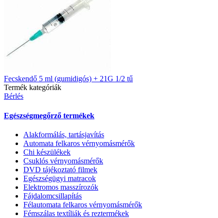
Fecskendő 5 ml (gumidigós) + 21G 1/2 tű
Termék kategóriák
Bérlés
Egészségmegőrző termékek
Alakformálás, tartásjavítás
Automata felkaros vérnyomásmérők
Chi készülékek
Csuklós vérnyomásmérők
DVD tájékoztató filmek
Egészségügyi matracok
Elektromos masszírozók
Fájdalomcsillapítás
Félautomata felkaros vérnyomásmérők
Fémszálas textíliák és reztermékek