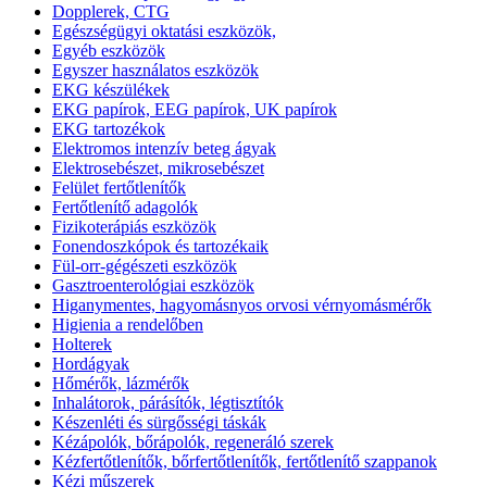
Dopplerek, CTG
Egészségügyi oktatási eszközök,
Egyéb eszközök
Egyszer használatos eszközök
EKG készülékek
EKG papírok, EEG papírok, UK papírok
EKG tartozékok
Elektromos intenzív beteg ágyak
Elektrosebészet, mikrosebészet
Felület fertőtlenítők
Fertőtlenítő adagolók
Fizikoterápiás eszközök
Fonendoszkópok és tartozékaik
Fül-orr-gégészeti eszközök
Gasztroenterológiai eszközök
Higanymentes, hagyomásnyos orvosi vérnyomásmérők
Higienia a rendelőben
Holterek
Hordágyak
Hőmérők, lázmérők
Inhalátorok, párásítók, légtisztítók
Készenléti és sürgősségi táskák
Kézápolók, bőrápolók, regeneráló szerek
Kézfertőtlenítők, bőrfertőtlenítők, fertőtlenítő szappanok
Kézi műszerek