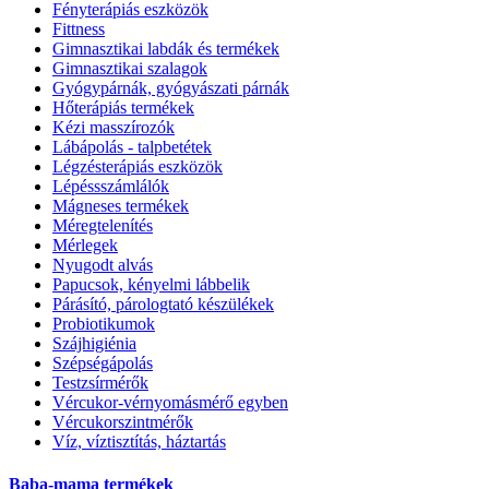
Fényterápiás eszközök
Fittness
Gimnasztikai labdák és termékek
Gimnasztikai szalagok
Gyógypárnák, gyógyászati párnák
Hőterápiás termékek
Kézi masszírozók
Lábápolás - talpbetétek
Légzésterápiás eszközök
Lépéssszámlálók
Mágneses termékek
Méregtelenítés
Mérlegek
Nyugodt alvás
Papucsok, kényelmi lábbelik
Párásító, párologtató készülékek
Probiotikumok
Szájhigiénia
Szépségápolás
Testzsírmérők
Vércukor-vérnyomásmérő egyben
Vércukorszintmérők
Víz, víztisztítás, háztartás
Baba-mama termékek