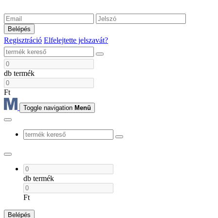
Belépés
Regisztráció
Elfelejtette jelszavát?
db termék
Ft
Toggle navigation
Menü
db termék
Ft
Belépés