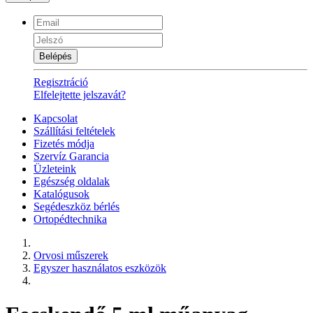
Belépés
Regisztráció
Elfelejtette jelszavát?
Kapcsolat
Szállítási feltételek
Fizetés módja
Szervíz Garancia
Üzleteink
Egészség oldalak
Katalógusok
Segédeszköz bérlés
Ortopédtechnika
Orvosi műszerek
Egyszer használatos eszközök