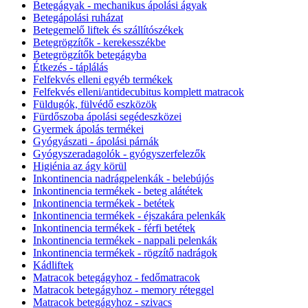
Betegágyak - mechanikus ápolási ágyak
Betegápolási ruházat
Betegemelő liftek és szállítószékek
Betegrögzítők - kerekesszékbe
Betegrögzítők betegágyba
Étkezés - táplálás
Felfekvés elleni egyéb termékek
Felfekvés elleni/antidecubitus komplett matracok
Füldugók, fülvédő eszközök
Fürdőszoba ápolási segédeszközei
Gyermek ápolás termékei
Gyógyászati - ápolási párnák
Gyógyszeradagolók - gyógyszerfelezők
Higiénia az ágy körül
Inkontinencia nadrágpelenkák - belebújós
Inkontinencia termékek - beteg alátétek
Inkontinencia termékek - betétek
Inkontinencia termékek - éjszakára pelenkák
Inkontinencia termékek - férfi betétek
Inkontinencia termékek - nappali pelenkák
Inkontinencia termékek - rögzítő nadrágok
Kádliftek
Matracok betegágyhoz - fedőmatracok
Matracok betegágyhoz - memory réteggel
Matracok betegágyhoz - szivacs