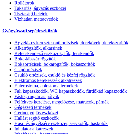
Rollátorok
Takarítás, ágyazás eszközei
Tisztasági betétek
Vízhatlan matracvédők
Gyógyászati segédeszközök
Ágyéki- és keresztcsonti ortézisek, derékövek, derékszorítók
Alkarrögzítők, alkarsinek
Befecskendező eszközök, tűk, fecskendők
Boka-lábszár rögzítők
Bokaortézisek, bokarögzítők, bokaszorítók
Csípőortézisek
Csukló ortézisek, csukló és kézfej rögzítők
Elektromos kerekesszék alkatrészek
Enterostoma, colostoma termékek
Fali kapaszkodók, WC kapaszkodók, fürdőkád kapaszodók
Fáslik, rugalmas pólyák
Felfekvés kezelése, megelőzése, matracok, párnák
Gégészeti termékek
Gerincnyújtás eszközei
Hallást segítő eszközök
Hasi- és ágyéksérv eszközei, sérvkötők, haskötők
Inhalátor alkatrészek