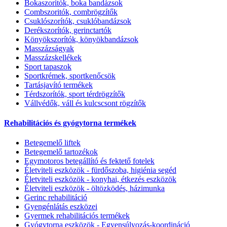
Bokaszorítók, boka bandázsok
Combszoritók, combrögzítők
Csuklószorítók, csuklóbandázsok
Derékszorítók, gerinctartók
Könyökszorítók, könyökbandázsok
Masszázságyak
Masszázskellékek
Sport tapaszok
Sportkrémek, sportkenőcsök
Tartásjavító termékek
Térdszorítók, sport térdrögzítők
Vállvédők, váll és kulcscsont rögzítők
Rehabilitációs és gyógytorna termékek
Betegemelő liftek
Betegemelő tartozékok
Egymotoros betegállító és fektető fotelek
Életviteli eszközök - fürdőszoba, higiénia segéd
Életviteli eszközök - konyhai, étkezés eszközök
Életviteli eszközök - öltözködés, házimunka
Gerinc rehabilitáció
Gyengénlátás eszközei
Gyermek rehabilitációs termékek
Gyógytorna eszközök - Egyensúlyozás-koordináció