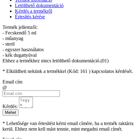
Letölthető dokumentáció
Kérdés a termékről
Értesítés kérése
Termék jellemzői:
- Fecskendő 5 ml
- műanyag
- steril
- egyszer használatos
- kék dugattyúval
Ehhez a termékhez nincs letölthető dokumentáció.(01)
* Elküldheti nekünk a termékkel (Kód:
161
) kapcsolatos kérdését.
Email cím
@
Kérdés:
Mehet
* Lehetősége van értesítést kérni email címére, ha a termék raktárra
kerül. Ehhez nem kell mást tennie, mint megadni email címét.