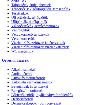
Szoba WC
Talpbetétek, ludtalpbetétek
Térdortézisek, térdrögzítők, térdszorítók
Tesztcsíkok
Ujj ortézisek, ujjrögzítők
Ülőpárnák, derékpárnák
Váladékszívók, leszívóeszközök
Vállrögzítők
Vércukormérő tartozékok
Vércukormérők
Vizeletürítés eszközei: katéterzsákok
Vizeletürítés eszközei: vizelet katéterek
WC magasítók
Orvosi műszerek
Alkoholszondák
Audiométerek
Autokláv sterilizátorok
Automata vérnyomásmérők
Betegágyak és tartozékai
Betegörző monitorok
Bőrfertőtlenítők, nyálkahártyafertőtlenítők
Defibrillátorok
Dermatoszkopok - bőrgyógyászat