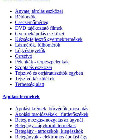
Anyatej tárolás eszközei
Bébiőrzők
Csecsemőmérleg
DVD tájékoztató filmek
Gyermekápolás eszközei
Kézségfejlesztő gyermektermékek
Lázmérők, fülhőmérők
Légzésfigyelők
Orrszívó
Pelenkák - terpeszpelenkák
Szoptatás eszközei
Tejszívó és orrjárattisztítók egyben
Tejszívó készülékek
Terhesség alatt
Ápolási termékek
Ápolási krémek, bőrvédők, mosdatás
Ápolási tusolószékek - fürdetőszékek
Beteg mozgás-mozgatás az ágynál
Betegágy - ágykörüli termékek
Betegágy - tartozékok, kiegészítők
Betegágyak - elektromos ápolási ágy