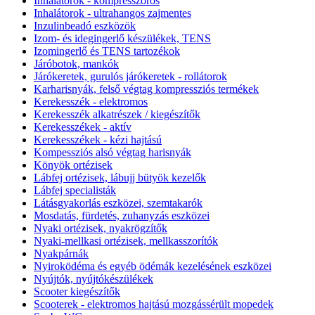
Inhalátorok - kompresszoros
Inhalátorok - ultrahangos zajmentes
Inzulinbeadó eszközök
Izom- és idegingerlő készülékek, TENS
Izomingerlő és TENS tartozékok
Járóbotok, mankók
Járókeretek, gurulós járókeretek - rollátorok
Karharisnyák, felső végtag kompressziós termékek
Kerekesszék - elektromos
Kerekesszék alkatrészek / kiegészítők
Kerekesszékek - aktív
Kerekesszékek - kézi hajtású
Kompessziós alsó végtag harisnyák
Könyök ortézisek
Lábfej ortézisek, lábujj bütyök kezelők
Lábfej specialisták
Látásgyakorlás eszközei, szemtakarók
Mosdatás, fürdetés, zuhanyzás eszközei
Nyaki ortézisek, nyakrögzítők
Nyaki-mellkasi ortézisek, mellkasszorítók
Nyakpárnák
Nyiroködéma és egyéb ödémák kezelésének eszközei
Nyújtók, nyújtókészülékek
Scooter kiegészítők
Scooterek - elektromos hajtású mozgássérült mopedek