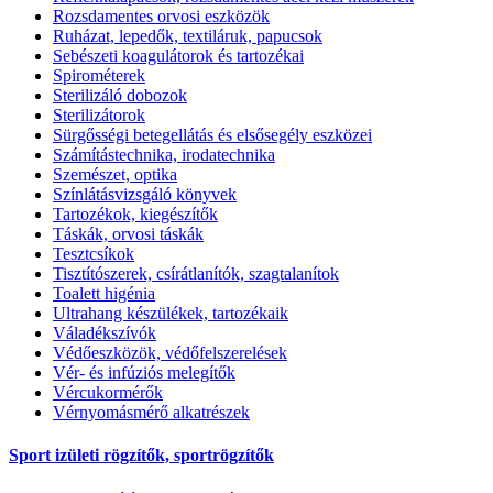
Rozsdamentes orvosi eszközök
Ruházat, lepedők, textiláruk, papucsok
Sebészeti koagulátorok és tartozékai
Spirométerek
Sterilizáló dobozok
Sterilizátorok
Sürgősségi betegellátás és elsősegély eszközei
Számítástechnika, irodatechnika
Szemészet, optika
Színlátásvizsgáló könyvek
Tartozékok, kiegészítők
Táskák, orvosi táskák
Tesztcsíkok
Tisztítószerek, csírátlanítók, szagtalanítok
Toalett higénia
Ultrahang készülékek, tartozékaik
Váladékszívók
Védőeszközök, védőfelszerelések
Vér- és infúziós melegítők
Vércukormérők
Vérnyomásmérő alkatrészek
Sport izületi rögzítők, sportrögzítők