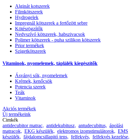
Alginát kotszerek
Filmkötszerek
Hydrogelek
Impregnál kötszerek a fertőzött sebre
Kötésrögzítők
Nedvszívó kötszerek, habszivacsok
Polimer kötszerek - puha szilikon kötszerek
Prior termékek
Szigetkötszerek
Vitaminok, nyomelemek, táplálék kiegészítők
Ásványi sók, nyomelemek
Krémek, kenőcsök
Potencia szerek
Teák
Vitaminok
Akciós termékek
Új termékeink
Cimkék
antidecubitor matrac,
antidekubitusz,
antudecubitus,
ápolási
matracok,
EKG készülék,
elektromos izomstimulátorok,
EMS
készülék,
fájdalomcsillapitó tens,
felfekvés,
felfekvés kezelése,