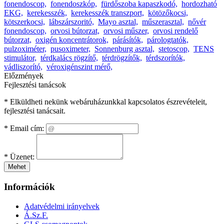
fonendoscop,
fonendoszkóp,
fürdőszoba kapaszkodó,
hordozható
EKG,
kerekesszék,
kerekesszék transzport,
kötözőkocsi,
kötszerkocsi,
lábszárszoritó,
Mayo asztal,
műszerasztal,
nővér
fonendoscop,
orvosi bútorzat,
orvosi műszer,
orvosi rendelő
bútorzat,
oxigén koncentrátorok,
párásítók,
párologtatók,
pulzoximéter,
pusoximeter,
Sonnenburg asztal,
stetoscop,
TENS
stimulátor,
térdkalács rögzítő,
térdrögzítők,
térdszorítók,
vádliszorító,
véroxigénszint mérő,
Előzmények
Fejlesztési tanácsok
* Elküldheti nekünk webáruházunkkal kapcsolatos észrevételeit,
fejlesztési tanácsait.
*
Email cím:
*
Üzenet:
Mehet
Információk
Adatvédelmi irányelvek
Á.Sz.F.