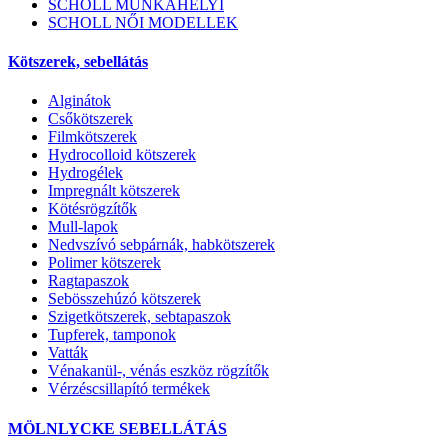
SCHOLL MUNKAHELYI
SCHOLL NŐI MODELLEK
Kötszerek, sebellátás
Alginátok
Csőkötszerek
Filmkötszerek
Hydrocolloid kötszerek
Hydrogélek
Impregnált kötszerek
Kötésrögzítők
Mull-lapok
Nedvszívó sebpárnák, habkötszerek
Polimer kötszerek
Ragtapaszok
Sebösszehúzó kötszerek
Szigetkötszerek, sebtapaszok
Tupferek, tamponok
Vatták
Vénakanül-, vénás eszköz rögzítők
Vérzéscsillapító termékek
MÖLNLYCKE SEBELLÁTÁS