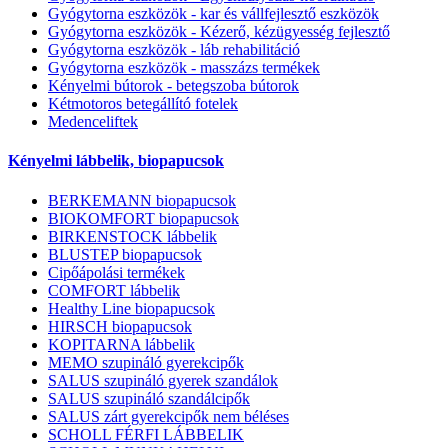
Gyógytorna eszközök - kar és vállfejlesztő eszközök
Gyógytorna eszközök - Kézerő, kézügyesség fejlesztő
Gyógytorna eszközök - láb rehabilitáció
Gyógytorna eszközök - masszázs termékek
Kényelmi bútorok - betegszoba bútorok
Kétmotoros betegállító fotelek
Medenceliftek
Kényelmi lábbelik, biopapucsok
BERKEMANN biopapucsok
BIOKOMFORT biopapucsok
BIRKENSTOCK lábbelik
BLUSTEP biopapucsok
Cipőápolási termékek
COMFORT lábbelik
Healthy Line biopapucsok
HIRSCH biopapucsok
KOPITARNA lábbelik
MEMO szupináló gyerekcipők
SALUS szupináló gyerek szandálok
SALUS szupináló szandálcipők
SALUS zárt gyerekcipők nem béléses
SCHOLL FÉRFI LÁBBELIK