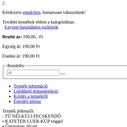
×
Kérdezzen
email-ben
, hamarosan válaszolunk!
További termékek ebben a kategóriában:
Egyszer használatos eszközök
Bruttó ár:
190,00.- Ft
Egység ár: 190,00 Ft
Eladási ár: 190,00 Ft
Rendelés:
Termék információ
Letölthető dokumentáció
Kérdés a termékről
Értesítés kérése
Termék jellemzői:
- TŰ NÉLKÜLI FECSKENDŐ
• KATETER LUER-KÚP véggel
• Űrtartalom: 60 ml