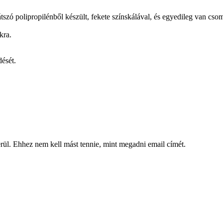
szó polipropilénből készült, fekete színskálával, és egyedileg van c
kra.
dését.
kerül. Ehhez nem kell mást tennie, mint megadni email címét.