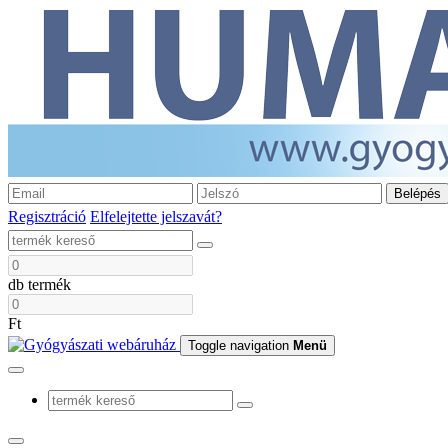
Belépés
Regisztráció
Elfelejtette jelszavát?
db termék
Ft
Toggle navigation
Menü