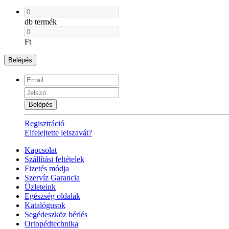
db termék
Ft
Belépés
Belépés
Regisztráció
Elfelejtette jelszavát?
Kapcsolat
Szállítási feltételek
Fizetés módja
Szervíz Garancia
Üzleteink
Egészség oldalak
Katalógusok
Segédeszköz bérlés
Ortopédtechnika