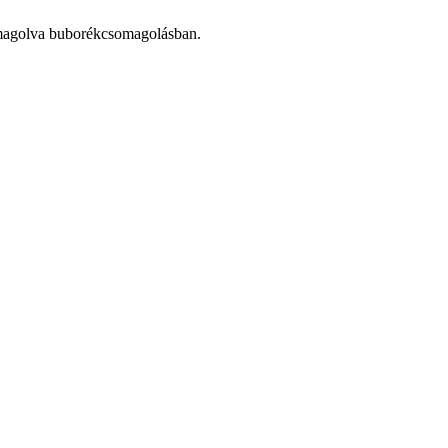
somagolva buborékcsomagolásban.