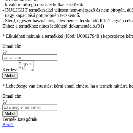
- kiváló minőségű orvostechnikai eszközök
- INJ/LIGHT termékcsalád teljesen nem-mérgező és nem pirogén, átlát
- nagy kapacitású polipropilén fecskendő.
- Steril, egyszer használatos, latexmentes fecskendő fül- és egyéb célo
Ehhez a termékhez nincs letölthető dokumentáció.(01)
* Elküldheti nekünk a termékkel (Kód:
U00027948
) kapcsolatos kér
Email cím
@
Kérdés:
Mehet
* Lehetősége van értesítést kérni email címére, ha a termék raktárra 
Email cím
@
Mehet
Termék kategóriák
Bérlés