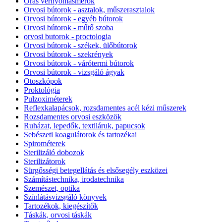
Órás vérnyomásmérők
Orvosi bútorok - asztalok, műszerasztalok
Orvosi bútorok - egyéb bútorok
Orvosi bútorok - műtő szoba
orvosi butorok - proctologia
Orvosi bútorok - székek, ülőbútorok
Orvosi bútorok - szekrények
Orvosi bútorok - várótermi bútorok
Orvosi bútorok - vizsgáló ágyak
Otoszkópok
Proktológia
Pulzoximéterek
Reflexkalapácsok, rozsdamentes acél kézi műszerek
Rozsdamentes orvosi eszközök
Ruházat, lepedők, textiláruk, papucsok
Sebészeti koagulátorok és tartozékai
Spirométerek
Sterilizáló dobozok
Sterilizátorok
Sürgősségi betegellátás és elsősegély eszközei
Számítástechnika, irodatechnika
Szemészet, optika
Színlátásvizsgáló könyvek
Tartozékok, kiegészítők
Táskák, orvosi táskák