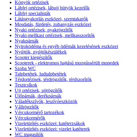
Könyök ortézisek
Lábfej ortézisek, lábujj bütyök kezelők
Lábfej specialisták
Látásgyakorlás eszközei, szemtakarók
Mosdatás, fürdetés, zuhanyzás eszközei
Nyaki ortézisek, nyakrögzítők
Nyaki-mellkasi ortézisek, mellkasszorítók
Nyakpárnák
Nyiroködéma és egyéb ödémák kezelésének eszközei
Nyújtók, nyújtókészülékek
Scooter kiegészítők
Scooterek - elektromos hajtású mozgássérült mopedek
Szoba WC
Talpbetétek, ludtalpbetétek
Térdortézisek, térdrögzítők, térdszorítók
Tesztcsíkok
Ujj ortézisek, ujjrögzítők
Ülőpárnák, derékpárnák
Váladékszívók, leszívóeszközök
Vállrögzítők
Vércukormérő tartozékok
Vércukormérők
Vizeletürítés eszközei: katéterzsákok
Vizeletürítés eszközei: vizelet katéterek
WC magasítók