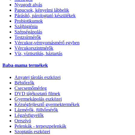
Nyugodt alvás
Papucsok, kényelmi lábbelik
Párásító, párologtató készülékek
Probiotikumok
Szájhigiénia
Szépségápolás
Testzsírmérők
Vércukor-vérnyomásmérő egyben
Vércukorszintmérők
Víz, víztisztítás, háztartás
Baba-mama termékek
Anyatej tárolás eszközei
Bébiőrzők
Csecsemőmérleg
DVD tájékoztató filmek
Gyermekápolás eszközei
Kézségfejlesztő gyermektermékek
Lázmérők, fülhőmérők
Légzésfigyelők
Orrszívó
Pelenkák - terpeszpelenkák
Szoptatás eszközei