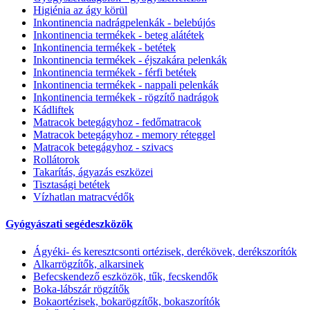
Higiénia az ágy körül
Inkontinencia nadrágpelenkák - belebújós
Inkontinencia termékek - beteg alátétek
Inkontinencia termékek - betétek
Inkontinencia termékek - éjszakára pelenkák
Inkontinencia termékek - férfi betétek
Inkontinencia termékek - nappali pelenkák
Inkontinencia termékek - rögzítő nadrágok
Kádliftek
Matracok betegágyhoz - fedőmatracok
Matracok betegágyhoz - memory réteggel
Matracok betegágyhoz - szivacs
Rollátorok
Takarítás, ágyazás eszközei
Tisztasági betétek
Vízhatlan matracvédők
Gyógyászati segédeszközök
Ágyéki- és keresztcsonti ortézisek, derékövek, derékszorítók
Alkarrögzítők, alkarsinek
Befecskendező eszközök, tűk, fecskendők
Boka-lábszár rögzítők
Bokaortézisek, bokarögzítők, bokaszorítók