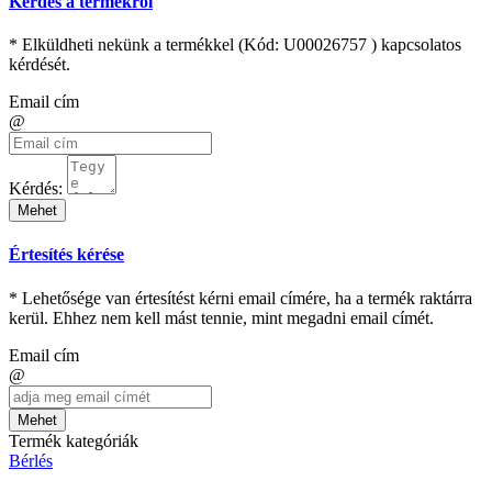
Kérdés a termékről
* Elküldheti nekünk a termékkel (Kód:
U00026757
) kapcsolatos
kérdését.
Email cím
@
Kérdés:
Mehet
Értesítés kérése
* Lehetősége van értesítést kérni email címére, ha a termék raktárra
kerül. Ehhez nem kell mást tennie, mint megadni email címét.
Email cím
@
Mehet
Termék kategóriák
Bérlés