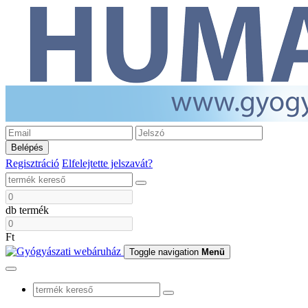
Belépés
Regisztráció
Elfelejtette jelszavát?
db termék
Ft
Toggle navigation
Menü