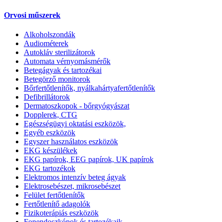
Orvosi műszerek
Alkoholszondák
Audiométerek
Autokláv sterilizátorok
Automata vérnyomásmérők
Betegágyak és tartozékai
Betegörző monitorok
Bőrfertőtlenítők, nyálkahártyafertőtlenítők
Defibrillátorok
Dermatoszkopok - bőrgyógyászat
Dopplerek, CTG
Egészségügyi oktatási eszközök,
Egyéb eszközök
Egyszer használatos eszközök
EKG készülékek
EKG papírok, EEG papírok, UK papírok
EKG tartozékok
Elektromos intenzív beteg ágyak
Elektrosebészet, mikrosebészet
Felület fertőtlenítők
Fertőtlenítő adagolók
Fizikoterápiás eszközök
Fonendoszkópok és tartozékaik