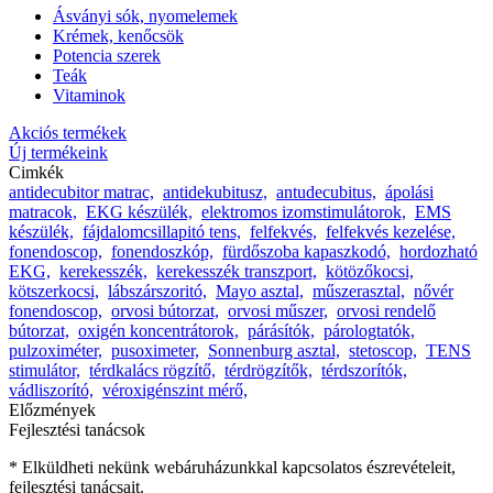
Ásványi sók, nyomelemek
Krémek, kenőcsök
Potencia szerek
Teák
Vitaminok
Akciós termékek
Új termékeink
Cimkék
antidecubitor matrac,
antidekubitusz,
antudecubitus,
ápolási
matracok,
EKG készülék,
elektromos izomstimulátorok,
EMS
készülék,
fájdalomcsillapitó tens,
felfekvés,
felfekvés kezelése,
fonendoscop,
fonendoszkóp,
fürdőszoba kapaszkodó,
hordozható
EKG,
kerekesszék,
kerekesszék transzport,
kötözőkocsi,
kötszerkocsi,
lábszárszoritó,
Mayo asztal,
műszerasztal,
nővér
fonendoscop,
orvosi bútorzat,
orvosi műszer,
orvosi rendelő
bútorzat,
oxigén koncentrátorok,
párásítók,
párologtatók,
pulzoximéter,
pusoximeter,
Sonnenburg asztal,
stetoscop,
TENS
stimulátor,
térdkalács rögzítő,
térdrögzítők,
térdszorítók,
vádliszorító,
véroxigénszint mérő,
Előzmények
Fejlesztési tanácsok
* Elküldheti nekünk webáruházunkkal kapcsolatos észrevételeit,
fejlesztési tanácsait.