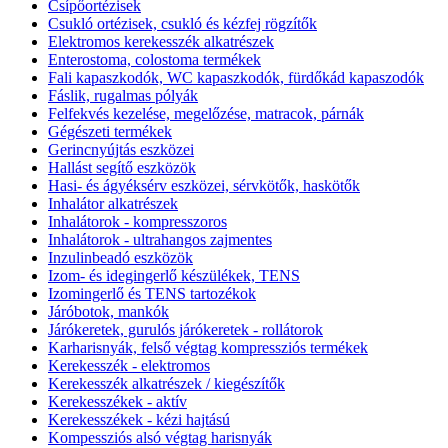
Csípőortézisek
Csukló ortézisek, csukló és kézfej rögzítők
Elektromos kerekesszék alkatrészek
Enterostoma, colostoma termékek
Fali kapaszkodók, WC kapaszkodók, fürdőkád kapaszodók
Fáslik, rugalmas pólyák
Felfekvés kezelése, megelőzése, matracok, párnák
Gégészeti termékek
Gerincnyújtás eszközei
Hallást segítő eszközök
Hasi- és ágyéksérv eszközei, sérvkötők, haskötők
Inhalátor alkatrészek
Inhalátorok - kompresszoros
Inhalátorok - ultrahangos zajmentes
Inzulinbeadó eszközök
Izom- és idegingerlő készülékek, TENS
Izomingerlő és TENS tartozékok
Járóbotok, mankók
Járókeretek, gurulós járókeretek - rollátorok
Karharisnyák, felső végtag kompressziós termékek
Kerekesszék - elektromos
Kerekesszék alkatrészek / kiegészítők
Kerekesszékek - aktív
Kerekesszékek - kézi hajtású
Kompessziós alsó végtag harisnyák