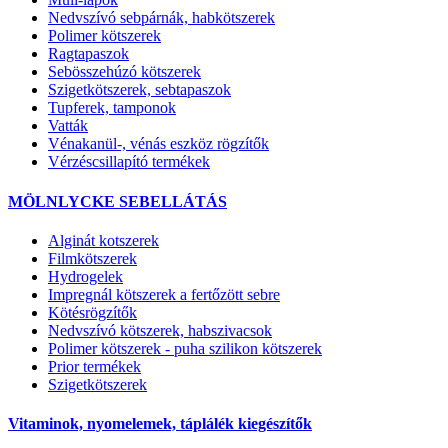
Nedvszívó sebpárnák, habkötszerek
Polimer kötszerek
Ragtapaszok
Sebösszehúzó kötszerek
Szigetkötszerek, sebtapaszok
Tupferek, tamponok
Vatták
Vénakanül-, vénás eszköz rögzítők
Vérzéscsillapító termékek
MÖLNLYCKE SEBELLÁTÁS
Alginát kotszerek
Filmkötszerek
Hydrogelek
Impregnál kötszerek a fertőzött sebre
Kötésrögzítők
Nedvszívó kötszerek, habszivacsok
Polimer kötszerek - puha szilikon kötszerek
Prior termékek
Szigetkötszerek
Vitaminok, nyomelemek, táplálék kiegészítők