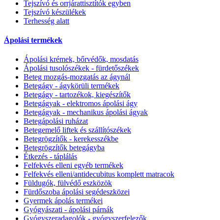
Tejszívó és orrjárattisztítók egyben
Tejszívó készülékek
Terhesség alatt
Ápolási termékek
Ápolási krémek, bőrvédők, mosdatás
Ápolási tusolószékek - fürdetőszékek
Beteg mozgás-mozgatás az ágynál
Betegágy - ágykörüli termékek
Betegágy - tartozékok, kiegészítők
Betegágyak - elektromos ápolási ágy
Betegágyak - mechanikus ápolási ágyak
Betegápolási ruházat
Betegemelő liftek és szállítószékek
Betegrögzítők - kerekesszékbe
Betegrögzítők betegágyba
Étkezés - táplálás
Felfekvés elleni egyéb termékek
Felfekvés elleni/antidecubitus komplett matracok
Füldugók, fülvédő eszközök
Fürdőszoba ápolási segédeszközei
Gyermek ápolás termékei
Gyógyászati - ápolási párnák
Gyógyszeradagolók - gyógyszerfelezők