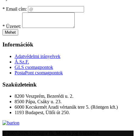
*
Email cím:
*
Üzenet:
Mehet
Információk
Adatvédelmi irányelvek
Á.Sz.F.
GLS csomagpontok
PostaPont csomagpontok
Szaküzleteink
8200 Veszprém, Bezerédi u. 2.
8500 Pápa, Csáky u. 23.
6000 Kecskemét Aradi vértanúk tere 5. (Röntgen kft.)
1193 Budapest, Üllői út 250.
© 2007-2026 Humagor Bt. Minden jog fenntartva.