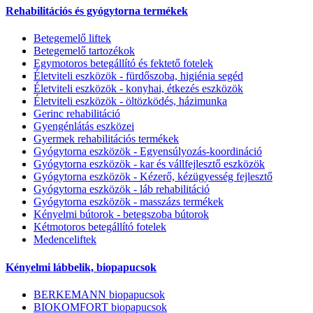
Rehabilitációs és gyógytorna termékek
Betegemelő liftek
Betegemelő tartozékok
Egymotoros betegállító és fektető fotelek
Életviteli eszközök - fürdőszoba, higiénia segéd
Életviteli eszközök - konyhai, étkezés eszközök
Életviteli eszközök - öltözködés, házimunka
Gerinc rehabilitáció
Gyengénlátás eszközei
Gyermek rehabilitációs termékek
Gyógytorna eszközök - Egyensúlyozás-koordináció
Gyógytorna eszközök - kar és vállfejlesztő eszközök
Gyógytorna eszközök - Kézerő, kézügyesség fejlesztő
Gyógytorna eszközök - láb rehabilitáció
Gyógytorna eszközök - masszázs termékek
Kényelmi bútorok - betegszoba bútorok
Kétmotoros betegállító fotelek
Medenceliftek
Kényelmi lábbelik, biopapucsok
BERKEMANN biopapucsok
BIOKOMFORT biopapucsok