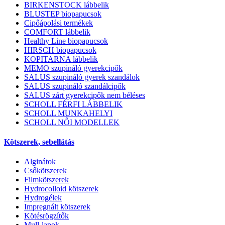
BIRKENSTOCK lábbelik
BLUSTEP biopapucsok
Cipőápolási termékek
COMFORT lábbelik
Healthy Line biopapucsok
HIRSCH biopapucsok
KOPITARNA lábbelik
MEMO szupináló gyerekcipők
SALUS szupináló gyerek szandálok
SALUS szupináló szandálcipők
SALUS zárt gyerekcipők nem béléses
SCHOLL FÉRFI LÁBBELIK
SCHOLL MUNKAHELYI
SCHOLL NŐI MODELLEK
Kötszerek, sebellátás
Alginátok
Csőkötszerek
Filmkötszerek
Hydrocolloid kötszerek
Hydrogélek
Impregnált kötszerek
Kötésrögzítők
Mull-lapok