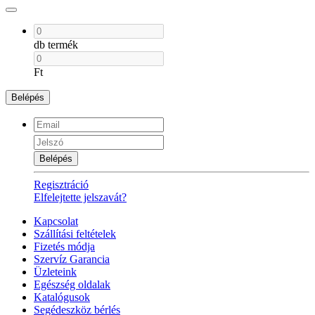
db termék
Ft
Belépés
Belépés
Regisztráció
Elfelejtette jelszavát?
Kapcsolat
Szállítási feltételek
Fizetés módja
Szervíz Garancia
Üzleteink
Egészség oldalak
Katalógusok
Segédeszköz bérlés