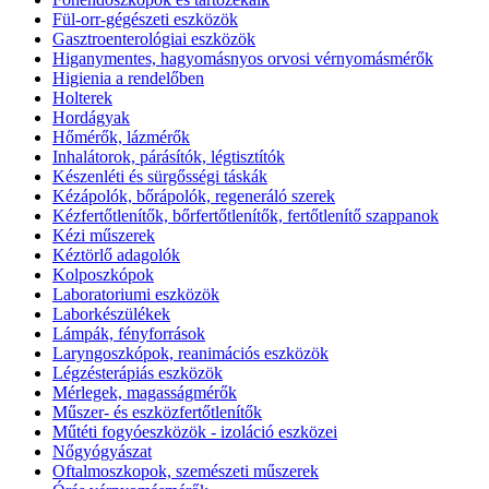
Fül-orr-gégészeti eszközök
Gasztroenterológiai eszközök
Higanymentes, hagyomásnyos orvosi vérnyomásmérők
Higienia a rendelőben
Holterek
Hordágyak
Hőmérők, lázmérők
Inhalátorok, párásítók, légtisztítók
Készenléti és sürgősségi táskák
Kézápolók, bőrápolók, regeneráló szerek
Kézfertőtlenítők, bőrfertőtlenítők, fertőtlenítő szappanok
Kézi műszerek
Kéztörlő adagolók
Kolposzkópok
Laboratoriumi eszközök
Laborkészülékek
Lámpák, fényforrások
Laryngoszkópok, reanimációs eszközök
Légzésterápiás eszközök
Mérlegek, magasságmérők
Műszer- és eszközfertőtlenítők
Műtéti fogyóeszközök - izoláció eszközei
Nőgyógyászat
Oftalmoszkopok, szemészeti műszerek