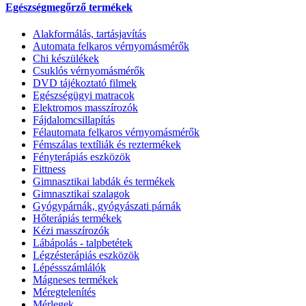
Egészségmegőrző termékek
Alakformálás, tartásjavítás
Automata felkaros vérnyomásmérők
Chi készülékek
Csuklós vérnyomásmérők
DVD tájékoztató filmek
Egészségügyi matracok
Elektromos masszírozók
Fájdalomcsillapítás
Félautomata felkaros vérnyomásmérők
Fémszálas textíliák és reztermékek
Fényterápiás eszközök
Fittness
Gimnasztikai labdák és termékek
Gimnasztikai szalagok
Gyógypárnák, gyógyászati párnák
Hőterápiás termékek
Kézi masszírozók
Lábápolás - talpbetétek
Légzésterápiás eszközök
Lépéssszámlálók
Mágneses termékek
Méregtelenítés
Mérlegek