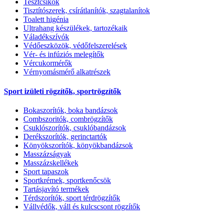
Tesztcsíkok
Tisztítószerek, csírátlanítók, szagtalanítok
Toalett higénia
Ultrahang készülékek, tartozékaik
Váladékszívók
Védőeszközök, védőfelszerelések
Vér- és infúziós melegítők
Vércukormérők
Vérnyomásmérő alkatrészek
Sport izületi rögzítők, sportrögzítők
Bokaszorítók, boka bandázsok
Combszoritók, combrögzítők
Csuklószorítók, csuklóbandázsok
Derékszorítók, gerinctartók
Könyökszorítók, könyökbandázsok
Masszázságyak
Masszázskellékek
Sport tapaszok
Sportkrémek, sportkenőcsök
Tartásjavító termékek
Térdszorítók, sport térdrögzítők
Vállvédők, váll és kulcscsont rögzítők