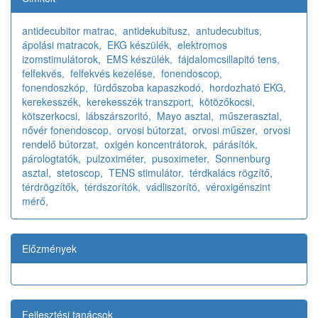
antidecubitor matrac,
antidekubitusz,
antudecubitus,
ápolási matracok,
EKG készülék,
elektromos
izomstimulátorok,
EMS készülék,
fájdalomcsillapitó tens,
felfekvés,
felfekvés kezelése,
fonendoscop,
fonendoszkóp,
fürdőszoba kapaszkodó,
hordozható EKG,
kerekesszék,
kerekesszék transzport,
kötözőkocsi,
kötszerkocsi,
lábszárszoritó,
Mayo asztal,
műszerasztal,
nővér fonendoscop,
orvosi bútorzat,
orvosi műszer,
orvosi
rendelő bútorzat,
oxigén koncentrátorok,
párásítók,
párologtatók,
pulzoximéter,
pusoximeter,
Sonnenburg
asztal,
stetoscop,
TENS stimulátor,
térdkalács rögzítő,
térdrögzítők,
térdszorítók,
vádliszorító,
véroxigénszint
mérő,
Előzmények
Fejlesztési tanácsok