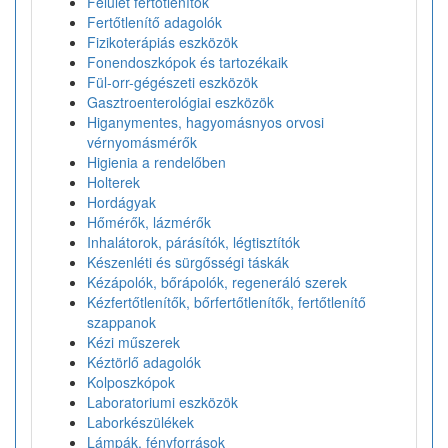
Felület fertőtlenítők
Fertőtlenítő adagolók
Fizikoterápiás eszközök
Fonendoszkópok és tartozékaik
Fül-orr-gégészeti eszközök
Gasztroenterológiai eszközök
Higanymentes, hagyomásnyos orvosi
vérnyomásmérők
Higienia a rendelőben
Holterek
Hordágyak
Hőmérők, lázmérők
Inhalátorok, párásítók, légtisztítók
Készenléti és sürgősségi táskák
Kézápolók, bőrápolók, regeneráló szerek
Kézfertőtlenítők, bőrfertőtlenítők, fertőtlenítő
szappanok
Kézi műszerek
Kéztörlő adagolók
Kolposzkópok
Laboratoriumi eszközök
Laborkészülékek
Lámpák, fényforrások