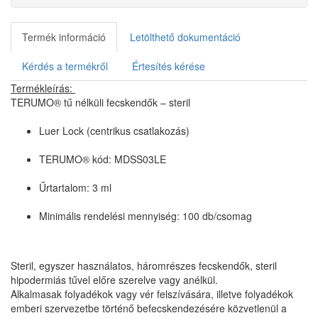
Termék információ
Letölthető dokumentáció
Kérdés a termékről
Értesítés kérése
Termékleírás:
TERUMO® tű nélküli fecskendők – steril
Luer Lock (centrikus csatlakozás)
TERUMO® kód: MDSS03LE
Űrtartalom: 3 ml
Minimális rendelési mennyiség: 100 db/csomag
Steril, egyszer használatos, háromrészes fecskendők, steril
hipodermiás tűvel előre szerelve vagy anélkül.
Alkalmasak folyadékok vagy vér felszívására, illetve folyadékok
emberi szervezetbe történő befecskendezésére közvetlenül a