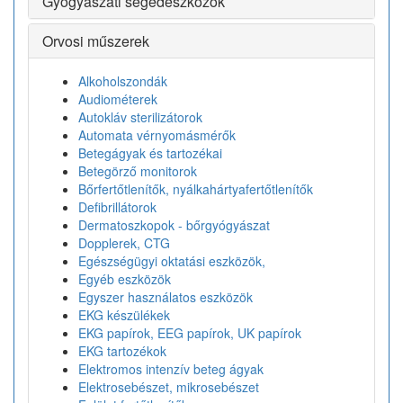
Gyógyászati segédeszközök
Orvosi műszerek
Alkoholszondák
Audiométerek
Autokláv sterilizátorok
Automata vérnyomásmérők
Betegágyak és tartozékai
Betegörző monitorok
Bőrfertőtlenítők, nyálkahártyafertőtlenítők
Defibrillátorok
Dermatoszkopok - bőrgyógyászat
Dopplerek, CTG
Egészségügyi oktatási eszközök,
Egyéb eszközök
Egyszer használatos eszközök
EKG készülékek
EKG papírok, EEG papírok, UK papírok
EKG tartozékok
Elektromos intenzív beteg ágyak
Elektrosebészet, mikrosebészet