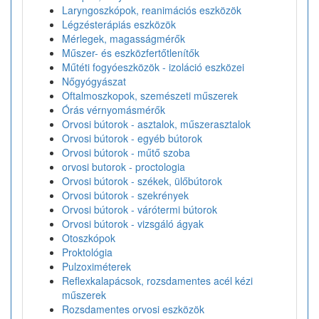
Laryngoszkópok, reanimációs eszközök
Légzésterápiás eszközök
Mérlegek, magasságmérők
Műszer- és eszközfertőtlenítők
Műtéti fogyóeszközök - izoláció eszközei
Nőgyógyászat
Oftalmoszkopok, szemészeti műszerek
Órás vérnyomásmérők
Orvosi bútorok - asztalok, műszerasztalok
Orvosi bútorok - egyéb bútorok
Orvosi bútorok - műtő szoba
orvosi butorok - proctologia
Orvosi bútorok - székek, ülőbútorok
Orvosi bútorok - szekrények
Orvosi bútorok - várótermi bútorok
Orvosi bútorok - vizsgáló ágyak
Otoszkópok
Proktológia
Pulzoximéterek
Reflexkalapácsok, rozsdamentes acél kézi
műszerek
Rozsdamentes orvosi eszközök