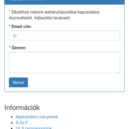
* Elküldheti nekünk webáruházunkkal kapcsolatos
észrevételeit, fejlesztési tanácsait.
*
Email cím:
*
Üzenet:
Mehet
Információk
Adatvédelmi irányelvek
Á.Sz.F.
GLS csomagpontok