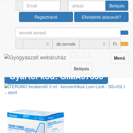
Orvosi műszerek
Egyszer használatos eszközök
Belépés
Regisztráció
Elfelejtette jelszavát?
TERUMO fecskendő 3 ml
- koncentrikus Luer-Lock -
db termék
Ft
SS+03L1 – steril
Toggle
Menü
Cikkszám: U00036824
navigation
Belépés
Gyártói kód: GIMA37630