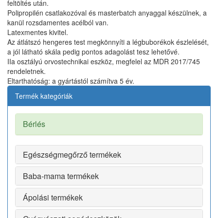
feltöltés után.
Polipropilén csatlakozóval és masterbatch anyaggal készülnek, a
kanül rozsdamentes acélból van.
Latexmentes kivitel.
Az átlátszó hengeres test megkönnyíti a légbuborékok észlelését,
a jól látható skála pedig pontos adagolást tesz lehetővé.
IIa osztályú orvostechnikai eszköz, megfelel az MDR 2017/745
rendeletnek.
Eltarthatóság: a gyártástól számítva 5 év.
Termék kategóriák
Bérlés
Egészségmegőrző termékek
Baba-mama termékek
Ápolási termékek