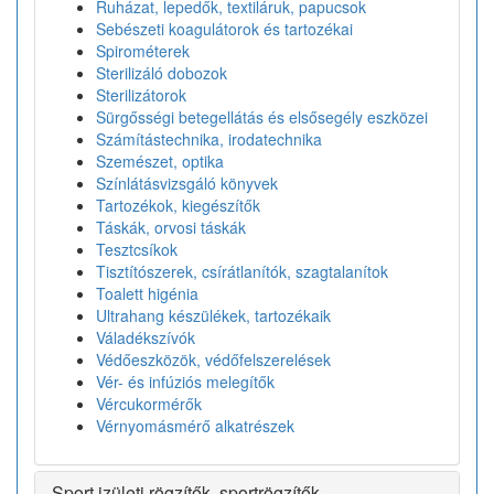
Ruházat, lepedők, textiláruk, papucsok
Sebészeti koagulátorok és tartozékai
Spirométerek
Sterilizáló dobozok
Sterilizátorok
Sürgősségi betegellátás és elsősegély eszközei
Számítástechnika, irodatechnika
Szemészet, optika
Színlátásvizsgáló könyvek
Tartozékok, kiegészítők
Táskák, orvosi táskák
Tesztcsíkok
Tisztítószerek, csírátlanítók, szagtalanítok
Toalett higénia
Ultrahang készülékek, tartozékaik
Váladékszívók
Védőeszközök, védőfelszerelések
Vér- és infúziós melegítők
Vércukormérők
Vérnyomásmérő alkatrészek
Sport izületi rögzítők, sportrögzítők