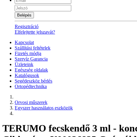
Belépés
Regisztráció
Elfelejtette jelszavát?
Kapcsolat
Szállítási feltételek
Fizetés módja
Szervíz Garancia
Üzleteink
Egészség oldalak
Katalógusok
Segédeszköz bérlés
Ortopédtechnika
Orvosi műszerek
Egyszer használatos eszközök
TERUMO fecskendő 3 ml - koncen