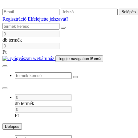
Belépés
Regisztráció
Elfelejtette jelszavát?
db termék
Ft
Toggle navigation
Menü
db termék
Ft
Belépés