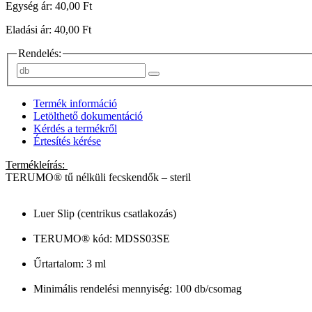
Egység ár: 40,00 Ft
Eladási ár: 40,00 Ft
Rendelés:
Termék információ
Letölthető dokumentáció
Kérdés a termékről
Értesítés kérése
Termékleírás:
TERUMO® tű nélküli fecskendők – steril
Luer Slip (centrikus csatlakozás)
TERUMO® kód: MDSS03SE
Űrtartalom: 3 ml
Minimális rendelési mennyiség: 100 db/csomag