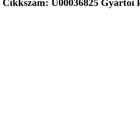
Cikkszám: U00036825
Gyártói