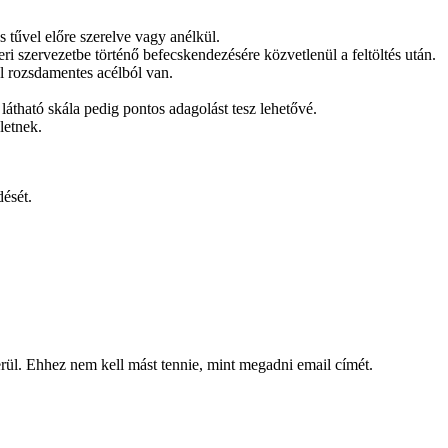
s tűvel előre szerelve vagy anélkül.
i szervezetbe történő befecskendezésére közvetlenül a feltöltés után.
l rozsdamentes acélból van.
 látható skála pedig pontos adagolást tesz lehetővé.
letnek.
dését.
kerül. Ehhez nem kell mást tennie, mint megadni email címét.