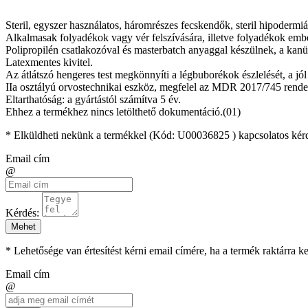
Steril, egyszer használatos, háromrészes fecskendők, steril hipodermiá
Alkalmasak folyadékok vagy vér felszívására, illetve folyadékok ember
Polipropilén csatlakozóval és masterbatch anyaggal készülnek, a kanü
Latexmentes kivitel.
Az átlátszó hengeres test megkönnyíti a légbuborékok észlelését, a jól
IIa osztályú orvostechnikai eszköz, megfelel az MDR 2017/745 rende
Eltarthatóság: a gyártástól számítva 5 év.
Ehhez a termékhez nincs letölthető dokumentáció.(01)
* Elküldheti nekünk a termékkel (Kód:
U00036825
) kapcsolatos kér
Email cím
@
Kérdés:
Mehet
* Lehetősége van értesítést kérni email címére, ha a termék raktárra 
Email cím
@