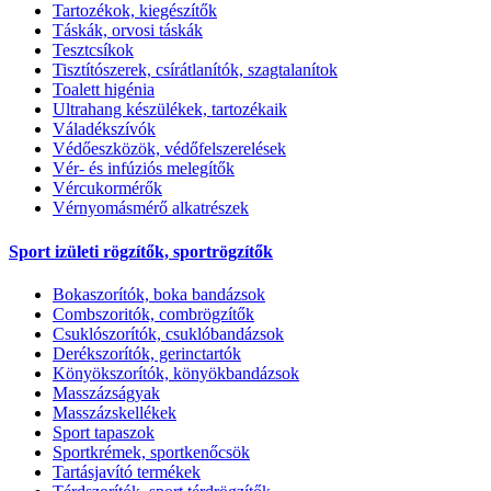
Tartozékok, kiegészítők
Táskák, orvosi táskák
Tesztcsíkok
Tisztítószerek, csírátlanítók, szagtalanítok
Toalett higénia
Ultrahang készülékek, tartozékaik
Váladékszívók
Védőeszközök, védőfelszerelések
Vér- és infúziós melegítők
Vércukormérők
Vérnyomásmérő alkatrészek
Sport izületi rögzítők, sportrögzítők
Bokaszorítók, boka bandázsok
Combszoritók, combrögzítők
Csuklószorítók, csuklóbandázsok
Derékszorítók, gerinctartók
Könyökszorítók, könyökbandázsok
Masszázságyak
Masszázskellékek
Sport tapaszok
Sportkrémek, sportkenőcsök
Tartásjavító termékek