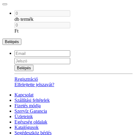
db termék
Ft
Belépés
Belépés
Regisztráció
Elfelejtette jelszavát?
Kapcsolat
Szállítási feltételek
Fizetés módja
Szervíz Garancia
Üzleteink
Egészség oldalak
Katalógusok
Segédeszköz bérlés