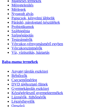
Mágneses termékek
Méregtelenítés
Mérlegek
Nyugodt alvás
Papucsok, kényelmi lábbelik
Párásító, párologtató készülékek
Probiotikumok
Szájhigiénia
Szépségápolás
Testzsírmérők
Vércukor-vérnyomásmérő egyben
Vércukorszintmérők
Víz, víztisztítás, háztartás
Baba-mama termékek
Anyatej tárolás eszközei
Bébiőrzők
Csecsemőmérleg
DVD tájékoztató filmek
Gyermekápolás eszközei
Kézségfejlesztő gyermektermékek
Lázmérők, fülhőmérők
Légzésfigyelők
Orrszívó