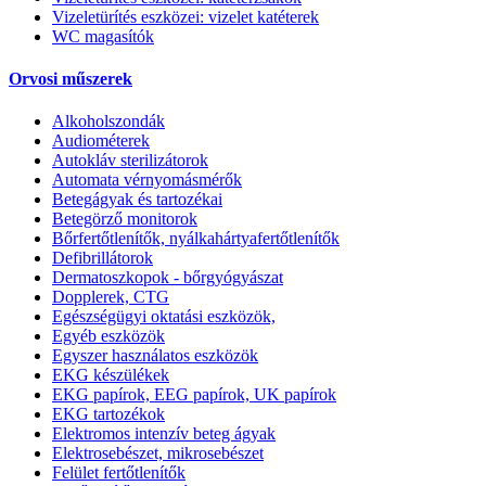
Vizeletürítés eszközei: vizelet katéterek
WC magasítók
Orvosi műszerek
Alkoholszondák
Audiométerek
Autokláv sterilizátorok
Automata vérnyomásmérők
Betegágyak és tartozékai
Betegörző monitorok
Bőrfertőtlenítők, nyálkahártyafertőtlenítők
Defibrillátorok
Dermatoszkopok - bőrgyógyászat
Dopplerek, CTG
Egészségügyi oktatási eszközök,
Egyéb eszközök
Egyszer használatos eszközök
EKG készülékek
EKG papírok, EEG papírok, UK papírok
EKG tartozékok
Elektromos intenzív beteg ágyak
Elektrosebészet, mikrosebészet
Felület fertőtlenítők