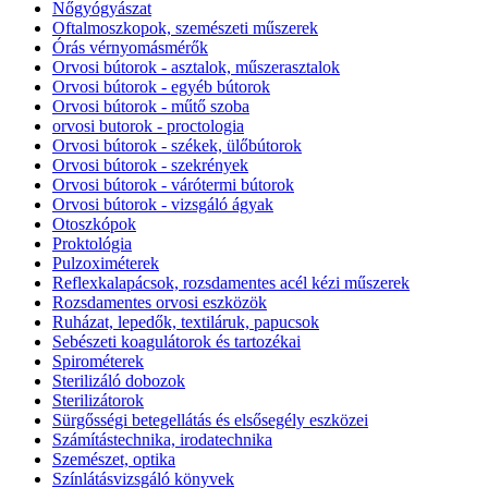
Nőgyógyászat
Oftalmoszkopok, szemészeti műszerek
Órás vérnyomásmérők
Orvosi bútorok - asztalok, műszerasztalok
Orvosi bútorok - egyéb bútorok
Orvosi bútorok - műtő szoba
orvosi butorok - proctologia
Orvosi bútorok - székek, ülőbútorok
Orvosi bútorok - szekrények
Orvosi bútorok - várótermi bútorok
Orvosi bútorok - vizsgáló ágyak
Otoszkópok
Proktológia
Pulzoximéterek
Reflexkalapácsok, rozsdamentes acél kézi műszerek
Rozsdamentes orvosi eszközök
Ruházat, lepedők, textiláruk, papucsok
Sebészeti koagulátorok és tartozékai
Spirométerek
Sterilizáló dobozok
Sterilizátorok
Sürgősségi betegellátás és elsősegély eszközei
Számítástechnika, irodatechnika
Szemészet, optika
Színlátásvizsgáló könyvek