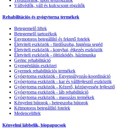
Térdszorítók, sport térdrögzítők
Vállvédők, váll és kulcscsont rögzítők
Rehabilitációs és gyógytorna termékek
Betegemelő liftek
Betegemelő tartozékok
Egymotoros betegállító és fektető fotelek
Életviteli eszközök - fürdőszoba, higiénia segéd
Életviteli eszközök - konyhai, étkezés eszközök
Életviteli eszközök - öltözködés, házimunka
Gerinc rehabilitáció
Gyengénlátás eszközei
Gyermek rehabilitációs termékek
Gyógytorna eszközök - Egyensúlyozás-koordináció
Gyógytorna eszközök - kar és vállfejlesztő eszközök
Gyógytorna eszközök - Kézerő, kézügyesség fejlesztő
Gyógytorna eszközök - láb rehabilitáció
Gyógytorna eszközök - masszázs termékek
Kényelmi bútorok - betegszoba bútorok
Kétmotoros betegállító fotelek
Medenceliftek
Kényelmi lábbelik, biopapucsok