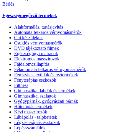
Bérlés
Egészségmegőrző termékek
Alakformálás, tartásjavítás
Automata felkaros vérnyomásmérők
Chi készülékek
Csuklós vérnyomásmérők
DVD tájékoztató filmek
Egészségügyi matracok
Elektromos masszírozók
Fájdalomcsillapítás
Félautomata felkaros vérnyomásmérők
Fémszálas textíliák és reztermékek
Fényterápiás eszközök
Fittness
Gimnasztikai labdák és termékek
Gimnasztikai szalagok
Gyógypárnák, gyógyászati párnák
Hőterápiás termékek
Kézi masszírozók
Lábápolás - talpbetétek
Légzésterápiás eszközök
Lépéssszámlálók