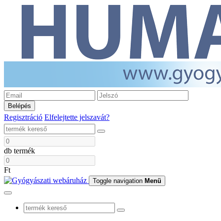
Belépés
Regisztráció
Elfelejtette jelszavát?
db termék
Ft
Toggle navigation
Menü