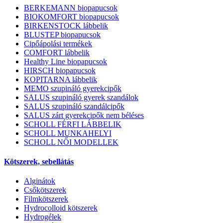
BERKEMANN biopapucsok
BIOKOMFORT biopapucsok
BIRKENSTOCK lábbelik
BLUSTEP biopapucsok
Cipőápolási termékek
COMFORT lábbelik
Healthy Line biopapucsok
HIRSCH biopapucsok
KOPITARNA lábbelik
MEMO szupináló gyerekcipők
SALUS szupináló gyerek szandálok
SALUS szupináló szandálcipők
SALUS zárt gyerekcipők nem béléses
SCHOLL FÉRFI LÁBBELIK
SCHOLL MUNKAHELYI
SCHOLL NŐI MODELLEK
Kötszerek, sebellátás
Alginátok
Csőkötszerek
Filmkötszerek
Hydrocolloid kötszerek
Hydrogélek