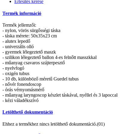
Értesítés kérése
Termék információ
Termék jellemzői:
- nylon, vörös sürgősségi táska
- táska mérete: 50x35x23 cm
- alutex lepedő
- univerzális olló
- gyermek lélegeztető maszk
- szilikon lélegeztető ballon 4-es felnőtt masszkkal
- műanyag csavaros szájterpesztő
- nyelvfogó
- oxigén tubus
- 10 db, különböző méretű Guedel tubus
- nővér fonendoscop
- órás vérnyomásmérő
- műanyag laryngoscop készlet táskával, nyéllel és 3 lapoccal
- kézi váladékszívó
Letölthető dokumentáció
Ehhez a termékhez nincs letölthető dokumentáció.(01)