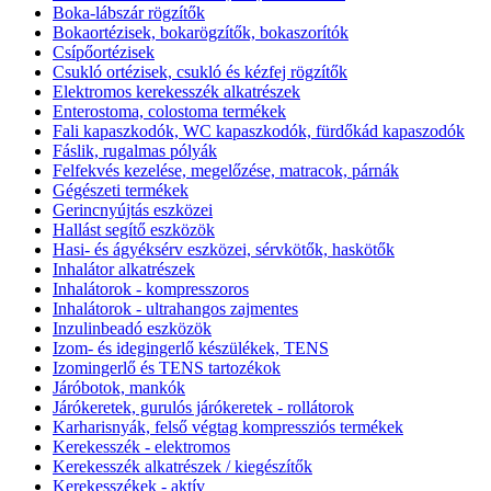
Boka-lábszár rögzítők
Bokaortézisek, bokarögzítők, bokaszorítók
Csípőortézisek
Csukló ortézisek, csukló és kézfej rögzítők
Elektromos kerekesszék alkatrészek
Enterostoma, colostoma termékek
Fali kapaszkodók, WC kapaszkodók, fürdőkád kapaszodók
Fáslik, rugalmas pólyák
Felfekvés kezelése, megelőzése, matracok, párnák
Gégészeti termékek
Gerincnyújtás eszközei
Hallást segítő eszközök
Hasi- és ágyéksérv eszközei, sérvkötők, haskötők
Inhalátor alkatrészek
Inhalátorok - kompresszoros
Inhalátorok - ultrahangos zajmentes
Inzulinbeadó eszközök
Izom- és idegingerlő készülékek, TENS
Izomingerlő és TENS tartozékok
Járóbotok, mankók
Járókeretek, gurulós járókeretek - rollátorok
Karharisnyák, felső végtag kompressziós termékek
Kerekesszék - elektromos
Kerekesszék alkatrészek / kiegészítők
Kerekesszékek - aktív