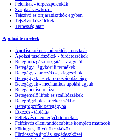
Pelenkák - terpeszpelenkák
Szoptatás eszközei
Tejszívó és orrjárattisztítók egyben
Tejszívó készülékek
Terhesség alatt
Ápolási termékek
Ápolási krémek, bőrvédők, mosdatás
Ápolási tusolószékek - fürdetőszékek
Beteg mozgás-mozgatás az ágynál
Betegágy - ágykörüli termékek
Betegágy - tartozékok, kiegészítők
Betegágyak - elektromos ápolási ágy
Betegágyak - mechanikus ápolási ágyak
Betegápolási ruházat
Betegemelő liftek és szállítószékek
Betegrögzítők - kerekesszékbe
Betegrögzítők betegágyba
Étkezés - táplálás
Felfekvés elleni egyéb termékek
Felfekvés elleni/antidecubitus komplett matracok
Füldugók, fülvédő eszközök
Fürdőszoba ápolási segédeszközei