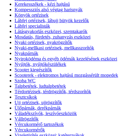
Kerekesszékek - kézi hajtású
Kompessziós alsó végtag harisnyák
Könyök ortézisek
Lábfej ortézisek, lábujj bütyök kezelők
Lábfej specialisták
Látásgyakorlás eszközei, szemtakarók
Mosdatás, fürdetés, zuhanyzás eszközei
Nyaki ortézisek, nyakrögzítők
Nyaki-mellkasi ortézisek, mellkasszorítók
Nyakpárnák
Nyiroködéma és egyéb ödémák kezelésének eszközei
Nyújtók, nyújtókészülékek
Scooter kiegészítők
Scooterek - elektromos hajtású mozgássérült mopedek
Szoba WC
Talpbetétek, ludtalpbetétek
Térdortézisek, térdrögzítők, térdszorítók
Tesztcsíkok
Ujj ortézisek, ujjrögzítők
Ülőpárnák, derékpárnák
Váladékszívók, leszívóeszközök
Vállrögzítők
Vércukormérő tartozékok
Vércukormérők
Vizeletürítés eszközei: katéterzsákok