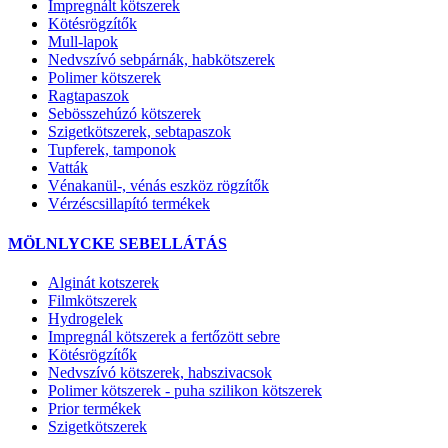
Impregnált kötszerek
Kötésrögzítők
Mull-lapok
Nedvszívó sebpárnák, habkötszerek
Polimer kötszerek
Ragtapaszok
Sebösszehúzó kötszerek
Szigetkötszerek, sebtapaszok
Tupferek, tamponok
Vatták
Vénakanül-, vénás eszköz rögzítők
Vérzéscsillapító termékek
MÖLNLYCKE SEBELLÁTÁS
Alginát kotszerek
Filmkötszerek
Hydrogelek
Impregnál kötszerek a fertőzött sebre
Kötésrögzítők
Nedvszívó kötszerek, habszivacsok
Polimer kötszerek - puha szilikon kötszerek
Prior termékek
Szigetkötszerek