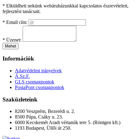
* Elküldheti nekünk webáruházunkkal kapcsolatos észrevételeit,
fejlesztési tanácsait.
*
Email cím:
*
Üzenet:
Mehet
Információk
Adatvédelmi irányelvek
Á.Sz.F.
GLS csomagpontok
PostaPont csomagpontok
Szaküzleteink
8200 Veszprém, Bezerédi u. 2.
8500 Pápa, Csáky u. 23.
6000 Kecskemét Aradi vértanúk tere 5. (Röntgen kft.)
1193 Budapest, Üllői út 250.