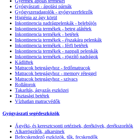
Gyermek ápolás termékei
Gyógyászati - ápolási párnák
Gyógyszeradagolók - gyógyszerfelezők
Higiénia az ágy körül
Inkontinencia nadrágpelenkák - belebújós
Inkontinencia termékek - beteg alátétek
Inkontinencia termékek - betétek
Inkontinencia termékek - éjszakára pelenkák
Inkontinencia termékek - férfi betétek
Inkontinencia termékek - nappali pelenkák
Inkontinencia termékek - rögzítő nadrágok
Kádliftek
Matracok betegágyhoz - fedőmatracok
Matracok betegágyhoz - memory réteggel
Matracok betegágyhoz - szivacs
Rollátorok
Takarítás, ágyazás eszközei
Tisztasági betétek
Vízhatlan matracvédők
Gyógyászati segédeszközök
Ágyéki- és keresztcsonti ortézisek, derékövek, derékszorítók
Alkarrögzítők, alkarsinek
Befecskendező eszközök, tűk, fecskendők