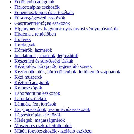
Fertőtlenítő adagolók
Fizikoterápiás eszközök
Fonendoszkópok és tartozékaik
Fül-orr-gégészeti eszközök
Gasztroenterológiai eszközök
Higanymentes, hagyomásnyos orvosi vérnyomásmérők
Higienia a rendelőben
Holterek
Hordágyak
Hőmérők, lázmérők
Inhalátorok, párásítók, légtisztítók
Készenléti és sürgősségi táskák
Kézápolók, bőrápolók, regeneráló szerek
Kézfertőtlenítők, bőrfertőtlenítők, fertőtlenítő szappanok
Kézi műszerek
Kéztörlő adagolók
Kolposzkópok
Laboratoriumi eszközök
Laborkészülékek
Lámpák, fényforrások
Laryngoszkópok, reanimációs eszközök
Légzésterápiás eszközök
Mérlegek, magasságmérők
Műszer- és eszközfertőtlenítők
Műtéti fogyóeszközök - izoláció eszközei