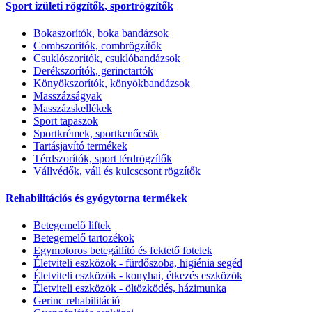
Sport izületi rögzítők, sportrögzítők
Bokaszorítók, boka bandázsok
Combszoritók, combrögzítők
Csuklószorítók, csuklóbandázsok
Derékszorítók, gerinctartók
Könyökszorítók, könyökbandázsok
Masszázságyak
Masszázskellékek
Sport tapaszok
Sportkrémek, sportkenőcsök
Tartásjavító termékek
Térdszorítók, sport térdrögzítők
Vállvédők, váll és kulcscsont rögzítők
Rehabilitációs és gyógytorna termékek
Betegemelő liftek
Betegemelő tartozékok
Egymotoros betegállító és fektető fotelek
Életviteli eszközök - fürdőszoba, higiénia segéd
Életviteli eszközök - konyhai, étkezés eszközök
Életviteli eszközök - öltözködés, házimunka
Gerinc rehabilitáció