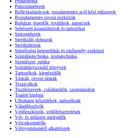
Proktológia
Pulzoximéterek
Reflexkalapácsok, rozsdamentes acél kézi műszerek
Rozsdamentes orvosi eszközök
Ruházat, lepedők, textiláruk, papucsok
Sebészeti koagulátorok és tartozékai
Spirométerek
Sterilizáló dobozok
Sterilizátorok
Sürgősségi betegellátás és elsősegély eszközei
Számítástechnika, irodatechnika
Szemészet, optika
Színlátásvizsgáló könyvek
Tartozékok, kiegészítők
Táskák, orvosi táskák
Tesztcsíkok
Tisztítószerek, csírátlanítók, szagtalanítok
Toalett higénia
Ultrahang készülékek, tartozékaik
Váladékszívók
Védőeszközök, védőfelszerelések
Vér- és infúziós melegítők
Vércukormérők
Vérnyomásmérő alkatrészek