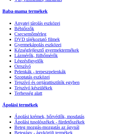
Baba-mama termékek
Anyatej tárolás eszközei
Bébiőrzők
Csecsemőmérleg
DVD tájékoztató filmek
Gyermekápolás eszközei
Kézségfejlesztő gyermektermékek
Lázmérők, fülhőmérők
Légzésfigyelők
Orrszívó
Pelenkák - terpeszpelenkák
Szoptatás eszközei
Tejszívó és orrjárattisztítók egyben
Tejszívó készülékek
Terhesség alatt
Ápolási termékek
Ápolási krémek, bőrvédők, mosdatás
Ápolási tusolószékek - fürdetőszékek
Beteg mozgás-mozgatás az ágynál
Betegágy - ágykörüli termékek