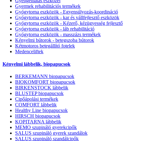
Gyengénlátás eszközei
Gyermek rehabilitációs termékek
Gyógytorna eszközök - Egyensúlyozás-koordináció
Gyógytorna eszközök - kar és vállfejlesztő eszközök
Gyógytorna eszközök - Kézerő, kézügyesség fejlesztő
Gyógytorna eszközök - láb rehabilitáció
Gyógytorna eszközök - masszázs termékek
Kényelmi bútorok - betegszoba bútorok
Kétmotoros betegállító fotelek
Medenceliftek
Kényelmi lábbelik, biopapucsok
BERKEMANN biopapucsok
BIOKOMFORT biopapucsok
BIRKENSTOCK lábbelik
BLUSTEP biopapucsok
Cipőápolási termékek
COMFORT lábbelik
Healthy Line biopapucsok
HIRSCH biopapucsok
KOPITARNA lábbelik
MEMO szupináló gyerekcipők
SALUS szupináló gyerek szandálok
SALUS szupináló szandálcipők