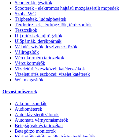
Scooter kiegészítők
Scooterek - elektromos hajtású mozgássérült mopedek
Szoba WC
Talpbetétek, ludtalpbetétek
Térdortézisek, térdrögzítők, térdszorítók
Tesztcsíkok
Ujj ortézisek, ujjrögzítők
Ülőpárnák, derékpárnák
Váladékszívók, leszívóeszközök
Vállrögzítők
Vércukormérő tartozékok
Vércukormérők
Vizeletürítés eszközei: katéterzsákok
Vizeletürítés eszközei: vizelet katéterek
WC magasítók
Orvosi műszerek
Alkoholszondák
Audiométerek
Autokláv sterilizátorok
Automata vérnyomásmérők
Betegágyak és tartozékai
Betegörző monitorok
Bőrfertőtlenítők, nyálkahártyafertőtlenítők