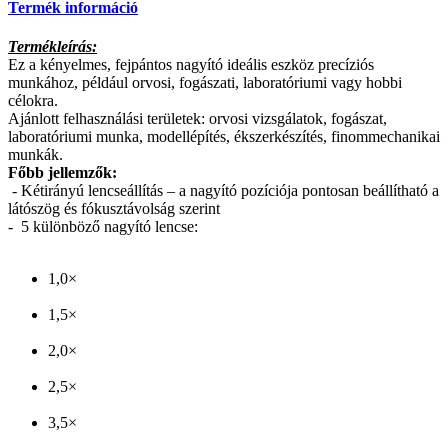
Termék információ
Termékleírás:
Ez a kényelmes, fejpántos nagyító ideális eszköz precíziós
munkához, például orvosi, fogászati, laboratóriumi vagy hobbi
célokra.
Ajánlott felhasználási területek: orvosi vizsgálatok, fogászat,
laboratóriumi munka, modellépítés, ékszerkészítés, finommechanikai
munkák.
Főbb jellemzők:
- Kétirányú lencseállítás – a nagyító pozíciója pontosan beállítható a
látószög és fókusztávolság szerint
- 5 különböző nagyító lencse:
1,0×
1,5×
2,0×
2,5×
3,5×