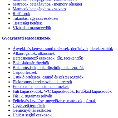
Matracok betegágyhoz - memory réteggel
Matracok betegágyhoz - szivacs
Rollátorok
Takarítás, ágyazás eszközei
Tisztasági betétek
Vízhatlan matracvédők
Gyógyászati segédeszközök
Ágyéki- és keresztcsonti ortézisek, derékövek, derékszorítók
Alkarrögzítők, alkarsinek
Befecskendező eszközök, tűk, fecskendők
Boka-lábszár rögzítők
Bokaortézisek, bokarögzítők, bokaszorítók
Csípőortézisek
Csukló ortézisek, csukló és kézfej rögzítők
Elektromos kerekesszék alkatrészek
Enterostoma, colostoma termékek
Fali kapaszkodók, WC kapaszkodók, fürdőkád kapaszodók
Fáslik, rugalmas pólyák
Felfekvés kezelése, megelőzése, matracok, párnák
Gégészeti termékek
Gerincnyújtás eszközei
Hallást segítő eszközök