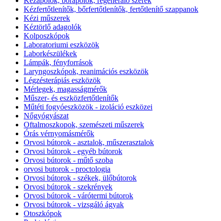
Kézápolók, bőrápolók, regeneráló szerek
Kézfertőtlenítők, bőrfertőtlenítők, fertőtlenítő szappanok
Kézi műszerek
Kéztörlő adagolók
Kolposzkópok
Laboratoriumi eszközök
Laborkészülékek
Lámpák, fényforrások
Laryngoszkópok, reanimációs eszközök
Légzésterápiás eszközök
Mérlegek, magasságmérők
Műszer- és eszközfertőtlenítők
Műtéti fogyóeszközök - izoláció eszközei
Nőgyógyászat
Oftalmoszkopok, szemészeti műszerek
Órás vérnyomásmérők
Orvosi bútorok - asztalok, műszerasztalok
Orvosi bútorok - egyéb bútorok
Orvosi bútorok - műtő szoba
orvosi butorok - proctologia
Orvosi bútorok - székek, ülőbútorok
Orvosi bútorok - szekrények
Orvosi bútorok - várótermi bútorok
Orvosi bútorok - vizsgáló ágyak
Otoszkópok