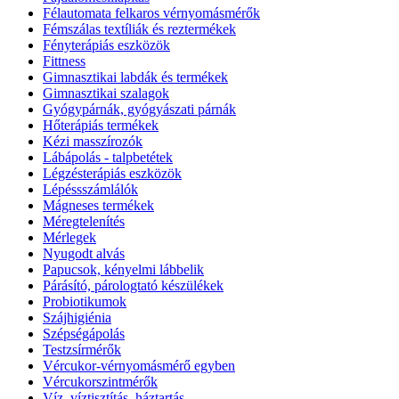
Félautomata felkaros vérnyomásmérők
Fémszálas textíliák és reztermékek
Fényterápiás eszközök
Fittness
Gimnasztikai labdák és termékek
Gimnasztikai szalagok
Gyógypárnák, gyógyászati párnák
Hőterápiás termékek
Kézi masszírozók
Lábápolás - talpbetétek
Légzésterápiás eszközök
Lépéssszámlálók
Mágneses termékek
Méregtelenítés
Mérlegek
Nyugodt alvás
Papucsok, kényelmi lábbelik
Párásító, párologtató készülékek
Probiotikumok
Szájhigiénia
Szépségápolás
Testzsírmérők
Vércukor-vérnyomásmérő egyben
Vércukorszintmérők
Víz, víztisztítás, háztartás