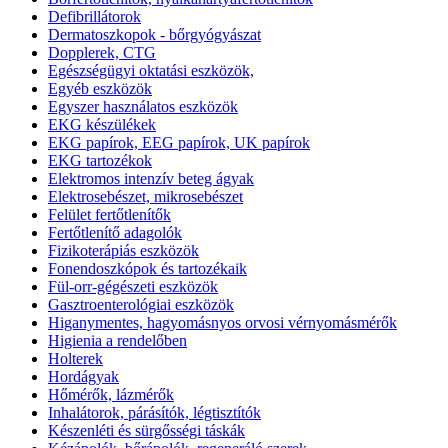
Defibrillátorok
Dermatoszkopok - bőrgyógyászat
Dopplerek, CTG
Egészségügyi oktatási eszközök,
Egyéb eszközök
Egyszer használatos eszközök
EKG készülékek
EKG papírok, EEG papírok, UK papírok
EKG tartozékok
Elektromos intenzív beteg ágyak
Elektrosebészet, mikrosebészet
Felület fertőtlenítők
Fertőtlenítő adagolók
Fizikoterápiás eszközök
Fonendoszkópok és tartozékaik
Fül-orr-gégészeti eszközök
Gasztroenterológiai eszközök
Higanymentes, hagyomásnyos orvosi vérnyomásmérők
Higienia a rendelőben
Holterek
Hordágyak
Hőmérők, lázmérők
Inhalátorok, párásítók, légtisztítók
Készenléti és sürgősségi táskák