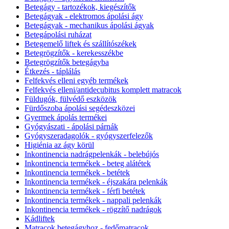
Betegágy - tartozékok, kiegészítők
Betegágyak - elektromos ápolási ágy
Betegágyak - mechanikus ápolási ágyak
Betegápolási ruházat
Betegemelő liftek és szállítószékek
Betegrögzítők - kerekesszékbe
Betegrögzítők betegágyba
Étkezés - táplálás
Felfekvés elleni egyéb termékek
Felfekvés elleni/antidecubitus komplett matracok
Füldugók, fülvédő eszközök
Fürdőszoba ápolási segédeszközei
Gyermek ápolás termékei
Gyógyászati - ápolási párnák
Gyógyszeradagolók - gyógyszerfelezők
Higiénia az ágy körül
Inkontinencia nadrágpelenkák - belebújós
Inkontinencia termékek - beteg alátétek
Inkontinencia termékek - betétek
Inkontinencia termékek - éjszakára pelenkák
Inkontinencia termékek - férfi betétek
Inkontinencia termékek - nappali pelenkák
Inkontinencia termékek - rögzítő nadrágok
Kádliftek
Matracok betegágyhoz - fedőmatracok