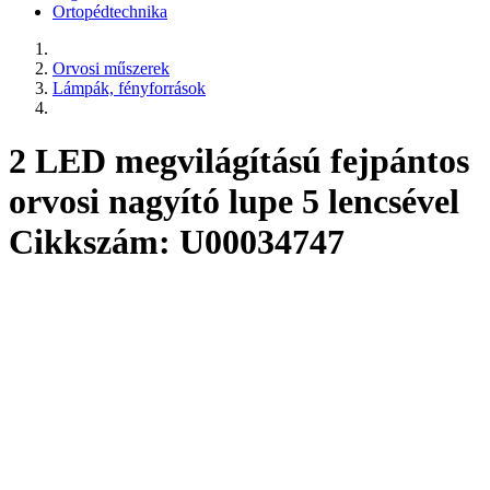
Ortopédtechnika
Orvosi műszerek
Lámpák, fényforrások
2 LED megvilágítású fejpántos
orvosi nagyító lupe 5 lencsével
Cikkszám: U00034747