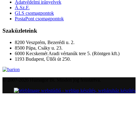
Adatvédelmi irányelvek
Á.Sz.F.
GLS csomagpontok
PostaPont csomagpontok
Szaküzleteink
8200 Veszprém, Bezerédi u. 2.
8500 Pápa, Csáky u. 23.
6000 Kecskemét Aradi vértanúk tere 5. (Röntgen kft.)
1193 Budapest, Üllői út 250.
© 2007-2026 Humagor Bt. Minden jog fenntartva.