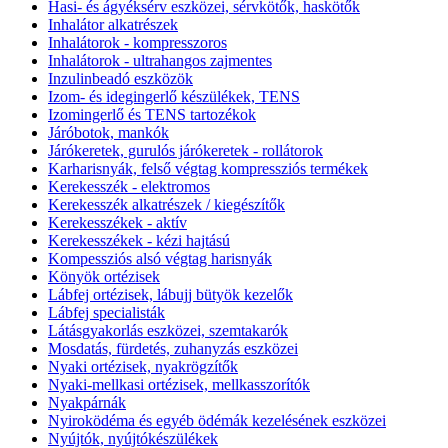
Hasi- és ágyéksérv eszközei, sérvkötők, haskötők
Inhalátor alkatrészek
Inhalátorok - kompresszoros
Inhalátorok - ultrahangos zajmentes
Inzulinbeadó eszközök
Izom- és idegingerlő készülékek, TENS
Izomingerlő és TENS tartozékok
Járóbotok, mankók
Járókeretek, gurulós járókeretek - rollátorok
Karharisnyák, felső végtag kompressziós termékek
Kerekesszék - elektromos
Kerekesszék alkatrészek / kiegészítők
Kerekesszékek - aktív
Kerekesszékek - kézi hajtású
Kompessziós alsó végtag harisnyák
Könyök ortézisek
Lábfej ortézisek, lábujj bütyök kezelők
Lábfej specialisták
Látásgyakorlás eszközei, szemtakarók
Mosdatás, fürdetés, zuhanyzás eszközei
Nyaki ortézisek, nyakrögzítők
Nyaki-mellkasi ortézisek, mellkasszorítók
Nyakpárnák
Nyiroködéma és egyéb ödémák kezelésének eszközei
Nyújtók, nyújtókészülékek