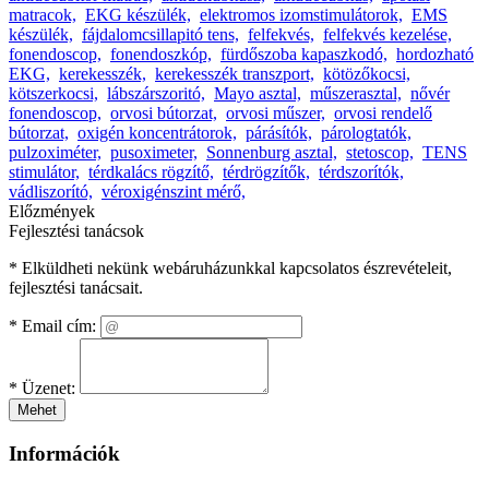
matracok,
EKG készülék,
elektromos izomstimulátorok,
EMS
készülék,
fájdalomcsillapitó tens,
felfekvés,
felfekvés kezelése,
fonendoscop,
fonendoszkóp,
fürdőszoba kapaszkodó,
hordozható
EKG,
kerekesszék,
kerekesszék transzport,
kötözőkocsi,
kötszerkocsi,
lábszárszoritó,
Mayo asztal,
műszerasztal,
nővér
fonendoscop,
orvosi bútorzat,
orvosi műszer,
orvosi rendelő
bútorzat,
oxigén koncentrátorok,
párásítók,
párologtatók,
pulzoximéter,
pusoximeter,
Sonnenburg asztal,
stetoscop,
TENS
stimulátor,
térdkalács rögzítő,
térdrögzítők,
térdszorítók,
vádliszorító,
véroxigénszint mérő,
Előzmények
Fejlesztési tanácsok
* Elküldheti nekünk webáruházunkkal kapcsolatos észrevételeit,
fejlesztési tanácsait.
*
Email cím:
*
Üzenet:
Mehet
Információk