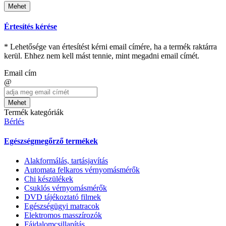
Mehet
Értesítés kérése
* Lehetősége van értesítést kérni email címére, ha a termék raktárra
kerül. Ehhez nem kell mást tennie, mint megadni email címét.
Email cím
@
Mehet
Termék kategóriák
Bérlés
Egészségmegőrző termékek
Alakformálás, tartásjavítás
Automata felkaros vérnyomásmérők
Chi készülékek
Csuklós vérnyomásmérők
DVD tájékoztató filmek
Egészségügyi matracok
Elektromos masszírozók
Fájdalomcsillapítás