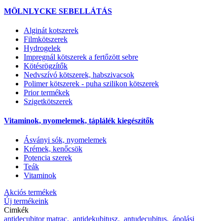
MÖLNLYCKE SEBELLÁTÁS
Alginát kotszerek
Filmkötszerek
Hydrogelek
Impregnál kötszerek a fertőzött sebre
Kötésrögzítők
Nedvszívó kötszerek, habszivacsok
Polimer kötszerek - puha szilikon kötszerek
Prior termékek
Szigetkötszerek
Vitaminok, nyomelemek, táplálék kiegészítők
Ásványi sók, nyomelemek
Krémek, kenőcsök
Potencia szerek
Teák
Vitaminok
Akciós termékek
Új termékeink
Cimkék
antidecubitor matrac,
antidekubitusz,
antudecubitus,
ápolási