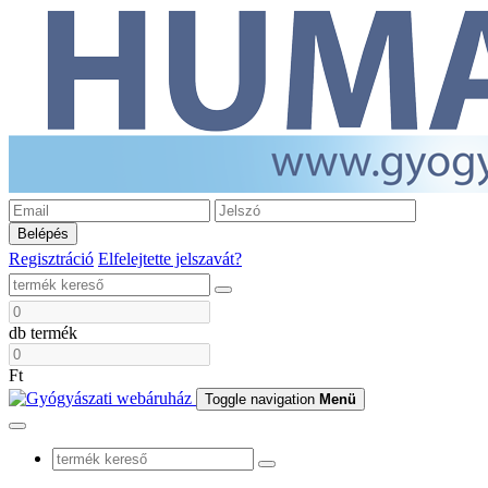
Belépés
Regisztráció
Elfelejtette jelszavát?
db termék
Ft
Toggle navigation
Menü