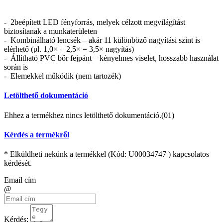
- 2beépített LED fényforrás, melyek célzott megvilágítást
biztosítanak a munkaterületen
- Kombinálható lencsék – akár 11 különböző nagyítási szint is
elérhető (pl. 1,0× + 2,5× = 3,5× nagyítás)
- Állítható PVC bőr fejpánt – kényelmes viselet, hosszabb használat
során is
- Elemekkel működik (nem tartozék)
Letölthető dokumentáció
Ehhez a termékhez nincs letölthető dokumentáció.(01)
Kérdés a termékről
* Elküldheti nekünk a termékkel (Kód:
U00034747
) kapcsolatos
kérdését.
Email cím
@
Kérdés: