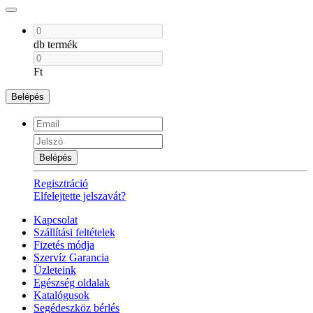
db termék
Ft
Belépés
Belépés
Regisztráció
Elfelejtette jelszavát?
Kapcsolat
Szállítási feltételek
Fizetés módja
Szervíz Garancia
Üzleteink
Egészség oldalak
Katalógusok
Segédeszköz bérlés