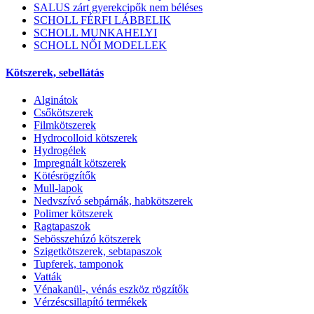
SALUS zárt gyerekcipők nem béléses
SCHOLL FÉRFI LÁBBELIK
SCHOLL MUNKAHELYI
SCHOLL NŐI MODELLEK
Kötszerek, sebellátás
Alginátok
Csőkötszerek
Filmkötszerek
Hydrocolloid kötszerek
Hydrogélek
Impregnált kötszerek
Kötésrögzítők
Mull-lapok
Nedvszívó sebpárnák, habkötszerek
Polimer kötszerek
Ragtapaszok
Sebösszehúzó kötszerek
Szigetkötszerek, sebtapaszok
Tupferek, tamponok
Vatták
Vénakanül-, vénás eszköz rögzítők
Vérzéscsillapító termékek