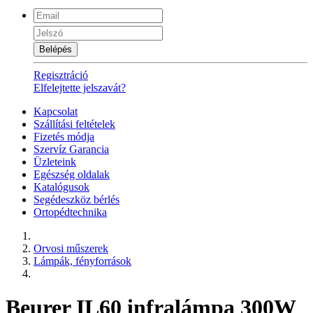
Belépés
Regisztráció
Elfelejtette jelszavát?
Kapcsolat
Szállítási feltételek
Fizetés módja
Szervíz Garancia
Üzleteink
Egészség oldalak
Katalógusok
Segédeszköz bérlés
Ortopédtechnika
Orvosi műszerek
Lámpák, fényforrások
Beurer IL60 infralámpa 300W