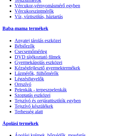
Testzsírmérők
Vércukor-vérnyomásmérő egyben
Vércukorszintmérők
Víz, víztisztítás, háztartás
Baba-mama termékek
Anyatej tárolás eszközei
Bébiőrzők
Csecsemőmérleg
DVD tájékoztató filmek
Gyermekápolás eszközei
Kézségfejlesztő gyermektermékek
Lázmérők, fülhőmérők
Légzésfigyelők
Orrszívó
Pelenkák - terpeszpelenkák
Szoptatás eszközei
Tejszívó és orrjárattisztítók egyben
Tejszívó készülékek
Terhesség alatt
Ápolási termékek
Ápolási krémek, bőrvédők, mosdatás