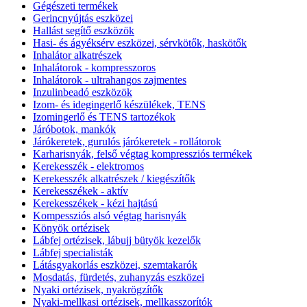
Gégészeti termékek
Gerincnyújtás eszközei
Hallást segítő eszközök
Hasi- és ágyéksérv eszközei, sérvkötők, haskötők
Inhalátor alkatrészek
Inhalátorok - kompresszoros
Inhalátorok - ultrahangos zajmentes
Inzulinbeadó eszközök
Izom- és idegingerlő készülékek, TENS
Izomingerlő és TENS tartozékok
Járóbotok, mankók
Járókeretek, gurulós járókeretek - rollátorok
Karharisnyák, felső végtag kompressziós termékek
Kerekesszék - elektromos
Kerekesszék alkatrészek / kiegészítők
Kerekesszékek - aktív
Kerekesszékek - kézi hajtású
Kompessziós alsó végtag harisnyák
Könyök ortézisek
Lábfej ortézisek, lábujj bütyök kezelők
Lábfej specialisták
Látásgyakorlás eszközei, szemtakarók
Mosdatás, fürdetés, zuhanyzás eszközei
Nyaki ortézisek, nyakrögzítők
Nyaki-mellkasi ortézisek, mellkasszorítók