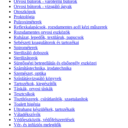
Orvosi bútorok - várótermi bútorok
Orvosi bútorok - vizsgáló ágyak
Otoszkópok
Proktológia
Pulzoximéterek
Reflexkalapácsok, rozsdamentes acél kézi műszerek
Rozsdamentes orvosi eszközök
Ruházat, lepedők, textiláruk, papucsok
Sebészeti koagulátorok és tartozékai
Spirométerek
Sterilizáló dobozok
Sterilizátorok
Sürgősségi betegellátás és elsősegély eszközei
Számítástechnika, irodatechnika
Szemészet, optika
Színlátásvizsgáló könyvek
Tartozékok, kiegészítők
Táskák, orvosi táskák
Tesztcsíkok
Tisztítószerek, csírátlanítók, szagtalanítok
Toalett higénia
Ultrahang készülékek, tartozékaik
Váladékszívók
Védőeszközök, védőfelszerelések
Vér- és infúziós melegítők