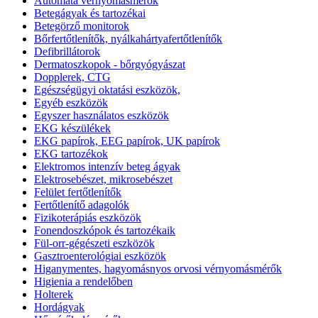
Automata vérnyomásmérők
Betegágyak és tartozékai
Betegörző monitorok
Bőrfertőtlenítők, nyálkahártyafertőtlenítők
Defibrillátorok
Dermatoszkopok - bőrgyógyászat
Dopplerek, CTG
Egészségügyi oktatási eszközök,
Egyéb eszközök
Egyszer használatos eszközök
EKG készülékek
EKG papírok, EEG papírok, UK papírok
EKG tartozékok
Elektromos intenzív beteg ágyak
Elektrosebészet, mikrosebészet
Felület fertőtlenítők
Fertőtlenítő adagolók
Fizikoterápiás eszközök
Fonendoszkópok és tartozékaik
Fül-orr-gégészeti eszközök
Gasztroenterológiai eszközök
Higanymentes, hagyomásnyos orvosi vérnyomásmérők
Higienia a rendelőben
Holterek
Hordágyak