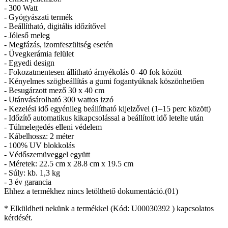
- 300 Watt
- Gyógyászati termék
- Beállítható, digitális időzítővel
- Jóleső meleg
- Megfázás, izomfeszültség esetén
- Üvegkerámia felület
- Egyedi design
- Fokozatmentesen állítható árnyékolás 0–40 fok között
- Kényelmes szögbeállítás a gumi fogantyúknak köszönhetően
- Besugárzott mező 30 x 40 cm
- Utánvásárolható 300 wattos izzó
- Kezelési idő egyénileg beállítható kijelzővel (1–15 perc között)
- Időzítő automatikus kikapcsolással a beállított idő letelte után
- Túlmelegedés elleni védelem
- Kábelhossz: 2 méter
- 100% UV blokkolás
- Védőszemüveggel együtt
- Méretek: 22.5 cm x 28.8 cm x 19.5 cm
- Súly: kb. 1,3 kg
- 3 év garancia
Ehhez a termékhez nincs letölthető dokumentáció.(01)
* Elküldheti nekünk a termékkel (Kód:
U00030392
) kapcsolatos
kérdését.