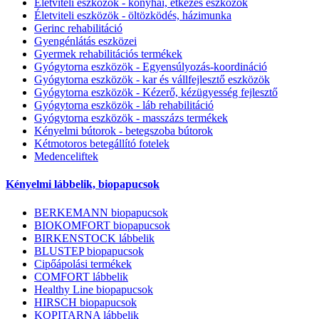
Életviteli eszközök - konyhai, étkezés eszközök
Életviteli eszközök - öltözködés, házimunka
Gerinc rehabilitáció
Gyengénlátás eszközei
Gyermek rehabilitációs termékek
Gyógytorna eszközök - Egyensúlyozás-koordináció
Gyógytorna eszközök - kar és vállfejlesztő eszközök
Gyógytorna eszközök - Kézerő, kézügyesség fejlesztő
Gyógytorna eszközök - láb rehabilitáció
Gyógytorna eszközök - masszázs termékek
Kényelmi bútorok - betegszoba bútorok
Kétmotoros betegállító fotelek
Medenceliftek
Kényelmi lábbelik, biopapucsok
BERKEMANN biopapucsok
BIOKOMFORT biopapucsok
BIRKENSTOCK lábbelik
BLUSTEP biopapucsok
Cipőápolási termékek
COMFORT lábbelik
Healthy Line biopapucsok
HIRSCH biopapucsok
KOPITARNA lábbelik