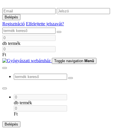
Belépés
Regisztráció
Elfelejtette jelszavát?
db termék
Ft
Toggle navigation
Menü
db termék
Ft
Belépés