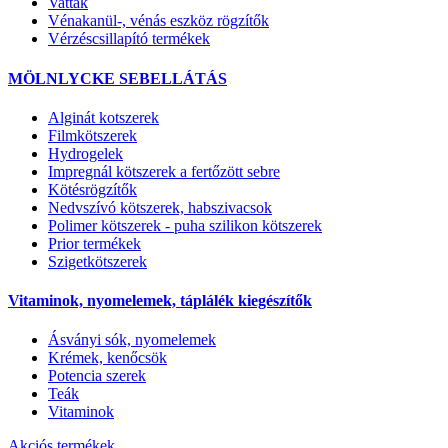
Vatták
Vénakanül-, vénás eszköz rögzítők
Vérzéscsillapító termékek
MÖLNLYCKE SEBELLÁTÁS
Alginát kotszerek
Filmkötszerek
Hydrogelek
Impregnál kötszerek a fertőzött sebre
Kötésrögzítők
Nedvszívó kötszerek, habszivacsok
Polimer kötszerek - puha szilikon kötszerek
Prior termékek
Szigetkötszerek
Vitaminok, nyomelemek, táplálék kiegészítők
Ásványi sók, nyomelemek
Krémek, kenőcsök
Potencia szerek
Teák
Vitaminok
Akciós termékek