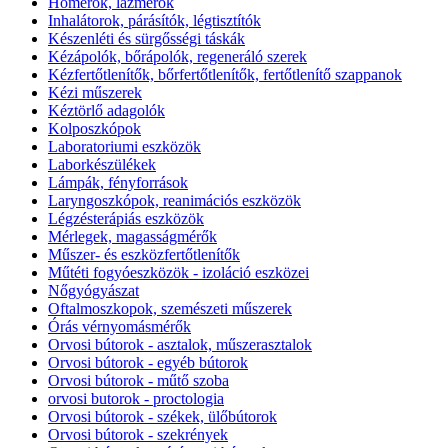
Hőmérők, lázmérők
Inhalátorok, párásítók, légtisztítók
Készenléti és sürgősségi táskák
Kézápolók, bőrápolók, regeneráló szerek
Kézfertőtlenítők, bőrfertőtlenítők, fertőtlenítő szappanok
Kézi műszerek
Kéztörlő adagolók
Kolposzkópok
Laboratoriumi eszközök
Laborkészülékek
Lámpák, fényforrások
Laryngoszkópok, reanimációs eszközök
Légzésterápiás eszközök
Mérlegek, magasságmérők
Műszer- és eszközfertőtlenítők
Műtéti fogyóeszközök - izoláció eszközei
Nőgyógyászat
Oftalmoszkopok, szemészeti műszerek
Órás vérnyomásmérők
Orvosi bútorok - asztalok, műszerasztalok
Orvosi bútorok - egyéb bútorok
Orvosi bútorok - műtő szoba
orvosi butorok - proctologia
Orvosi bútorok - székek, ülőbútorok
Orvosi bútorok - szekrények