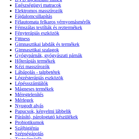
Egészségügyi matracok
Elektromos masszírozók
Fájdalomcsillapítás
Félautomata felkaros vérnyomásmérők
Fémszálas textíliák és reztermékek
Fényterápiás eszközök
Fittness
Gimnasztikai labdák és termékek
Gimnasztikai szalagok
Gyógypárnák, gyógyászati párnák
Hőterápiás termékek
Kézi masszírozók
Lábápolás - talpbetétek
Légzésterápiás eszközök
Lépéssszámlálók
Mágneses termékek
Méregtelenítés
Mérlegek
Nyugodt alvás
Papucsok, kényelmi lábbelik
Párásító, párologtató készülékek
Probiotikumok
Szájhigiénia
Szépségápolás