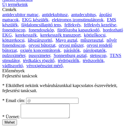
Új termékeink
Cimkék
antidecubitor matrac,
antidekubitusz,
antudecubitus,
ápolási
matracok,
EKG készülék,
elektromos izomstimulátorok,
EMS
készülék,
fájdalomcsillapitó tens,
felfekvés,
felfekvés kezelése,
fonendoscop,
fonendoszkóp,
fürdőszoba kapaszkodó,
hordozható
EKG,
kerekesszék,
kerekesszék transzport,
kötözőkocsi,
kötszerkocsi,
lábszárszoritó,
Mayo asztal,
műszerasztal,
nővér
fonendoscop,
orvosi bútorzat,
orvosi műszer,
orvosi rendelő
bútorzat,
oxigén koncentrátorok,
párásítók,
párologtatók,
pulzoximéter,
pusoximeter,
Sonnenburg asztal,
stetoscop,
TENS
stimulátor,
térdkalács rögzítő,
térdrögzítők,
térdszorítók,
vádliszorító,
véroxigénszint mérő,
Előzmények
Fejlesztési tanácsok
* Elküldheti nekünk webáruházunkkal kapcsolatos észrevételeit,
fejlesztési tanácsait.
*
Email cím:
*
Üzenet:
Mehet