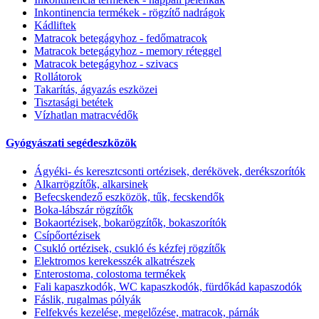
Inkontinencia termékek - rögzítő nadrágok
Kádliftek
Matracok betegágyhoz - fedőmatracok
Matracok betegágyhoz - memory réteggel
Matracok betegágyhoz - szivacs
Rollátorok
Takarítás, ágyazás eszközei
Tisztasági betétek
Vízhatlan matracvédők
Gyógyászati segédeszközök
Ágyéki- és keresztcsonti ortézisek, derékövek, derékszorítók
Alkarrögzítők, alkarsinek
Befecskendező eszközök, tűk, fecskendők
Boka-lábszár rögzítők
Bokaortézisek, bokarögzítők, bokaszorítók
Csípőortézisek
Csukló ortézisek, csukló és kézfej rögzítők
Elektromos kerekesszék alkatrészek
Enterostoma, colostoma termékek
Fali kapaszkodók, WC kapaszkodók, fürdőkád kapaszodók
Fáslik, rugalmas pólyák
Felfekvés kezelése, megelőzése, matracok, párnák