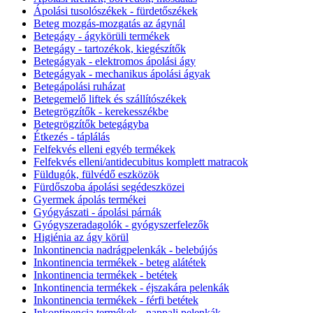
Ápolási tusolószékek - fürdetőszékek
Beteg mozgás-mozgatás az ágynál
Betegágy - ágykörüli termékek
Betegágy - tartozékok, kiegészítők
Betegágyak - elektromos ápolási ágy
Betegágyak - mechanikus ápolási ágyak
Betegápolási ruházat
Betegemelő liftek és szállítószékek
Betegrögzítők - kerekesszékbe
Betegrögzítők betegágyba
Étkezés - táplálás
Felfekvés elleni egyéb termékek
Felfekvés elleni/antidecubitus komplett matracok
Füldugók, fülvédő eszközök
Fürdőszoba ápolási segédeszközei
Gyermek ápolás termékei
Gyógyászati - ápolási párnák
Gyógyszeradagolók - gyógyszerfelezők
Higiénia az ágy körül
Inkontinencia nadrágpelenkák - belebújós
Inkontinencia termékek - beteg alátétek
Inkontinencia termékek - betétek
Inkontinencia termékek - éjszakára pelenkák
Inkontinencia termékek - férfi betétek
Inkontinencia termékek - nappali pelenkák