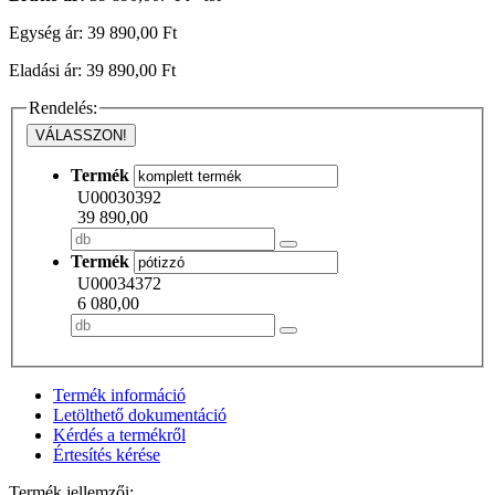
Egység ár: 39 890,00 Ft
Eladási ár: 39 890,00 Ft
Rendelés:
VÁLASSZON!
Termék
U00030392
39 890,00
Termék
U00034372
6 080,00
Termék információ
Letölthető dokumentáció
Kérdés a termékről
Értesítés kérése
Termék jellemzői: