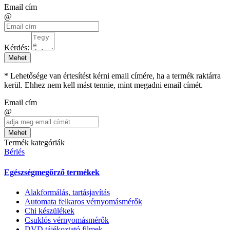
Email cím
@
Kérdés:
Mehet
* Lehetősége van értesítést kérni email címére, ha a termék raktárra
kerül. Ehhez nem kell mást tennie, mint megadni email címét.
Email cím
@
Mehet
Termék kategóriák
Bérlés
Egészségmegőrző termékek
Alakformálás, tartásjavítás
Automata felkaros vérnyomásmérők
Chi készülékek
Csuklós vérnyomásmérők
DVD tájékoztató filmek