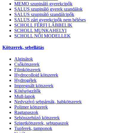
MEMO szupináló gyerekcipők
SALUS szupináló gyerek szandálok
SALUS szupináló szandálcipők
SALUS zárt gyerekcipők nem béléses
SCHOLL FÉRFI LÁBBELIK
SCHOLL MUNKAHELYI
SCHOLL NŐI MODELLEK
Kötszerek, sebellátás
Alginátok
Csőkötszerek
Filmkötszerek
Hydrocolloid kötszerek
Hydrogélek
Impregnált kötszerek
Kötésrögzítők
Mull-lapok
Nedvszívó sebpárnák, habkötszerek
Polimer kötszerek
Ragtapaszok
Sebösszehúzó kötszerek
Szigetkötszerek, sebtapaszok
Tupferek, tamponok