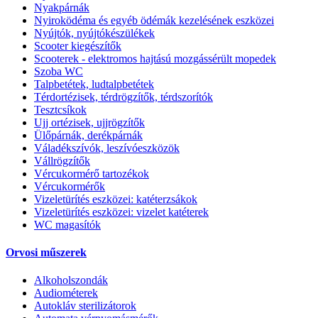
Nyakpárnák
Nyiroködéma és egyéb ödémák kezelésének eszközei
Nyújtók, nyújtókészülékek
Scooter kiegészítők
Scooterek - elektromos hajtású mozgássérült mopedek
Szoba WC
Talpbetétek, ludtalpbetétek
Térdortézisek, térdrögzítők, térdszorítók
Tesztcsíkok
Ujj ortézisek, ujjrögzítők
Ülőpárnák, derékpárnák
Váladékszívók, leszívóeszközök
Vállrögzítők
Vércukormérő tartozékok
Vércukormérők
Vizeletürítés eszközei: katéterzsákok
Vizeletürítés eszközei: vizelet katéterek
WC magasítók
Orvosi műszerek
Alkoholszondák
Audiométerek
Autokláv sterilizátorok