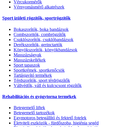
Vércukormérők
Vérnyomásmérő alkatrészek
Sport izületi rögzítők, sportrögzítők
Bokaszorítók, boka bandázsok
Combszoritók, combrögzítők
Csuklószorítók, csuklóbandázsok
Derékszorítók, gerinctartók
Könyökszorítók, könyökbandázsok
Masszázságyak
Masszázskellékek
Sport tapaszok
Sportkrémek, sportkenőcsök
Tartásjavító termékek
Térdszorítók, sport térdrögzítők
Vállvédők, váll és kulcscsont rögzítők
Rehabilitációs és gyógytorna termékek
Betegemelő liftek
Betegemelő tartozékok
Egymotoros betegállító és fektető fotelek
Életviteli eszközök - fürdőszoba, higiénia segéd