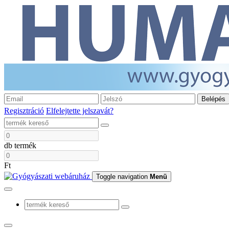
Belépés
Regisztráció
Elfelejtette jelszavát?
db termék
Ft
Toggle navigation
Menü