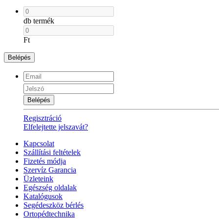
db termék
Ft
Belépés
Belépés
Regisztráció
Elfelejtette jelszavát?
Kapcsolat
Szállítási feltételek
Fizetés módja
Szervíz Garancia
Üzleteink
Egészség oldalak
Katalógusok
Segédeszköz bérlés
Ortopédtechnika