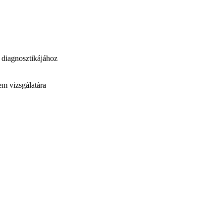
k diagnosztikájához
em vizsgálatára