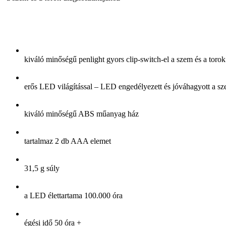
kiváló minőségű penlight gyors clip-switch-el a szem és a toro
erős LED világítással – LED engedélyezett és jóváhagyott a sz
kiváló minőségű ABS műanyag ház
tartalmaz 2 db AAA elemet
31,5 g súly
a LED élettartama 100.000 óra
égési idő 50 óra +