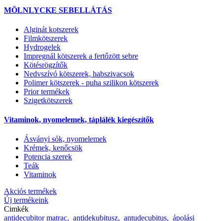
MÖLNLYCKE SEBELLÁTÁS
Alginát kotszerek
Filmkötszerek
Hydrogelek
Impregnál kötszerek a fertőzött sebre
Kötésrögzítők
Nedvszívó kötszerek, habszivacsok
Polimer kötszerek - puha szilikon kötszerek
Prior termékek
Szigetkötszerek
Vitaminok, nyomelemek, táplálék kiegészítők
Ásványi sók, nyomelemek
Krémek, kenőcsök
Potencia szerek
Teák
Vitaminok
Akciós termékek
Új termékeink
Cimkék
antidecubitor matrac,
antidekubitusz,
antudecubitus,
ápolási