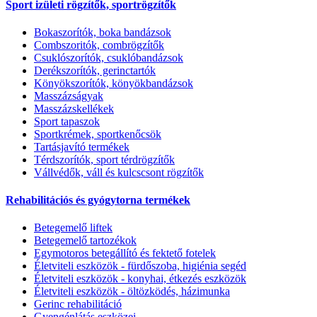
Sport izületi rögzítők, sportrögzítők
Bokaszorítók, boka bandázsok
Combszoritók, combrögzítők
Csuklószorítók, csuklóbandázsok
Derékszorítók, gerinctartók
Könyökszorítók, könyökbandázsok
Masszázságyak
Masszázskellékek
Sport tapaszok
Sportkrémek, sportkenőcsök
Tartásjavító termékek
Térdszorítók, sport térdrögzítők
Vállvédők, váll és kulcscsont rögzítők
Rehabilitációs és gyógytorna termékek
Betegemelő liftek
Betegemelő tartozékok
Egymotoros betegállító és fektető fotelek
Életviteli eszközök - fürdőszoba, higiénia segéd
Életviteli eszközök - konyhai, étkezés eszközök
Életviteli eszközök - öltözködés, házimunka
Gerinc rehabilitáció
Gyengénlátás eszközei