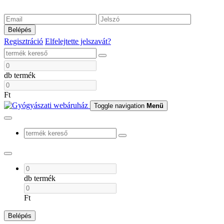
Belépés
Regisztráció
Elfelejtette jelszavát?
db termék
Ft
Toggle navigation
Menü
db termék
Ft
Belépés