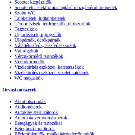
Scooter kiegészítők
Scooterek - elektromos hajtású mozgássérült mopedek
Szoba WC
Talpbetétek, ludtalpbetétek
Térdortézisek, térdrögzítők, térdszorítók
Tesztcsíkok
Ujj ortézisek, ujjrögzítők
Ülőpárnák, derékpárnák
Váladékszívók, leszívóeszközök
Vállrögzítők
Vércukormérő tartozékok
Vércukormérők
Vizeletürítés eszközei: katéterzsákok
Vizeletürítés eszközei: vizelet katéterek
WC magasítók
Orvosi műszerek
Alkoholszondák
Audiométerek
Autokláv sterilizátorok
Automata vérnyomásmérők
Betegágyak és tartozékai
Betegörző monitorok
Bőrfertőtlenítők, nyálkahártyafertőtlenítők