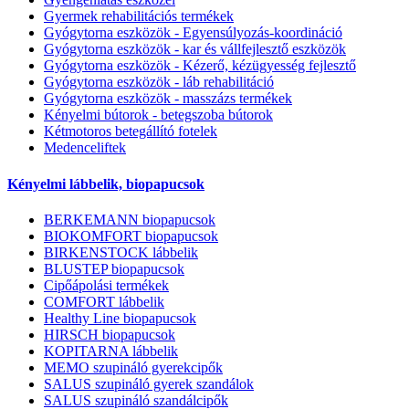
Gyermek rehabilitációs termékek
Gyógytorna eszközök - Egyensúlyozás-koordináció
Gyógytorna eszközök - kar és vállfejlesztő eszközök
Gyógytorna eszközök - Kézerő, kézügyesség fejlesztő
Gyógytorna eszközök - láb rehabilitáció
Gyógytorna eszközök - masszázs termékek
Kényelmi bútorok - betegszoba bútorok
Kétmotoros betegállító fotelek
Medenceliftek
Kényelmi lábbelik, biopapucsok
BERKEMANN biopapucsok
BIOKOMFORT biopapucsok
BIRKENSTOCK lábbelik
BLUSTEP biopapucsok
Cipőápolási termékek
COMFORT lábbelik
Healthy Line biopapucsok
HIRSCH biopapucsok
KOPITARNA lábbelik
MEMO szupináló gyerekcipők
SALUS szupináló gyerek szandálok
SALUS szupináló szandálcipők