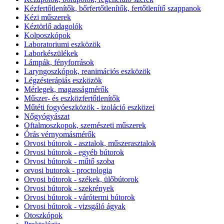
Kézfertőtlenítők, bőrfertőtlenítők, fertőtlenítő szappanok
Kézi műszerek
Kéztörlő adagolók
Kolposzkópok
Laboratoriumi eszközök
Laborkészülékek
Lámpák, fényforrások
Laryngoszkópok, reanimációs eszközök
Légzésterápiás eszközök
Mérlegek, magasságmérők
Műszer- és eszközfertőtlenítők
Műtéti fogyóeszközök - izoláció eszközei
Nőgyógyászat
Oftalmoszkopok, szemészeti műszerek
Órás vérnyomásmérők
Orvosi bútorok - asztalok, műszerasztalok
Orvosi bútorok - egyéb bútorok
Orvosi bútorok - műtő szoba
orvosi butorok - proctologia
Orvosi bútorok - székek, ülőbútorok
Orvosi bútorok - szekrények
Orvosi bútorok - várótermi bútorok
Orvosi bútorok - vizsgáló ágyak
Otoszkópok