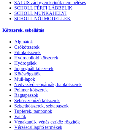
SALUS zárt gyerekcipők nem béléses
SCHOLL FÉRFI LÁBBELIK
SCHOLL MUNKAHELYI
SCHOLL NŐI MODELLEK
Kötszerek, sebellátás
Alginátok
Csőkötszerek
Filmkötszerek
Hydrocolloid kötszerek
Hydrogélek
Impregnált kötszerek
Kötésrögzítők
Mull-lapok
Nedvszívó sebpárnák, habkötszerek
Polimer kötszerek
Ragtapaszok
Sebösszehúzó kötszerek
Szigetkötszerek, sebtapaszok
Tupferek, tamponok
Vatták
Vénakanül-, vénás eszköz rögzítők
Vérzéscsillapító termékek