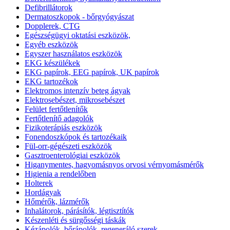
Defibrillátorok
Dermatoszkopok - bőrgyógyászat
Dopplerek, CTG
Egészségügyi oktatási eszközök,
Egyéb eszközök
Egyszer használatos eszközök
EKG készülékek
EKG papírok, EEG papírok, UK papírok
EKG tartozékok
Elektromos intenzív beteg ágyak
Elektrosebészet, mikrosebészet
Felület fertőtlenítők
Fertőtlenítő adagolók
Fizikoterápiás eszközök
Fonendoszkópok és tartozékaik
Fül-orr-gégészeti eszközök
Gasztroenterológiai eszközök
Higanymentes, hagyomásnyos orvosi vérnyomásmérők
Higienia a rendelőben
Holterek
Hordágyak
Hőmérők, lázmérők
Inhalátorok, párásítók, légtisztítók
Készenléti és sürgősségi táskák
Kézápolók, bőrápolók, regeneráló szerek