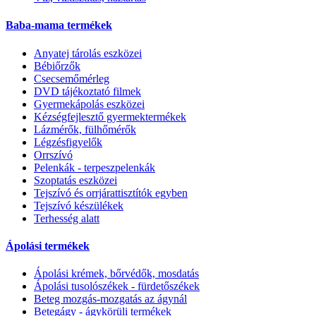
Baba-mama termékek
Anyatej tárolás eszközei
Bébiőrzők
Csecsemőmérleg
DVD tájékoztató filmek
Gyermekápolás eszközei
Kézségfejlesztő gyermektermékek
Lázmérők, fülhőmérők
Légzésfigyelők
Orrszívó
Pelenkák - terpeszpelenkák
Szoptatás eszközei
Tejszívó és orrjárattisztítók egyben
Tejszívó készülékek
Terhesség alatt
Ápolási termékek
Ápolási krémek, bőrvédők, mosdatás
Ápolási tusolószékek - fürdetőszékek
Beteg mozgás-mozgatás az ágynál
Betegágy - ágykörüli termékek