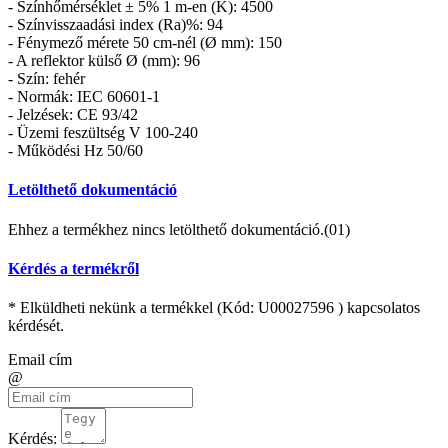
- Színhőmérséklet ± 5% 1 m-en (K): 4500
- Színvisszaadási index (Ra)%: 94
- Fénymező mérete 50 cm-nél (Ø mm): 150
- A reflektor külső Ø (mm): 96
- Szín: fehér
- Normák: IEC 60601-1
- Jelzések: CE 93/42
- Üzemi feszültség V 100-240
- Működési Hz 50/60
Letölthető dokumentáció
Ehhez a termékhez nincs letölthető dokumentáció.(01)
Kérdés a termékről
* Elküldheti nekünk a termékkel (Kód:
U00027596
) kapcsolatos
kérdését.
Email cím
@
Kérdés: