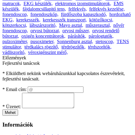
matracok,
EKG készülék,
elektromos izomstimulátorok,
EMS
készülék,
fájdalomcsillapitó tens,
felfekvés,
felfekvés kezelése,
fonendoscop,
fonendoszkóp,
fürdőszoba kapaszkodó,
hordozható
EKG,
kerekesszék,
kerekesszék transzport,
kötözőkocsi,
kötszerkocsi,
lábszárszoritó,
Mayo asztal,
műszerasztal,
nővér
fonendoscop,
orvosi bútorzat,
orvosi műszer,
orvosi rendelő
bútorzat,
oxigén koncentrátorok,
párásítók,
párologtatók,
pulzoximéter,
pusoximeter,
Sonnenburg asztal,
stetoscop,
TENS
stimulátor,
térdkalács rögzítő,
térdrögzítők,
térdszorítók,
vádliszorító,
véroxigénszint mérő,
Előzmények
Fejlesztési tanácsok
* Elküldheti nekünk webáruházunkkal kapcsolatos észrevételeit,
fejlesztési tanácsait.
*
Email cím:
*
Üzenet:
Mehet
Információk