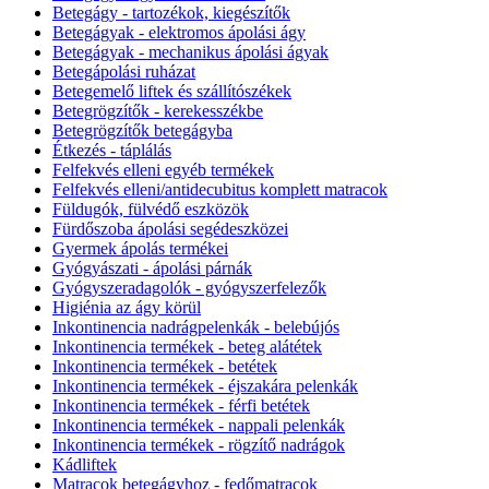
Betegágy - tartozékok, kiegészítők
Betegágyak - elektromos ápolási ágy
Betegágyak - mechanikus ápolási ágyak
Betegápolási ruházat
Betegemelő liftek és szállítószékek
Betegrögzítők - kerekesszékbe
Betegrögzítők betegágyba
Étkezés - táplálás
Felfekvés elleni egyéb termékek
Felfekvés elleni/antidecubitus komplett matracok
Füldugók, fülvédő eszközök
Fürdőszoba ápolási segédeszközei
Gyermek ápolás termékei
Gyógyászati - ápolási párnák
Gyógyszeradagolók - gyógyszerfelezők
Higiénia az ágy körül
Inkontinencia nadrágpelenkák - belebújós
Inkontinencia termékek - beteg alátétek
Inkontinencia termékek - betétek
Inkontinencia termékek - éjszakára pelenkák
Inkontinencia termékek - férfi betétek
Inkontinencia termékek - nappali pelenkák
Inkontinencia termékek - rögzítő nadrágok
Kádliftek
Matracok betegágyhoz - fedőmatracok