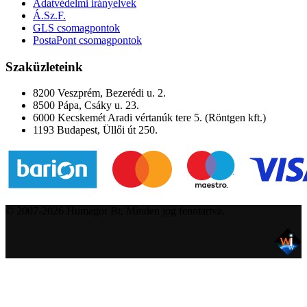
Adatvédelmi irányelvek
Á.Sz.F.
GLS csomagpontok
PostaPont csomagpontok
Szaküzleteink
8200 Veszprém, Bezerédi u. 2.
8500 Pápa, Csáky u. 23.
6000 Kecskemét Aradi vértanúk tere 5. (Röntgen kft.)
1193 Budapest, Üllői út 250.
© 2007-2026 Humagor Bt. Minden jog fenntartva.