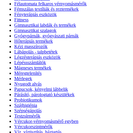
Félautomata felkaros vérnyomásmérők
Fémszálas textíliák és reztermékek
Fényterápiás eszközök
Fittness
Gimnasztikai labdák és termékek
Gimnasztikai szalagok
Gyógypárnák, gyógyászati párnák
Hőterápiás termékek
Kézi masszírozók
Lábápolás - talpbetétek
Légzésterápiás eszközök
Lépéssszámlálók
Mágneses termékek
Méregtelenítés
Mérlegek
Nyugodt alvás
Papucsok, kényelmi lábbelik
Párásító, párologtató készülékek
Probiotikumok
Szájhigiénia
Szépségápolás
Testzsírmérők
Vércukor-vérnyomásmérő egyben
Vércukorszintmérők
Víz, víztisztítás, háztartás