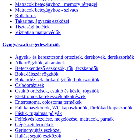
Matracok betegágyhoz - memory réteggel
Matracok betegágyhoz - szivacs
Rollátorok
Takarítás, ágyazás eszközei
Tisztasági betétek
Vízhatlan matracvédők
Gyógyászati segédeszközök
Ágyéki- és keresztcsonti ortézisek, derékövek, derékszorítók
Alkarrögzítők, alkarsinek
Befecskendező eszközök, tűk, fecskendők
Boka-lábszár rögzítők
Bokaortézisek, bokarögzítők, bokaszorítók
Csípőortézisek
Csukló ortézisek, csukló és kézfej rögzítők
Elektromos kerekesszék alkatrészek
Enterostoma, colostoma termékek
Fali kapaszkodók, WC kapaszkodók, fürdőkád kapaszodók
Fáslik, rugalmas pólyák
Felfekvés kezelése, megelőzése, matracok, párnák
Gégészeti termékek
Gerincnyújtás eszközei
Hallást segítő eszközök