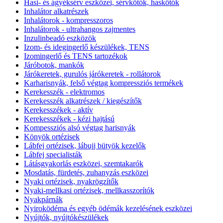
Hasi- és ágyéksérv eszközei, sérvkötők, haskötők
Inhalátor alkatrészek
Inhalátorok - kompresszoros
Inhalátorok - ultrahangos zajmentes
Inzulinbeadó eszközök
Izom- és idegingerlő készülékek, TENS
Izomingerlő és TENS tartozékok
Járóbotok, mankók
Járókeretek, gurulós járókeretek - rollátorok
Karharisnyák, felső végtag kompressziós termékek
Kerekesszék - elektromos
Kerekesszék alkatrészek / kiegészítők
Kerekesszékek - aktív
Kerekesszékek - kézi hajtású
Kompessziós alsó végtag harisnyák
Könyök ortézisek
Lábfej ortézisek, lábujj bütyök kezelők
Lábfej specialisták
Látásgyakorlás eszközei, szemtakarók
Mosdatás, fürdetés, zuhanyzás eszközei
Nyaki ortézisek, nyakrögzítők
Nyaki-mellkasi ortézisek, mellkasszorítók
Nyakpárnák
Nyiroködéma és egyéb ödémák kezelésének eszközei
Nyújtók, nyújtókészülékek