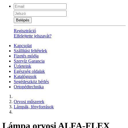
Belépés
Regisztráció
Elfelejtette jelszavát?
Kapcsolat
Szállítási feltételek
Fizetés módja
Szervíz Garancia
Üzleteink
Egészség oldalak
Katalógusok
Segédeszköz bérlés
Ortopédtechnika
Orvosi műszerek
Lámpák, fényforrások
Lámpa orvosi ALFA-FLEX