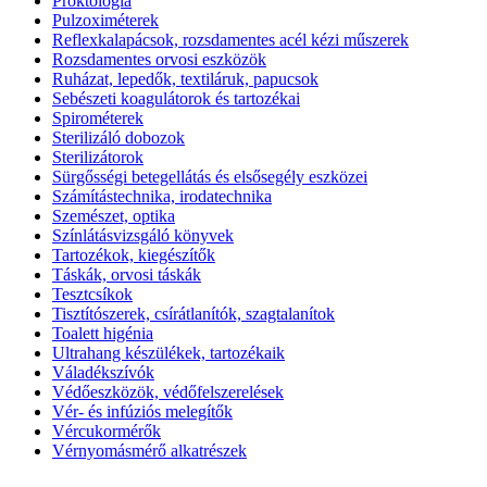
Proktológia
Pulzoximéterek
Reflexkalapácsok, rozsdamentes acél kézi műszerek
Rozsdamentes orvosi eszközök
Ruházat, lepedők, textiláruk, papucsok
Sebészeti koagulátorok és tartozékai
Spirométerek
Sterilizáló dobozok
Sterilizátorok
Sürgősségi betegellátás és elsősegély eszközei
Számítástechnika, irodatechnika
Szemészet, optika
Színlátásvizsgáló könyvek
Tartozékok, kiegészítők
Táskák, orvosi táskák
Tesztcsíkok
Tisztítószerek, csírátlanítók, szagtalanítok
Toalett higénia
Ultrahang készülékek, tartozékaik
Váladékszívók
Védőeszközök, védőfelszerelések
Vér- és infúziós melegítők
Vércukormérők
Vérnyomásmérő alkatrészek