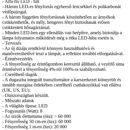
- Alfa-fix LED - fali
- Három LED-es fényforrás egybeeső lencsékkel és polikarbonát
védőpajzsgal.
- A három független fényforrásnak köszönhetően az árnyékok
csökkenthetők, és mély, hengeres fényt biztosítanak erősen
csökkentett hősugárzással.
- Minden LED-ben egy ellenállás van beépítve, amely biztosítja a
lámpa folyamatos működését még a ritka LED-hiba esetén is.
- Tervezés
- Az új dizájn rendkívül könnyen használhatóvá és
manőverezhetővé teszi a lámpát, a reflektor további elforgatásával.
- Érintésvezérlés
- A fényerősség az érintőgombon keresztül állítható, a vezérlő sima
érintésével a fényerősség 4%-ról 100%-ra szabályozható.
- Cserélhető dugók
- A dugaszba integrált transzformátor a karszerkezet könnyebb és
simább mozgása érdekében cserélhető csatlakozókkal van ellátva
(UK, US, EU).
- Olaszországban készült.
- Műszaki adatok
- A világítás típusa: LED
- Fogyasztás (Watt): 8
- Az izzók élettartama (óra): > 60 000
- Fényerősség 50 cm-en (lux): 60 000
- Fényerősség 1 m-en (lux): 20 000