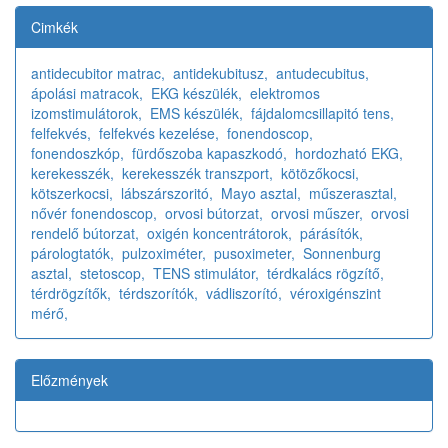
Cimkék
antidecubitor matrac,
antidekubitusz,
antudecubitus,
ápolási matracok,
EKG készülék,
elektromos
izomstimulátorok,
EMS készülék,
fájdalomcsillapitó tens,
felfekvés,
felfekvés kezelése,
fonendoscop,
fonendoszkóp,
fürdőszoba kapaszkodó,
hordozható EKG,
kerekesszék,
kerekesszék transzport,
kötözőkocsi,
kötszerkocsi,
lábszárszoritó,
Mayo asztal,
műszerasztal,
nővér fonendoscop,
orvosi bútorzat,
orvosi műszer,
orvosi
rendelő bútorzat,
oxigén koncentrátorok,
párásítók,
párologtatók,
pulzoximéter,
pusoximeter,
Sonnenburg
asztal,
stetoscop,
TENS stimulátor,
térdkalács rögzítő,
térdrögzítők,
térdszorítók,
vádliszorító,
véroxigénszint
mérő,
Előzmények