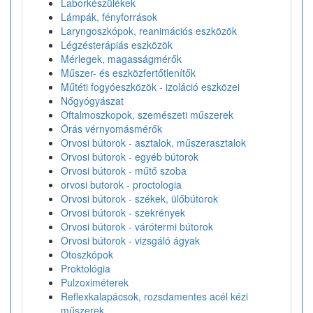
Laborkészülékek
Lámpák, fényforrások
Laryngoszkópok, reanimációs eszközök
Légzésterápiás eszközök
Mérlegek, magasságmérők
Műszer- és eszközfertőtlenítők
Műtéti fogyóeszközök - izoláció eszközei
Nőgyógyászat
Oftalmoszkopok, szemészeti műszerek
Órás vérnyomásmérők
Orvosi bútorok - asztalok, műszerasztalok
Orvosi bútorok - egyéb bútorok
Orvosi bútorok - műtő szoba
orvosi butorok - proctologia
Orvosi bútorok - székek, ülőbútorok
Orvosi bútorok - szekrények
Orvosi bútorok - várótermi bútorok
Orvosi bútorok - vizsgáló ágyak
Otoszkópok
Proktológia
Pulzoximéterek
Reflexkalapácsok, rozsdamentes acél kézi
műszerek