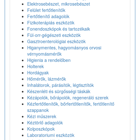
Elektrosebészet, mikrosebészet
Felület fertőtlenítők
Fertőtlenítő adagolók
Fizikoterápiás eszközök
Fonendoszkópok és tartozékaik
Fül-orr-gégészeti eszközök
Gasztroenterológiai eszközök
Higanymentes, hagyomásnyos orvosi
vérnyomásmérők
Higienia a rendelőben
Holterek
Hordágyak
Hőmérők, lázmérők
Inhalátorok, párásítók, légtisztítók
Készenléti és sürgősségi táskák
Kézápolók, bőrápolók, regeneráló szerek
Kézfertőtlenítők, bőrfertőtlenítők, fertőtlenítő
szappanok
Kézi műszerek
Kéztörlő adagolók
Kolposzkópok
Laboratoriumi eszközök