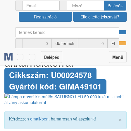
Orvosi műszerek
Lámpák, fényforrások
Belépés
Regisztráció
Elfelejtette jelszavát?
Lámpa orvosi kis-műtős
SATURNO LED 50.000
db termék
Ft
lux/1m - mobil állvány
Toggle
Belépés
Menü
akkumulátorral
navigation
Cikkszám: U00024578
Gyártói kód: GIMA49101
×
Kérdezzen
email-ben
, hamarosan válaszolunk!