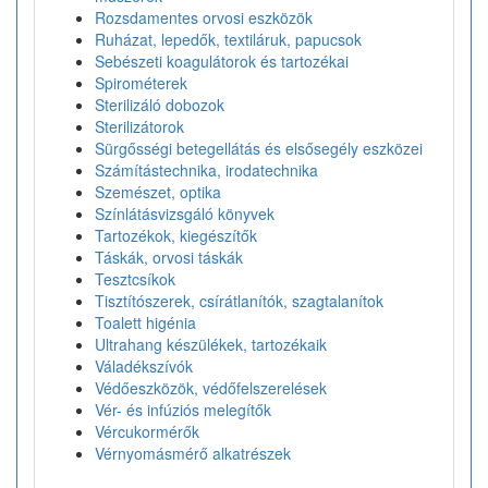
Rozsdamentes orvosi eszközök
Ruházat, lepedők, textiláruk, papucsok
Sebészeti koagulátorok és tartozékai
Spirométerek
Sterilizáló dobozok
Sterilizátorok
Sürgősségi betegellátás és elsősegély eszközei
Számítástechnika, irodatechnika
Szemészet, optika
Színlátásvizsgáló könyvek
Tartozékok, kiegészítők
Táskák, orvosi táskák
Tesztcsíkok
Tisztítószerek, csírátlanítók, szagtalanítok
Toalett higénia
Ultrahang készülékek, tartozékaik
Váladékszívók
Védőeszközök, védőfelszerelések
Vér- és infúziós melegítők
Vércukormérők
Vérnyomásmérő alkatrészek