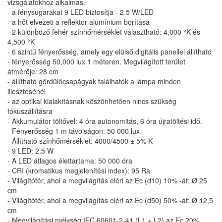
vizsgálatokhoz alkalmas.
- a fénysugarakat 9 LED biztosítja - 2.5 W/LED
- a hőt elvezeti a reflektor alumínium borítása
- 2 különböző fehér színhőmérséklet választható: 4,000 °K és
4,500 °K
- 6 szintű fényerősség, amely egy elülső digitális panellel állítható
- fényerősség 50,000 lux 1 méteren. Megvilágított terület
átmérője: 28 cm
- állítható gördülőcsapágyak találhatók a lámpa minden
illesztésénél
- az optikai kialakításnak köszönhetően nincs szükség
fókuszállításra
- Akkumulátor töltővel: 4 óra autonomitás, 6 óra újratöltési idő.
- Fényerősség 1 m távolságon: 50 000 lux
- Állítható színhőmérséklet: 4000/4500 ± 5% K
- 9 LED: 2,5 W
- A LED átlagos élettartama: 50 000 óra
- CRI (kromatikus megjelenítési index): 95 Ra
- Világítótér, ahol a megvilágítás eléri az Ec (d10) 10% -át: Ø 25
cm
- Világítótér, ahol a megvilágítás eléri az Ec (d50) 50% -át: Ø 12,5
cm
- Megvilágítási mélység IEC 60601-2-41 (L1 + L2) az Ec 20%