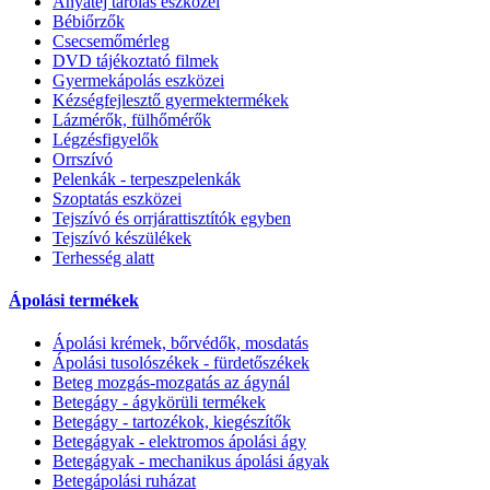
Anyatej tárolás eszközei
Bébiőrzők
Csecsemőmérleg
DVD tájékoztató filmek
Gyermekápolás eszközei
Kézségfejlesztő gyermektermékek
Lázmérők, fülhőmérők
Légzésfigyelők
Orrszívó
Pelenkák - terpeszpelenkák
Szoptatás eszközei
Tejszívó és orrjárattisztítók egyben
Tejszívó készülékek
Terhesség alatt
Ápolási termékek
Ápolási krémek, bőrvédők, mosdatás
Ápolási tusolószékek - fürdetőszékek
Beteg mozgás-mozgatás az ágynál
Betegágy - ágykörüli termékek
Betegágy - tartozékok, kiegészítők
Betegágyak - elektromos ápolási ágy
Betegágyak - mechanikus ápolási ágyak
Betegápolási ruházat