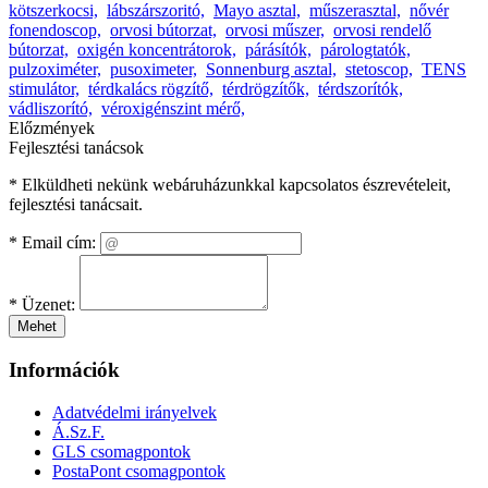
kötszerkocsi,
lábszárszoritó,
Mayo asztal,
műszerasztal,
nővér
fonendoscop,
orvosi bútorzat,
orvosi műszer,
orvosi rendelő
bútorzat,
oxigén koncentrátorok,
párásítók,
párologtatók,
pulzoximéter,
pusoximeter,
Sonnenburg asztal,
stetoscop,
TENS
stimulátor,
térdkalács rögzítő,
térdrögzítők,
térdszorítók,
vádliszorító,
véroxigénszint mérő,
Előzmények
Fejlesztési tanácsok
* Elküldheti nekünk webáruházunkkal kapcsolatos észrevételeit,
fejlesztési tanácsait.
*
Email cím:
*
Üzenet:
Mehet
Információk
Adatvédelmi irányelvek
Á.Sz.F.
GLS csomagpontok
PostaPont csomagpontok