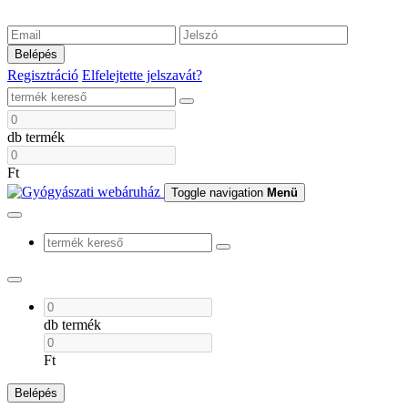
Belépés
Regisztráció
Elfelejtette jelszavát?
db termék
Ft
Toggle navigation
Menü
db termék
Ft
Belépés