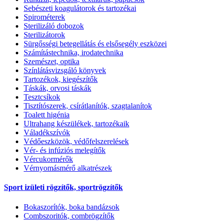
Sebészeti koagulátorok és tartozékai
Spirométerek
Sterilizáló dobozok
Sterilizátorok
Sürgősségi betegellátás és elsősegély eszközei
Számítástechnika, irodatechnika
Szemészet, optika
Színlátásvizsgáló könyvek
Tartozékok, kiegészítők
Táskák, orvosi táskák
Tesztcsíkok
Tisztítószerek, csírátlanítók, szagtalanítok
Toalett higénia
Ultrahang készülékek, tartozékaik
Váladékszívók
Védőeszközök, védőfelszerelések
Vér- és infúziós melegítők
Vércukormérők
Vérnyomásmérő alkatrészek
Sport izületi rögzítők, sportrögzítők
Bokaszorítók, boka bandázsok
Combszoritók, combrögzítők