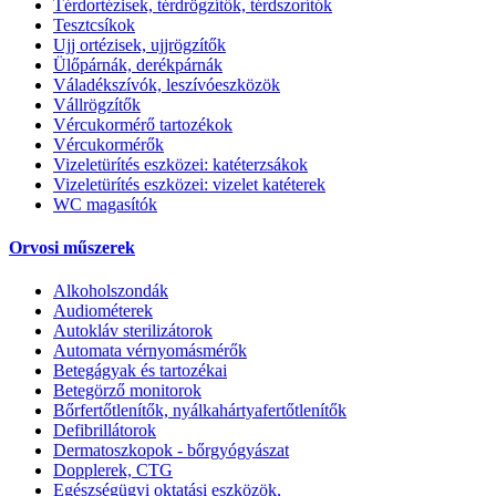
Térdortézisek, térdrögzítők, térdszorítók
Tesztcsíkok
Ujj ortézisek, ujjrögzítők
Ülőpárnák, derékpárnák
Váladékszívók, leszívóeszközök
Vállrögzítők
Vércukormérő tartozékok
Vércukormérők
Vizeletürítés eszközei: katéterzsákok
Vizeletürítés eszközei: vizelet katéterek
WC magasítók
Orvosi műszerek
Alkoholszondák
Audiométerek
Autokláv sterilizátorok
Automata vérnyomásmérők
Betegágyak és tartozékai
Betegörző monitorok
Bőrfertőtlenítők, nyálkahártyafertőtlenítők
Defibrillátorok
Dermatoszkopok - bőrgyógyászat
Dopplerek, CTG
Egészségügyi oktatási eszközök,