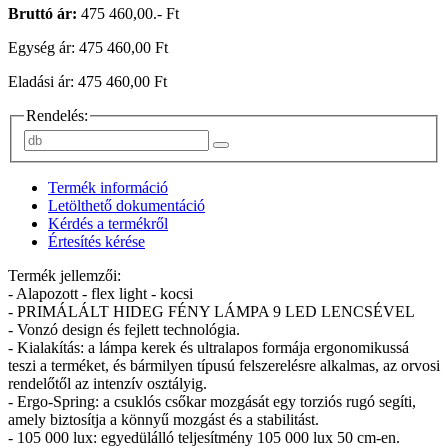
Bruttó ár:
475 460,00.- Ft
Egység ár: 475 460,00 Ft
Eladási ár: 475 460,00 Ft
Rendelés:
Termék információ
Letölthető dokumentáció
Kérdés a termékről
Értesítés kérése
Termék jellemzői:
- Alapozott - flex light - kocsi
- PRIMÁLÁLT HIDEG FÉNY LÁMPA 9 LED LENCSÉVEL
- Vonzó design és fejlett technológia.
- Kialakítás: a lámpa kerek és ultralapos formája ergonomikussá
teszi a terméket, és bármilyen típusú felszerelésre alkalmas, az orvosi
rendelőtől az intenzív osztályig.
- Ergo-Spring: a csuklós csőkar mozgását egy torziós rugó segíti,
amely biztosítja a könnyű mozgást és a stabilitást.
- 105 000 lux: egyedülálló teljesítmény 105 000 lux 50 cm-en.