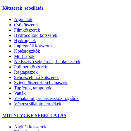
Kötszerek, sebellátás
Alginátok
Csőkötszerek
Filmkötszerek
Hydrocolloid kötszerek
Hydrogélek
Impregnált kötszerek
Kötésrögzítők
Mull-lapok
Nedvszívó sebpárnák, habkötszerek
Polimer kötszerek
Ragtapaszok
Sebösszehúzó kötszerek
Szigetkötszerek, sebtapaszok
Tupferek, tamponok
Vatták
Vénakanül-, vénás eszköz rögzítők
Vérzéscsillapító termékek
MÖLNLYCKE SEBELLÁTÁS
Alginát kotszerek