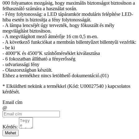
000 folyamatos mozgásig, hogy maximális biztonságot biztosítson a
felhasználó számára a használat során.
- Fény folytonosság: a LED tápáramkör moduláris felépítése LED-
hiba esetén is biztosítja a fény folytonosságát.
- A lámpa lencséjét úgy tervezték, hogy fókuszált és mély
megvilágítást biztosítson.
- A megvilágított mező átmérője 16 cm 0,5 m-en.
- A következő funkciókat a membrán billentyűzet billentyűi vezérlik:
- be ki
- 4000°K és 4500°K színhőmérséklet kiválasztása
- 6 fokozatban állítható a fényerősség
- udvariassági fény
- Olaszországban készült.
Ehhez a termékhez nincs letölthető dokumentáció.(01)
* Elküldheti nekünk a termékkel (Kód:
U00027540
) kapcsolatos
kérdését.
Email cím
@
Kérdés:
Mehet