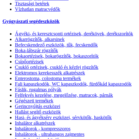
Tisztasági betétek
Vízhatlan matracvédők
Gyógyászati segédeszközök
Ágyéki- és keresztcsonti ortézisek, derékövek, derékszorítók
Alkarrögzítők, alkarsinek
Befecskendező eszközök, tűk, fecskendők
Boka-lábszár rögzítők
Bokaortézisek, bokarögzítők, bokaszorítók
Csípőortézisek
Csukló ortézisek, csukló és kézfej rögzítők
Elektromos kerekesszék alkatrészek
Enterostoma, colostoma termékek
Fali kapaszkodók, WC kapaszkodók, fürdőkád kapaszodók
Fáslik, rugalmas pólyák
Felfekvés kezelése, megelőzése, matracok, párnák
Gégészeti termékek
Gerincnyújtás eszközei
Hallást segítő eszközök
Hasi- és ágyéksérv eszközei, sérvkötők, haskötők
Inhalátor alkatrészek
Inhalátorok - kompresszoros
Inhalátorok - ultrahangos zajmentes