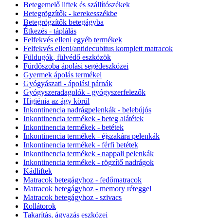
Betegemelő liftek és szállítószékek
Betegrögzítők - kerekesszékbe
Betegrögzítők betegágyba
Étkezés - táplálás
Felfekvés elleni egyéb termékek
Felfekvés elleni/antidecubitus komplett matracok
Füldugók, fülvédő eszközök
Fürdőszoba ápolási segédeszközei
Gyermek ápolás termékei
Gyógyászati - ápolási párnák
Gyógyszeradagolók - gyógyszerfelezők
Higiénia az ágy körül
Inkontinencia nadrágpelenkák - belebújós
Inkontinencia termékek - beteg alátétek
Inkontinencia termékek - betétek
Inkontinencia termékek - éjszakára pelenkák
Inkontinencia termékek - férfi betétek
Inkontinencia termékek - nappali pelenkák
Inkontinencia termékek - rögzítő nadrágok
Kádliftek
Matracok betegágyhoz - fedőmatracok
Matracok betegágyhoz - memory réteggel
Matracok betegágyhoz - szivacs
Rollátorok
Takarítás, ágyazás eszközei