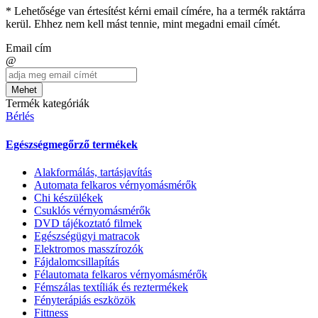
* Lehetősége van értesítést kérni email címére, ha a termék raktárra
kerül. Ehhez nem kell mást tennie, mint megadni email címét.
Email cím
@
Mehet
Termék kategóriák
Bérlés
Egészségmegőrző termékek
Alakformálás, tartásjavítás
Automata felkaros vérnyomásmérők
Chi készülékek
Csuklós vérnyomásmérők
DVD tájékoztató filmek
Egészségügyi matracok
Elektromos masszírozók
Fájdalomcsillapítás
Félautomata felkaros vérnyomásmérők
Fémszálas textíliák és reztermékek
Fényterápiás eszközök
Fittness