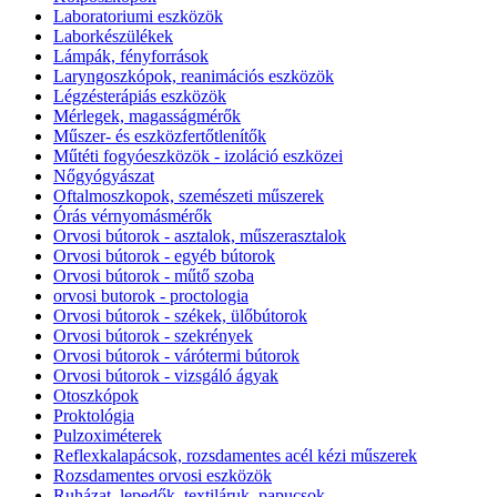
Laboratoriumi eszközök
Laborkészülékek
Lámpák, fényforrások
Laryngoszkópok, reanimációs eszközök
Légzésterápiás eszközök
Mérlegek, magasságmérők
Műszer- és eszközfertőtlenítők
Műtéti fogyóeszközök - izoláció eszközei
Nőgyógyászat
Oftalmoszkopok, szemészeti műszerek
Órás vérnyomásmérők
Orvosi bútorok - asztalok, műszerasztalok
Orvosi bútorok - egyéb bútorok
Orvosi bútorok - műtő szoba
orvosi butorok - proctologia
Orvosi bútorok - székek, ülőbútorok
Orvosi bútorok - szekrények
Orvosi bútorok - várótermi bútorok
Orvosi bútorok - vizsgáló ágyak
Otoszkópok
Proktológia
Pulzoximéterek
Reflexkalapácsok, rozsdamentes acél kézi műszerek
Rozsdamentes orvosi eszközök
Ruházat, lepedők, textiláruk, papucsok