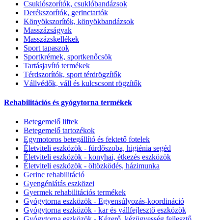
Csuklószorítók, csuklóbandázsok
Derékszorítók, gerinctartók
Könyökszorítók, könyökbandázsok
Masszázságyak
Masszázskellékek
Sport tapaszok
Sportkrémek, sportkenőcsök
Tartásjavító termékek
Térdszorítók, sport térdrögzítők
Vállvédők, váll és kulcscsont rögzítők
Rehabilitációs és gyógytorna termékek
Betegemelő liftek
Betegemelő tartozékok
Egymotoros betegállító és fektető fotelek
Életviteli eszközök - fürdőszoba, higiénia segéd
Életviteli eszközök - konyhai, étkezés eszközök
Életviteli eszközök - öltözködés, házimunka
Gerinc rehabilitáció
Gyengénlátás eszközei
Gyermek rehabilitációs termékek
Gyógytorna eszközök - Egyensúlyozás-koordináció
Gyógytorna eszközök - kar és vállfejlesztő eszközök
Gyógytorna eszközök - Kézerő, kézügyesség fejlesztő