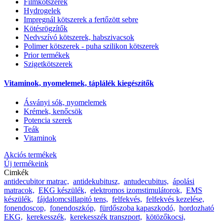
Filmkötszerek
Hydrogelek
Impregnál kötszerek a fertőzött sebre
Kötésrögzítők
Nedvszívó kötszerek, habszivacsok
Polimer kötszerek - puha szilikon kötszerek
Prior termékek
Szigetkötszerek
Vitaminok, nyomelemek, táplálék kiegészítők
Ásványi sók, nyomelemek
Krémek, kenőcsök
Potencia szerek
Teák
Vitaminok
Akciós termékek
Új termékeink
Cimkék
antidecubitor matrac,
antidekubitusz,
antudecubitus,
ápolási
matracok,
EKG készülék,
elektromos izomstimulátorok,
EMS
készülék,
fájdalomcsillapitó tens,
felfekvés,
felfekvés kezelése,
fonendoscop,
fonendoszkóp,
fürdőszoba kapaszkodó,
hordozható
EKG,
kerekesszék,
kerekesszék transzport,
kötözőkocsi,