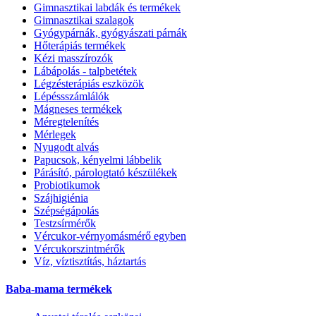
Gimnasztikai labdák és termékek
Gimnasztikai szalagok
Gyógypárnák, gyógyászati párnák
Hőterápiás termékek
Kézi masszírozók
Lábápolás - talpbetétek
Légzésterápiás eszközök
Lépéssszámlálók
Mágneses termékek
Méregtelenítés
Mérlegek
Nyugodt alvás
Papucsok, kényelmi lábbelik
Párásító, párologtató készülékek
Probiotikumok
Szájhigiénia
Szépségápolás
Testzsírmérők
Vércukor-vérnyomásmérő egyben
Vércukorszintmérők
Víz, víztisztítás, háztartás
Baba-mama termékek