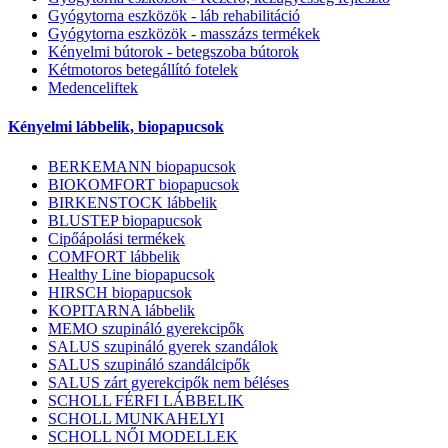
Gyógytorna eszközök - láb rehabilitáció
Gyógytorna eszközök - masszázs termékek
Kényelmi bútorok - betegszoba bútorok
Kétmotoros betegállító fotelek
Medenceliftek
Kényelmi lábbelik, biopapucsok
BERKEMANN biopapucsok
BIOKOMFORT biopapucsok
BIRKENSTOCK lábbelik
BLUSTEP biopapucsok
Cipőápolási termékek
COMFORT lábbelik
Healthy Line biopapucsok
HIRSCH biopapucsok
KOPITARNA lábbelik
MEMO szupináló gyerekcipők
SALUS szupináló gyerek szandálok
SALUS szupináló szandálcipők
SALUS zárt gyerekcipők nem béléses
SCHOLL FÉRFI LÁBBELIK
SCHOLL MUNKAHELYI
SCHOLL NŐI MODELLEK