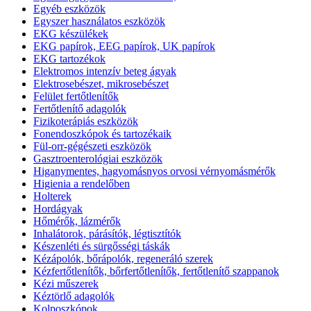
Egyéb eszközök
Egyszer használatos eszközök
EKG készülékek
EKG papírok, EEG papírok, UK papírok
EKG tartozékok
Elektromos intenzív beteg ágyak
Elektrosebészet, mikrosebészet
Felület fertőtlenítők
Fertőtlenítő adagolók
Fizikoterápiás eszközök
Fonendoszkópok és tartozékaik
Fül-orr-gégészeti eszközök
Gasztroenterológiai eszközök
Higanymentes, hagyomásnyos orvosi vérnyomásmérők
Higienia a rendelőben
Holterek
Hordágyak
Hőmérők, lázmérők
Inhalátorok, párásítók, légtisztítók
Készenléti és sürgősségi táskák
Kézápolók, bőrápolók, regeneráló szerek
Kézfertőtlenítők, bőrfertőtlenítők, fertőtlenítő szappanok
Kézi műszerek
Kéztörlő adagolók
Kolposzkópok