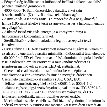
- Fényerősség beállítása: hat különböző beállítási fokozat az elülső
panelen található gombokkal.
- 4000-4500 °K Színhőmérséklet választás: a két szín
összehasonlítása (K) növeli a részletek láthatóságát.
- Árnyékoltás: a lencsék radiális elrendezése és a nagy átmérőjű
lámpa (195 mm) lehetővé teszi az árnyékoltást és a háromdimenziós
megvilágítást.
- Állítható belső világítás: integrálja a környezeti fényt a
hagyományos koncentrált fénnyel.
- Sterilizálható kivehető markolat: a legjobb aszepszist teszi
lehetővé.
- Hideg fény: a LED-ek csökkentett infravörös sugárzása, valamint
az alacsony energiafogyasztás minimális hőkibocsátást tesz lehetővé.
- 60 000 óra LED-ek élettartama: a felső alumínium kupola lehetővé
teszi a hőcserét, ezáltal csökkenti a munkahőmérsékletet és
jelentősen megnöveli az egyes LED-ek élettartamát.
- Cserélhető csatlakozók: transzformátor be van építve a
csatlakozóba a kar könnyebb és simább mozgása érdekében.
Cserélhető csatlakozókkal szállítva (UK, USA, EU).
- Teljesen tanúsított: megfelel az IEC 60601-1 és 60601-1-2
általános egészségügyi szabványoknak, valamint az IEC 60601-2-
41 93/42 EEC és 2007/47 EC speciális szabványnak, és CE-
jelöléssel rendelkezik, mint I. osztályú orvosi eszköz.
- Mechanikai tesztelés és felhasználói biztonság: öntött alumínium és
acélcső szerkezet. A csuklós kar mechanikai tesztelésen esett át 40