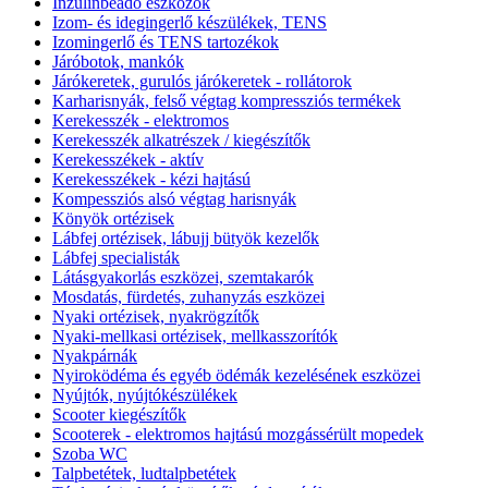
Inzulinbeadó eszközök
Izom- és idegingerlő készülékek, TENS
Izomingerlő és TENS tartozékok
Járóbotok, mankók
Járókeretek, gurulós járókeretek - rollátorok
Karharisnyák, felső végtag kompressziós termékek
Kerekesszék - elektromos
Kerekesszék alkatrészek / kiegészítők
Kerekesszékek - aktív
Kerekesszékek - kézi hajtású
Kompessziós alsó végtag harisnyák
Könyök ortézisek
Lábfej ortézisek, lábujj bütyök kezelők
Lábfej specialisták
Látásgyakorlás eszközei, szemtakarók
Mosdatás, fürdetés, zuhanyzás eszközei
Nyaki ortézisek, nyakrögzítők
Nyaki-mellkasi ortézisek, mellkasszorítók
Nyakpárnák
Nyiroködéma és egyéb ödémák kezelésének eszközei
Nyújtók, nyújtókészülékek
Scooter kiegészítők
Scooterek - elektromos hajtású mozgássérült mopedek
Szoba WC
Talpbetétek, ludtalpbetétek