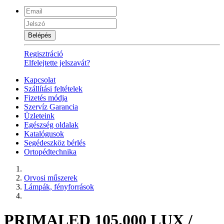
Belépés
Regisztráció
Elfelejtette jelszavát?
Kapcsolat
Szállítási feltételek
Fizetés módja
Szervíz Garancia
Üzleteink
Egészség oldalak
Katalógusok
Segédeszköz bérlés
Ortopédtechnika
Orvosi műszerek
Lámpák, fényforrások
PRIMALED 105.000 LUX /