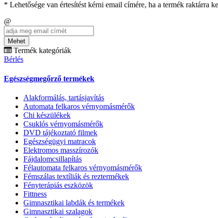
* Lehetősége van értesítést kérni email címére, ha a termék raktárra 
Email
@
cím
Mehet
Termék kategóriák
Bérlés
Egészségmegőrző termékek
Alakformálás, tartásjavítás
Automata felkaros vérnyomásmérők
Chi készülékek
Csuklós vérnyomásmérők
DVD tájékoztató filmek
Egészségügyi matracok
Elektromos masszírozók
Fájdalomcsillapítás
Félautomata felkaros vérnyomásmérők
Fémszálas textíliák és reztermékek
Fényterápiás eszközök
Fittness
Gimnasztikai labdák és termékek
Gimnasztikai szalagok