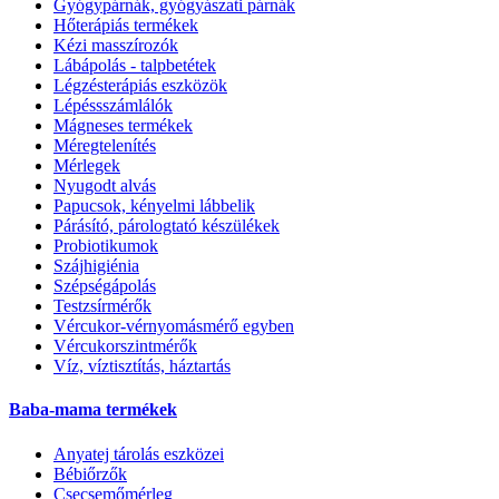
Gyógypárnák, gyógyászati párnák
Hőterápiás termékek
Kézi masszírozók
Lábápolás - talpbetétek
Légzésterápiás eszközök
Lépéssszámlálók
Mágneses termékek
Méregtelenítés
Mérlegek
Nyugodt alvás
Papucsok, kényelmi lábbelik
Párásító, párologtató készülékek
Probiotikumok
Szájhigiénia
Szépségápolás
Testzsírmérők
Vércukor-vérnyomásmérő egyben
Vércukorszintmérők
Víz, víztisztítás, háztartás
Baba-mama termékek
Anyatej tárolás eszközei
Bébiőrzők
Csecsemőmérleg