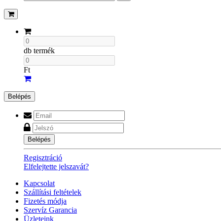
db termék
Ft
Belépés
Belépés
Regisztráció
Elfelejtette jelszavát?
Kapcsolat
Szállítási feltételek
Fizetés módja
Szervíz Garancia
Üzleteink