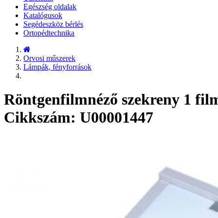
Egészség oldalak
Katalógusok
Segédeszköz bérlés
Ortopédtechnika
Orvosi műszerek
Lámpák, fényforrások
Röntgenfilmnéző szekreny 1 fil
Cikkszám: U00001447