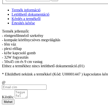
Termék információ
Letölthető dokumentáció
Kérdés a termékről
Értesítés kérése
Termék jellemzői:
- röntgenfilmnéző szekrény
- kompakt körfénycsöves megvilágítás
- fém váz
- plexi előlap
- ki/be kapcsoló gomb
- 32W fogyasztás
- 50x45 cm és 9 cm vastag
Ehhez a termékhez nincs letölthető dokumentáció.(01)
* Elküldheti nekünk a termékkel (Kód:
U00001447
) kapcsolatos kér
Email
@
cím
Kérdés:
Mehet