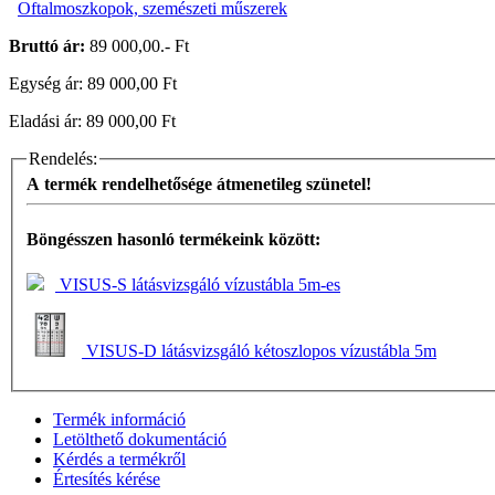
Oftalmoszkopok, szemészeti műszerek
Bruttó ár:
89 000,00.- Ft
Egység ár: 89 000,00 Ft
Eladási ár: 89 000,00 Ft
Rendelés:
A termék rendelhetősége átmenetileg szünetel!
Böngésszen hasonló termékeink között:
VISUS-S látásvizsgáló vízustábla 5m-es
VISUS-D látásvizsgáló kétoszlopos vízustábla 5m
Termék információ
Letölthető dokumentáció
Kérdés a termékről
Értesítés kérése