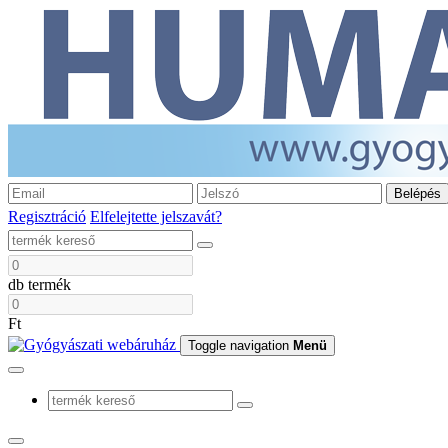
Belépés
Regisztráció
Elfelejtette jelszavát?
db termék
Ft
Toggle navigation
Menü