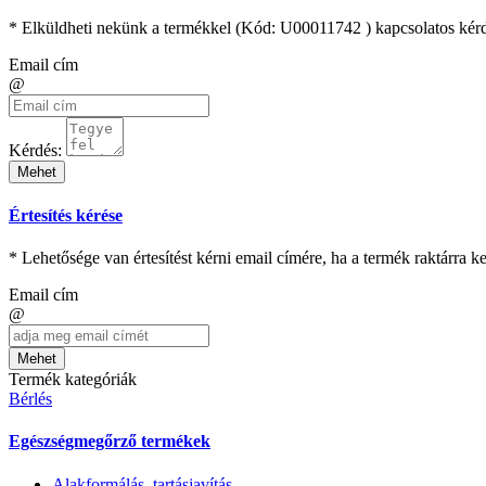
* Elküldheti nekünk a termékkel (Kód:
U00011742
) kapcsolatos kérd
Email cím
@
Kérdés:
Mehet
Értesítés kérése
* Lehetősége van értesítést kérni email címére, ha a termék raktárra 
Email cím
@
Mehet
Termék kategóriák
Bérlés
Egészségmegőrző termékek
Alakformálás, tartásjavítás