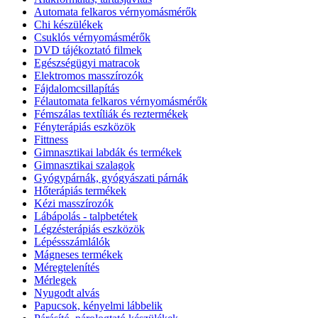
Automata felkaros vérnyomásmérők
Chi készülékek
Csuklós vérnyomásmérők
DVD tájékoztató filmek
Egészségügyi matracok
Elektromos masszírozók
Fájdalomcsillapítás
Félautomata felkaros vérnyomásmérők
Fémszálas textíliák és reztermékek
Fényterápiás eszközök
Fittness
Gimnasztikai labdák és termékek
Gimnasztikai szalagok
Gyógypárnák, gyógyászati párnák
Hőterápiás termékek
Kézi masszírozók
Lábápolás - talpbetétek
Légzésterápiás eszközök
Lépéssszámlálók
Mágneses termékek
Méregtelenítés
Mérlegek
Nyugodt alvás
Papucsok, kényelmi lábbelik