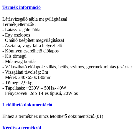
Termék információ
Látásvizsgáló tábla megvilágítással
Termékjellemzők:
- Látásvizsgáló tábla
- Egy oszlopos
- Önálló beépített megvilágítással
- Asztalra, vagy falra helyezhető
- Könnyen cserélhető előlapos
- Kis tömegű
- Műanyag borítás
- Választható előlapok: villás, betűs, számos, gyermek mintás (azár tar
- Vizsgálati távolság: 3m
- Méret: 240x650x130mm
- Tömeg: 2,9 kg
- Tápellátás: ~230V – 50Hz- 40W
- Fénycsövek: 2db T4-es típusú, 20W-os
Letölthető dokumentáció
Ehhez a termékhez nincs letölthető dokumentáció.(01)
Kérdés a termékről