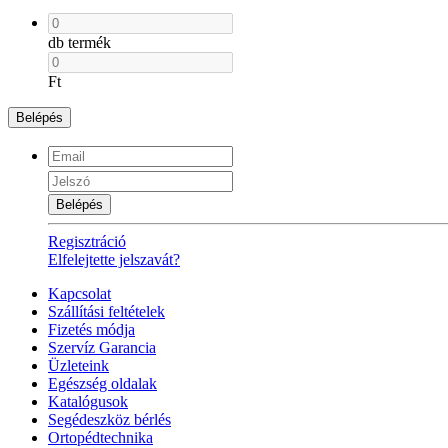
db termék
Ft
Belépés
Belépés
Regisztráció
Elfelejtette jelszavát?
Kapcsolat
Szállítási feltételek
Fizetés módja
Szervíz Garancia
Üzleteink
Egészség oldalak
Katalógusok
Segédeszköz bérlés
Ortopédtechnika