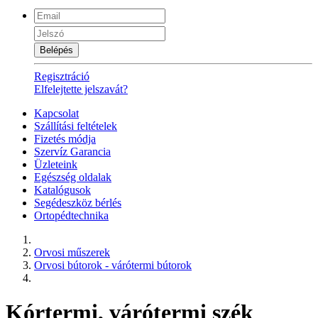
Belépés
Regisztráció
Elfelejtette jelszavát?
Kapcsolat
Szállítási feltételek
Fizetés módja
Szervíz Garancia
Üzleteink
Egészség oldalak
Katalógusok
Segédeszköz bérlés
Ortopédtechnika
Orvosi műszerek
Orvosi bútorok - várótermi bútorok
Kórtermi, várótermi szék