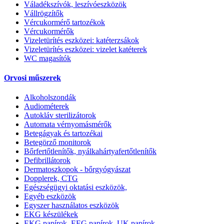
Váladékszívók, leszívóeszközök
Vállrögzítők
Vércukormérő tartozékok
Vércukormérők
Vizeletürítés eszközei: katéterzsákok
Vizeletürítés eszközei: vizelet katéterek
WC magasítók
Orvosi műszerek
Alkoholszondák
Audiométerek
Autokláv sterilizátorok
Automata vérnyomásmérők
Betegágyak és tartozékai
Betegörző monitorok
Bőrfertőtlenítők, nyálkahártyafertőtlenítők
Defibrillátorok
Dermatoszkopok - bőrgyógyászat
Dopplerek, CTG
Egészségügyi oktatási eszközök,
Egyéb eszközök
Egyszer használatos eszközök
EKG készülékek
EKG papírok, EEG papírok, UK papírok