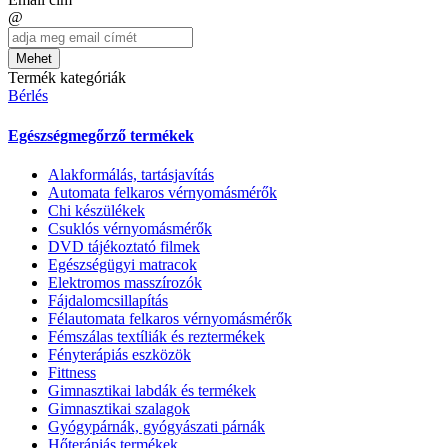
@
Mehet
Termék kategóriák
Bérlés
Egészségmegőrző termékek
Alakformálás, tartásjavítás
Automata felkaros vérnyomásmérők
Chi készülékek
Csuklós vérnyomásmérők
DVD tájékoztató filmek
Egészségügyi matracok
Elektromos masszírozók
Fájdalomcsillapítás
Félautomata felkaros vérnyomásmérők
Fémszálas textíliák és reztermékek
Fényterápiás eszközök
Fittness
Gimnasztikai labdák és termékek
Gimnasztikai szalagok
Gyógypárnák, gyógyászati párnák
Hőterápiás termékek