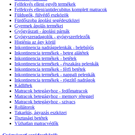
Felfekvés elleni egyéb termékek
Felfekvés elleni/antidecubitus komplett matracok
Füldugók, fülvédő eszközök
Fürdőszoba ápolási segédeszközei
Gyermek ápolás termékei
Gyógyászati - ápolási párnák
Gyógyszeradagolók - gyógyszerfelezők
Higiénia az ágy körül
Inkontinencia nadrágpelenkák - belebújós
Inkontinencia termékek - beteg alátétek
Inkontinencia termékek - betétek
Inkontinencia termékek - éjszakára pelenkák
Inkontinencia termékek - férfi betétek
Inkontinencia termékek - nappali pelenkák
Inkontinencia termékek - rögzítő nadrágok
Kádliftek
Matracok betegágyhoz - fedőmatracok
Matracok betegágyhoz - memory réteggel
Matracok betegágyhoz - szivacs
Rollátorok
Takarítás, ágyazás eszközei
Tisztasági betétek
Vízhatlan matracvédők