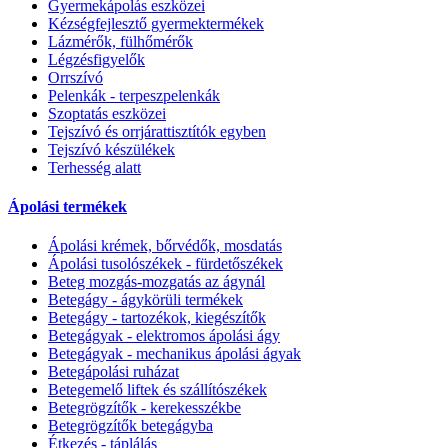
Gyermekápolás eszközei
Kézségfejlesztő gyermektermékek
Lázmérők, fülhőmérők
Légzésfigyelők
Orrszívó
Pelenkák - terpeszpelenkák
Szoptatás eszközei
Tejszívó és orrjárattisztítók egyben
Tejszívó készülékek
Terhesség alatt
Ápolási termékek
Ápolási krémek, bőrvédők, mosdatás
Ápolási tusolószékek - fürdetőszékek
Beteg mozgás-mozgatás az ágynál
Betegágy - ágykörüli termékek
Betegágy - tartozékok, kiegészítők
Betegágyak - elektromos ápolási ágy
Betegágyak - mechanikus ápolási ágyak
Betegápolási ruházat
Betegemelő liftek és szállítószékek
Betegrögzítők - kerekesszékbe
Betegrögzítők betegágyba
Étkezés - táplálás