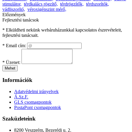
stimulátor,
térdkalács rögzítő,
térdrögzítők,
térdszorítók,
vádliszorító,
véroxigénszint mérő,
Előzmények
Fejlesztési tanácsok
* Elküldheti nekünk webáruházunkkal kapcsolatos észrevételeit,
fejlesztési tanácsait.
*
Email cím:
*
Üzenet:
Mehet
Információk
Adatvédelmi irányelvek
Á.Sz.F.
GLS csomagpontok
PostaPont csomagpontok
Szaküzleteink
8200 Veszprém, Bezerédi u. 2.