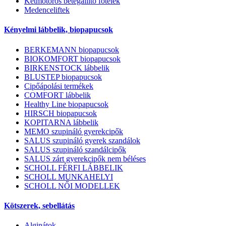
Kétmotoros betegállító fotelek
Medenceliftek
Kényelmi lábbelik, biopapucsok
BERKEMANN biopapucsok
BIOKOMFORT biopapucsok
BIRKENSTOCK lábbelik
BLUSTEP biopapucsok
Cipőápolási termékek
COMFORT lábbelik
Healthy Line biopapucsok
HIRSCH biopapucsok
KOPITARNA lábbelik
MEMO szupináló gyerekcipők
SALUS szupináló gyerek szandálok
SALUS szupináló szandálcipők
SALUS zárt gyerekcipők nem béléses
SCHOLL FÉRFI LÁBBELIK
SCHOLL MUNKAHELYI
SCHOLL NŐI MODELLEK
Kötszerek, sebellátás
Alginátok