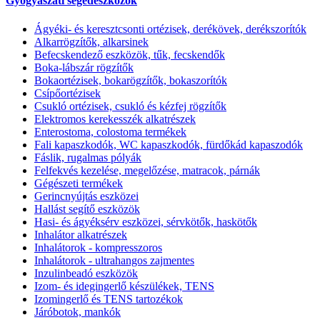
Gyógyászati segédeszközök
Ágyéki- és keresztcsonti ortézisek, derékövek, derékszorítók
Alkarrögzítők, alkarsinek
Befecskendező eszközök, tűk, fecskendők
Boka-lábszár rögzítők
Bokaortézisek, bokarögzítők, bokaszorítók
Csípőortézisek
Csukló ortézisek, csukló és kézfej rögzítők
Elektromos kerekesszék alkatrészek
Enterostoma, colostoma termékek
Fali kapaszkodók, WC kapaszkodók, fürdőkád kapaszodók
Fáslik, rugalmas pólyák
Felfekvés kezelése, megelőzése, matracok, párnák
Gégészeti termékek
Gerincnyújtás eszközei
Hallást segítő eszközök
Hasi- és ágyéksérv eszközei, sérvkötők, haskötők
Inhalátor alkatrészek
Inhalátorok - kompresszoros
Inhalátorok - ultrahangos zajmentes
Inzulinbeadó eszközök
Izom- és idegingerlő készülékek, TENS
Izomingerlő és TENS tartozékok
Járóbotok, mankók