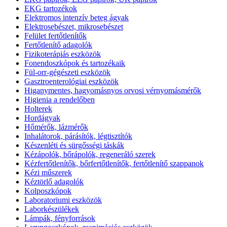
EKG tartozékok
Elektromos intenzív beteg ágyak
Elektrosebészet, mikrosebészet
Felület fertőtlenítők
Fertőtlenítő adagolók
Fizikoterápiás eszközök
Fonendoszkópok és tartozékaik
Fül-orr-gégészeti eszközök
Gasztroenterológiai eszközök
Higanymentes, hagyomásnyos orvosi vérnyomásmérők
Higienia a rendelőben
Holterek
Hordágyak
Hőmérők, lázmérők
Inhalátorok, párásítók, légtisztítók
Készenléti és sürgősségi táskák
Kézápolók, bőrápolók, regeneráló szerek
Kézfertőtlenítők, bőrfertőtlenítők, fertőtlenítő szappanok
Kézi műszerek
Kéztörlő adagolók
Kolposzkópok
Laboratoriumi eszközök
Laborkészülékek
Lámpák, fényforrások