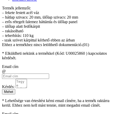
Termék jellemzői:
– fekete festett acél váz
– hátlap szivacs: 20 mm, ülőlap szivacs: 20 mm
– erős rétegelt falemez háttámla és ülőlap panel
– ülőlap alatt fedőkárpit
– rakásolható
– teherbírás: 110 kg
- szak szövet kárpittal kérhető ebben az árban
Ehhez a termékhez nincs letölthető dokumentáció.(01)
* Elküldheti nekünk a termékkel (Kód:
U00025860
) kapcsolatos
kérdését.
Email cím
@
Kérdés:
Mehet
* Lehetősége van értesítést kérni email címére, ha a termék raktárra
kerül. Ehhez nem kell mást tennie, mint megadni email címét.
Email cím