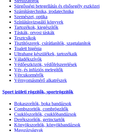
Sterilizátorok
Sürgősségi betegellátás és elsősegély eszközei
Számítástechnika, irodatechnika
Szemészet, optika
Színlátásvizsgáló könyvek
Tartozékok, kiegészítők
Táskák, orvosi táskák
Tesztcsíkok
Tisztítószerek, csírátlanítók, szagtalanítok
Toalett higénia
Ultrahang készülékek, tartozékaik
Váladékszívók
Védőeszközök, védőfelszerelések
Vér- és infúziós melegítők
Vércukormérők
Vérnyomásmérő alkatrészek
Sport izületi rögzítők, sportrögzítők
Bokaszorítók, boka bandázsok
Combszoritók, combrögzítők
Csuklószorítók, csuklóbandázsok
Derékszorítók, gerinctartók
Könyökszorítók, könyökbandázsok
Masszázságyak