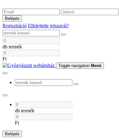
Belépés
Regisztráció
Elfelejtette jelszavát?
db termék
Ft
Toggle navigation
Menü
db termék
Ft
Belépés