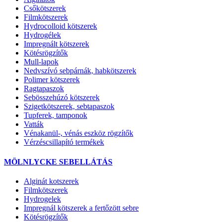
Csőkötszerek
Filmkötszerek
Hydrocolloid kötszerek
Hydrogélek
Impregnált kötszerek
Kötésrögzítők
Mull-lapok
Nedvszívó sebpárnák, habkötszerek
Polimer kötszerek
Ragtapaszok
Sebösszehúzó kötszerek
Szigetkötszerek, sebtapaszok
Tupferek, tamponok
Vatták
Vénakanül-, vénás eszköz rögzítők
Vérzéscsillapító termékek
MÖLNLYCKE SEBELLÁTÁS
Alginát kotszerek
Filmkötszerek
Hydrogelek
Impregnál kötszerek a fertőzött sebre
Kötésrögzítők