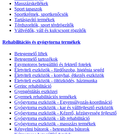
Masszázskellékek
Sport tapaszok
Sportkrémek, sportkenőcsök
Tartásjavító termékek
Térdszorítók, sport térdrögzítők
Vállvédők, váll és kulcscsont rögzítők
Rehabilitációs és gyógytorna termékek
Betegemelő liftek
Betegemelő tartozékok
Egymotoros betegállító és fektető fotelek
Életviteli eszközök - fürdőszoba, higiénia segéd
Életviteli eszközök - konyhai, étkezés eszközök
Életviteli eszközök - öltözködés, házimunka
Gerinc rehabilitáció
Gyengénlátás eszközei
Gyermek rehabilitációs termékek
Gyógytorna eszközök - Egyensúlyozás-koordináció
Gyógytorna eszközök - kar és vállfejlesztő eszközök
Gyógytorna eszközök - Kézerő, kézügyesség fejlesztő
Gyógytorna eszközök - láb rehabilitáció
Gyógytorna eszközök - masszázs termékek
Kényelmi bútorok - betegszoba bútorok