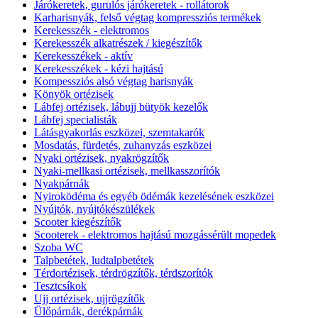
Járókeretek, gurulós járókeretek - rollátorok
Karharisnyák, felső végtag kompressziós termékek
Kerekesszék - elektromos
Kerekesszék alkatrészek / kiegészítők
Kerekesszékek - aktív
Kerekesszékek - kézi hajtású
Kompessziós alsó végtag harisnyák
Könyök ortézisek
Lábfej ortézisek, lábujj bütyök kezelők
Lábfej specialisták
Látásgyakorlás eszközei, szemtakarók
Mosdatás, fürdetés, zuhanyzás eszközei
Nyaki ortézisek, nyakrögzítők
Nyaki-mellkasi ortézisek, mellkasszorítók
Nyakpárnák
Nyiroködéma és egyéb ödémák kezelésének eszközei
Nyújtók, nyújtókészülékek
Scooter kiegészítők
Scooterek - elektromos hajtású mozgássérült mopedek
Szoba WC
Talpbetétek, ludtalpbetétek
Térdortézisek, térdrögzítők, térdszorítók
Tesztcsíkok
Ujj ortézisek, ujjrögzítők
Ülőpárnák, derékpárnák