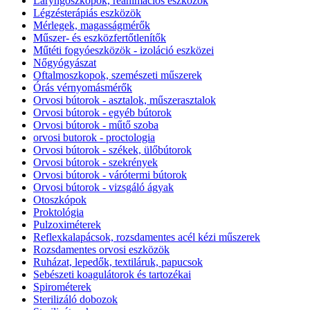
Laryngoszkópok, reanimációs eszközök
Légzésterápiás eszközök
Mérlegek, magasságmérők
Műszer- és eszközfertőtlenítők
Műtéti fogyóeszközök - izoláció eszközei
Nőgyógyászat
Oftalmoszkopok, szemészeti műszerek
Órás vérnyomásmérők
Orvosi bútorok - asztalok, műszerasztalok
Orvosi bútorok - egyéb bútorok
Orvosi bútorok - műtő szoba
orvosi butorok - proctologia
Orvosi bútorok - székek, ülőbútorok
Orvosi bútorok - szekrények
Orvosi bútorok - várótermi bútorok
Orvosi bútorok - vizsgáló ágyak
Otoszkópok
Proktológia
Pulzoximéterek
Reflexkalapácsok, rozsdamentes acél kézi műszerek
Rozsdamentes orvosi eszközök
Ruházat, lepedők, textiláruk, papucsok
Sebészeti koagulátorok és tartozékai
Spirométerek
Sterilizáló dobozok