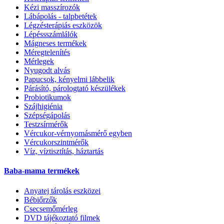
Kézi masszírozók
Lábápolás - talpbetétek
Légzésterápiás eszközök
Lépéssszámlálók
Mágneses termékek
Méregtelenítés
Mérlegek
Nyugodt alvás
Papucsok, kényelmi lábbelik
Párásító, párologtató készülékek
Probiotikumok
Szájhigiénia
Szépségápolás
Testzsírmérők
Vércukor-vérnyomásmérő egyben
Vércukorszintmérők
Víz, víztisztítás, háztartás
Baba-mama termékek
Anyatej tárolás eszközei
Bébiőrzők
Csecsemőmérleg
DVD tájékoztató filmek