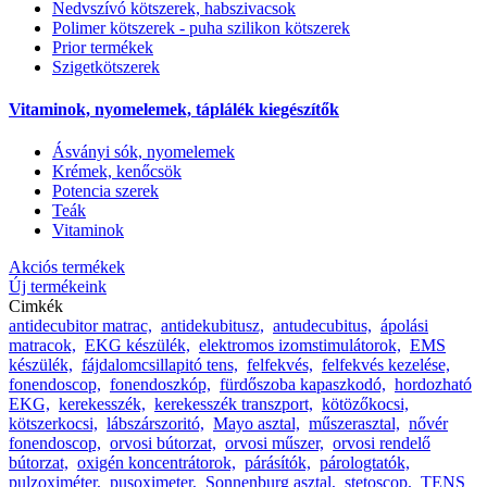
Nedvszívó kötszerek, habszivacsok
Polimer kötszerek - puha szilikon kötszerek
Prior termékek
Szigetkötszerek
Vitaminok, nyomelemek, táplálék kiegészítők
Ásványi sók, nyomelemek
Krémek, kenőcsök
Potencia szerek
Teák
Vitaminok
Akciós termékek
Új termékeink
Cimkék
antidecubitor matrac,
antidekubitusz,
antudecubitus,
ápolási
matracok,
EKG készülék,
elektromos izomstimulátorok,
EMS
készülék,
fájdalomcsillapitó tens,
felfekvés,
felfekvés kezelése,
fonendoscop,
fonendoszkóp,
fürdőszoba kapaszkodó,
hordozható
EKG,
kerekesszék,
kerekesszék transzport,
kötözőkocsi,
kötszerkocsi,
lábszárszoritó,
Mayo asztal,
műszerasztal,
nővér
fonendoscop,
orvosi bútorzat,
orvosi műszer,
orvosi rendelő
bútorzat,
oxigén koncentrátorok,
párásítók,
párologtatók,
pulzoximéter,
pusoximeter,
Sonnenburg asztal,
stetoscop,
TENS