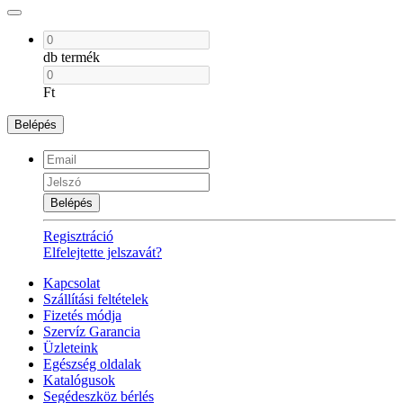
db termék
Ft
Belépés
Belépés
Regisztráció
Elfelejtette jelszavát?
Kapcsolat
Szállítási feltételek
Fizetés módja
Szervíz Garancia
Üzleteink
Egészség oldalak
Katalógusok
Segédeszköz bérlés