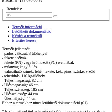
Eladási ár: 133 070,00 Ft
Rendelés:
Termék információ
Letölthető dokumentáció
Kérdés a termékről
Értesítés kérése
Termék jellemzői:
- pados változat, 3 ülőhellyel
- fekete acélváz
- fekete (PN) vagy krómozott (PC) ívelt lábak
- műanyag kagylóülés
- választható színek: fehér, fekete, kék, piros, szürke, v.zöld
- teherbírás: 110 kg/ülőhely
- Teljes magasság: 82 cm
- Ülésmagasság: 46 cm
- Teljes szélesség: 185 cm
- Ülésszélesség: 44 cm
- Ülésmélység: 44 cm
Ehhez a termékhez nincs letölthető dokumentáció.(01)
* Elküldheti nekünk a termékkel (Kód:
U00020870
) kapcsolatos