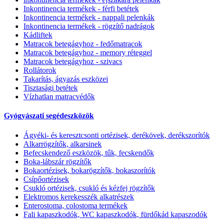
Inkontinencia termékek - férfi betétek
Inkontinencia termékek - nappali pelenkák
Inkontinencia termékek - rögzítő nadrágok
Kádliftek
Matracok betegágyhoz - fedőmatracok
Matracok betegágyhoz - memory réteggel
Matracok betegágyhoz - szivacs
Rollátorok
Takarítás, ágyazás eszközei
Tisztasági betétek
Vízhatlan matracvédők
Gyógyászati segédeszközök
Ágyéki- és keresztcsonti ortézisek, derékövek, derékszorítók
Alkarrögzítők, alkarsinek
Befecskendező eszközök, tűk, fecskendők
Boka-lábszár rögzítők
Bokaortézisek, bokarögzítők, bokaszorítók
Csípőortézisek
Csukló ortézisek, csukló és kézfej rögzítők
Elektromos kerekesszék alkatrészek
Enterostoma, colostoma termékek
Fali kapaszkodók, WC kapaszkodók, fürdőkád kapaszodók