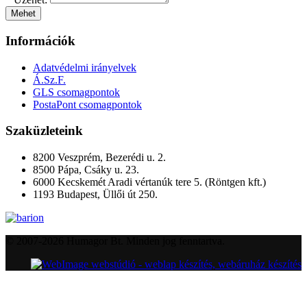
Mehet
Információk
Adatvédelmi irányelvek
Á.Sz.F.
GLS csomagpontok
PostaPont csomagpontok
Szaküzleteink
8200 Veszprém, Bezerédi u. 2.
8500 Pápa, Csáky u. 23.
6000 Kecskemét Aradi vértanúk tere 5. (Röntgen kft.)
1193 Budapest, Üllői út 250.
© 2007-2026 Humagor Bt. Minden jog fenntartva.