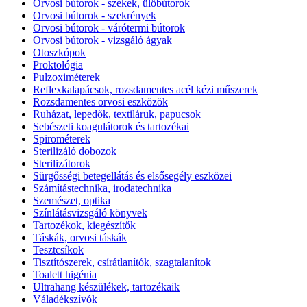
Orvosi bútorok - székek, ülőbútorok
Orvosi bútorok - szekrények
Orvosi bútorok - várótermi bútorok
Orvosi bútorok - vizsgáló ágyak
Otoszkópok
Proktológia
Pulzoximéterek
Reflexkalapácsok, rozsdamentes acél kézi műszerek
Rozsdamentes orvosi eszközök
Ruházat, lepedők, textiláruk, papucsok
Sebészeti koagulátorok és tartozékai
Spirométerek
Sterilizáló dobozok
Sterilizátorok
Sürgősségi betegellátás és elsősegély eszközei
Számítástechnika, irodatechnika
Szemészet, optika
Színlátásvizsgáló könyvek
Tartozékok, kiegészítők
Táskák, orvosi táskák
Tesztcsíkok
Tisztítószerek, csírátlanítók, szagtalanítok
Toalett higénia
Ultrahang készülékek, tartozékaik
Váladékszívók