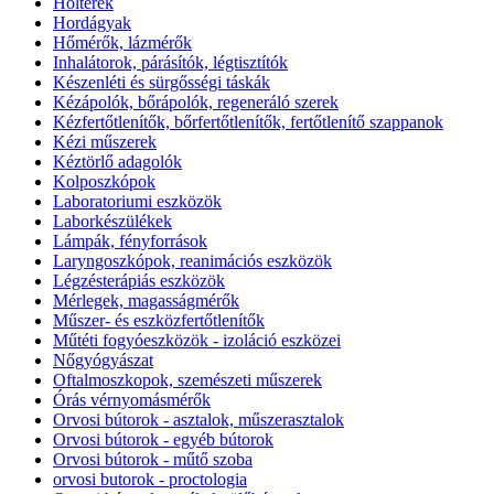
Holterek
Hordágyak
Hőmérők, lázmérők
Inhalátorok, párásítók, légtisztítók
Készenléti és sürgősségi táskák
Kézápolók, bőrápolók, regeneráló szerek
Kézfertőtlenítők, bőrfertőtlenítők, fertőtlenítő szappanok
Kézi műszerek
Kéztörlő adagolók
Kolposzkópok
Laboratoriumi eszközök
Laborkészülékek
Lámpák, fényforrások
Laryngoszkópok, reanimációs eszközök
Légzésterápiás eszközök
Mérlegek, magasságmérők
Műszer- és eszközfertőtlenítők
Műtéti fogyóeszközök - izoláció eszközei
Nőgyógyászat
Oftalmoszkopok, szemészeti műszerek
Órás vérnyomásmérők
Orvosi bútorok - asztalok, műszerasztalok
Orvosi bútorok - egyéb bútorok
Orvosi bútorok - műtő szoba
orvosi butorok - proctologia