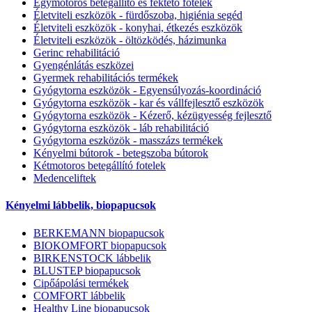
Egymotoros betegállító és fektető fotelek
Életviteli eszközök - fürdőszoba, higiénia segéd
Életviteli eszközök - konyhai, étkezés eszközök
Életviteli eszközök - öltözködés, házimunka
Gerinc rehabilitáció
Gyengénlátás eszközei
Gyermek rehabilitációs termékek
Gyógytorna eszközök - Egyensúlyozás-koordináció
Gyógytorna eszközök - kar és vállfejlesztő eszközök
Gyógytorna eszközök - Kézerő, kézügyesség fejlesztő
Gyógytorna eszközök - láb rehabilitáció
Gyógytorna eszközök - masszázs termékek
Kényelmi bútorok - betegszoba bútorok
Kétmotoros betegállító fotelek
Medenceliftek
Kényelmi lábbelik, biopapucsok
BERKEMANN biopapucsok
BIOKOMFORT biopapucsok
BIRKENSTOCK lábbelik
BLUSTEP biopapucsok
Cipőápolási termékek
COMFORT lábbelik
Healthy Line biopapucsok