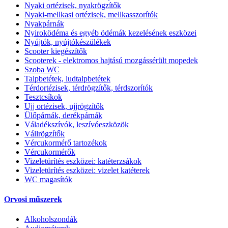
Nyaki ortézisek, nyakrögzítők
Nyaki-mellkasi ortézisek, mellkasszorítók
Nyakpárnák
Nyiroködéma és egyéb ödémák kezelésének eszközei
Nyújtók, nyújtókészülékek
Scooter kiegészítők
Scooterek - elektromos hajtású mozgássérült mopedek
Szoba WC
Talpbetétek, ludtalpbetétek
Térdortézisek, térdrögzítők, térdszorítók
Tesztcsíkok
Ujj ortézisek, ujjrögzítők
Ülőpárnák, derékpárnák
Váladékszívók, leszívóeszközök
Vállrögzítők
Vércukormérő tartozékok
Vércukormérők
Vizeletürítés eszközei: katéterzsákok
Vizeletürítés eszközei: vizelet katéterek
WC magasítók
Orvosi műszerek
Alkoholszondák