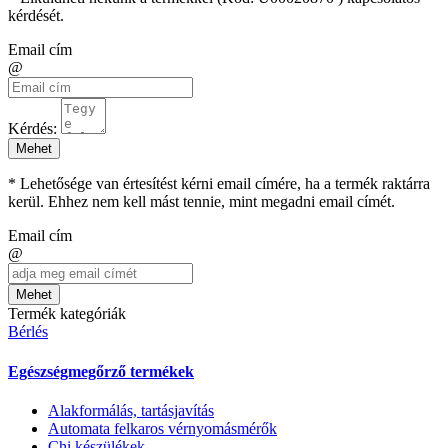
kérdését.
Email cím
@
Kérdés:
Mehet
* Lehetősége van értesítést kérni email címére, ha a termék raktárra
kerül. Ehhez nem kell mást tennie, mint megadni email címét.
Email cím
@
Mehet
Termék kategóriák
Bérlés
Egészségmegőrző termékek
Alakformálás, tartásjavítás
Automata felkaros vérnyomásmérők
Chi készülékek