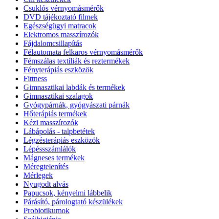
Csuklós vérnyomásmérők
DVD tájékoztató filmek
Egészségügyi matracok
Elektromos masszírozók
Fájdalomcsillapítás
Félautomata felkaros vérnyomásmérők
Fémszálas textíliák és reztermékek
Fényterápiás eszközök
Fittness
Gimnasztikai labdák és termékek
Gimnasztikai szalagok
Gyógypárnák, gyógyászati párnák
Hőterápiás termékek
Kézi masszírozók
Lábápolás - talpbetétek
Légzésterápiás eszközök
Lépéssszámlálók
Mágneses termékek
Méregtelenítés
Mérlegek
Nyugodt alvás
Papucsok, kényelmi lábbelik
Párásító, párologtató készülékek
Probiotikumok