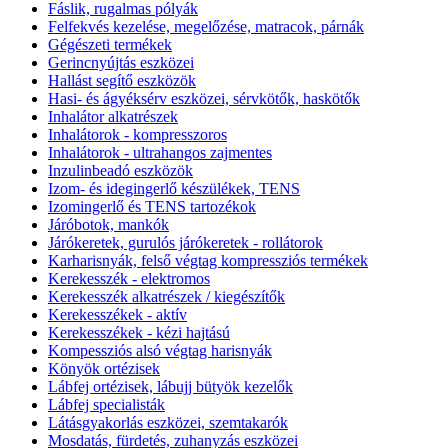
Fáslik, rugalmas pólyák
Felfekvés kezelése, megelőzése, matracok, párnák
Gégészeti termékek
Gerincnyújtás eszközei
Hallást segítő eszközök
Hasi- és ágyéksérv eszközei, sérvkötők, haskötők
Inhalátor alkatrészek
Inhalátorok - kompresszoros
Inhalátorok - ultrahangos zajmentes
Inzulinbeadó eszközök
Izom- és idegingerlő készülékek, TENS
Izomingerlő és TENS tartozékok
Járóbotok, mankók
Járókeretek, gurulós járókeretek - rollátorok
Karharisnyák, felső végtag kompressziós termékek
Kerekesszék - elektromos
Kerekesszék alkatrészek / kiegészítők
Kerekesszékek - aktív
Kerekesszékek - kézi hajtású
Kompessziós alsó végtag harisnyák
Könyök ortézisek
Lábfej ortézisek, lábujj bütyök kezelők
Lábfej specialisták
Látásgyakorlás eszközei, szemtakarók
Mosdatás, fürdetés, zuhanyzás eszközei