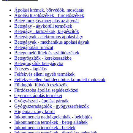
Ápolási krémek, bőrvédők, mosdatás
Ápolási tusolószékek - fürdetőszékek
Beteg mozgás-mozgatás az ágynál
Betegágy - ágykörüli termékek
Betegágy - tartozékok, kiegészítők
Betegágyak - elektromos ápolási ágy
Betegágyak - mechanikus ápolási ágyak
Betegápolási ruházat
Betegemelő liftek és szállítószékek
Betegrögzítők - kerekesszékbe
Betegrögzítők betegágyba
Étkezés - táplálás
Felfekvés elleni egyéb termékek
Felfekvés elleni/antidecubitus komplett matracok
Füldugók, fülvédő eszközök
Fürdőszoba ápolási segédeszközei
Gyermek ápolás termékei
Gyógyászati - ápolási párnák
Gyógyszeradagolók - gyógyszerfelezők
Higiénia az ágy körül
Inkontinencia nadrágpelenkák - belebújós
Inkontinencia termékek - beteg alátétek
Inkontinencia termékek - betétek
Inkontinencia termékek - éjszakára pelenkák