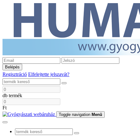
Belépés
Regisztráció
Elfelejtette jelszavát?
db termék
Ft
Toggle navigation
Menü