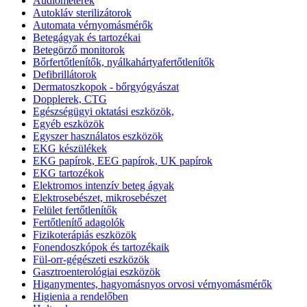
Audiométerek
Autokláv sterilizátorok
Automata vérnyomásmérők
Betegágyak és tartozékai
Betegörző monitorok
Bőrfertőtlenítők, nyálkahártyafertőtlenítők
Defibrillátorok
Dermatoszkopok - bőrgyógyászat
Dopplerek, CTG
Egészségügyi oktatási eszközök,
Egyéb eszközök
Egyszer használatos eszközök
EKG készülékek
EKG papírok, EEG papírok, UK papírok
EKG tartozékok
Elektromos intenzív beteg ágyak
Elektrosebészet, mikrosebészet
Felület fertőtlenítők
Fertőtlenítő adagolók
Fizikoterápiás eszközök
Fonendoszkópok és tartozékaik
Fül-orr-gégészeti eszközök
Gasztroenterológiai eszközök
Higanymentes, hagyomásnyos orvosi vérnyomásmérők
Higienia a rendelőben