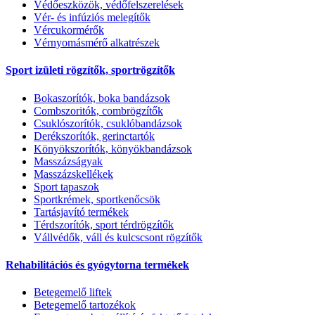
Védőeszközök, védőfelszerelések
Vér- és infúziós melegítők
Vércukormérők
Vérnyomásmérő alkatrészek
Sport izületi rögzítők, sportrögzítők
Bokaszorítók, boka bandázsok
Combszoritók, combrögzítők
Csuklószorítók, csuklóbandázsok
Derékszorítók, gerinctartók
Könyökszorítók, könyökbandázsok
Masszázságyak
Masszázskellékek
Sport tapaszok
Sportkrémek, sportkenőcsök
Tartásjavító termékek
Térdszorítók, sport térdrögzítők
Vállvédők, váll és kulcscsont rögzítők
Rehabilitációs és gyógytorna termékek
Betegemelő liftek
Betegemelő tartozékok