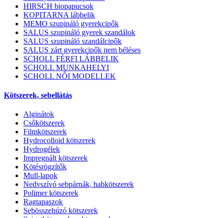
HIRSCH biopapucsok
KOPITARNA lábbelik
MEMO szupináló gyerekcipők
SALUS szupináló gyerek szandálok
SALUS szupináló szandálcipők
SALUS zárt gyerekcipők nem béléses
SCHOLL FÉRFI LÁBBELIK
SCHOLL MUNKAHELYI
SCHOLL NŐI MODELLEK
Kötszerek, sebellátás
Alginátok
Csőkötszerek
Filmkötszerek
Hydrocolloid kötszerek
Hydrogélek
Impregnált kötszerek
Kötésrögzítők
Mull-lapok
Nedvszívó sebpárnák, habkötszerek
Polimer kötszerek
Ragtapaszok
Sebösszehúzó kötszerek