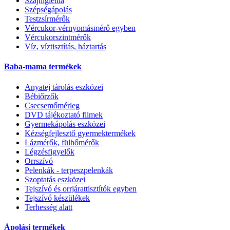
Szájhigiénia
Szépségápolás
Testzsírmérők
Vércukor-vérnyomásmérő egyben
Vércukorszintmérők
Víz, víztisztítás, háztartás
Baba-mama termékek
Anyatej tárolás eszközei
Bébiőrzők
Csecsemőmérleg
DVD tájékoztató filmek
Gyermekápolás eszközei
Kézségfejlesztő gyermektermékek
Lázmérők, fülhőmérők
Légzésfigyelők
Orrszívó
Pelenkák - terpeszpelenkák
Szoptatás eszközei
Tejszívó és orrjárattisztítók egyben
Tejszívó készülékek
Terhesség alatt
Ápolási termékek