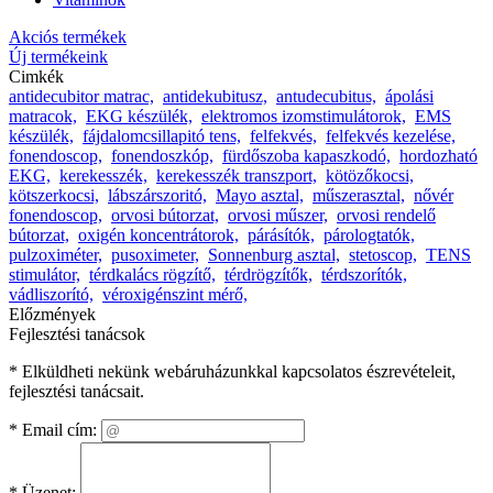
Akciós termékek
Új termékeink
Cimkék
antidecubitor matrac,
antidekubitusz,
antudecubitus,
ápolási
matracok,
EKG készülék,
elektromos izomstimulátorok,
EMS
készülék,
fájdalomcsillapitó tens,
felfekvés,
felfekvés kezelése,
fonendoscop,
fonendoszkóp,
fürdőszoba kapaszkodó,
hordozható
EKG,
kerekesszék,
kerekesszék transzport,
kötözőkocsi,
kötszerkocsi,
lábszárszoritó,
Mayo asztal,
műszerasztal,
nővér
fonendoscop,
orvosi bútorzat,
orvosi műszer,
orvosi rendelő
bútorzat,
oxigén koncentrátorok,
párásítók,
párologtatók,
pulzoximéter,
pusoximeter,
Sonnenburg asztal,
stetoscop,
TENS
stimulátor,
térdkalács rögzítő,
térdrögzítők,
térdszorítók,
vádliszorító,
véroxigénszint mérő,
Előzmények
Fejlesztési tanácsok
* Elküldheti nekünk webáruházunkkal kapcsolatos észrevételeit,
fejlesztési tanácsait.
*
Email cím:
*
Üzenet: