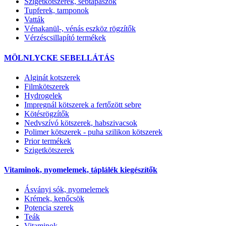
Szigetkötszerek, sebtapaszok
Tupferek, tamponok
Vatták
Vénakanül-, vénás eszköz rögzítők
Vérzéscsillapító termékek
MÖLNLYCKE SEBELLÁTÁS
Alginát kotszerek
Filmkötszerek
Hydrogelek
Impregnál kötszerek a fertőzött sebre
Kötésrögzítők
Nedvszívó kötszerek, habszivacsok
Polimer kötszerek - puha szilikon kötszerek
Prior termékek
Szigetkötszerek
Vitaminok, nyomelemek, táplálék kiegészítők
Ásványi sók, nyomelemek
Krémek, kenőcsök
Potencia szerek
Teák
Vitaminok