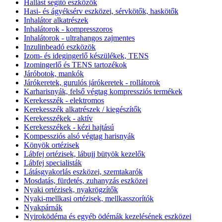
Hallást segítő eszközök
Hasi- és ágyéksérv eszközei, sérvkötők, haskötők
Inhalátor alkatrészek
Inhalátorok - kompresszoros
Inhalátorok - ultrahangos zajmentes
Inzulinbeadó eszközök
Izom- és idegingerlő készülékek, TENS
Izomingerlő és TENS tartozékok
Járóbotok, mankók
Járókeretek, gurulós járókeretek - rollátorok
Karharisnyák, felső végtag kompressziós termékek
Kerekesszék - elektromos
Kerekesszék alkatrészek / kiegészítők
Kerekesszékek - aktív
Kerekesszékek - kézi hajtású
Kompessziós alsó végtag harisnyák
Könyök ortézisek
Lábfej ortézisek, lábujj bütyök kezelők
Lábfej specialisták
Látásgyakorlás eszközei, szemtakarók
Mosdatás, fürdetés, zuhanyzás eszközei
Nyaki ortézisek, nyakrögzítők
Nyaki-mellkasi ortézisek, mellkasszorítók
Nyakpárnák
Nyiroködéma és egyéb ödémák kezelésének eszközei