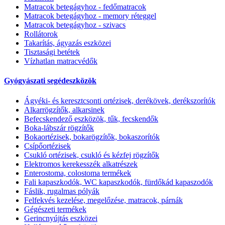
Matracok betegágyhoz - fedőmatracok
Matracok betegágyhoz - memory réteggel
Matracok betegágyhoz - szivacs
Rollátorok
Takarítás, ágyazás eszközei
Tisztasági betétek
Vízhatlan matracvédők
Gyógyászati segédeszközök
Ágyéki- és keresztcsonti ortézisek, derékövek, derékszorítók
Alkarrögzítők, alkarsinek
Befecskendező eszközök, tűk, fecskendők
Boka-lábszár rögzítők
Bokaortézisek, bokarögzítők, bokaszorítók
Csípőortézisek
Csukló ortézisek, csukló és kézfej rögzítők
Elektromos kerekesszék alkatrészek
Enterostoma, colostoma termékek
Fali kapaszkodók, WC kapaszkodók, fürdőkád kapaszodók
Fáslik, rugalmas pólyák
Felfekvés kezelése, megelőzése, matracok, párnák
Gégészeti termékek
Gerincnyújtás eszközei