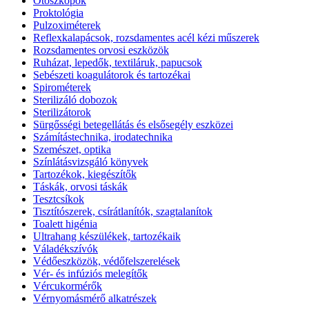
Otoszkópok
Proktológia
Pulzoximéterek
Reflexkalapácsok, rozsdamentes acél kézi műszerek
Rozsdamentes orvosi eszközök
Ruházat, lepedők, textiláruk, papucsok
Sebészeti koagulátorok és tartozékai
Spirométerek
Sterilizáló dobozok
Sterilizátorok
Sürgősségi betegellátás és elsősegély eszközei
Számítástechnika, irodatechnika
Szemészet, optika
Színlátásvizsgáló könyvek
Tartozékok, kiegészítők
Táskák, orvosi táskák
Tesztcsíkok
Tisztítószerek, csírátlanítók, szagtalanítok
Toalett higénia
Ultrahang készülékek, tartozékaik
Váladékszívók
Védőeszközök, védőfelszerelések
Vér- és infúziós melegítők
Vércukormérők
Vérnyomásmérő alkatrészek