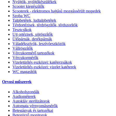
Nyújtók, nyújtókészülékek
Scooter kiegészítők
Scooterek - elektromos hajtású mozgássérült mopedek
Szoba WC
Talpbetétek, ludtalpbetétek
Térdortézisek, térdrögzítők, térdszorítók
Tesztcsíkok
Ujj ortézisek, ujjrögzítők
Ülőpárnák, derékpárnák
Váladékszívók, leszívóeszközök
Vállrögzítők
Vércukormérő tartozékok
Vércukormérők
Vizeletürítés eszközei: katéterzsákok
Vizeletürítés eszközei: vizelet katéterek
WC magasítók
Orvosi műszerek
Alkoholszondák
Audiométerek
Autokláv sterilizátorok
Automata vérnyomásmérők
Betegágyak és tartozékai
Betegörző monitorok