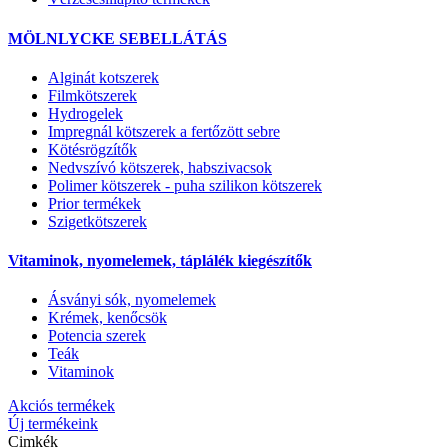
MÖLNLYCKE SEBELLÁTÁS
Alginát kotszerek
Filmkötszerek
Hydrogelek
Impregnál kötszerek a fertőzött sebre
Kötésrögzítők
Nedvszívó kötszerek, habszivacsok
Polimer kötszerek - puha szilikon kötszerek
Prior termékek
Szigetkötszerek
Vitaminok, nyomelemek, táplálék kiegészítők
Ásványi sók, nyomelemek
Krémek, kenőcsök
Potencia szerek
Teák
Vitaminok
Akciós termékek
Új termékeink
Cimkék