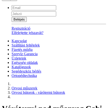
Belépés
Regisztráció
Elfelejtette jelszavát?
Kapcsolat
Szállítási feltételek
Fizetés módja
Szervíz Garancia
Üzleteink
Egészség oldalak
Katalógusok
Segédeszköz bérlés
Ortopédtechnika
Orvosi műszerek
Orvosi bútorok - várótermi bútorok