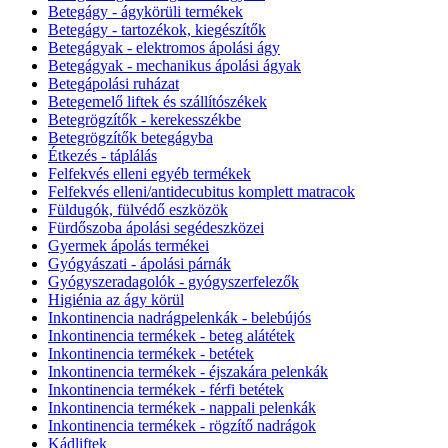
Betegágy - ágykörüli termékek
Betegágy - tartozékok, kiegészítők
Betegágyak - elektromos ápolási ágy
Betegágyak - mechanikus ápolási ágyak
Betegápolási ruházat
Betegemelő liftek és szállítószékek
Betegrögzítők - kerekesszékbe
Betegrögzítők betegágyba
Étkezés - táplálás
Felfekvés elleni egyéb termékek
Felfekvés elleni/antidecubitus komplett matracok
Füldugók, fülvédő eszközök
Fürdőszoba ápolási segédeszközei
Gyermek ápolás termékei
Gyógyászati - ápolási párnák
Gyógyszeradagolók - gyógyszerfelezők
Higiénia az ágy körül
Inkontinencia nadrágpelenkák - belebújós
Inkontinencia termékek - beteg alátétek
Inkontinencia termékek - betétek
Inkontinencia termékek - éjszakára pelenkák
Inkontinencia termékek - férfi betétek
Inkontinencia termékek - nappali pelenkák
Inkontinencia termékek - rögzítő nadrágok
Kádliftek