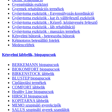
Gyengénlátás eszközei
Gyermek rehabilitációs termékek
Gyógytorna eszközök - Egyensúlyozás-koordináció
Gyógytorna eszközök - kar és vállfejlesztő eszközök
Gyógytorna eszközök - Kézerő, kézügyesség fejlesztő
Gyógytorna eszközök - láb rehabilitáció
Gyógytorna eszközök - masszázs termékek
Kényelmi bútorok - betegszoba bútorok
Kétmotoros betegállító fotelek
Medenceliftek
Kényelmi lábbelik, biopapucsok
BERKEMANN biopapucsok
BIOKOMFORT biopapucsok
BIRKENSTOCK lábbelik
BLUSTEP biopapucsok
Cipőápolási termékek
COMFORT lábbelik
Healthy Line biopapucsok
HIRSCH biopapucsok
KOPITARNA lábbelik
MEMO szupináló gyerekcipők
SALUS szupináló gyerek szandálok