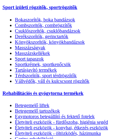
Sport izületi rögzítők, sportrögzítők
Bokaszorítók, boka bandázsok
Combszoritók, combrögzítők
Csuklószorítók, csuklóbandázsok
Derékszorítók, gerinctartók
Könyökszorítók, könyökbandázsok
Masszázságyak
Masszázskellékek
Sport tapaszok
Sportkrémek, sportkenőcsök
Tartásjavító termékek
Térdszorítók, sport térdrögzítők
Vállvédők, váll és kulcscsont rögzítők
Rehabilitációs és gyógytorna termékek
Betegemelő liftek
Betegemelő tartozékok
Egymotoros betegállító és fektető fotelek
Életviteli eszközök - fürdőszoba, higiénia segéd
Életviteli eszközök - konyhai, étkezés eszközök
Életviteli eszközök - öltözködés, házimunka
Gerinc rehabilitáció