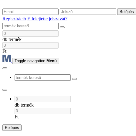
Belépés
Regisztráció
Elfelejtette jelszavát?
db termék
Ft
Toggle navigation
Menü
db termék
Ft
Belépés