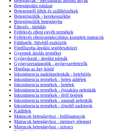
Betegágyak - mechanikus ápolási ágyak
Betegápolási ruházat
Betegemelő liftek és szállítószékek
Betegrögzítők - kerekesszékbe
Betegrögzítők betegágyba
Étkezés - táplálás
Felfekvés elleni egyéb termékek
Felfekvés elleni/antidecubitus komplett matracok
Füldugók, fülvédő eszközök
Fürdőszoba ápolási segédeszközei
Gyermek ápolás termékei
Gyógyászati - ápolási párnák
Gyógyszeradagolók - gyógyszerfelezők
Higiénia az ágy körül
Inkontinencia nadrágpelenkák - belebújós
Inkontinencia termékek - beteg alátétek
Inkontinencia termékek - betétek
Inkontinencia termékek - éjszakára pelenkák
Inkontinencia termékek - férfi betétek
Inkontinencia termékek - nappali pelenkák
Inkontinencia termékek - rögzítő nadrágok
Kádliftek
Matracok betegágyhoz - fedőmatracok
Matracok betegágyhoz - memory réteggel
Matracok betegágyhoz - szivacs