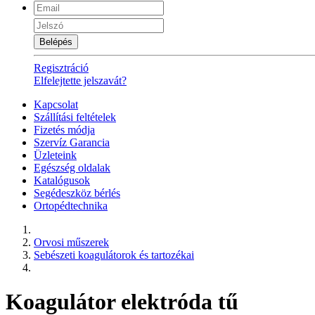
Belépés
Regisztráció
Elfelejtette jelszavát?
Kapcsolat
Szállítási feltételek
Fizetés módja
Szervíz Garancia
Üzleteink
Egészség oldalak
Katalógusok
Segédeszköz bérlés
Ortopédtechnika
Orvosi műszerek
Sebészeti koagulátorok és tartozékai
Koagulátor elektróda tű