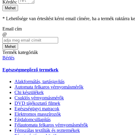
Kérdés:
Mehet
* Lehetősége van értesítést kérni email címére, ha a termék raktárra 
Email cím
@
Mehet
Termék kategóriák
Bérlés
Egészségmegőrző termékek
Alakformálás, tartásjavítás
Automata felkaros vérnyomásmérők
Chi készülékek
Csuklós vérnyomásmérők
DVD tájékoztató filmek
Egészségügyi matracok
Elektromos masszírozók
Fájdalomcsillapítás
Félautomata felkaros vérnyomásmérők
Fémszálas textíliák és reztermékek