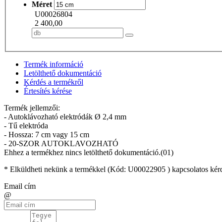
Méret
U00026804
2 400,00
Termék információ
Letölthető dokumentáció
Kérdés a termékről
Értesítés kérése
Termék jellemzői:
- Autoklávozható elektródák Ø 2,4 mm
- Tű elektróda
- Hossza: 7 cm vagy 15 cm
- 20-SZOR AUTOKLAVOZHATÓ
Ehhez a termékhez nincs letölthető dokumentáció.(01)
* Elküldheti nekünk a termékkel (Kód:
U00022905
) kapcsolatos kér
Email cím
@