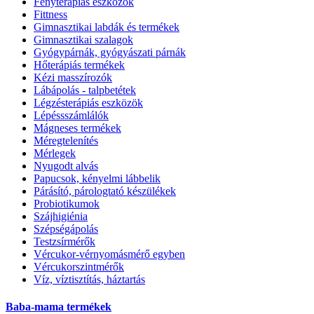
Fényterápiás eszközök
Fittness
Gimnasztikai labdák és termékek
Gimnasztikai szalagok
Gyógypárnák, gyógyászati párnák
Hőterápiás termékek
Kézi masszírozók
Lábápolás - talpbetétek
Légzésterápiás eszközök
Lépéssszámlálók
Mágneses termékek
Méregtelenítés
Mérlegek
Nyugodt alvás
Papucsok, kényelmi lábbelik
Párásító, párologtató készülékek
Probiotikumok
Szájhigiénia
Szépségápolás
Testzsírmérők
Vércukor-vérnyomásmérő egyben
Vércukorszintmérők
Víz, víztisztítás, háztartás
Baba-mama termékek