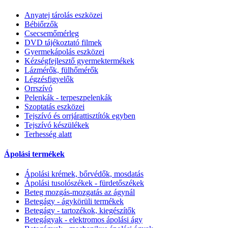
Anyatej tárolás eszközei
Bébiőrzők
Csecsemőmérleg
DVD tájékoztató filmek
Gyermekápolás eszközei
Kézségfejlesztő gyermektermékek
Lázmérők, fülhőmérők
Légzésfigyelők
Orrszívó
Pelenkák - terpeszpelenkák
Szoptatás eszközei
Tejszívó és orrjárattisztítók egyben
Tejszívó készülékek
Terhesség alatt
Ápolási termékek
Ápolási krémek, bőrvédők, mosdatás
Ápolási tusolószékek - fürdetőszékek
Beteg mozgás-mozgatás az ágynál
Betegágy - ágykörüli termékek
Betegágy - tartozékok, kiegészítők
Betegágyak - elektromos ápolási ágy