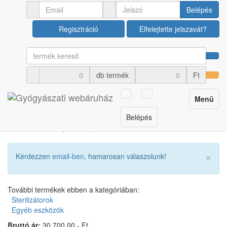
Orvosi műszerek
Sterilizátorok
Belépés
Regisztráció
Elfelejtette jelszavát?
Sterilizáló öntapadós
Wipak zacskó autoklávba
db termék
Ft
300x450 mm
Toggle
Menü
Cikkszám: U00021476
navigation
Belépés
×
Kérdezzen
email-ben
, hamarosan válaszolunk!
További termékek ebben a kategóriában:
Sterilizátorok
Egyéb eszközök
Bruttó ár:
30 700,00.- Ft