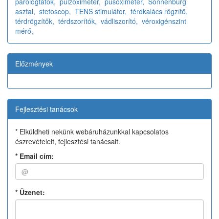
párologtatók,
pulzoximéter,
pusoximeter,
Sonnenburg
asztal,
stetoscop,
TENS stimulátor,
térdkalács rögzítő,
térdrögzítők,
térdszorítók,
vádliszorító,
véroxigénszint
mérő,
Előzmények
Fejlesztési tanácsok
* Elküldheti nekünk webáruházunkkal kapcsolatos
észrevételeit, fejlesztési tanácsait.
*
Email cím:
*
Üzenet: