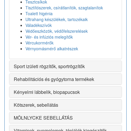
Tesztcsíkok
Tisztítószerek, csírátlanítók, szagtalanítok
Toalett higénia
Ultrahang készülékek, tartozékaik
Váladékszívók
Védőeszközök, védőfelszerelések
Vér- és infúziós melegítők
Vércukormérők
Vérnyomásmérő alkatrészek
Sport izületi rögzítők, sportrögzítők
Rehabilitációs és gyógytorna termékek
Kényelmi lábbelik, biopapucsok
Kötszerek, sebellátás
MÖLNLYCKE SEBELLÁTÁS
Vitaminok, nyomelemek, táplálék kiegészítők