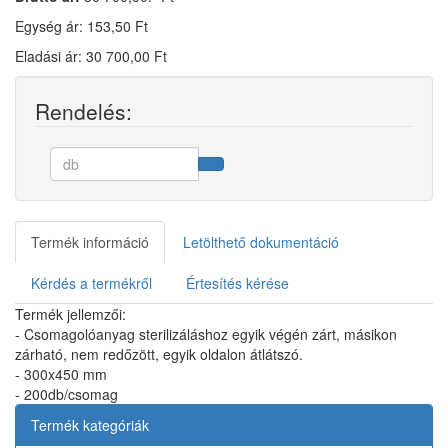
Egység ár: 153,50 Ft
Eladási ár: 30 700,00 Ft
Rendelés:
Termék információ
Letölthető dokumentáció
Kérdés a termékről
Értesítés kérése
Termék jellemzői:
- Csomagolóanyag sterilizáláshoz egyik végén zárt, másikon
zárható, nem redőzött, egyik oldalon átlátszó.
- 300x450 mm
- 200db/csomag
Termék kategóriák