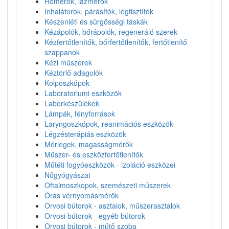
Hőmérők, lázmérők
Inhalátorok, párásítók, légtisztítók
Készenléti és sürgősségi táskák
Kézápolók, bőrápolók, regeneráló szerek
Kézfertőtlenítők, bőrfertőtlenítők, fertőtlenítő
szappanok
Kézi műszerek
Kéztörlő adagolók
Kolposzkópok
Laboratoriumi eszközök
Laborkészülékek
Lámpák, fényforrások
Laryngoszkópok, reanimációs eszközök
Légzésterápiás eszközök
Mérlegek, magasságmérők
Műszer- és eszközfertőtlenítők
Műtéti fogyóeszközök - izoláció eszközei
Nőgyógyászat
Oftalmoszkopok, szemészeti műszerek
Órás vérnyomásmérők
Orvosi bútorok - asztalok, műszerasztalok
Orvosi bútorok - egyéb bútorok
Orvosi bútorok - műtő szoba