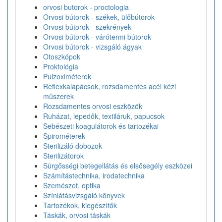
orvosi butorok - proctologia
Orvosi bútorok - székek, ülőbútorok
Orvosi bútorok - szekrények
Orvosi bútorok - várótermi bútorok
Orvosi bútorok - vizsgáló ágyak
Otoszkópok
Proktológia
Pulzoximéterek
Reflexkalapácsok, rozsdamentes acél kézi
műszerek
Rozsdamentes orvosi eszközök
Ruházat, lepedők, textiláruk, papucsok
Sebészeti koagulátorok és tartozékai
Spirométerek
Sterilizáló dobozok
Sterilizátorok
Sürgősségi betegellátás és elsősegély eszközei
Számítástechnika, irodatechnika
Szemészet, optika
Színlátásvizsgáló könyvek
Tartozékok, kiegészítők
Táskák, orvosi táskák