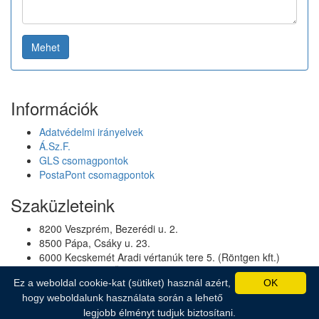
Mehet
Információk
Adatvédelmi irányelvek
Á.Sz.F.
GLS csomagpontok
PostaPont csomagpontok
Szaküzleteink
8200 Veszprém, Bezerédi u. 2.
8500 Pápa, Csáky u. 23.
6000 Kecskemét Aradi vértanúk tere 5. (Röntgen kft.)
1193 Budapest, Üllői út 250.
Ez a weboldal cookie-kat (sütiket) használ azért,
OK
hogy weboldalunk használata során a lehető
legjobb élményt tudjuk biztosítani.
© 2007-2026 Humagor Bt. Minden jog fenntartva.