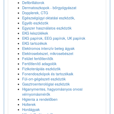
Defibrillátorok
Dermatoszkopok - bőrgyógyászat
Dopplerek, CTG
Egészségügyi oktatási eszközök,
Egyéb eszközök
Egyszer használatos eszközök
EKG készülékek
EKG papírok, EEG papírok, UK papírok
EKG tartozékok
Elektromos intenzív beteg ágyak
Elektrosebészet, mikrosebészet
Felület fertőtlenítők
Fertőtlenítő adagolók
Fizikoterápiás eszközök
Fonendoszkópok és tartozékaik
Fül-orr-gégészeti eszközök
Gasztroenterológiai eszközök
Higanymentes, hagyomásnyos orvosi
vérnyomásmérők
Higienia a rendelőben
Holterek
Hordágyak