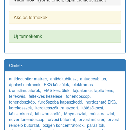
Akciós termékek
Új termékeink
Cimkék
antidecubitor matrac,
antidekubitusz,
antudecubitus,
ápolási matracok,
EKG készülék,
elektromos
izomstimulátorok,
EMS készülék,
fájdalomcsillapitó tens,
felfekvés,
felfekvés kezelése,
fonendoscop,
fonendoszkóp,
fürdőszoba kapaszkodó,
hordozható EKG,
kerekesszék,
kerekesszék transzport,
kötözőkocsi,
kötszerkocsi,
lábszárszoritó,
Mayo asztal,
műszerasztal,
nővér fonendoscop,
orvosi bútorzat,
orvosi műszer,
orvosi
rendelő bútorzat,
oxigén koncentrátorok,
párásítók,