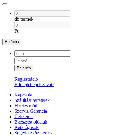
db termék
Ft
Belépés
Belépés
Regisztráció
Elfelejtette jelszavát?
Kapcsolat
Szállítási feltételek
Fizetés módja
Szervíz Garancia
Üzleteink
Egészség oldalak
Katalógusok
Segédeszköz bérlés