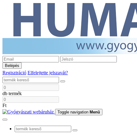
Belépés
Regisztráció
Elfelejtette jelszavát?
db termék
Ft
Toggle navigation
Menü