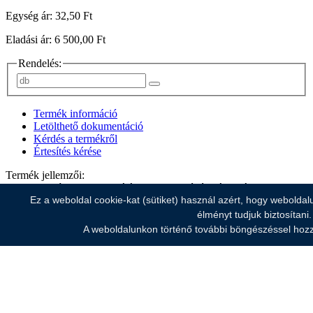
Egység ár: 32,50 Ft
Eladási ár: 6 500,00 Ft
Rendelés:
Termék információ
Letölthető dokumentáció
Kérdés a termékről
Értesítés kérése
Termék jellemzői:
- Csomagolóanyag sterilizáláshoz egyik végén zárt, másikon
Ez a weboldal cookie-kat (sütiket) használ azért, hogy weboldal
zárható, nem redőzött, egyik oldalon átlátszó.
- 90x250 mm
élményt tudjuk biztosítani.
- 200db/csomag
A weboldalunkon történő további böngészéssel hozz
- autoklávba
Ehhez a termékhez nincs letölthető dokumentáció.(01)
* Elküldheti nekünk a termékkel (Kód:
2824
) kapcsolatos kérdését.
Email cím
@