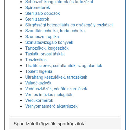
Sebészeti koagulátorok és tartozékai
Spirométerek
Sterilizáló dobozok
Sterilizátorok
Sürgősségi betegellátás és elsősegély eszközei
Számítástechnika, irodatechnika
Szemészet, optika
Színlátásvizsgáló könyvek
Tartozékok, kiegészítők
Táskák, orvosi táskák
Tesztcsíkok
Tisztítószerek, csírátlanítók, szagtalanítok
Toalett higénia
Ultrahang készülékek, tartozékaik
Váladékszívók
Védőeszközök, védőfelszerelések
Vér- és infúziós melegítők
Vércukormérők
Vérnyomásmérő alkatrészek
Sport izületi rögzítők, sportrögzítők