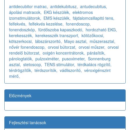
antidecubitor matrac,
antidekubitusz,
antudecubitus,
ápolási matracok,
EKG készülék,
elektromos
izomstimulátorok,
EMS készülék,
fájdalomcsillapitó tens,
felfekvés,
felfekvés kezelése,
fonendoscop,
fonendoszkóp,
fürdőszoba kapaszkodó,
hordozható EKG,
kerekesszék,
kerekesszék transzport,
kötözőkocsi,
kötszerkocsi,
lábszárszoritó,
Mayo asztal,
műszerasztal,
nővér fonendoscop,
orvosi bútorzat,
orvosi műszer,
orvosi
rendelő bútorzat,
oxigén koncentrátorok,
párásítók,
párologtatók,
pulzoximéter,
pusoximeter,
Sonnenburg
asztal,
stetoscop,
TENS stimulátor,
térdkalács rögzítő,
térdrögzítők,
térdszorítók,
vádliszorító,
véroxigénszint
mérő,
Előzmények
Fejlesztési tanácsok