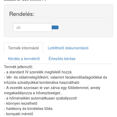
Rendelés:
Termék információ
Letölthető dokumentáció
Kérdés a termékről
Értesítés kérése
Termék jellemzői:
- a standard IV szerelék megfelelő hozzá
- Vér- és oldatmelegítőként, valamint fecskendőadagolókkal és
infúziós szivattyúkkal kombinálva használható
- A vezeték szorosan le van zárva egy fűtőelemmel, amely
megakadályozza a hőveszteséget..
- a hőmérséklet automatikusan szabályozott
- könnyen kezelhető
- hatékony és kíméletes fűtés
- kompakt méretű