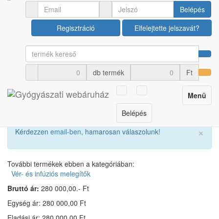
Orvosi műszerek
Vér- és infúziós melegítők
Belépés
Regisztráció
Elfelejtette jelszavát?
Flowtherm FT70 vér- és
infúzió melegítő
db termék
Ft
Cikkszám: U00026162
Toggle
Menü
navigation
Belépés
×
Kérdezzen
email-ben
, hamarosan válaszolunk!
További termékek ebben a kategóriában:
Vér- és infúziós melegítők
Bruttó ár:
280 000,00.- Ft
Egység ár: 280 000,00 Ft
Eladási ár: 280 000,00 Ft