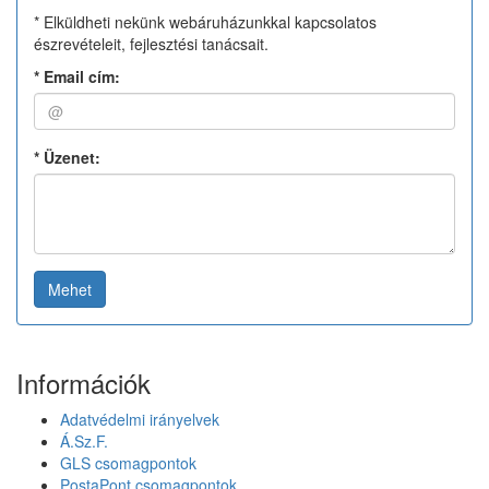
* Elküldheti nekünk webáruházunkkal kapcsolatos
észrevételeit, fejlesztési tanácsait.
*
Email cím:
*
Üzenet:
Mehet
Információk
Adatvédelmi irányelvek
Á.Sz.F.
GLS csomagpontok
PostaPont csomagpontok