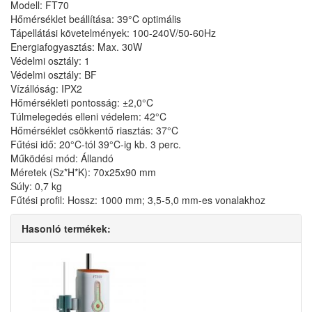
Modell: FT70
Hőmérséklet beállítása: 39°C optimális
Tápellátási követelmények: 100-240V/50-60Hz
Energiafogyasztás: Max. 30W
Védelmi osztály: 1
Védelmi osztály: BF
Vízállóság: IPX2
Hőmérsékleti pontosság: ±2,0°C
Túlmelegedés elleni védelem: 42°C
Hőmérséklet csökkentő riasztás: 37°C
Fűtési idő: 20°C-tól 39°C-ig kb. 3 perc.
Működési mód: Állandó
Méretek (Sz*H*K): 70x25x90 mm
Súly: 0,7 kg
Fűtési profil: Hossz: 1000 mm; 3,5-5,0 mm-es vonalakhoz
Hasonló termékek: