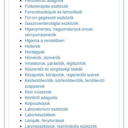
Fertőtlenítő adagolók
Fizikoterápiás eszközök
Fonendoszkópok és tartozékaik
Fül-orr-gégészeti eszközök
Gasztroenterológiai eszközök
Higanymentes, hagyomásnyos orvosi
vérnyomásmérők
Higienia a rendelőben
Holterek
Hordágyak
Hőmérők, lázmérők
Inhalátorok, párásítók, légtisztítók
Készenléti és sürgősségi táskák
Kézápolók, bőrápolók, regeneráló szerek
Kézfertőtlenítők, bőrfertőtlenítők, fertőtlenítő
szappanok
Kézi műszerek
Kéztörlő adagolók
Kolposzkópok
Laboratoriumi eszközök
Laborkészülékek
Lámpák, fényforrások
Laryngoszkópok, reanimációs eszközök