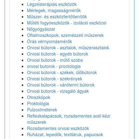
Légzésterápiás eszközök
Mérlegek, magasságmérők
Műszer- és eszközfertőtlenítők
Műtéti fogyóeszközök - izoláció eszközei
Nőgyógyászat
Oftalmoszkopok, szemészeti műszerek
Órás vérnyomásmérők
Orvosi bútorok - asztalok, műszerasztalok
Orvosi bútorok - egyéb bútorok
Orvosi bútorok - műtő szoba
orvosi butorok - proctologia
Orvosi bútorok - székek, ülőbútorok
Orvosi bútorok - szekrények
Orvosi bútorok - várótermi bútorok
Orvosi bútorok - vizsgáló ágyak
Otoszkópok
Proktológia
Pulzoximéterek
Reflexkalapácsok, rozsdamentes acél kézi
műszerek
Rozsdamentes orvosi eszközök
Ruházat, lepedők, textiláruk, papucsok