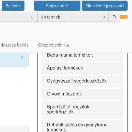
Belépés
Regisztráció
Elfelejtette jelszavát?
Termék kategóriák
db termék
Ft
Bérlés
Egészségmegőrző termékek
deszköz bérlés
Ortopédtechnika
Baba-mama termékek
×
Ápolási termékek
Gyógyászati segédeszközök
Orvosi műszerek
Sport izületi rögzítők,
sportrögzítők
Rehabilitációs és gyógytorna
termékek