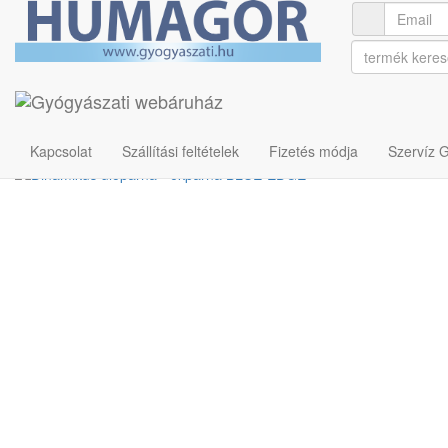
Rehabilitációs és gyógytorna termékek
Gerinc rehabilitáció
Dinamikus ülőpárna - ék
Cikkszám: U00013997
Kapcsolat
Szállítási feltételek
Fizetés módja
Szervíz 