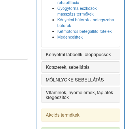
rehabilitáció
Gyógytorna eszközök -
masszázs termékek
Kényelmi bútorok - betegszoba
bútorok
Kétmotoros betegállító fotelek
Medenceliftek
Kényelmi lábbelik, biopapucsok
Kötszerek, sebellátás
MÖLNLYCKE SEBELLÁTÁS
Vitaminok, nyomelemek, táplálék
kiegészítők
Akciós termékek