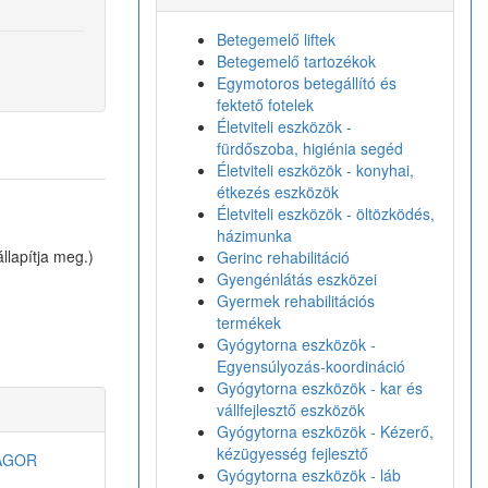
Betegemelő liftek
Betegemelő tartozékok
Egymotoros betegállító és
fektető fotelek
Életviteli eszközök -
fürdőszoba, higiénia segéd
Életviteli eszközök - konyhai,
étkezés eszközök
Életviteli eszközök - öltözködés,
házimunka
llapítja meg.)
Gerinc rehabilitáció
Gyengénlátás eszközei
Gyermek rehabilitációs
termékek
Gyógytorna eszközök -
Egyensúlyozás-koordináció
Gyógytorna eszközök - kar és
vállfejlesztő eszközök
Gyógytorna eszközök - Kézerő,
kézügyesség fejlesztő
MAGOR
Gyógytorna eszközök - láb