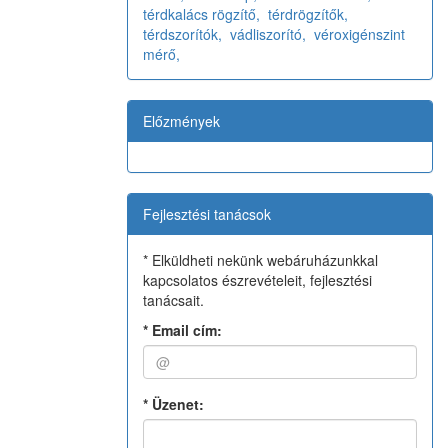
térdkalács rögzítő,
térdrögzítők,
térdszorítók,
vádliszorító,
véroxigénszint
mérő,
Előzmények
Fejlesztési tanácsok
* Elküldheti nekünk webáruházunkkal
kapcsolatos észrevételeit, fejlesztési
tanácsait.
*
Email cím:
*
Üzenet: