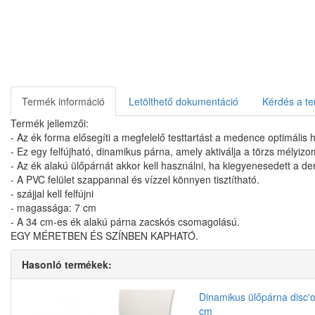
Termék információ
Letölthető dokumentáció
Kérdés a te
Termék jellemzői:
- Az ék forma elősegíti a megfelelő testtartást a medence optimális h
- Ez egy felfújható, dinamikus párna, amely aktiválja a törzs mélyizom
- Az ék alakú ülőpárnát akkor kell használni, ha kiegyenesedett a der
- A PVC felület szappannal és vízzel könnyen tisztítható.
- szájjal kell felfújni
- magassága: 7 cm
- A 34 cm-es ék alakú párna zacskós csomagolású.
EGY MÉRETBEN ÉS SZÍNBEN KAPHATÓ.
Hasonló termékek:
Dinamikus ülőpárna disc'o
cm