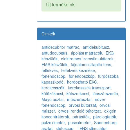
Új termékeink
Cimkék
antidecubitor matrac,
antidekubitusz,
antudecubitus,
ápolási matracok,
EKG
készülék,
elektromos izomstimulátorok,
EMS készülék,
fájdalomcsillapitó tens,
felfekvés,
felfekvés kezelése,
fonendoscop,
fonendoszkóp,
fürdőszoba
kapaszkodó,
hordozható EKG,
kerekesszék,
kerekesszék transzport,
kötözőkocsi,
kötszerkocsi,
lábszárszoritó,
Mayo asztal,
műszerasztal,
nővér
fonendoscop,
orvosi bútorzat,
orvosi
műszer,
orvosi rendelő bútorzat,
oxigén
koncentrátorok,
párásítók,
párologtatók,
pulzoximéter,
pusoximeter,
Sonnenburg
asztal,
stetoscop,
TENS stimulátor,