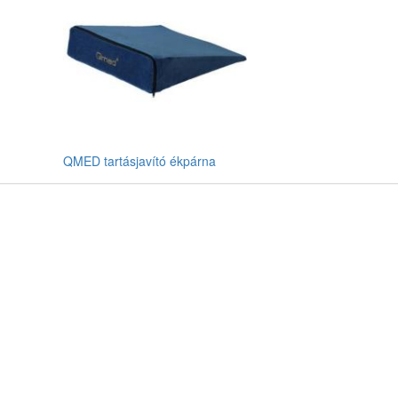
QMED tartásjavító ékpárna