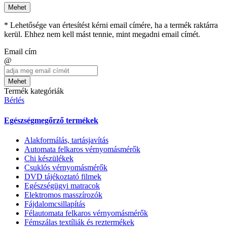
Mehet
* Lehetősége van értesítést kérni email címére, ha a termék raktárra
kerül. Ehhez nem kell mást tennie, mint megadni email címét.
Email cím
@
Mehet
Termék kategóriák
Bérlés
Egészségmegőrző termékek
Alakformálás, tartásjavítás
Automata felkaros vérnyomásmérők
Chi készülékek
Csuklós vérnyomásmérők
DVD tájékoztató filmek
Egészségügyi matracok
Elektromos masszírozók
Fájdalomcsillapítás
Félautomata felkaros vérnyomásmérők
Fémszálas textíliák és reztermékek