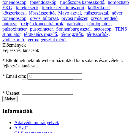
fonendoscop,
fonendoszkóp,
fürdőszoba kapaszkodó,
hordozható
EKG,
kerekesszék,
kerekesszék transzport,
kötözőkocsi,
kötszerkocsi,
lábszárszoritó,
Mayo asztal,
műszerasztal,
nővér
fonendoscop,
orvosi bútorzat,
orvosi műszer,
orvosi rendelő
bútorzat,
oxigén koncentrátorok,
párásítók,
párologtatók,
pulzoximéter,
pusoximeter,
Sonnenburg asztal,
stetoscop,
TENS
stimulátor,
térdkalács rögzítő,
térdrögzítők,
térdszorítók,
vádliszorító,
véroxigénszint mérő,
Előzmények
Fejlesztési tanácsok
* Elküldheti nekünk webáruházunkkal kapcsolatos észrevételeit,
fejlesztési tanácsait.
*
Email cím:
*
Üzenet:
Mehet
Információk
Adatvédelmi irányelvek
Á.Sz.F.