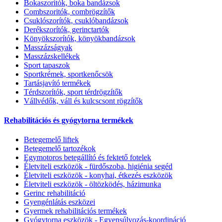
Bokaszorítók, boka bandázsok
Combszoritók, combrögzítők
Csuklószorítók, csuklóbandázsok
Derékszorítók, gerinctartók
Könyökszorítók, könyökbandázsok
Masszázságyak
Masszázskellékek
Sport tapaszok
Sportkrémek, sportkenőcsök
Tartásjavító termékek
Térdszorítók, sport térdrögzítők
Vállvédők, váll és kulcscsont rögzítők
Rehabilitációs és gyógytorna termékek
Betegemelő liftek
Betegemelő tartozékok
Egymotoros betegállító és fektető fotelek
Életviteli eszközök - fürdőszoba, higiénia segéd
Életviteli eszközök - konyhai, étkezés eszközök
Életviteli eszközök - öltözködés, házimunka
Gerinc rehabilitáció
Gyengénlátás eszközei
Gyermek rehabilitációs termékek
Gyógytorna eszközök - Egyensúlyozás-koordináció