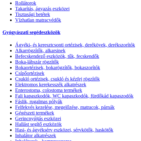
Rollátorok
Takarítás, ágyazás eszközei
Tisztasági betétek
Vízhatlan matracvédők
Gyógyászati segédeszközök
Ágyéki- és keresztcsonti ortézisek, derékövek, derékszorítók
Alkarrögzítők, alkarsinek
Befecskendező eszközök, tűk, fecskendők
Boka-lábszár rögzítők
Bokaortézisek, bokarögzítők, bokaszorítók
Csípőortézisek
Csukló ortézisek, csukló és kézfej rögzítők
Elektromos kerekesszék alkatrészek
Enterostoma, colostoma termékek
Fali kapaszkodók, WC kapaszkodók, fürdőkád kapaszodók
Fáslik, rugalmas pólyák
Felfekvés kezelése, megelőzése, matracok, párnák
Gégészeti termékek
Gerincnyújtás eszközei
Hallást segítő eszközök
Hasi- és ágyéksérv eszközei, sérvkötők, haskötők
Inhalátor alkatrészek