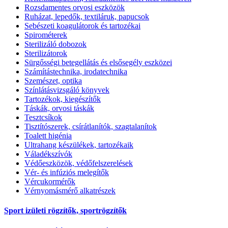
Rozsdamentes orvosi eszközök
Ruházat, lepedők, textiláruk, papucsok
Sebészeti koagulátorok és tartozékai
Spirométerek
Sterilizáló dobozok
Sterilizátorok
Sürgősségi betegellátás és elsősegély eszközei
Számítástechnika, irodatechnika
Szemészet, optika
Színlátásvizsgáló könyvek
Tartozékok, kiegészítők
Táskák, orvosi táskák
Tesztcsíkok
Tisztítószerek, csírátlanítók, szagtalanítok
Toalett higénia
Ultrahang készülékek, tartozékaik
Váladékszívók
Védőeszközök, védőfelszerelések
Vér- és infúziós melegítők
Vércukormérők
Vérnyomásmérő alkatrészek
Sport izületi rögzítők, sportrögzítők