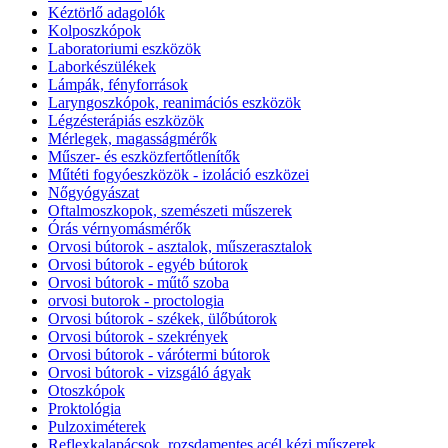
Kéztörlő adagolók
Kolposzkópok
Laboratoriumi eszközök
Laborkészülékek
Lámpák, fényforrások
Laryngoszkópok, reanimációs eszközök
Légzésterápiás eszközök
Mérlegek, magasságmérők
Műszer- és eszközfertőtlenítők
Műtéti fogyóeszközök - izoláció eszközei
Nőgyógyászat
Oftalmoszkopok, szemészeti műszerek
Órás vérnyomásmérők
Orvosi bútorok - asztalok, műszerasztalok
Orvosi bútorok - egyéb bútorok
Orvosi bútorok - műtő szoba
orvosi butorok - proctologia
Orvosi bútorok - székek, ülőbútorok
Orvosi bútorok - szekrények
Orvosi bútorok - várótermi bútorok
Orvosi bútorok - vizsgáló ágyak
Otoszkópok
Proktológia
Pulzoximéterek
Reflexkalapácsok, rozsdamentes acél kézi műszerek