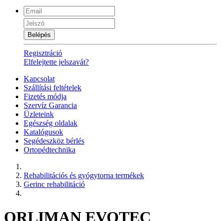
Belépés
Regisztráció
Elfelejtette jelszavát?
Kapcsolat
Szállítási feltételek
Fizetés módja
Szervíz Garancia
Üzleteink
Egészség oldalak
Katalógusok
Segédeszköz bérlés
Ortopédtechnika
Rehabilitációs és gyógytorna termékek
Gerinc rehabilitáció
ORLIMAN EVOTEC