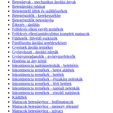
Betegágyak - mechanikus ápolási ágyak
Betegápolási ruházat
Betegemelő liftek és szállítószékek
Betegrögzítők - kerekesszékbe
Betegrögzítők betegágyba
Étkezés - táplálás
Felfekvés elleni egyéb termékek
Felfekvés elleni/antidecubitus komplett matracok
Füldugók, fülvédő eszközök
Fürdőszoba ápolási segédeszközei
Gyermek ápolás termékei
Gyógyászati - ápolási párnák
Gyógyszeradagolók - gyógyszerfelezők
Higiénia az ágy körül
Inkontinencia nadrágpelenkák - belebújós
Inkontinencia termékek - beteg alátétek
Inkontinencia termékek - betétek
Inkontinencia termékek - éjszakára pelenkák
Inkontinencia termékek - férfi betétek
Inkontinencia termékek - nappali pelenkák
Inkontinencia termékek - rögzítő nadrágok
Kádliftek
Matracok betegágyhoz - fedőmatracok
Matracok betegágyhoz - memory réteggel
Matracok betegágyhoz - szivacs