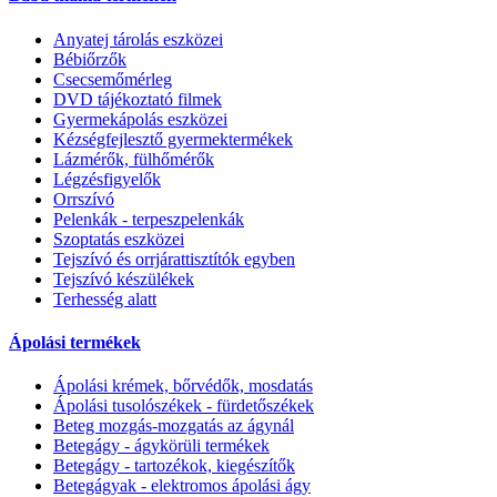
Anyatej tárolás eszközei
Bébiőrzők
Csecsemőmérleg
DVD tájékoztató filmek
Gyermekápolás eszközei
Kézségfejlesztő gyermektermékek
Lázmérők, fülhőmérők
Légzésfigyelők
Orrszívó
Pelenkák - terpeszpelenkák
Szoptatás eszközei
Tejszívó és orrjárattisztítók egyben
Tejszívó készülékek
Terhesség alatt
Ápolási termékek
Ápolási krémek, bőrvédők, mosdatás
Ápolási tusolószékek - fürdetőszékek
Beteg mozgás-mozgatás az ágynál
Betegágy - ágykörüli termékek
Betegágy - tartozékok, kiegészítők
Betegágyak - elektromos ápolási ágy