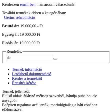
Kérdezzen
email-ben
, hamarosan válaszolunk!
További termékek ebben a kategóriában:
Gerinc rehabilitáció
Bruttó ár:
19 000,00.- Ft
Egység ár: 19 000,00 Ft
Eladási ár: 19 000,00 Ft
Rendelés:
Termék információ
Letölthető dokumentáció
Kérdés a termékről
Értesítés kérése
Termék jellemzői:
Elülső oldala átlátszó méhsejt szövetből, hátulja puha boucle
anyagból.
Beépített rugalmas acél tartók, morfológiailag a háti zónához
előformázva.