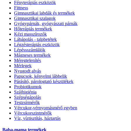
Fényterápiás eszközök
Fittness
Gimnasztikai labdák és termékek
Gimnasztikai szalagok
Gyógypárnák, gyógyászati párnák
Hőterápiás termékek
Kézi masszírozók
Lábápolás - talpbetétek
Légzésterápiás eszközök
Lépéssszámlálók
Mágneses termékek
Méregtelenítés
Mérlegek
Nyugodt alvás
Papucsok, kényelmi lábbelik
Párásító, párologtató készülékek
Probiotikumok
Szájhigiénia
Szépségápolás
Testzsírmérők
Vércukor-vérnyomásmérő egyben
Vércukorszintmérők
Víz, víztisztítás, háztartás
Baba-mama termékek