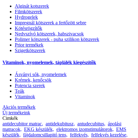
Alginát kotszerek
Filmkötszerek
Hydrogelek
Impregnál kötszerek a fertőzött sebre
Kötésrögzítők
Nedvszívó kötszerek, habszivacsok
Polimer kötszerek - puha szilikon kötszerek
Prior termékek
Szigetkötszerek
Vitaminok, nyomelemek, táplálék kiegészítők
Ásványi sók, nyomelemek
Krémek, kenőcsök
Potencia szerek
Teák
Vitaminok
Akciós termékek
Új termékeink
Cimkék
antidecubitor matrac,
antidekubitusz,
antudecubitus,
ápolási
matracok,
EKG készülék,
elektromos izomstimulátorok,
EMS
készülék,
fájdalomcsillapitó tens,
felfekvés,
felfekvés kezelése,