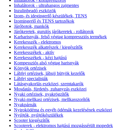
Inhalátorok - kompresszoros
Inhalátorok - ultrahangos zajmentes
Inzulinbeadó eszközök
Izom- és idegingerlő készülékek, TENS
Izomingerlő és TENS tartozékok
Járóbotok, mankók
Járókeretek, gurulós járókeretek - rollátorok
Karharisnyák, felső végtag kompressziós termékek
Kerekesszék - elektromos
Kerekesszék alkatrészek / kiegészítők
Kerekesszékek - aktív
Kerekesszékek - kézi hajtású
Kompessziós alsó végtag harisnyák
Könyök ortézisek
Lábfej ortézisek, lábujj bütyök kezelők
Lábfej specialisták
Látásgyakorlás eszközei, szemtakarók
Mosdatás, fürdetés, zuhanyzás eszközei
Nyaki ortézisek, nyakrögzítők
Nyaki-mellkasi ortézisek, mellkasszorítók
Nyakpárnák
Nyiroködéma és egyéb ödémák kezelésének eszközei
Nyújtók, nyújtókészülékek
Scooter kiegészítők
Scooterek - elektromos hajtású mozgássérült mopedek