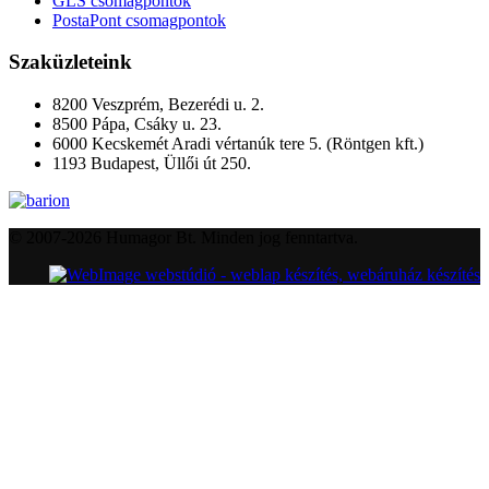
GLS csomagpontok
PostaPont csomagpontok
Szaküzleteink
8200 Veszprém, Bezerédi u. 2.
8500 Pápa, Csáky u. 23.
6000 Kecskemét Aradi vértanúk tere 5. (Röntgen kft.)
1193 Budapest, Üllői út 250.
© 2007-2026 Humagor Bt. Minden jog fenntartva.