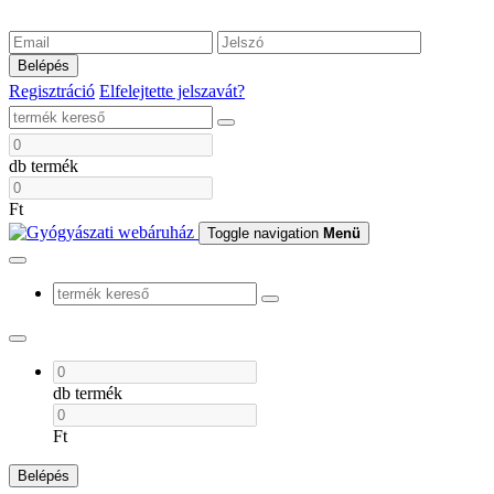
Belépés
Regisztráció
Elfelejtette jelszavát?
db termék
Ft
Toggle navigation
Menü
db termék
Ft
Belépés