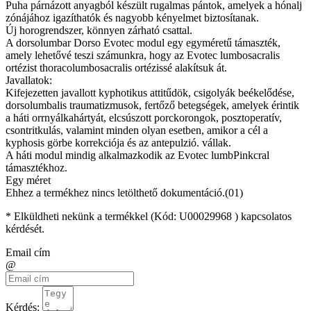
Puha párnázott anyagból készült rugalmas pántok, amelyek a hónalj
zónájához igazíthatók és nagyobb kényelmet biztosítanak.
Új horogrendszer, könnyen zárható csattal.
A dorsolumbar Dorso Evotec modul egy egyméretű támaszték,
amely lehetővé teszi számunkra, hogy az Evotec lumbosacralis
ortézist thoracolumbosacralis ortézissé alakítsuk át.
Javallatok:
Kifejezetten javallott kyphotikus attitűdök, csigolyák beékelődése,
dorsolumbalis traumatizmusok, fertőző betegségek, amelyek érintik
a háti orrnyálkahártyát, elcsúszott porckorongok, posztoperatív,
csontritkulás, valamint minden olyan esetben, amikor a cél a
kyphosis görbe korrekciója és az antepulzió.
vállak.
A háti modul mindig alkalmazkodik az Evotec lumbPinkcral
támasztékhoz.
Egy méret
Ehhez a termékhez nincs letölthető dokumentáció.(01)
* Elküldheti nekünk a termékkel (Kód:
U00029968
) kapcsolatos
kérdését.
Email cím
@
Kérdés: