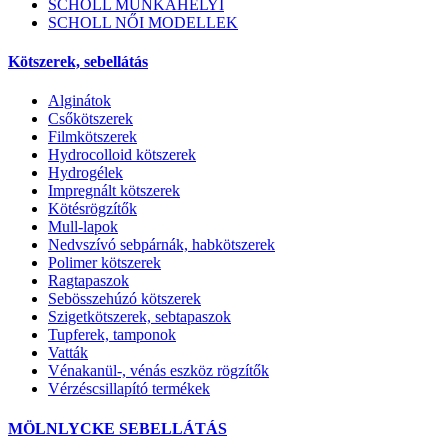
SCHOLL MUNKAHELYI
SCHOLL NŐI MODELLEK
Kötszerek, sebellátás
Alginátok
Csőkötszerek
Filmkötszerek
Hydrocolloid kötszerek
Hydrogélek
Impregnált kötszerek
Kötésrögzítők
Mull-lapok
Nedvszívó sebpárnák, habkötszerek
Polimer kötszerek
Ragtapaszok
Sebösszehúzó kötszerek
Szigetkötszerek, sebtapaszok
Tupferek, tamponok
Vatták
Vénakanül-, vénás eszköz rögzítők
Vérzéscsillapító termékek
MÖLNLYCKE SEBELLÁTÁS