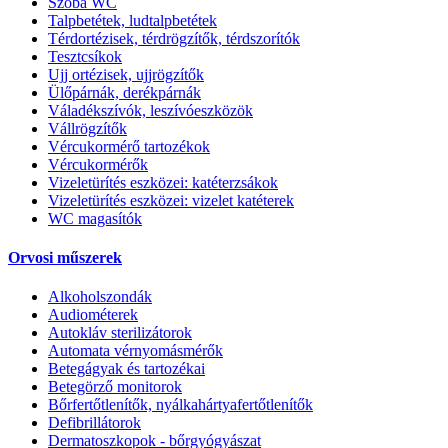
Szoba WC
Talpbetétek, ludtalpbetétek
Térdortézisek, térdrögzítők, térdszorítók
Tesztcsíkok
Ujj ortézisek, ujjrögzítők
Ülőpárnák, derékpárnák
Váladékszívók, leszívóeszközök
Vállrögzítők
Vércukormérő tartozékok
Vércukormérők
Vizeletürítés eszközei: katéterzsákok
Vizeletürítés eszközei: vizelet katéterek
WC magasítók
Orvosi műszerek
Alkoholszondák
Audiométerek
Autokláv sterilizátorok
Automata vérnyomásmérők
Betegágyak és tartozékai
Betegörző monitorok
Bőrfertőtlenítők, nyálkahártyafertőtlenítők
Defibrillátorok
Dermatoszkopok - bőrgyógyászat