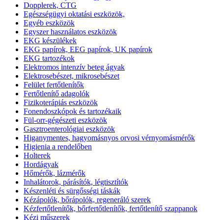
Dopplerek, CTG
Egészségügyi oktatási eszközök,
Egyéb eszközök
Egyszer használatos eszközök
EKG készülékek
EKG papírok, EEG papírok, UK papírok
EKG tartozékok
Elektromos intenzív beteg ágyak
Elektrosebészet, mikrosebészet
Felület fertőtlenítők
Fertőtlenítő adagolók
Fizikoterápiás eszközök
Fonendoszkópok és tartozékaik
Fül-orr-gégészeti eszközök
Gasztroenterológiai eszközök
Higanymentes, hagyomásnyos orvosi vérnyomásmérők
Higienia a rendelőben
Holterek
Hordágyak
Hőmérők, lázmérők
Inhalátorok, párásítók, légtisztítók
Készenléti és sürgősségi táskák
Kézápolók, bőrápolók, regeneráló szerek
Kézfertőtlenítők, bőrfertőtlenítők, fertőtlenítő szappanok
Kézi műszerek