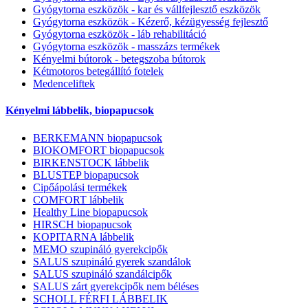
Gyógytorna eszközök - kar és vállfejlesztő eszközök
Gyógytorna eszközök - Kézerő, kézügyesség fejlesztő
Gyógytorna eszközök - láb rehabilitáció
Gyógytorna eszközök - masszázs termékek
Kényelmi bútorok - betegszoba bútorok
Kétmotoros betegállító fotelek
Medenceliftek
Kényelmi lábbelik, biopapucsok
BERKEMANN biopapucsok
BIOKOMFORT biopapucsok
BIRKENSTOCK lábbelik
BLUSTEP biopapucsok
Cipőápolási termékek
COMFORT lábbelik
Healthy Line biopapucsok
HIRSCH biopapucsok
KOPITARNA lábbelik
MEMO szupináló gyerekcipők
SALUS szupináló gyerek szandálok
SALUS szupináló szandálcipők
SALUS zárt gyerekcipők nem béléses
SCHOLL FÉRFI LÁBBELIK