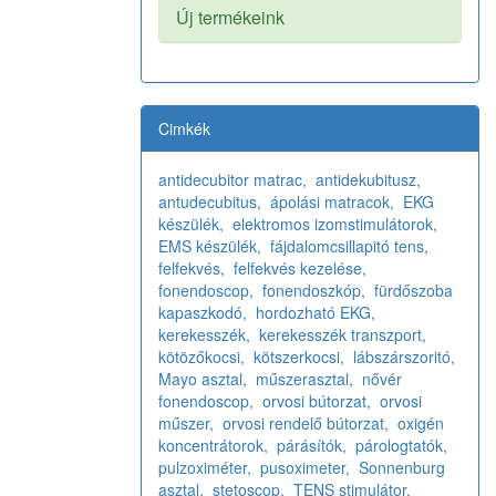
Új termékeink
Cimkék
antidecubitor matrac,
antidekubitusz,
antudecubitus,
ápolási matracok,
EKG
készülék,
elektromos izomstimulátorok,
EMS készülék,
fájdalomcsillapitó tens,
felfekvés,
felfekvés kezelése,
fonendoscop,
fonendoszkóp,
fürdőszoba
kapaszkodó,
hordozható EKG,
kerekesszék,
kerekesszék transzport,
kötözőkocsi,
kötszerkocsi,
lábszárszoritó,
Mayo asztal,
műszerasztal,
nővér
fonendoscop,
orvosi bútorzat,
orvosi
műszer,
orvosi rendelő bútorzat,
oxigén
koncentrátorok,
párásítók,
párologtatók,
pulzoximéter,
pusoximeter,
Sonnenburg
asztal,
stetoscop,
TENS stimulátor,