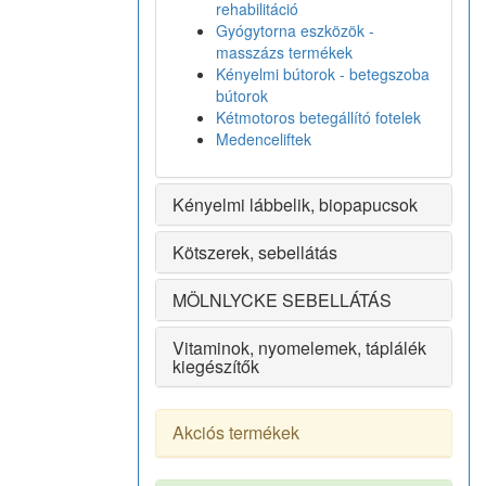
rehabilitáció
Gyógytorna eszközök -
masszázs termékek
Kényelmi bútorok - betegszoba
bútorok
Kétmotoros betegállító fotelek
Medenceliftek
Kényelmi lábbelik, biopapucsok
Kötszerek, sebellátás
MÖLNLYCKE SEBELLÁTÁS
Vitaminok, nyomelemek, táplálék
kiegészítők
Akciós termékek