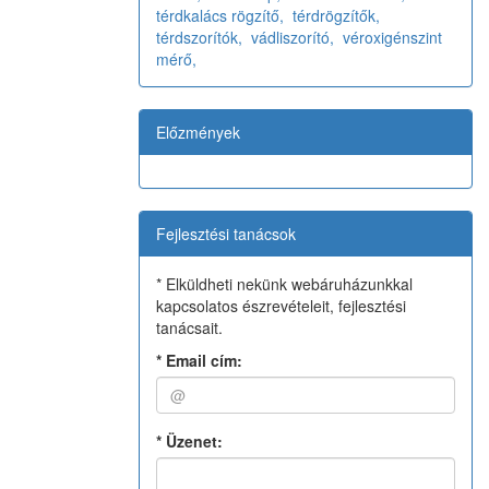
térdkalács rögzítő,
térdrögzítők,
térdszorítók,
vádliszorító,
véroxigénszint
mérő,
Előzmények
Fejlesztési tanácsok
* Elküldheti nekünk webáruházunkkal
kapcsolatos észrevételeit, fejlesztési
tanácsait.
*
Email cím:
*
Üzenet: