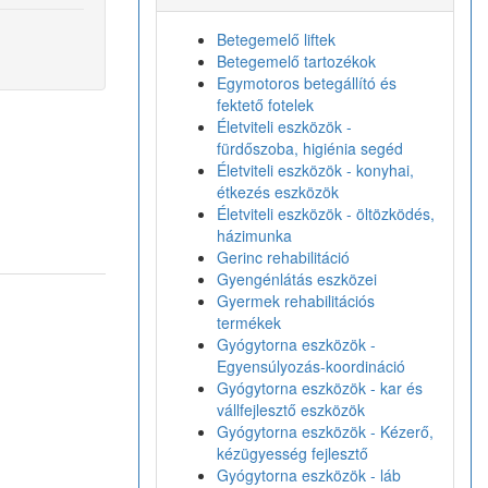
Betegemelő liftek
Betegemelő tartozékok
Egymotoros betegállító és
fektető fotelek
Életviteli eszközök -
fürdőszoba, higiénia segéd
Életviteli eszközök - konyhai,
étkezés eszközök
Életviteli eszközök - öltözködés,
házimunka
Gerinc rehabilitáció
Gyengénlátás eszközei
Gyermek rehabilitációs
termékek
Gyógytorna eszközök -
Egyensúlyozás-koordináció
Gyógytorna eszközök - kar és
vállfejlesztő eszközök
Gyógytorna eszközök - Kézerő,
kézügyesség fejlesztő
Gyógytorna eszközök - láb