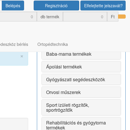
Belépés
Regisztráció
Elfelejtette jelszavát?
Termék kategóriák
db termék
Ft
Bérlés
Egészségmegőrző termékek
deszköz bérlés
Ortopédtechnika
Baba-mama termékek
×
Ápolási termékek
Gyógyászati segédeszközök
Orvosi műszerek
Sport izületi rögzítők,
sportrögzítők
Rehabilitációs és gyógytorna
termékek