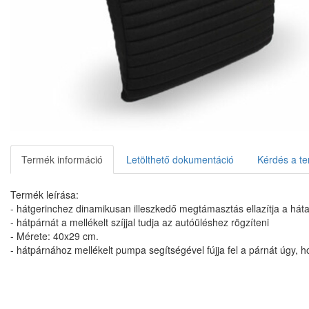
Termék információ
Letölthető dokumentáció
Kérdés a te
Termék leírása:
- hátgerinchez dinamikusan illeszkedő megtámasztás ellazítja a hát
- hátpárnát a mellékelt szíjjal tudja az autóüléshez rögzíteni
- Mérete: 40x29 cm.
- hátpárnához mellékelt pumpa segítségével fújja fel a párnát úgy,