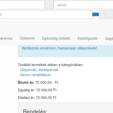
a TOGU AIRGO
Garancia
Üzleteink
Egészség oldalak
Katalógusok
Segé
Kérdezzen
email-ben
, hamarosan válaszolunk!
További termékek ebben a kategóriában:
Ülőpárnák, derékpárnák
Gerinc rehabilitáció
Bruttó ár:
72 000,00.- Ft
Egység ár: 72 000,00 Ft
Eladási ár: 72 000,00 Ft
Rendelés: