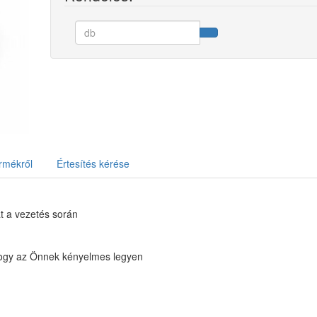
rmékről
Értesítés kérése
at a vezetés során
 hogy az Önnek kényelmes legyen