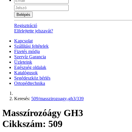
Belépés
Regisztráció
Elfelejtette jelszavát?
Kapcsolat
Szállítási feltételek
Fizetés módja
Szervíz Garancia
Üzleteink
Egészség oldalak
Katalógusok
Segédeszköz bérlés
Ortopédtechnika
Keresés:
509/masszirozoagy-gh3/339
Masszírozóágy GH3
Cikkszám: 509