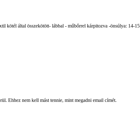
l kötél által összekötött- lábbal - műbőrrel kárpitozva -önsúlya: 14-15
kerül. Ehhez nem kell mást tennie, mint megadni email címét.