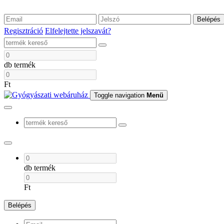
Belépés
Regisztráció
Elfelejtette jelszavát?
db termék
Ft
Toggle navigation
Menü
db termék
Ft
Belépés