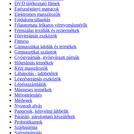
DVD tájékoztató filmek
Egészségügyi matracok
Elektromos masszírozók
Fájdalomcsillapítás
Félautomata felkaros vérnyomásmérők
Fémszálas textíliák és reztermékek
Fényterápiás eszközök
Fittness
Gimnasztikai labdák és termékek
Gimnasztikai szalagok
Gyógypárnák, gyógyászati párnák
Hőterápiás termékek
Kézi masszírozók
Lábápolás - talpbetétek
Légzésterápiás eszközök
Lépéssszámlálók
Mágneses termékek
Méregtelenítés
Mérlegek
Nyugodt alvás
Papucsok, kényelmi lábbelik
Párásító, párologtató készülékek
Probiotikumok
Szájhigiénia
Szépségápolás