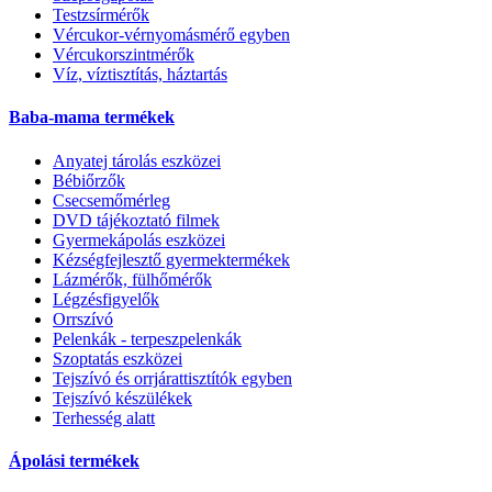
Testzsírmérők
Vércukor-vérnyomásmérő egyben
Vércukorszintmérők
Víz, víztisztítás, háztartás
Baba-mama termékek
Anyatej tárolás eszközei
Bébiőrzők
Csecsemőmérleg
DVD tájékoztató filmek
Gyermekápolás eszközei
Kézségfejlesztő gyermektermékek
Lázmérők, fülhőmérők
Légzésfigyelők
Orrszívó
Pelenkák - terpeszpelenkák
Szoptatás eszközei
Tejszívó és orrjárattisztítók egyben
Tejszívó készülékek
Terhesség alatt
Ápolási termékek