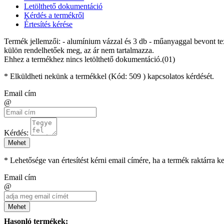
Letölthető dokumentáció
Kérdés a termékről
Értesítés kérése
Termék jellemzői: - alumínium vázzal és 3 db - műanyaggal bevont texti
külön rendelhetőek meg, az ár nem tartalmazza.
Ehhez a termékhez nincs letölthető dokumentáció.(01)
* Elküldheti nekünk a termékkel (Kód:
509
) kapcsolatos kérdését.
Email cím
@
Kérdés:
Mehet
* Lehetősége van értesítést kérni email címére, ha a termék raktárra 
Email cím
@
Mehet
Hasonló termékek: