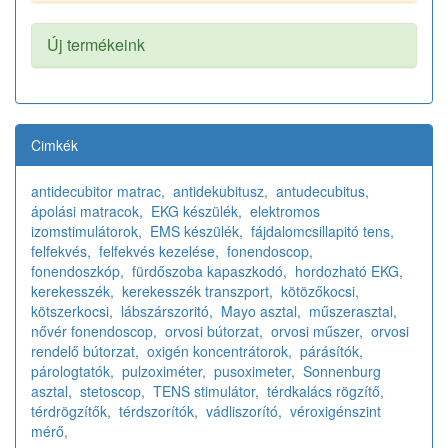
Új termékeink
Cimkék
antidecubitor matrac,
antidekubitusz,
antudecubitus,
ápolási matracok,
EKG készülék,
elektromos
izomstimulátorok,
EMS készülék,
fájdalomcsillapitó tens,
felfekvés,
felfekvés kezelése,
fonendoscop,
fonendoszkóp,
fürdőszoba kapaszkodó,
hordozható EKG,
kerekesszék,
kerekesszék transzport,
kötözőkocsi,
kötszerkocsi,
lábszárszoritó,
Mayo asztal,
műszerasztal,
nővér fonendoscop,
orvosi bútorzat,
orvosi műszer,
orvosi
rendelő bútorzat,
oxigén koncentrátorok,
párásítók,
párologtatók,
pulzoximéter,
pusoximeter,
Sonnenburg
asztal,
stetoscop,
TENS stimulátor,
térdkalács rögzítő,
térdrögzítők,
térdszorítók,
vádliszorító,
véroxigénszint
mérő,