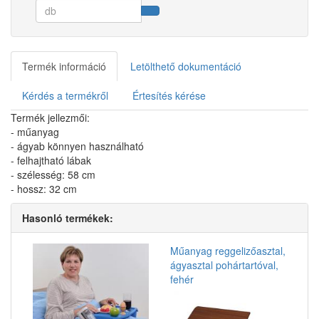
Termék információ
Letölthető dokumentáció
Kérdés a termékről
Értesítés kérése
Termék jellezmői:
- műanyag
- ágyab könnyen használható
- felhajtható lábak
- szélesség: 58 cm
- hossz: 32 cm
Hasonló termékek:
Műanyag reggelizőasztal,
ágyasztal pohártartóval,
fehér