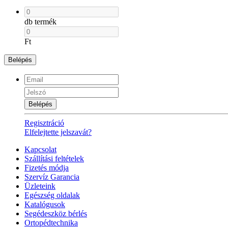
db termék
Ft
Belépés
Belépés
Regisztráció
Elfelejtette jelszavát?
Kapcsolat
Szállítási feltételek
Fizetés módja
Szervíz Garancia
Üzleteink
Egészség oldalak
Katalógusok
Segédeszköz bérlés
Ortopédtechnika