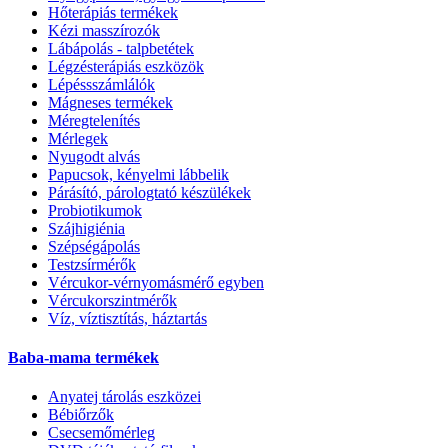
Hőterápiás termékek
Kézi masszírozók
Lábápolás - talpbetétek
Légzésterápiás eszközök
Lépéssszámlálók
Mágneses termékek
Méregtelenítés
Mérlegek
Nyugodt alvás
Papucsok, kényelmi lábbelik
Párásító, párologtató készülékek
Probiotikumok
Szájhigiénia
Szépségápolás
Testzsírmérők
Vércukor-vérnyomásmérő egyben
Vércukorszintmérők
Víz, víztisztítás, háztartás
Baba-mama termékek
Anyatej tárolás eszközei
Bébiőrzők
Csecsemőmérleg