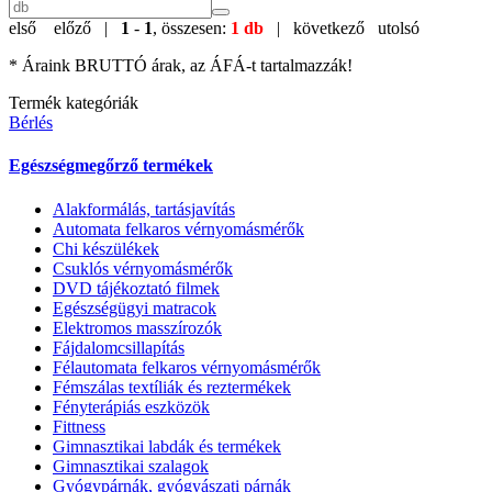
első
előző |
1
-
1
, összesen:
1 db
| következő
utolsó
* Áraink BRUTTÓ árak, az ÁFÁ-t tartalmazzák!
Termék kategóriák
Bérlés
Egészségmegőrző termékek
Alakformálás, tartásjavítás
Automata felkaros vérnyomásmérők
Chi készülékek
Csuklós vérnyomásmérők
DVD tájékoztató filmek
Egészségügyi matracok
Elektromos masszírozók
Fájdalomcsillapítás
Félautomata felkaros vérnyomásmérők
Fémszálas textíliák és reztermékek
Fényterápiás eszközök
Fittness
Gimnasztikai labdák és termékek
Gimnasztikai szalagok
Gyógypárnák, gyógyászati párnák