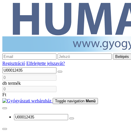
Belépés
Regisztráció
Elfelejtette jelszavát?
db termék
Ft
Toggle navigation
Menü