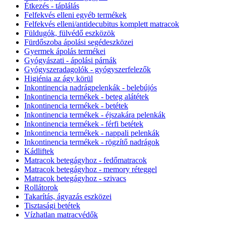
Étkezés - táplálás
Felfekvés elleni egyéb termékek
Felfekvés elleni/antidecubitus komplett matracok
Füldugók, fülvédő eszközök
Fürdőszoba ápolási segédeszközei
Gyermek ápolás termékei
Gyógyászati - ápolási párnák
Gyógyszeradagolók - gyógyszerfelezők
Higiénia az ágy körül
Inkontinencia nadrágpelenkák - belebújós
Inkontinencia termékek - beteg alátétek
Inkontinencia termékek - betétek
Inkontinencia termékek - éjszakára pelenkák
Inkontinencia termékek - férfi betétek
Inkontinencia termékek - nappali pelenkák
Inkontinencia termékek - rögzítő nadrágok
Kádliftek
Matracok betegágyhoz - fedőmatracok
Matracok betegágyhoz - memory réteggel
Matracok betegágyhoz - szivacs
Rollátorok
Takarítás, ágyazás eszközei
Tisztasági betétek
Vízhatlan matracvédők