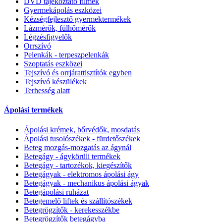
DVD tájékoztató filmek
Gyermekápolás eszközei
Kézségfejlesztő gyermektermékek
Lázmérők, fülhőmérők
Légzésfigyelők
Orrszívó
Pelenkák - terpeszpelenkák
Szoptatás eszközei
Tejszívó és orrjárattisztítók egyben
Tejszívó készülékek
Terhesség alatt
Ápolási termékek
Ápolási krémek, bőrvédők, mosdatás
Ápolási tusolószékek - fürdetőszékek
Beteg mozgás-mozgatás az ágynál
Betegágy - ágykörüli termékek
Betegágy - tartozékok, kiegészítők
Betegágyak - elektromos ápolási ágy
Betegágyak - mechanikus ápolási ágyak
Betegápolási ruházat
Betegemelő liftek és szállítószékek
Betegrögzítők - kerekesszékbe
Betegrögzítők betegágyba