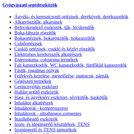
Gyógyászati segédeszközök
Ágyéki- és keresztcsonti ortézisek, derékövek, derékszorítók
Alkarrögzítők, alkarsinek
Befecskendező eszközök, tűk, fecskendők
Boka-lábszár rögzítők
Bokaortézisek, bokarögzítők, bokaszorítók
Csípőortézisek
Csukló ortézisek, csukló és kézfej rögzítők
Elektromos kerekesszék alkatrészek
Enterostoma, colostoma termékek
Fali kapaszkodók, WC kapaszkodók, fürdőkád kapaszodók
Fáslik, rugalmas pólyák
Felfekvés kezelése, megelőzése, matracok, párnák
Gégészeti termékek
Gerincnyújtás eszközei
Hallást segítő eszközök
Hasi- és ágyéksérv eszközei, sérvkötők, haskötők
Inhalátor alkatrészek
Inhalátorok - kompresszoros
Inhalátorok - ultrahangos zajmentes
Inzulinbeadó eszközök
Izom- és idegingerlő készülékek, TENS
Izomingerlő és TENS tartozékok