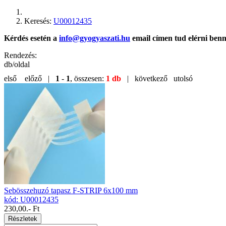
Keresés:
U00012435
Kérdés esetén a
info@gyogyaszati.hu
email címen tud elérni ben
Rendezés:
db/oldal
első
előző |
1
-
1
, összesen:
1 db
| következő
utolsó
Sebösszehuzó tapasz F-STRIP 6x100 mm
kód: U00012435
230,00
.- Ft
Részletek