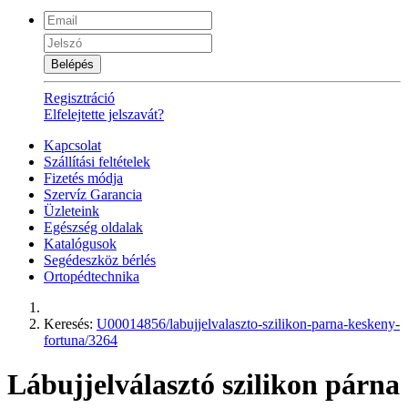
Belépés
Regisztráció
Elfelejtette jelszavát?
Kapcsolat
Szállítási feltételek
Fizetés módja
Szervíz Garancia
Üzleteink
Egészség oldalak
Katalógusok
Segédeszköz bérlés
Ortopédtechnika
Keresés:
U00014856/labujjelvalaszto-szilikon-parna-keskeny-
fortuna/3264
Lábujjelválasztó szilikon párna