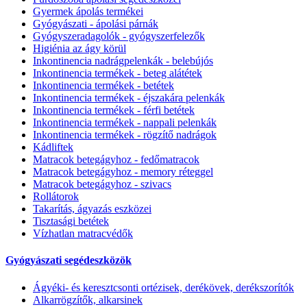
Gyermek ápolás termékei
Gyógyászati - ápolási párnák
Gyógyszeradagolók - gyógyszerfelezők
Higiénia az ágy körül
Inkontinencia nadrágpelenkák - belebújós
Inkontinencia termékek - beteg alátétek
Inkontinencia termékek - betétek
Inkontinencia termékek - éjszakára pelenkák
Inkontinencia termékek - férfi betétek
Inkontinencia termékek - nappali pelenkák
Inkontinencia termékek - rögzítő nadrágok
Kádliftek
Matracok betegágyhoz - fedőmatracok
Matracok betegágyhoz - memory réteggel
Matracok betegágyhoz - szivacs
Rollátorok
Takarítás, ágyazás eszközei
Tisztasági betétek
Vízhatlan matracvédők
Gyógyászati segédeszközök
Ágyéki- és keresztcsonti ortézisek, derékövek, derékszorítók
Alkarrögzítők, alkarsinek