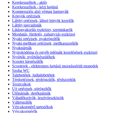
Kerekesszékek - aktív
Kerekesszékek - kézi hajtású
Kompessziós alsó végtag harisnyák
Könyök ortézisek
Lábfej ortézisek, lábujj bütyök kezelők
Lábfej specialisták
Látásgyakorlás eszközei, szemtakarók
Mosdatás, fürdetés, zuhanyzás eszközei
Nyaki ortézisek, nyakrögzítők
Nyaki-mellkasi ortézisek, mellkasszorítók
Nyakpárnák
Nyiroködéma és egyéb ödémák kezelésének eszközei
Nyújtók, nyújtókészülékek
Scooter kiegészítők
Scooterek - elektromos hajtású mozgássérült mopedek
Szoba WC
Talpbetétek, ludtalpbetétek
Térdortézisek, térdrögzítők, térdszorítók
Tesztcsíkok
Ujj ortézisek, ujjrögzítők
Ülőpárnák, derékpárnák
Váladékszívók, leszívóeszközök
Vállrögzítők
Vércukormérő tartozékok
Vércukormérők