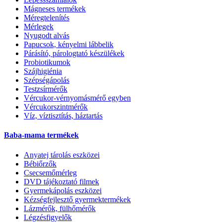
Mágneses termékek
Méregtelenítés
Mérlegek
Nyugodt alvás
Papucsok, kényelmi lábbelik
Párásító, párologtató készülékek
Probiotikumok
Szájhigiénia
Szépségápolás
Testzsírmérők
Vércukor-vérnyomásmérő egyben
Vércukorszintmérők
Víz, víztisztítás, háztartás
Baba-mama termékek
Anyatej tárolás eszközei
Bébiőrzők
Csecsemőmérleg
DVD tájékoztató filmek
Gyermekápolás eszközei
Kézségfejlesztő gyermektermékek
Lázmérők, fülhőmérők
Légzésfigyelők