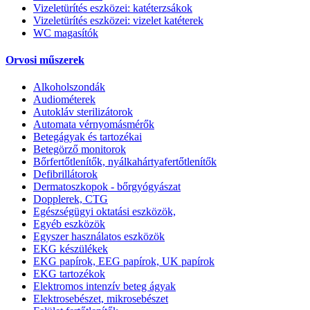
Vizeletürítés eszközei: katéterzsákok
Vizeletürítés eszközei: vizelet katéterek
WC magasítók
Orvosi műszerek
Alkoholszondák
Audiométerek
Autokláv sterilizátorok
Automata vérnyomásmérők
Betegágyak és tartozékai
Betegörző monitorok
Bőrfertőtlenítők, nyálkahártyafertőtlenítők
Defibrillátorok
Dermatoszkopok - bőrgyógyászat
Dopplerek, CTG
Egészségügyi oktatási eszközök,
Egyéb eszközök
Egyszer használatos eszközök
EKG készülékek
EKG papírok, EEG papírok, UK papírok
EKG tartozékok
Elektromos intenzív beteg ágyak
Elektrosebészet, mikrosebészet