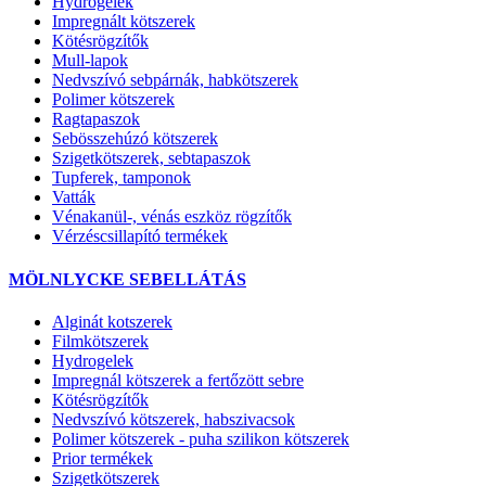
Hydrogélek
Impregnált kötszerek
Kötésrögzítők
Mull-lapok
Nedvszívó sebpárnák, habkötszerek
Polimer kötszerek
Ragtapaszok
Sebösszehúzó kötszerek
Szigetkötszerek, sebtapaszok
Tupferek, tamponok
Vatták
Vénakanül-, vénás eszköz rögzítők
Vérzéscsillapító termékek
MÖLNLYCKE SEBELLÁTÁS
Alginát kotszerek
Filmkötszerek
Hydrogelek
Impregnál kötszerek a fertőzött sebre
Kötésrögzítők
Nedvszívó kötszerek, habszivacsok
Polimer kötszerek - puha szilikon kötszerek
Prior termékek
Szigetkötszerek