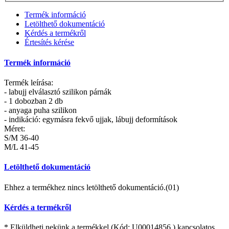
Termék információ
Letölthető dokumentáció
Kérdés a termékről
Értesítés kérése
Termék információ
Termék leírása:
- labujj elválasztó szilikon párnák
- 1 dobozban 2 db
- anyaga puha szilikon
- indikáció: egymásra fekvő ujjak, lábujj deformítások
Méret:
S/M 36-40
M/L 41-45
Letölthető dokumentáció
Ehhez a termékhez nincs letölthető dokumentáció.(01)
Kérdés a termékről
* Elküldheti nekünk a termékkel (Kód:
U00014856
) kapcsolatos