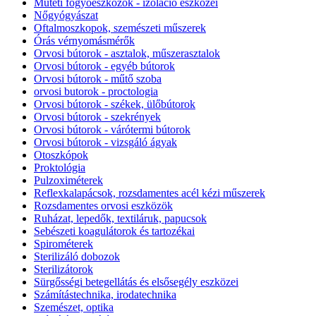
Műtéti fogyóeszközök - izoláció eszközei
Nőgyógyászat
Oftalmoszkopok, szemészeti műszerek
Órás vérnyomásmérők
Orvosi bútorok - asztalok, műszerasztalok
Orvosi bútorok - egyéb bútorok
Orvosi bútorok - műtő szoba
orvosi butorok - proctologia
Orvosi bútorok - székek, ülőbútorok
Orvosi bútorok - szekrények
Orvosi bútorok - várótermi bútorok
Orvosi bútorok - vizsgáló ágyak
Otoszkópok
Proktológia
Pulzoximéterek
Reflexkalapácsok, rozsdamentes acél kézi műszerek
Rozsdamentes orvosi eszközök
Ruházat, lepedők, textiláruk, papucsok
Sebészeti koagulátorok és tartozékai
Spirométerek
Sterilizáló dobozok
Sterilizátorok
Sürgősségi betegellátás és elsősegély eszközei
Számítástechnika, irodatechnika
Szemészet, optika