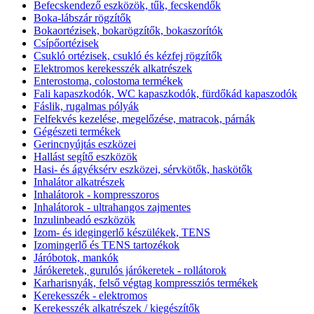
Befecskendező eszközök, tűk, fecskendők
Boka-lábszár rögzítők
Bokaortézisek, bokarögzítők, bokaszorítók
Csípőortézisek
Csukló ortézisek, csukló és kézfej rögzítők
Elektromos kerekesszék alkatrészek
Enterostoma, colostoma termékek
Fali kapaszkodók, WC kapaszkodók, fürdőkád kapaszodók
Fáslik, rugalmas pólyák
Felfekvés kezelése, megelőzése, matracok, párnák
Gégészeti termékek
Gerincnyújtás eszközei
Hallást segítő eszközök
Hasi- és ágyéksérv eszközei, sérvkötők, haskötők
Inhalátor alkatrészek
Inhalátorok - kompresszoros
Inhalátorok - ultrahangos zajmentes
Inzulinbeadó eszközök
Izom- és idegingerlő készülékek, TENS
Izomingerlő és TENS tartozékok
Járóbotok, mankók
Járókeretek, gurulós járókeretek - rollátorok
Karharisnyák, felső végtag kompressziós termékek
Kerekesszék - elektromos
Kerekesszék alkatrészek / kiegészítők