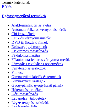
Termék kategóriák
Bérlés
Egészségmegőrző termékek
Alakformálás, tartásjavítás
Automata felkaros vérnyomásmérők
Chi készülékek
Csuklós vérnyomásmérők
DVD tájékoztató filmek
Egészségügyi matracok
Elektromos masszírozók
Fájdalomcsillapítás
Félautomata felkaros vérnyomásmérők
Fémszálas textíliák és reztermékek
Fényterápiás eszközök
Fittness
Gimnasztikai labdák és termékek
Gimnasztikai szalagok
Gyógypárnák, gyógyászati párnák
Hőterápiás termékek
Kézi masszírozók
Lábápolás - talpbetétek
Légzésterápiás eszközök
Lépéssszámlálók