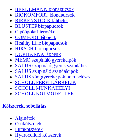
BERKEMANN biopapucsok
BIOKOMFORT biopapucsok
BIRKENSTOCK lábbelik
BLUSTEP biopapucsok
Cipőápolási termékek
COMFORT lábbelik
Healthy Line biopapucsok
HIRSCH biopapucsok
KOPITARNA lábbelik
MEMO szupináló gyerekcipők
SALUS szupináló gyerek szandálok
SALUS szupináló szandálcipők
SALUS zárt gyerekcipők nem béléses
SCHOLL FÉRFI LÁBBELIK
SCHOLL MUNKAHELYI
SCHOLL NŐI MODELLEK
Kötszerek, sebellátás
Alginátok
Csőkötszerek
Filmkötszerek
Hydrocolloid kötszerek