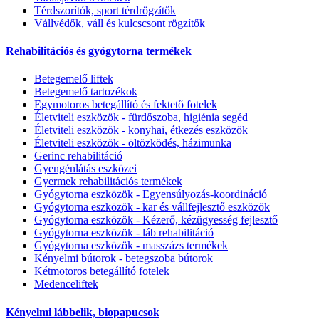
Térdszorítók, sport térdrögzítők
Vállvédők, váll és kulcscsont rögzítők
Rehabilitációs és gyógytorna termékek
Betegemelő liftek
Betegemelő tartozékok
Egymotoros betegállító és fektető fotelek
Életviteli eszközök - fürdőszoba, higiénia segéd
Életviteli eszközök - konyhai, étkezés eszközök
Életviteli eszközök - öltözködés, házimunka
Gerinc rehabilitáció
Gyengénlátás eszközei
Gyermek rehabilitációs termékek
Gyógytorna eszközök - Egyensúlyozás-koordináció
Gyógytorna eszközök - kar és vállfejlesztő eszközök
Gyógytorna eszközök - Kézerő, kézügyesség fejlesztő
Gyógytorna eszközök - láb rehabilitáció
Gyógytorna eszközök - masszázs termékek
Kényelmi bútorok - betegszoba bútorok
Kétmotoros betegállító fotelek
Medenceliftek
Kényelmi lábbelik, biopapucsok