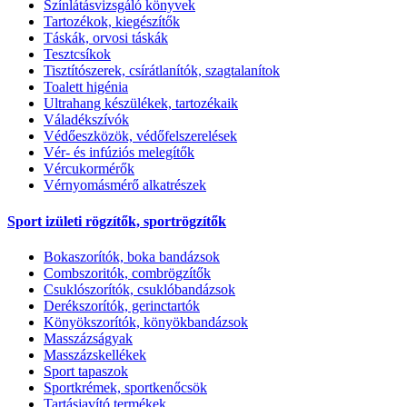
Színlátásvizsgáló könyvek
Tartozékok, kiegészítők
Táskák, orvosi táskák
Tesztcsíkok
Tisztítószerek, csírátlanítók, szagtalanítok
Toalett higénia
Ultrahang készülékek, tartozékaik
Váladékszívók
Védőeszközök, védőfelszerelések
Vér- és infúziós melegítők
Vércukormérők
Vérnyomásmérő alkatrészek
Sport izületi rögzítők, sportrögzítők
Bokaszorítók, boka bandázsok
Combszoritók, combrögzítők
Csuklószorítók, csuklóbandázsok
Derékszorítók, gerinctartók
Könyökszorítók, könyökbandázsok
Masszázságyak
Masszázskellékek
Sport tapaszok
Sportkrémek, sportkenőcsök
Tartásjavító termékek