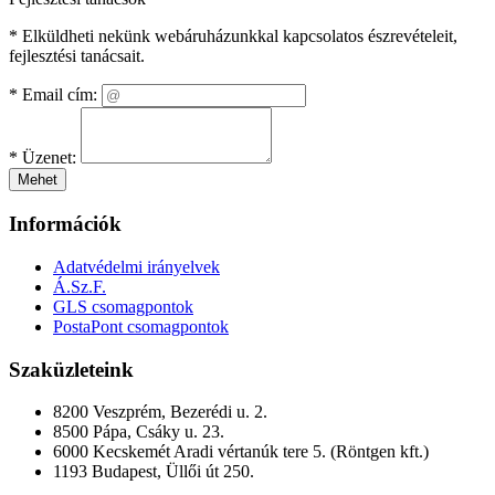
* Elküldheti nekünk webáruházunkkal kapcsolatos észrevételeit,
fejlesztési tanácsait.
*
Email cím:
*
Üzenet:
Mehet
Információk
Adatvédelmi irányelvek
Á.Sz.F.
GLS csomagpontok
PostaPont csomagpontok
Szaküzleteink
8200 Veszprém, Bezerédi u. 2.
8500 Pápa, Csáky u. 23.
6000 Kecskemét Aradi vértanúk tere 5. (Röntgen kft.)
1193 Budapest, Üllői út 250.