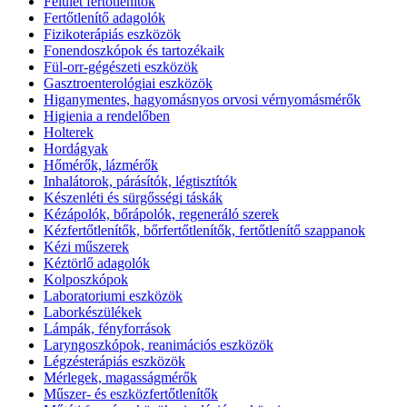
Felület fertőtlenítők
Fertőtlenítő adagolók
Fizikoterápiás eszközök
Fonendoszkópok és tartozékaik
Fül-orr-gégészeti eszközök
Gasztroenterológiai eszközök
Higanymentes, hagyomásnyos orvosi vérnyomásmérők
Higienia a rendelőben
Holterek
Hordágyak
Hőmérők, lázmérők
Inhalátorok, párásítók, légtisztítók
Készenléti és sürgősségi táskák
Kézápolók, bőrápolók, regeneráló szerek
Kézfertőtlenítők, bőrfertőtlenítők, fertőtlenítő szappanok
Kézi műszerek
Kéztörlő adagolók
Kolposzkópok
Laboratoriumi eszközök
Laborkészülékek
Lámpák, fényforrások
Laryngoszkópok, reanimációs eszközök
Légzésterápiás eszközök
Mérlegek, magasságmérők
Műszer- és eszközfertőtlenítők