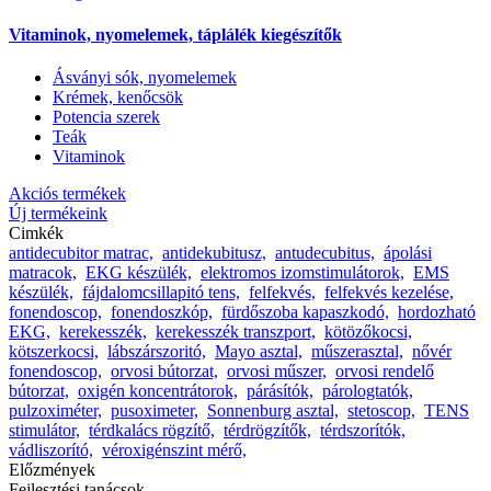
Vitaminok, nyomelemek, táplálék kiegészítők
Ásványi sók, nyomelemek
Krémek, kenőcsök
Potencia szerek
Teák
Vitaminok
Akciós termékek
Új termékeink
Cimkék
antidecubitor matrac,
antidekubitusz,
antudecubitus,
ápolási
matracok,
EKG készülék,
elektromos izomstimulátorok,
EMS
készülék,
fájdalomcsillapitó tens,
felfekvés,
felfekvés kezelése,
fonendoscop,
fonendoszkóp,
fürdőszoba kapaszkodó,
hordozható
EKG,
kerekesszék,
kerekesszék transzport,
kötözőkocsi,
kötszerkocsi,
lábszárszoritó,
Mayo asztal,
műszerasztal,
nővér
fonendoscop,
orvosi bútorzat,
orvosi műszer,
orvosi rendelő
bútorzat,
oxigén koncentrátorok,
párásítók,
párologtatók,
pulzoximéter,
pusoximeter,
Sonnenburg asztal,
stetoscop,
TENS
stimulátor,
térdkalács rögzítő,
térdrögzítők,
térdszorítók,
vádliszorító,
véroxigénszint mérő,
Előzmények
Fejlesztési tanácsok