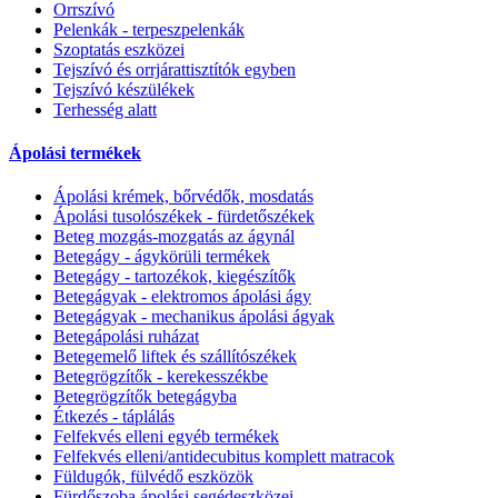
Orrszívó
Pelenkák - terpeszpelenkák
Szoptatás eszközei
Tejszívó és orrjárattisztítók egyben
Tejszívó készülékek
Terhesség alatt
Ápolási termékek
Ápolási krémek, bőrvédők, mosdatás
Ápolási tusolószékek - fürdetőszékek
Beteg mozgás-mozgatás az ágynál
Betegágy - ágykörüli termékek
Betegágy - tartozékok, kiegészítők
Betegágyak - elektromos ápolási ágy
Betegágyak - mechanikus ápolási ágyak
Betegápolási ruházat
Betegemelő liftek és szállítószékek
Betegrögzítők - kerekesszékbe
Betegrögzítők betegágyba
Étkezés - táplálás
Felfekvés elleni egyéb termékek
Felfekvés elleni/antidecubitus komplett matracok
Füldugók, fülvédő eszközök
Fürdőszoba ápolási segédeszközei