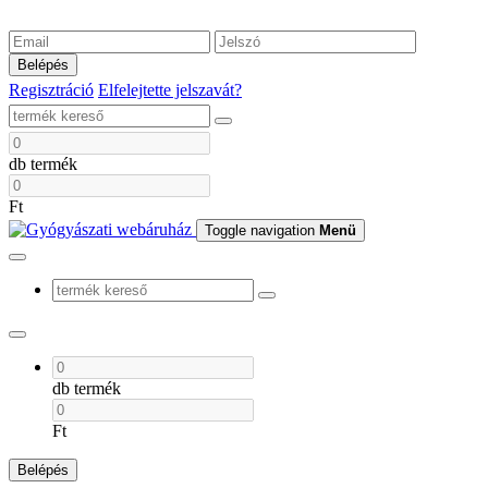
Belépés
Regisztráció
Elfelejtette jelszavát?
db termék
Ft
Toggle navigation
Menü
db termék
Ft
Belépés