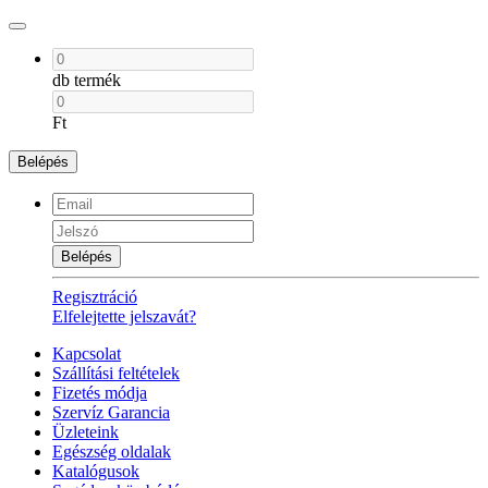
db termék
Ft
Belépés
Belépés
Regisztráció
Elfelejtette jelszavát?
Kapcsolat
Szállítási feltételek
Fizetés módja
Szervíz Garancia
Üzleteink
Egészség oldalak
Katalógusok