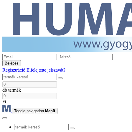
Belépés
Regisztráció
Elfelejtette jelszavát?
db termék
Ft
Toggle navigation
Menü