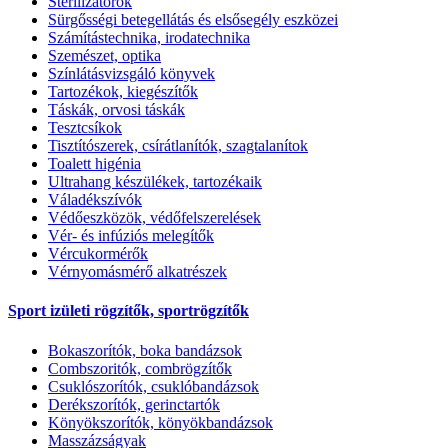
Sterilizátorok
Sürgősségi betegellátás és elsősegély eszközei
Számítástechnika, irodatechnika
Szemészet, optika
Színlátásvizsgáló könyvek
Tartozékok, kiegészítők
Táskák, orvosi táskák
Tesztcsíkok
Tisztítószerek, csírátlanítók, szagtalanítok
Toalett higénia
Ultrahang készülékek, tartozékaik
Váladékszívók
Védőeszközök, védőfelszerelések
Vér- és infúziós melegítők
Vércukormérők
Vérnyomásmérő alkatrészek
Sport izületi rögzítők, sportrögzítők
Bokaszorítók, boka bandázsok
Combszoritók, combrögzítők
Csuklószorítók, csuklóbandázsok
Derékszorítók, gerinctartók
Könyökszorítók, könyökbandázsok
Masszázságyak