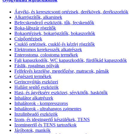
Ágyéki- és keresztcsonti ortézisek, derékövek, derékszorítók
Alkarrögzítők, alkarsinek
Befecskendező eszközök, tűk, fecskendők
Boka-lábszár rögzítők
Bokaortézisek, bokarögzítők, bokaszorítók
Csípőortézisek
Csukló ortézisek, csukló és kézfej rögzítők
Elektromos kerekesszék alkatrészek
Enterostoma, colostoma termékek
Fali kapaszkodók, WC kapaszkodók, fürdőkád kapaszodók
Fáslik, rugalmas pólyák
Felfekvés kezelése, megelőzése, matracok, párnák
Gégészeti termékek
Gerincnyújtás eszközei
Hallást segítő eszközök
Hasi- és ágyéksérv eszközei, sérvkötők, haskötők
Inhalátor alkatrészek
Inhalátorok - kompresszoros
Inhalátorok - ultrahangos zajmentes
Inzulinbeadó eszközök
Izom- és idegingerlő készülékek, TENS
Izomingerlő és TENS tartozékok
Járóbotok, mankók