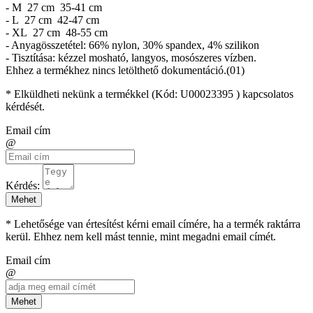
- M 27 cm 35-41 cm
- L 27 cm 42-47 cm
- XL 27 cm 48-55 cm
- Anyagösszetétel: 66% nylon, 30% spandex, 4% szilikon
- Tisztítása: kézzel mosható, langyos, mosószeres vízben.
Ehhez a termékhez nincs letölthető dokumentáció.(01)
* Elküldheti nekünk a termékkel (Kód:
U00023395
) kapcsolatos
kérdését.
Email cím
@
Kérdés:
Mehet
* Lehetősége van értesítést kérni email címére, ha a termék raktárra
kerül. Ehhez nem kell mást tennie, mint megadni email címét.
Email cím
@
Mehet