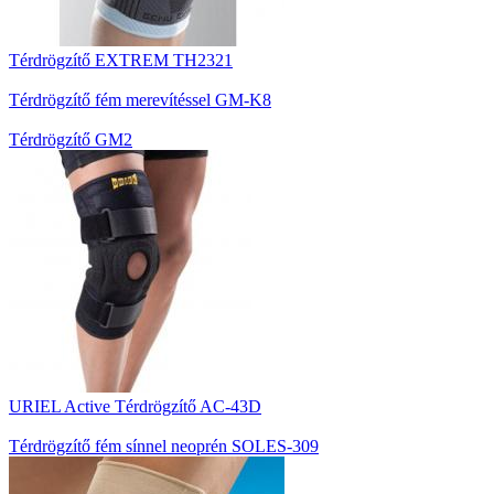
Térdrögzítő EXTREM TH2321
Térdrögzítő fém merevítéssel GM-K8
Térdrögzítő GM2
URIEL Active Térdrögzítő AC-43D
Térdrögzítő fém sínnel neoprén SOLES-309