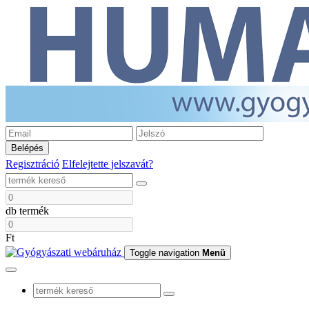
Belépés
Regisztráció
Elfelejtette jelszavát?
db termék
Ft
Toggle navigation
Menü