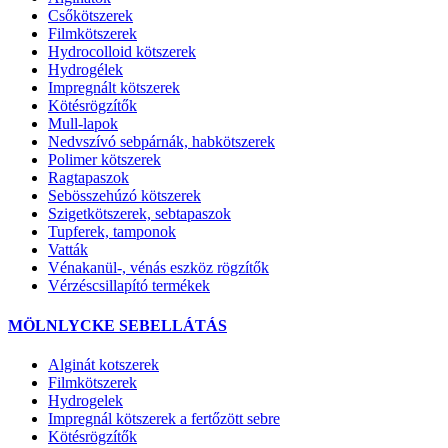
Csőkötszerek
Filmkötszerek
Hydrocolloid kötszerek
Hydrogélek
Impregnált kötszerek
Kötésrögzítők
Mull-lapok
Nedvszívó sebpárnák, habkötszerek
Polimer kötszerek
Ragtapaszok
Sebösszehúzó kötszerek
Szigetkötszerek, sebtapaszok
Tupferek, tamponok
Vatták
Vénakanül-, vénás eszköz rögzítők
Vérzéscsillapító termékek
MÖLNLYCKE SEBELLÁTÁS
Alginát kotszerek
Filmkötszerek
Hydrogelek
Impregnál kötszerek a fertőzött sebre
Kötésrögzítők