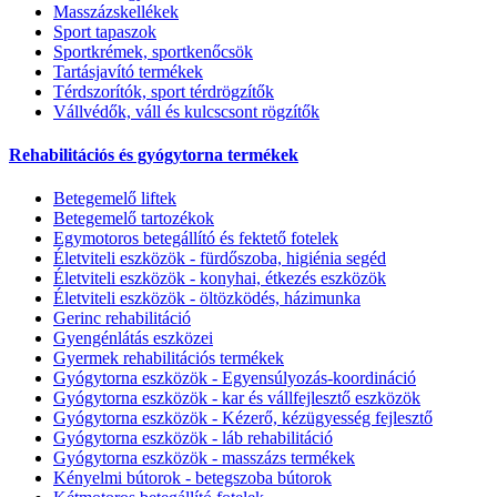
Masszázskellékek
Sport tapaszok
Sportkrémek, sportkenőcsök
Tartásjavító termékek
Térdszorítók, sport térdrögzítők
Vállvédők, váll és kulcscsont rögzítők
Rehabilitációs és gyógytorna termékek
Betegemelő liftek
Betegemelő tartozékok
Egymotoros betegállító és fektető fotelek
Életviteli eszközök - fürdőszoba, higiénia segéd
Életviteli eszközök - konyhai, étkezés eszközök
Életviteli eszközök - öltözködés, házimunka
Gerinc rehabilitáció
Gyengénlátás eszközei
Gyermek rehabilitációs termékek
Gyógytorna eszközök - Egyensúlyozás-koordináció
Gyógytorna eszközök - kar és vállfejlesztő eszközök
Gyógytorna eszközök - Kézerő, kézügyesség fejlesztő
Gyógytorna eszközök - láb rehabilitáció
Gyógytorna eszközök - masszázs termékek
Kényelmi bútorok - betegszoba bútorok