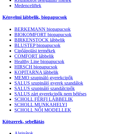
Kétmotoros betegállító fotelek
Medenceliftek
Kényelmi lábbelik, biopapucsok
BERKEMANN biopapucsok
BIOKOMFORT biopapucsok
BIRKENSTOCK lábbelik
BLUSTEP biopapucsok
Cipőápolási termékek
COMFORT lábbelik
Healthy Line biopapucsok
HIRSCH biopapucsok
KOPITARNA lábbelik
MEMO szupináló gyerekcipők
SALUS szupináló gyerek szandálok
SALUS szupináló szandálcipők
SALUS zárt gyerekcipők nem béléses
SCHOLL FÉRFI LÁBBELIK
SCHOLL MUNKAHELYI
SCHOLL NŐI MODELLEK
Kötszerek, sebellátás
Alginátok