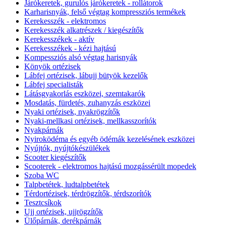
Járókeretek, gurulós járókeretek - rollátorok
Karharisnyák, felső végtag kompressziós termékek
Kerekesszék - elektromos
Kerekesszék alkatrészek / kiegészítők
Kerekesszékek - aktív
Kerekesszékek - kézi hajtású
Kompessziós alsó végtag harisnyák
Könyök ortézisek
Lábfej ortézisek, lábujj bütyök kezelők
Lábfej specialisták
Látásgyakorlás eszközei, szemtakarók
Mosdatás, fürdetés, zuhanyzás eszközei
Nyaki ortézisek, nyakrögzítők
Nyaki-mellkasi ortézisek, mellkasszorítók
Nyakpárnák
Nyiroködéma és egyéb ödémák kezelésének eszközei
Nyújtók, nyújtókészülékek
Scooter kiegészítők
Scooterek - elektromos hajtású mozgássérült mopedek
Szoba WC
Talpbetétek, ludtalpbetétek
Térdortézisek, térdrögzítők, térdszorítók
Tesztcsíkok
Ujj ortézisek, ujjrögzítők
Ülőpárnák, derékpárnák