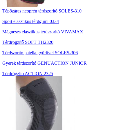
Tépőzáras neoprén térdszorító SOLES-310
Sport elasztikus térdgumi 0334
Mágneses elasztikus térdszorító VIVAMAX
Térdrögzítő SOFT TH2320
Térdszorító patella gyűrűvel SOLES-306
Gyerek térdszorító GENUACTION JUNIOR
Térdrögzítő ACTION 2325