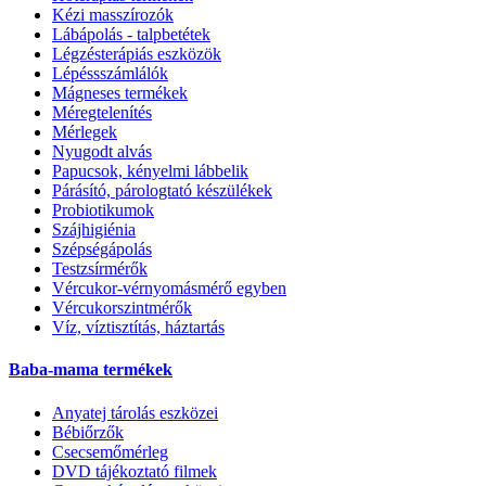
Kézi masszírozók
Lábápolás - talpbetétek
Légzésterápiás eszközök
Lépéssszámlálók
Mágneses termékek
Méregtelenítés
Mérlegek
Nyugodt alvás
Papucsok, kényelmi lábbelik
Párásító, párologtató készülékek
Probiotikumok
Szájhigiénia
Szépségápolás
Testzsírmérők
Vércukor-vérnyomásmérő egyben
Vércukorszintmérők
Víz, víztisztítás, háztartás
Baba-mama termékek
Anyatej tárolás eszközei
Bébiőrzők
Csecsemőmérleg
DVD tájékoztató filmek