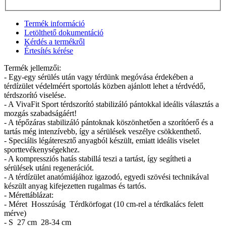
Termék információ
Letölthető dokumentáció
Kérdés a termékről
Értesítés kérése
Termék jellemzői:
- Egy-egy sérülés után vagy térdünk megóvása érdekében a
térdízület védelméért sportolás közben ajánlott lehet a térdvédő,
térdszorító viselése.
- A VivaFit Sport térdszorító stabilizáló pántokkal ideális választás a
mozgás szabadságáért!
- A tépőzáras stabilizáló pántoknak köszönhetően a szorítóerő és a
tartás még intenzívebb, így a sérülések veszélye csökkenthető.
- Speciális légáteresztő anyagból készült, emiatt ideális viselet
sporttevékenységekhez.
- A kompressziós hatás stabillá teszi a tartást, így segítheti a
sérülések utáni regenerációt.
- A térdízület anatómiájához igazodó, egyedi szövési technikával
készült anyag kifejezetten rugalmas és tartós.
- Mérettáblázat:
- Méret Hosszúság Térdkörfogat (10 cm-rel a térdkalács felett
mérve)
- S 27 cm 28-34 cm