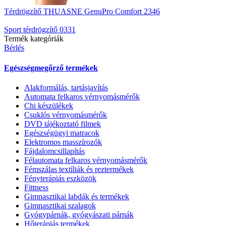
Térdrögzítő THUASNE GenuPro Comfort 2346
Sport térdrögzítő 0331
Termék kategóriák
Bérlés
Egészségmegőrző termékek
Alakformálás, tartásjavítás
Automata felkaros vérnyomásmérők
Chi készülékek
Csuklós vérnyomásmérők
DVD tájékoztató filmek
Egészségügyi matracok
Elektromos masszírozók
Fájdalomcsillapítás
Félautomata felkaros vérnyomásmérők
Fémszálas textíliák és reztermékek
Fényterápiás eszközök
Fittness
Gimnasztikai labdák és termékek
Gimnasztikai szalagok
Gyógypárnák, gyógyászati párnák
Hőterápiás termékek