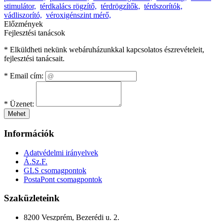
stimulátor,
térdkalács rögzítő,
térdrögzítők,
térdszorítók,
vádliszorító,
véroxigénszint mérő,
Előzmények
Fejlesztési tanácsok
* Elküldheti nekünk webáruházunkkal kapcsolatos észrevételeit,
fejlesztési tanácsait.
*
Email cím:
*
Üzenet:
Mehet
Információk
Adatvédelmi irányelvek
Á.Sz.F.
GLS csomagpontok
PostaPont csomagpontok
Szaküzleteink
8200 Veszprém, Bezerédi u. 2.