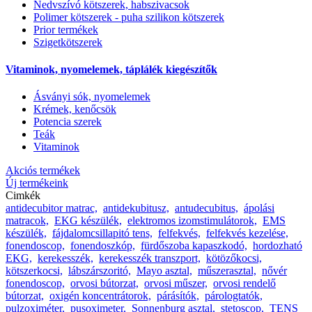
Nedvszívó kötszerek, habszivacsok
Polimer kötszerek - puha szilikon kötszerek
Prior termékek
Szigetkötszerek
Vitaminok, nyomelemek, táplálék kiegészítők
Ásványi sók, nyomelemek
Krémek, kenőcsök
Potencia szerek
Teák
Vitaminok
Akciós termékek
Új termékeink
Cimkék
antidecubitor matrac,
antidekubitusz,
antudecubitus,
ápolási
matracok,
EKG készülék,
elektromos izomstimulátorok,
EMS
készülék,
fájdalomcsillapitó tens,
felfekvés,
felfekvés kezelése,
fonendoscop,
fonendoszkóp,
fürdőszoba kapaszkodó,
hordozható
EKG,
kerekesszék,
kerekesszék transzport,
kötözőkocsi,
kötszerkocsi,
lábszárszoritó,
Mayo asztal,
műszerasztal,
nővér
fonendoscop,
orvosi bútorzat,
orvosi műszer,
orvosi rendelő
bútorzat,
oxigén koncentrátorok,
párásítók,
párologtatók,
pulzoximéter,
pusoximeter,
Sonnenburg asztal,
stetoscop,
TENS