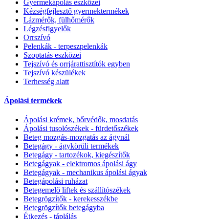
Gyermekápolás eszközei
Kézségfejlesztő gyermektermékek
Lázmérők, fülhőmérők
Légzésfigyelők
Orrszívó
Pelenkák - terpeszpelenkák
Szoptatás eszközei
Tejszívó és orrjárattisztítók egyben
Tejszívó készülékek
Terhesség alatt
Ápolási termékek
Ápolási krémek, bőrvédők, mosdatás
Ápolási tusolószékek - fürdetőszékek
Beteg mozgás-mozgatás az ágynál
Betegágy - ágykörüli termékek
Betegágy - tartozékok, kiegészítők
Betegágyak - elektromos ápolási ágy
Betegágyak - mechanikus ápolási ágyak
Betegápolási ruházat
Betegemelő liftek és szállítószékek
Betegrögzítők - kerekesszékbe
Betegrögzítők betegágyba
Étkezés - táplálás