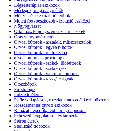
Légzésterápiás eszközök
Mérlegek, magasságmérők
Műszer- és eszközfertőtlenítők
Műtéti fogyóeszközök - izoláció eszközei
Nőgyógyászat
Oftalmoszkopok, szemészeti műszerek
Órás vérnyomásmérők
Orvosi bútorok - asztalok, műszerasztalok
Orvosi bútorok - egyéb bútorok
Orvosi bútorok - műtő szoba
orvosi butorok - proctologia
Orvosi bútorok - székek, ülőbútorok
Orvosi bútorok - szekrények
Orvosi bútorok - várótermi bútorok
Orvosi bútorok - vizsgáló ágyak
Otoszkópok
Proktológia
Pulzoximéterek
Reflexkalapácsok, rozsdamentes acél kézi műszerek
Rozsdamentes orvosi eszközök
Ruházat, lepedők, textiláruk, papucsok
Sebészeti koagulátorok és tartozékai
Spirométerek
Sterilizáló dobozok