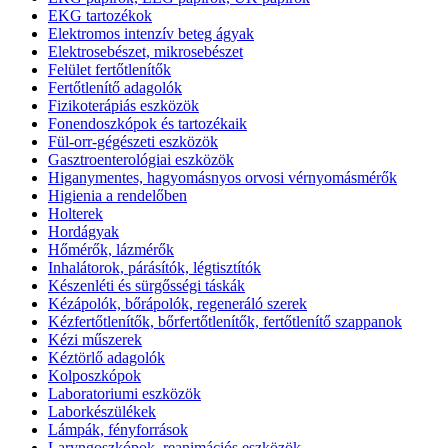
EKG tartozékok
Elektromos intenzív beteg ágyak
Elektrosebészet, mikrosebészet
Felület fertőtlenítők
Fertőtlenítő adagolók
Fizikoterápiás eszközök
Fonendoszkópok és tartozékaik
Fül-orr-gégészeti eszközök
Gasztroenterológiai eszközök
Higanymentes, hagyomásnyos orvosi vérnyomásmérők
Higienia a rendelőben
Holterek
Hordágyak
Hőmérők, lázmérők
Inhalátorok, párásítók, légtisztítók
Készenléti és sürgősségi táskák
Kézápolók, bőrápolók, regeneráló szerek
Kézfertőtlenítők, bőrfertőtlenítők, fertőtlenítő szappanok
Kézi műszerek
Kéztörlő adagolók
Kolposzkópok
Laboratoriumi eszközök
Laborkészülékek
Lámpák, fényforrások
Laryngoszkópok, reanimációs eszközök