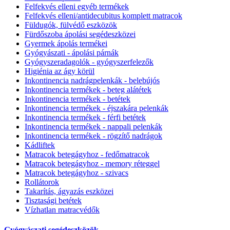
Felfekvés elleni egyéb termékek
Felfekvés elleni/antidecubitus komplett matracok
Füldugók, fülvédő eszközök
Fürdőszoba ápolási segédeszközei
Gyermek ápolás termékei
Gyógyászati - ápolási párnák
Gyógyszeradagolók - gyógyszerfelezők
Higiénia az ágy körül
Inkontinencia nadrágpelenkák - belebújós
Inkontinencia termékek - beteg alátétek
Inkontinencia termékek - betétek
Inkontinencia termékek - éjszakára pelenkák
Inkontinencia termékek - férfi betétek
Inkontinencia termékek - nappali pelenkák
Inkontinencia termékek - rögzítő nadrágok
Kádliftek
Matracok betegágyhoz - fedőmatracok
Matracok betegágyhoz - memory réteggel
Matracok betegágyhoz - szivacs
Rollátorok
Takarítás, ágyazás eszközei
Tisztasági betétek
Vízhatlan matracvédők
Gyógyászati segédeszközök