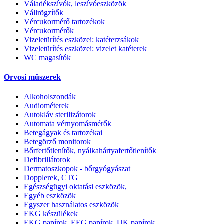
Váladékszívók, leszívóeszközök
Vállrögzítők
Vércukormérő tartozékok
Vércukormérők
Vizeletürítés eszközei: katéterzsákok
Vizeletürítés eszközei: vizelet katéterek
WC magasítók
Orvosi műszerek
Alkoholszondák
Audiométerek
Autokláv sterilizátorok
Automata vérnyomásmérők
Betegágyak és tartozékai
Betegörző monitorok
Bőrfertőtlenítők, nyálkahártyafertőtlenítők
Defibrillátorok
Dermatoszkopok - bőrgyógyászat
Dopplerek, CTG
Egészségügyi oktatási eszközök,
Egyéb eszközök
Egyszer használatos eszközök
EKG készülékek
EKG papírok, EEG papírok, UK papírok