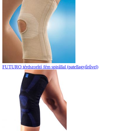
FUTURO térdszorító fém spirállal (patellagyűrűvel)