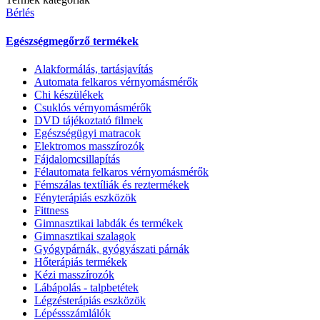
Bérlés
Egészségmegőrző termékek
Alakformálás, tartásjavítás
Automata felkaros vérnyomásmérők
Chi készülékek
Csuklós vérnyomásmérők
DVD tájékoztató filmek
Egészségügyi matracok
Elektromos masszírozók
Fájdalomcsillapítás
Félautomata felkaros vérnyomásmérők
Fémszálas textíliák és reztermékek
Fényterápiás eszközök
Fittness
Gimnasztikai labdák és termékek
Gimnasztikai szalagok
Gyógypárnák, gyógyászati párnák
Hőterápiás termékek
Kézi masszírozók
Lábápolás - talpbetétek
Légzésterápiás eszközök
Lépéssszámlálók