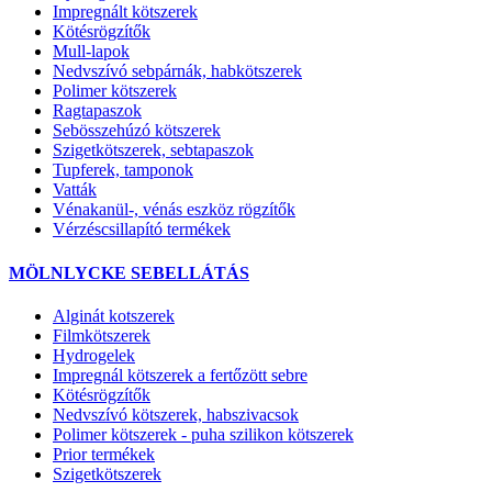
Impregnált kötszerek
Kötésrögzítők
Mull-lapok
Nedvszívó sebpárnák, habkötszerek
Polimer kötszerek
Ragtapaszok
Sebösszehúzó kötszerek
Szigetkötszerek, sebtapaszok
Tupferek, tamponok
Vatták
Vénakanül-, vénás eszköz rögzítők
Vérzéscsillapító termékek
MÖLNLYCKE SEBELLÁTÁS
Alginát kotszerek
Filmkötszerek
Hydrogelek
Impregnál kötszerek a fertőzött sebre
Kötésrögzítők
Nedvszívó kötszerek, habszivacsok
Polimer kötszerek - puha szilikon kötszerek
Prior termékek
Szigetkötszerek