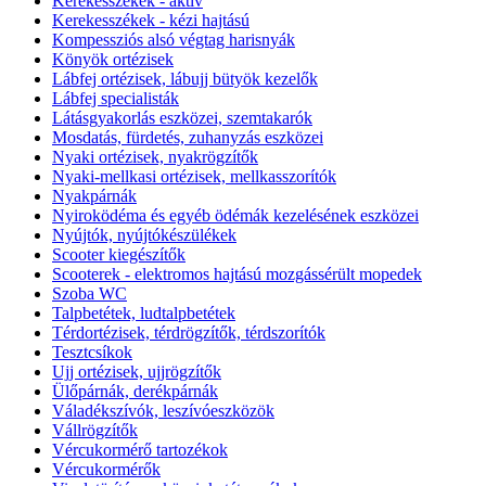
Kerekesszékek - aktív
Kerekesszékek - kézi hajtású
Kompessziós alsó végtag harisnyák
Könyök ortézisek
Lábfej ortézisek, lábujj bütyök kezelők
Lábfej specialisták
Látásgyakorlás eszközei, szemtakarók
Mosdatás, fürdetés, zuhanyzás eszközei
Nyaki ortézisek, nyakrögzítők
Nyaki-mellkasi ortézisek, mellkasszorítók
Nyakpárnák
Nyiroködéma és egyéb ödémák kezelésének eszközei
Nyújtók, nyújtókészülékek
Scooter kiegészítők
Scooterek - elektromos hajtású mozgássérült mopedek
Szoba WC
Talpbetétek, ludtalpbetétek
Térdortézisek, térdrögzítők, térdszorítók
Tesztcsíkok
Ujj ortézisek, ujjrögzítők
Ülőpárnák, derékpárnák
Váladékszívók, leszívóeszközök
Vállrögzítők
Vércukormérő tartozékok
Vércukormérők