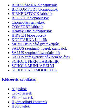
BERKEMANN biopapucsok
BIOKOMFORT biopapucsok
BIRKENSTOCK lábbelik
BLUSTEP biopapucsok
Cipőápolási termékek
COMFORT lábbelik
Healthy Line biopapucsok
HIRSCH biopapucsok
KOPITARNA lábbelik
MEMO szupináló gyerekcipők
SALUS szupináló gyerek szandálok
SALUS szupináló szandálcipők
SALUS zárt gyerekcipők nem béléses
SCHOLL FÉRFI LÁBBELIK
SCHOLL MUNKAHELYI
SCHOLL NŐI MODELLEK
Kötszerek, sebellátás
Alginátok
Csőkötszerek
Filmkötszerek
Hydrocolloid kötszerek
Hydrogélek