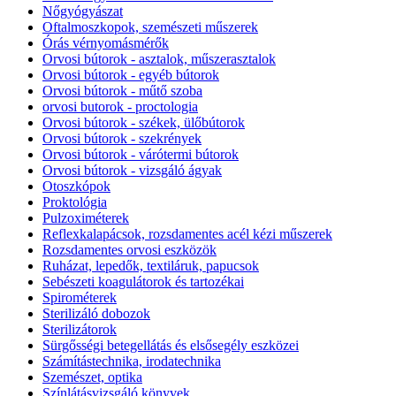
Nőgyógyászat
Oftalmoszkopok, szemészeti műszerek
Órás vérnyomásmérők
Orvosi bútorok - asztalok, műszerasztalok
Orvosi bútorok - egyéb bútorok
Orvosi bútorok - műtő szoba
orvosi butorok - proctologia
Orvosi bútorok - székek, ülőbútorok
Orvosi bútorok - szekrények
Orvosi bútorok - várótermi bútorok
Orvosi bútorok - vizsgáló ágyak
Otoszkópok
Proktológia
Pulzoximéterek
Reflexkalapácsok, rozsdamentes acél kézi műszerek
Rozsdamentes orvosi eszközök
Ruházat, lepedők, textiláruk, papucsok
Sebészeti koagulátorok és tartozékai
Spirométerek
Sterilizáló dobozok
Sterilizátorok
Sürgősségi betegellátás és elsősegély eszközei
Számítástechnika, irodatechnika
Szemészet, optika
Színlátásvizsgáló könyvek