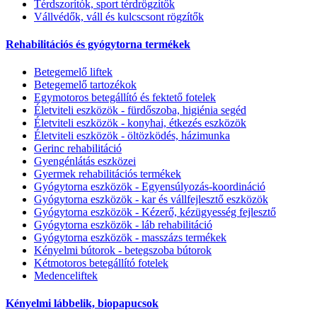
Térdszorítók, sport térdrögzítők
Vállvédők, váll és kulcscsont rögzítők
Rehabilitációs és gyógytorna termékek
Betegemelő liftek
Betegemelő tartozékok
Egymotoros betegállító és fektető fotelek
Életviteli eszközök - fürdőszoba, higiénia segéd
Életviteli eszközök - konyhai, étkezés eszközök
Életviteli eszközök - öltözködés, házimunka
Gerinc rehabilitáció
Gyengénlátás eszközei
Gyermek rehabilitációs termékek
Gyógytorna eszközök - Egyensúlyozás-koordináció
Gyógytorna eszközök - kar és vállfejlesztő eszközök
Gyógytorna eszközök - Kézerő, kézügyesség fejlesztő
Gyógytorna eszközök - láb rehabilitáció
Gyógytorna eszközök - masszázs termékek
Kényelmi bútorok - betegszoba bútorok
Kétmotoros betegállító fotelek
Medenceliftek
Kényelmi lábbelik, biopapucsok