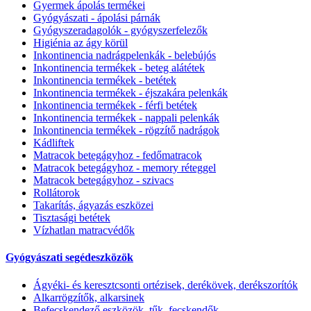
Gyermek ápolás termékei
Gyógyászati - ápolási párnák
Gyógyszeradagolók - gyógyszerfelezők
Higiénia az ágy körül
Inkontinencia nadrágpelenkák - belebújós
Inkontinencia termékek - beteg alátétek
Inkontinencia termékek - betétek
Inkontinencia termékek - éjszakára pelenkák
Inkontinencia termékek - férfi betétek
Inkontinencia termékek - nappali pelenkák
Inkontinencia termékek - rögzítő nadrágok
Kádliftek
Matracok betegágyhoz - fedőmatracok
Matracok betegágyhoz - memory réteggel
Matracok betegágyhoz - szivacs
Rollátorok
Takarítás, ágyazás eszközei
Tisztasági betétek
Vízhatlan matracvédők
Gyógyászati segédeszközök
Ágyéki- és keresztcsonti ortézisek, derékövek, derékszorítók
Alkarrögzítők, alkarsinek
Befecskendező eszközök, tűk, fecskendők