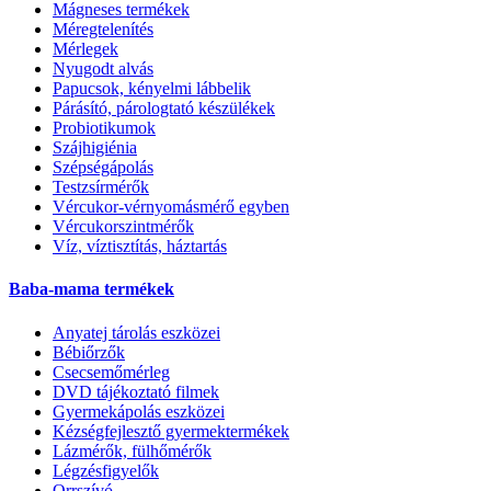
Mágneses termékek
Méregtelenítés
Mérlegek
Nyugodt alvás
Papucsok, kényelmi lábbelik
Párásító, párologtató készülékek
Probiotikumok
Szájhigiénia
Szépségápolás
Testzsírmérők
Vércukor-vérnyomásmérő egyben
Vércukorszintmérők
Víz, víztisztítás, háztartás
Baba-mama termékek
Anyatej tárolás eszközei
Bébiőrzők
Csecsemőmérleg
DVD tájékoztató filmek
Gyermekápolás eszközei
Kézségfejlesztő gyermektermékek
Lázmérők, fülhőmérők
Légzésfigyelők
Orrszívó