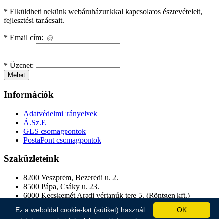
* Elküldheti nekünk webáruházunkkal kapcsolatos észrevételeit,
fejlesztési tanácsait.
*
Email cím:
*
Üzenet:
Mehet
Információk
Adatvédelmi irányelvek
Á.Sz.F.
GLS csomagpontok
PostaPont csomagpontok
Szaküzleteink
8200 Veszprém, Bezerédi u. 2.
8500 Pápa, Csáky u. 23.
6000 Kecskemét Aradi vértanúk tere 5. (Röntgen kft.)
1193 Budapest, Üllői út 250.
Ez a weboldal cookie-kat (sütiket) használ
OK