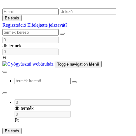
Belépés
Regisztráció
Elfelejtette jelszavát?
db termék
Ft
Toggle navigation
Menü
db termék
Ft
Belépés