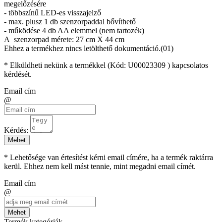
megelőzésére
- többszínű LED-es visszajelző
- max. plusz 1 db szenzorpaddal bővíthető
- működése 4 db AA elemmel (nem tartozék)
A szenzorpad mérete: 27 cm X 44 cm
Ehhez a termékhez nincs letölthető dokumentáció.(01)
* Elküldheti nekünk a termékkel (Kód:
U00023309
) kapcsolatos
kérdését.
Email cím
@
Kérdés:
Mehet
* Lehetősége van értesítést kérni email címére, ha a termék raktárra
kerül. Ehhez nem kell mást tennie, mint megadni email címét.
Email cím
@
Mehet
Termék kategóriák