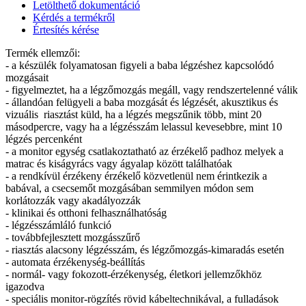
Letölthető dokumentáció
Kérdés a termékről
Értesítés kérése
Termék ellemzői:
- a készülék folyamatosan figyeli a baba légzéshez kapcsolódó
mozgásait
- figyelmeztet, ha a légzőmozgás megáll, vagy rendszertelenné válik
- állandóan felügyeli a baba mozgását és légzését, akusztikus és
vizuális riasztást küld, ha a légzés megszűnik több, mint 20
másodpercre, vagy ha a légzésszám lelassul kevesebbre, mint 10
légzés percenként
- a monitor egység csatlakoztatható az érzékelő padhoz melyek a
matrac és kiságyrács vagy ágyalap között találhatóak
- a rendkívül érzékeny érzékelő közvetlenül nem érintkezik a
babával, a csecsemőt mozgásában semmilyen módon sem
korlátozzák vagy akadályozzák
- klinikai és otthoni felhasználhatóság
- légzésszámláló funkció
- továbbfejlesztett mozgásszűrő
- riasztás alacsony légzésszám, és légzőmozgás-kimaradás esetén
- automata érzékenység-beállítás
- normál- vagy fokozott-érzékenység, életkori jellemzőkhöz
igazodva
- speciális monitor-rögzítés rövid kábeltechnikával, a fulladások