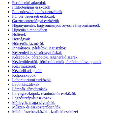
Fertőtlenítő adagolók
Fizikoterápiás eszközök
Fonendoszkópok és tartozékaik
Fül-orr-gégészeti eszközök
Gasztroenterológiai eszközök
Higanymentes, hagyomásnyos orvosi vérnyomásmérők
Higienia a rendelőben
Holterek
Hordágyak
Hőmérők, lázmérők
Inhalátorok, párásítók, légtisztítók
Készenléti és sürgősségi táskák
Kézápolók, bőrápolók, regeneráló szerek
Kézfertőtlenítők, bőrfertőtlenítők, fertőtlenítő szappanok
Kézi műszerek
Kéztörlő adagolók
Kolposzkópok
Laboratoriumi eszközök
Laborkészülékek
Lámpák, fényforrások
Laryngoszkópok, reanimációs eszközök
Légzésterápiás eszközök
Mérlegek, magasságmérők
Műszer- és eszközfertőtlenítők
Műtéti fogyóeszközök - izoláció eszközei