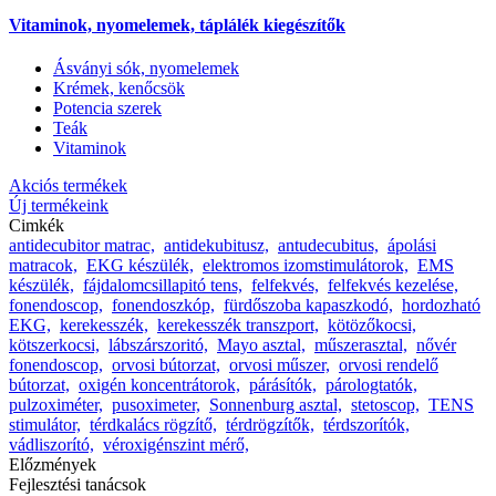
Vitaminok, nyomelemek, táplálék kiegészítők
Ásványi sók, nyomelemek
Krémek, kenőcsök
Potencia szerek
Teák
Vitaminok
Akciós termékek
Új termékeink
Cimkék
antidecubitor matrac,
antidekubitusz,
antudecubitus,
ápolási
matracok,
EKG készülék,
elektromos izomstimulátorok,
EMS
készülék,
fájdalomcsillapitó tens,
felfekvés,
felfekvés kezelése,
fonendoscop,
fonendoszkóp,
fürdőszoba kapaszkodó,
hordozható
EKG,
kerekesszék,
kerekesszék transzport,
kötözőkocsi,
kötszerkocsi,
lábszárszoritó,
Mayo asztal,
műszerasztal,
nővér
fonendoscop,
orvosi bútorzat,
orvosi műszer,
orvosi rendelő
bútorzat,
oxigén koncentrátorok,
párásítók,
párologtatók,
pulzoximéter,
pusoximeter,
Sonnenburg asztal,
stetoscop,
TENS
stimulátor,
térdkalács rögzítő,
térdrögzítők,
térdszorítók,
vádliszorító,
véroxigénszint mérő,
Előzmények
Fejlesztési tanácsok