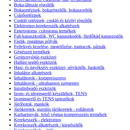
Boka-lábszár rögzítők
Bokaortézisek, bokarögzítők, bokaszorítók
Csípőortézisek
Csukló ortézisek, csukló és kézfej rögzítők
Elektromos kerekesszék alkatrészek
Enterostoma, colostoma termékek
Fali kapaszkodók, WC kapaszkodók, fürdőkád kapaszodók
Fáslik, rugalmas pólyák
Felfekvés kezelése, megelőzése, matracok, párnák
Gégészeti termékek
Gerincnyújtás eszközei
Hallást segítő eszközök
Hasi- és ágyéksérv eszközei, sérvkötők, haskötők
Inhalátor alkatrészek
Inhalátorok - kompresszoros
Inhalátorok - ultrahangos zajmentes
Inzulinbeadó eszközök
Izom- és idegingerlő készülékek, TENS
Izomingerlő és TENS tartozékok
Járóbotok, mankók
Járókeretek, gurulós járókeretek - rollátorok
Karharisnyák, felső végtag kompressziós termékek
Kerekesszék - elektromos
Kerekesszék alkatrészek / kiegészítők