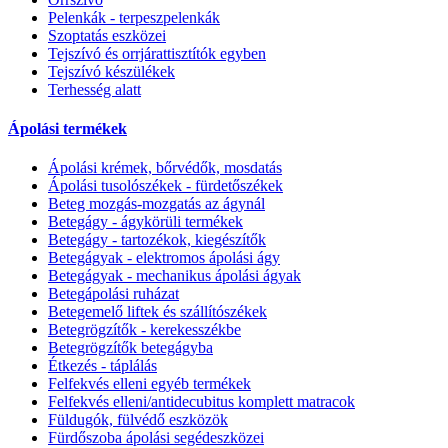
Pelenkák - terpeszpelenkák
Szoptatás eszközei
Tejszívó és orrjárattisztítók egyben
Tejszívó készülékek
Terhesség alatt
Ápolási termékek
Ápolási krémek, bőrvédők, mosdatás
Ápolási tusolószékek - fürdetőszékek
Beteg mozgás-mozgatás az ágynál
Betegágy - ágykörüli termékek
Betegágy - tartozékok, kiegészítők
Betegágyak - elektromos ápolási ágy
Betegágyak - mechanikus ápolási ágyak
Betegápolási ruházat
Betegemelő liftek és szállítószékek
Betegrögzítők - kerekesszékbe
Betegrögzítők betegágyba
Étkezés - táplálás
Felfekvés elleni egyéb termékek
Felfekvés elleni/antidecubitus komplett matracok
Füldugók, fülvédő eszközök
Fürdőszoba ápolási segédeszközei