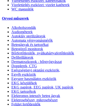
Vizeletürítés eszközei: katéterzsákok
Vizeletürítés eszközei: vizelet katéterek
WC magasítók
Orvosi műszerek
Alkoholszondák
Audiométerek
Autokláv sterilizátorok
Automata vérnyomásmérők
Betegágyak és tartozékai
Betegörző monitorok
Bőrfertőtlenítők, nyálkahártyafertőtlenítők
Defibrillátorok
Dermatoszkopok - bőrgyógyászat
Dopplerek, CTG
Egészségügyi oktatási eszközök,
Egyéb eszközök
Egyszer használatos eszközök
EKG készülékek
EKG papírok, EEG papírok, UK papírok
EKG tartozékok
Elektromos intenzív beteg ágyak
Elektrosebészet, mikrosebészet
Felület fertőtlenítők