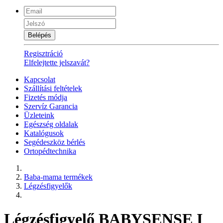
Belépés
Regisztráció
Elfelejtette jelszavát?
Kapcsolat
Szállítási feltételek
Fizetés módja
Szervíz Garancia
Üzleteink
Egészség oldalak
Katalógusok
Segédeszköz bérlés
Ortopédtechnika
Baba-mama termékek
Légzésfigyelők
Légzésfigyelő BABYSENSE I