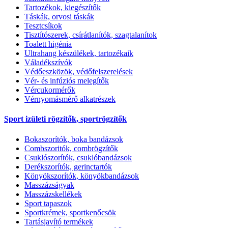
Tartozékok, kiegészítők
Táskák, orvosi táskák
Tesztcsíkok
Tisztítószerek, csírátlanítók, szagtalanítok
Toalett higénia
Ultrahang készülékek, tartozékaik
Váladékszívók
Védőeszközök, védőfelszerelések
Vér- és infúziós melegítők
Vércukormérők
Vérnyomásmérő alkatrészek
Sport izületi rögzítők, sportrögzítők
Bokaszorítók, boka bandázsok
Combszoritók, combrögzítők
Csuklószorítók, csuklóbandázsok
Derékszorítók, gerinctartók
Könyökszorítók, könyökbandázsok
Masszázságyak
Masszázskellékek
Sport tapaszok
Sportkrémek, sportkenőcsök
Tartásjavító termékek