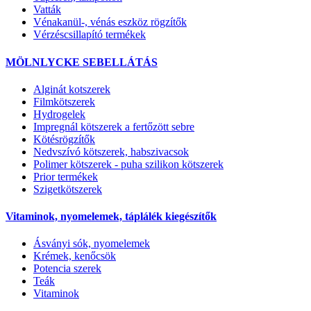
Vatták
Vénakanül-, vénás eszköz rögzítők
Vérzéscsillapító termékek
MÖLNLYCKE SEBELLÁTÁS
Alginát kotszerek
Filmkötszerek
Hydrogelek
Impregnál kötszerek a fertőzött sebre
Kötésrögzítők
Nedvszívó kötszerek, habszivacsok
Polimer kötszerek - puha szilikon kötszerek
Prior termékek
Szigetkötszerek
Vitaminok, nyomelemek, táplálék kiegészítők
Ásványi sók, nyomelemek
Krémek, kenőcsök
Potencia szerek
Teák
Vitaminok