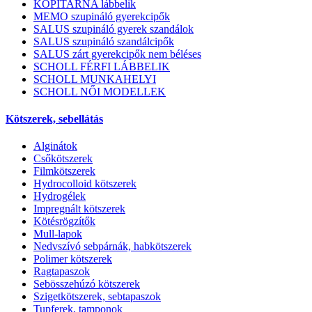
KOPITARNA lábbelik
MEMO szupináló gyerekcipők
SALUS szupináló gyerek szandálok
SALUS szupináló szandálcipők
SALUS zárt gyerekcipők nem béléses
SCHOLL FÉRFI LÁBBELIK
SCHOLL MUNKAHELYI
SCHOLL NŐI MODELLEK
Kötszerek, sebellátás
Alginátok
Csőkötszerek
Filmkötszerek
Hydrocolloid kötszerek
Hydrogélek
Impregnált kötszerek
Kötésrögzítők
Mull-lapok
Nedvszívó sebpárnák, habkötszerek
Polimer kötszerek
Ragtapaszok
Sebösszehúzó kötszerek
Szigetkötszerek, sebtapaszok
Tupferek, tamponok