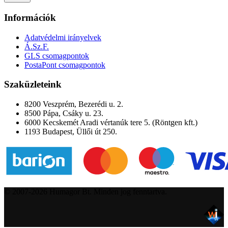
Információk
Adatvédelmi irányelvek
Á.Sz.F.
GLS csomagpontok
PostaPont csomagpontok
Szaküzleteink
8200 Veszprém, Bezerédi u. 2.
8500 Pápa, Csáky u. 23.
6000 Kecskemét Aradi vértanúk tere 5. (Röntgen kft.)
1193 Budapest, Üllői út 250.
© 2007-2026 Humagor Bt. Minden jog fenntartva.