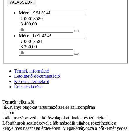
VÁLASSZON!
Méret
U00018580
3 400,00
Méret
U00018581
3 360,00
Termék információ
Letölthető dokumentáció
Kérdés a termékről
Értesítés kérése
Termék jellemzői:
-áÁsványi olajokat tartalmazó zselés szilikonpárna
- 1 pár
- alkalmazása: védi a kötőszalagokat, inakat és ízületeket.
Lábujjhurok segítségével a láb második ujjához rögzíthetjük a
kényelmes használat érdekében. Megakadályozza a bőrkeményedés