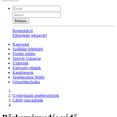
Belépés
Regisztráció
Elfelejtette jelszavát?
Kapcsolat
Szállítási feltételek
Fizetés módja
Szervíz Garancia
Üzleteink
Egészség oldalak
Katalógusok
Segédeszköz bérlés
Ortopédtechnika
Gyógyászati segédeszközök
Lábfej specialisták