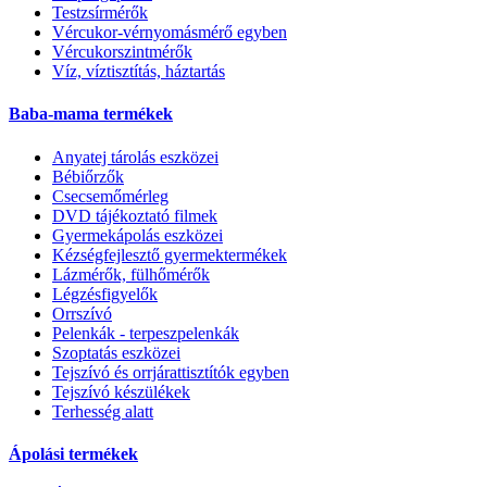
Testzsírmérők
Vércukor-vérnyomásmérő egyben
Vércukorszintmérők
Víz, víztisztítás, háztartás
Baba-mama termékek
Anyatej tárolás eszközei
Bébiőrzők
Csecsemőmérleg
DVD tájékoztató filmek
Gyermekápolás eszközei
Kézségfejlesztő gyermektermékek
Lázmérők, fülhőmérők
Légzésfigyelők
Orrszívó
Pelenkák - terpeszpelenkák
Szoptatás eszközei
Tejszívó és orrjárattisztítók egyben
Tejszívó készülékek
Terhesség alatt
Ápolási termékek