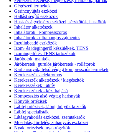
Felfekvés kezelése, megelőzése, matracok, párnák
Gégészeti termékek
Gerincnyújtás eszközei
Hallást segítő eszközök
Hasi- és ágyéksérv eszközei, sérvkötők, haskötők
Inhalátor alkatrészek
Inhalátorok - kompresszoros
Inhalátorok - ultrahangos zajmentes
Inzulinbeadó eszközök
Izom- és idegingerlő készülékek, TENS
Izomingerlő és TENS tartozékok
Járóbotok, mankók
Járókeretek, gurulós járókeretek - rollátorok
Karharisnyák, felső végtag kompressziós termékek
Kerekesszék - elektromos
Kerekesszék alkatrészek / kiegészítők
Kerekesszékek - aktív
Kerekesszékek - kézi hajtású
Kompessziós alsó végtag harisnyák
Könyök ortézisek
Lábfej ortézisek, lábujj bütyök kezelők
Lábfej specialisták
Látásgyakorlás eszközei, szemtakarók
Mosdatás, fürdetés, zuhanyzás eszközei
Nyaki ortézisek, nyakrögzítők