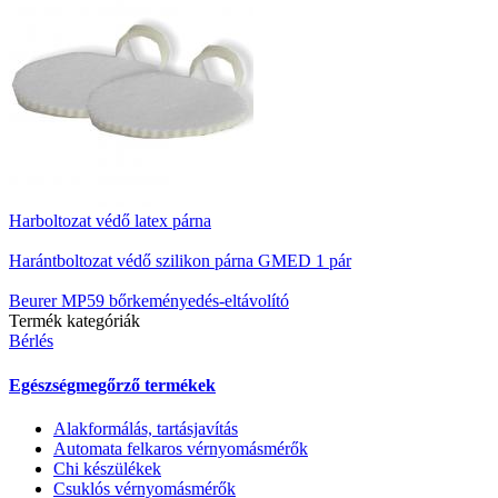
Harboltozat védő latex párna
Harántboltozat védő szilikon párna GMED 1 pár
Beurer MP59 bőrkeményedés-eltávolító
Termék kategóriák
Bérlés
Egészségmegőrző termékek
Alakformálás, tartásjavítás
Automata felkaros vérnyomásmérők
Chi készülékek
Csuklós vérnyomásmérők