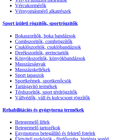
Vércukormérők
Vérnyomásmérő alkatrészek
Sport izületi rögzítők, sportrögzítők
Bokaszorítók, boka bandázsok
Combszoritók, combrögzítők
Csuklószorítók, csuklóbandázsok
Derékszorítók, gerinctartók
Könyökszorítók, könyökbandázsok
Masszázságyak
Masszázskellékek
Sport tapaszok
Sportkrémek, sportkenőcsök
Tartásjavító termékek
Térdszorítók, sport térdrögzítők
Vállvédők, váll és kulcscsont rögzítők
Rehabilitációs és gyógytorna termékek
Betegemelő liftek
Betegemelő tartozékok
Egymotoros betegállító és fektető fotelek
Életviteli eszközök - fürdőszoba, higiénia segéd