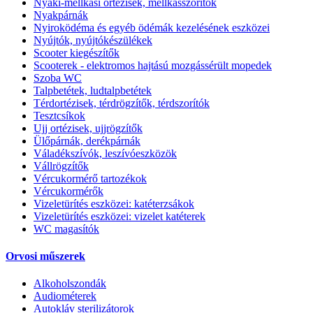
Nyaki-mellkasi ortézisek, mellkasszorítók
Nyakpárnák
Nyiroködéma és egyéb ödémák kezelésének eszközei
Nyújtók, nyújtókészülékek
Scooter kiegészítők
Scooterek - elektromos hajtású mozgássérült mopedek
Szoba WC
Talpbetétek, ludtalpbetétek
Térdortézisek, térdrögzítők, térdszorítók
Tesztcsíkok
Ujj ortézisek, ujjrögzítők
Ülőpárnák, derékpárnák
Váladékszívók, leszívóeszközök
Vállrögzítők
Vércukormérő tartozékok
Vércukormérők
Vizeletürítés eszközei: katéterzsákok
Vizeletürítés eszközei: vizelet katéterek
WC magasítók
Orvosi műszerek
Alkoholszondák
Audiométerek
Autokláv sterilizátorok