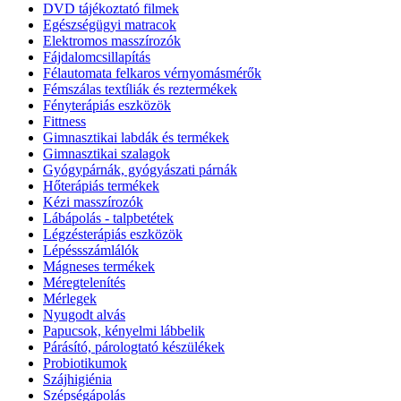
DVD tájékoztató filmek
Egészségügyi matracok
Elektromos masszírozók
Fájdalomcsillapítás
Félautomata felkaros vérnyomásmérők
Fémszálas textíliák és reztermékek
Fényterápiás eszközök
Fittness
Gimnasztikai labdák és termékek
Gimnasztikai szalagok
Gyógypárnák, gyógyászati párnák
Hőterápiás termékek
Kézi masszírozók
Lábápolás - talpbetétek
Légzésterápiás eszközök
Lépéssszámlálók
Mágneses termékek
Méregtelenítés
Mérlegek
Nyugodt alvás
Papucsok, kényelmi lábbelik
Párásító, párologtató készülékek
Probiotikumok
Szájhigiénia
Szépségápolás