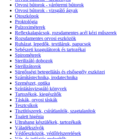
Orvosi bútorok - várótermi bútorok
Orvosi bútorok - vizsgáló ágyak
Otoszkópok
Proktológia
Pulzoximéterek
Reflexkalapácsok, rozsdamentes acél kézi műszerek
Rozsdamentes orvosi eszközök
Ruházat, lepedők, textiláruk, papucsok
Sebészeti koagulátorok és tartozékai
Spirométerek
Sterilizáló dobozok
Sterilizátorok
Sürgősségi betegellátás és elsősegély eszközei
Számítástechnika, irodatechnika
Szemészet, optika
Színlátásvizsgáló könyvek
Tartozékok, kiegészítők
Táskák, orvosi táskák
Tesztcsíkok
Tisztítószerek, csírátlanítók, szagtalanítok
Toalett higénia
Ultrahang készülékek, tartozékaik
Váladékszívók
Védőeszközök, védőfelszerelések
Vér- és infúziós melegítők