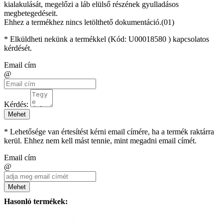
kialakulását, megelőzi a láb elülső részének gyulladásos
megbetegedéseit.
Ehhez a termékhez nincs letölthető dokumentáció.(01)
* Elküldheti nekünk a termékkel (Kód:
U00018580
) kapcsolatos
kérdését.
Email cím
@
Kérdés:
Mehet
* Lehetősége van értesítést kérni email címére, ha a termék raktárra
kerül. Ehhez nem kell mást tennie, mint megadni email címét.
Email cím
@
Mehet
Hasonló termékek: