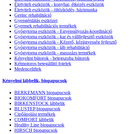
Életviteli eszközök - konyhai, étkezés eszközök
Életviteli eszközök - öltözködés, házimunka
Gerinc rehabilitáció
Gyengénlátás eszközei
Gyermek rehabilitációs termékek
Gyógytorna eszközök - Egyensúlyozás-koordináció
Gyógytorna eszközök - kar és vállfejlesztő eszközök
Gyógytorna eszközök - Kézerő, kézügyesség fejlesztő
Gyógytorna eszközök - láb rehabilitáció
Gyógytorna eszközök - masszázs termékek
Kényelmi bútorok - betegszoba bútorok
Kétmotoros betegállító fotelek
Medenceliftek
Kényelmi lábbelik, biopapucsok
BERKEMANN biopapucsok
BIOKOMFORT biopapucsok
BIRKENSTOCK lábbelik
BLUSTEP biopapucsok
Cipőápolási termékek
COMFORT lábbelik
Healthy Line biopapucsok
HIRSCH biopapucsok