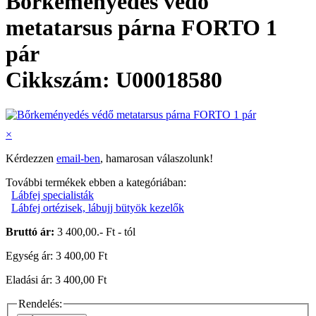
Bőrkeményedés védő
metatarsus párna FORTO 1
pár
Cikkszám: U00018580
×
Kérdezzen
email-ben
, hamarosan válaszolunk!
További termékek ebben a kategóriában:
Lábfej specialisták
Lábfej ortézisek, lábujj bütyök kezelők
Bruttó ár:
3 400,00.- Ft - tól
Egység ár: 3 400,00 Ft
Eladási ár: 3 400,00 Ft
Rendelés: