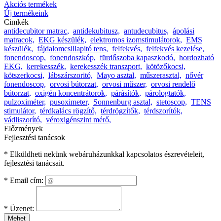
Akciós termékek
Új termékeink
Cimkék
antidecubitor matrac,
antidekubitusz,
antudecubitus,
ápolási
matracok,
EKG készülék,
elektromos izomstimulátorok,
EMS
készülék,
fájdalomcsillapitó tens,
felfekvés,
felfekvés kezelése,
fonendoscop,
fonendoszkóp,
fürdőszoba kapaszkodó,
hordozható
EKG,
kerekesszék,
kerekesszék transzport,
kötözőkocsi,
kötszerkocsi,
lábszárszoritó,
Mayo asztal,
műszerasztal,
nővér
fonendoscop,
orvosi bútorzat,
orvosi műszer,
orvosi rendelő
bútorzat,
oxigén koncentrátorok,
párásítók,
párologtatók,
pulzoximéter,
pusoximeter,
Sonnenburg asztal,
stetoscop,
TENS
stimulátor,
térdkalács rögzítő,
térdrögzítők,
térdszorítók,
vádliszorító,
véroxigénszint mérő,
Előzmények
Fejlesztési tanácsok
* Elküldheti nekünk webáruházunkkal kapcsolatos észrevételeit,
fejlesztési tanácsait.
*
Email cím:
*
Üzenet:
Mehet