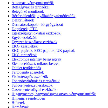
Automata vérnyomásmérők
Betegágyak és tartozékai
Betegörző monitorok
Bőrfertőtlenítők, nyálkahártyafertőtlenítők
Defibrillátorok
Dermatoszkopok - bőrgyógyászat
Dopplerek, CTG
Egészségügyi oktatási eszközök,
Egyéb eszközök
Egyszer használatos eszközök
EKG készülékek
EKG papírok, EEG papírok, UK papírok
EKG tartozékok
Elektromos intenzív beteg ágyak
Elektrosebészet, mikrosebészet
Felület fertőtlenítők
Fertőtlenítő adagolók
Fizikoterápiás eszközök
Fonendoszkópok és tartozékaik
Fül-orr-gégészeti eszközök
Gasztroenterológiai eszközök
Higanymentes, hagyomásnyos orvosi vérnyomásmérők
Higienia a rendelőben
Holterek
Hordágyak