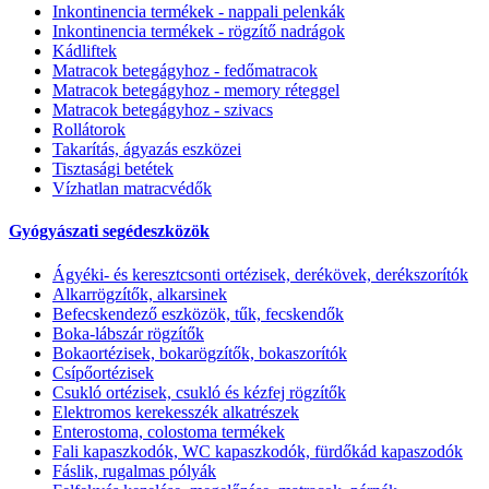
Inkontinencia termékek - nappali pelenkák
Inkontinencia termékek - rögzítő nadrágok
Kádliftek
Matracok betegágyhoz - fedőmatracok
Matracok betegágyhoz - memory réteggel
Matracok betegágyhoz - szivacs
Rollátorok
Takarítás, ágyazás eszközei
Tisztasági betétek
Vízhatlan matracvédők
Gyógyászati segédeszközök
Ágyéki- és keresztcsonti ortézisek, derékövek, derékszorítók
Alkarrögzítők, alkarsinek
Befecskendező eszközök, tűk, fecskendők
Boka-lábszár rögzítők
Bokaortézisek, bokarögzítők, bokaszorítók
Csípőortézisek
Csukló ortézisek, csukló és kézfej rögzítők
Elektromos kerekesszék alkatrészek
Enterostoma, colostoma termékek
Fali kapaszkodók, WC kapaszkodók, fürdőkád kapaszodók
Fáslik, rugalmas pólyák