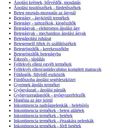
Ápolási krémek, bőrvédők, mosdatás
Ápolási tusolószékek - fürdetőszékek
Beteg mozgás-mozgatás az ágynál
Betegágy - ágykörüli termékek
Betegágy - tartozékok, kiegészítők
Betegágyak - elektromos ápolási ágy
Betegágyak - mechanikus ápolási ágyak
Betegápolási ruházat
Betegemelő liftek és szállítószékek
Betegrögzítők - kerekesszékbe
Betegrögzítők betegágyba
Étkezés - táplálás
Felfekvés elleni egyéb termékek
Felfekvés elleni/antidecubitus komplett matracok
Füldugók, fülvédő eszközök
Fürdőszoba ápolási segédeszközei
Gyermek ápolás termékei
Gyógyászati - ápolási párnák
Gyógyszeradagolók - gyógyszerfelezők
Higiénia az ágy körül
Inkontinencia nadrágpelenkák - belebújós
Inkontinencia termékek - beteg alátétek
Inkontinencia termékek - betétek
Inkontinencia termékek - éjszakára pelenkák
Inkontinencia termékek - férfi betétek