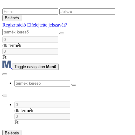
Belépés
Regisztráció
Elfelejtette jelszavát?
db termék
Ft
Toggle navigation
Menü
db termék
Ft
Belépés