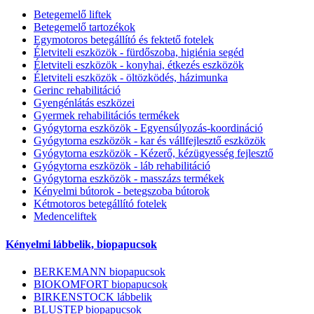
Betegemelő liftek
Betegemelő tartozékok
Egymotoros betegállító és fektető fotelek
Életviteli eszközök - fürdőszoba, higiénia segéd
Életviteli eszközök - konyhai, étkezés eszközök
Életviteli eszközök - öltözködés, házimunka
Gerinc rehabilitáció
Gyengénlátás eszközei
Gyermek rehabilitációs termékek
Gyógytorna eszközök - Egyensúlyozás-koordináció
Gyógytorna eszközök - kar és vállfejlesztő eszközök
Gyógytorna eszközök - Kézerő, kézügyesség fejlesztő
Gyógytorna eszközök - láb rehabilitáció
Gyógytorna eszközök - masszázs termékek
Kényelmi bútorok - betegszoba bútorok
Kétmotoros betegállító fotelek
Medenceliftek
Kényelmi lábbelik, biopapucsok
BERKEMANN biopapucsok
BIOKOMFORT biopapucsok
BIRKENSTOCK lábbelik
BLUSTEP biopapucsok