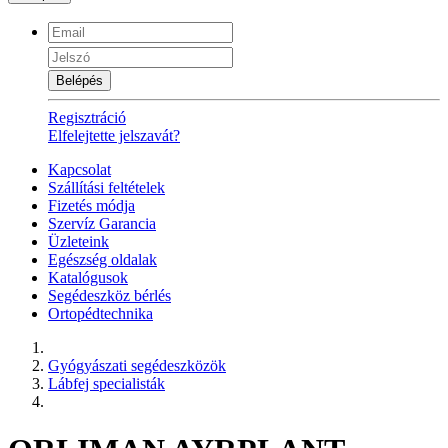
Belépés
Regisztráció
Elfelejtette jelszavát?
Kapcsolat
Szállítási feltételek
Fizetés módja
Szervíz Garancia
Üzleteink
Egészség oldalak
Katalógusok
Segédeszköz bérlés
Ortopédtechnika
Gyógyászati segédeszközök
Lábfej specialisták