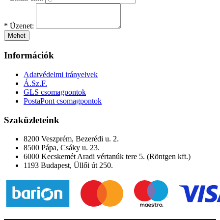
*
Üzenet:
Mehet
Információk
Adatvédelmi irányelvek
Á.Sz.F.
GLS csomagpontok
PostaPont csomagpontok
Szaküzleteink
8200 Veszprém, Bezerédi u. 2.
8500 Pápa, Csáky u. 23.
6000 Kecskemét Aradi vértanúk tere 5. (Röntgen kft.)
1193 Budapest, Üllői út 250.