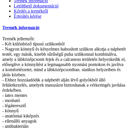
Termék információ
Letölthető dokumentáció
Kérdés a termékről
Értesítés kérése
Termék információ
Termék jellemzői:
- Két különböző típusú szilikonból
- Nagyon könnyű és kényelmes habosított szilikon alkotja a talpbetét
testét, egy másik, kisebb sűrűségű puha szilikonnal kombinálva,
amely a lábközépcsonti fejek és a calcaneus területén helyezkedik el,
elősegítve a könnyítést a legmagasabb nyomási pontokon és javítva
a komfortérzetet, mind a lábközépcsontban. statikus helyzetben és
járás közben.
- Ehhez hozzáadódik a talpbetét alján lévő golyókból álló
felületkezelés, amelyek masszázst biztosítanak a vérkeringés javítása
érdekében.
- latex mentes
- mosható
- légáteresztő
- könnyű
- anatómiai kiképzés
- ellenálló anyagok
- antibakteriáis