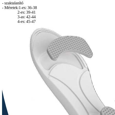
- szaktalanító
- Méretek:1-es: 36-38
2-es: 39-41
3-as: 42-44
4-es: 45-47