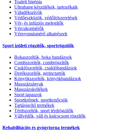
Toalett higénia
Ultrahang készülékek, tartozékaik
Váladékszívók
Védőeszközök, védőfelszerelések
Vér- és infúziós melegítők
Vércukormérők
Vérnyomásmérő alkatrészek
Sport izületi rögzítők, sportrögzítők
Bokaszorítók, boka bandázsok
Combszoritók, combrögzítők
Csuklószorítók, csuklóbandázsok
Derékszorítók, gerinctartók
Könyökszorítók, könyökbandázsok
Masszázságyak
Masszázskellékek
Sport tapaszok
Sportkrémek, sportkenőcsök
Tartásjavító termékek
Térdszorítók, sport térdrögzítők
Vállvédők, váll és kulcscsont rögzítők
Rehabilitációs és gyógytorna termékek