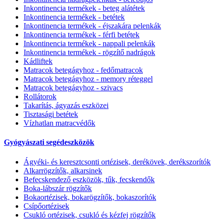
Inkontinencia termékek - beteg alátétek
Inkontinencia termékek - betétek
Inkontinencia termékek - éjszakára pelenkák
Inkontinencia termékek - férfi betétek
Inkontinencia termékek - nappali pelenkák
Inkontinencia termékek - rögzítő nadrágok
Kádliftek
Matracok betegágyhoz - fedőmatracok
Matracok betegágyhoz - memory réteggel
Matracok betegágyhoz - szivacs
Rollátorok
Takarítás, ágyazás eszközei
Tisztasági betétek
Vízhatlan matracvédők
Gyógyászati segédeszközök
Ágyéki- és keresztcsonti ortézisek, derékövek, derékszorítók
Alkarrögzítők, alkarsinek
Befecskendező eszközök, tűk, fecskendők
Boka-lábszár rögzítők
Bokaortézisek, bokarögzítők, bokaszorítók
Csípőortézisek
Csukló ortézisek, csukló és kézfej rögzítők