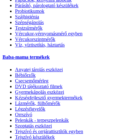
Párásító, párologtató készülékek
Probiotikumok
Szájhigiénia
Szépségápolás
Testzsírmérők
Vércukor-vérnyomásmérő egyben
Vércukorszintmérők
Víz, víztisztítás, háztartás
Baba-mama termékek
Anyatej tárolás eszközei
Bébiőrzők
Csecsemőmérleg
DVD tájékoztató filmek
Gyermekápolás eszközei
Kézségfejlesztő gyermektermékek
Lázmérők, fülhőmérők
Légzésfigyelők
Orrszívó
Pelenkák - terpeszpelenkák
Szoptatás eszközei
Tejszívó és orrjárattisztítók egyben
Tejszívó készülékek