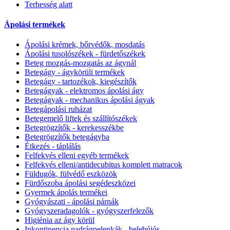
Terhesség alatt
Ápolási termékek
Ápolási krémek, bőrvédők, mosdatás
Ápolási tusolószékek - fürdetőszékek
Beteg mozgás-mozgatás az ágynál
Betegágy - ágykörüli termékek
Betegágy - tartozékok, kiegészítők
Betegágyak - elektromos ápolási ágy
Betegágyak - mechanikus ápolási ágyak
Betegápolási ruházat
Betegemelő liftek és szállítószékek
Betegrögzítők - kerekesszékbe
Betegrögzítők betegágyba
Étkezés - táplálás
Felfekvés elleni egyéb termékek
Felfekvés elleni/antidecubitus komplett matracok
Füldugók, fülvédő eszközök
Fürdőszoba ápolási segédeszközei
Gyermek ápolás termékei
Gyógyászati - ápolási párnák
Gyógyszeradagolók - gyógyszerfelezők
Higiénia az ágy körül
Inkontinencia nadrágpelenkák - belebújós