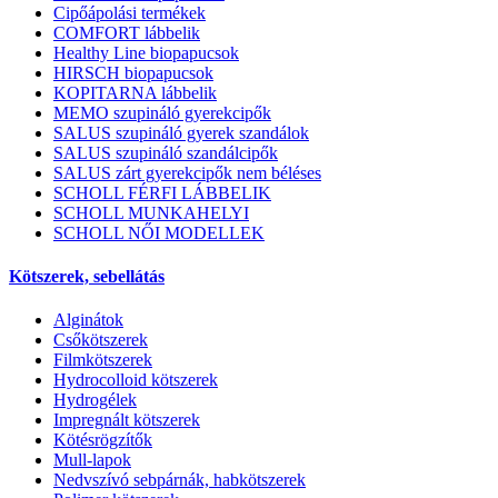
Cipőápolási termékek
COMFORT lábbelik
Healthy Line biopapucsok
HIRSCH biopapucsok
KOPITARNA lábbelik
MEMO szupináló gyerekcipők
SALUS szupináló gyerek szandálok
SALUS szupináló szandálcipők
SALUS zárt gyerekcipők nem béléses
SCHOLL FÉRFI LÁBBELIK
SCHOLL MUNKAHELYI
SCHOLL NŐI MODELLEK
Kötszerek, sebellátás
Alginátok
Csőkötszerek
Filmkötszerek
Hydrocolloid kötszerek
Hydrogélek
Impregnált kötszerek
Kötésrögzítők
Mull-lapok
Nedvszívó sebpárnák, habkötszerek