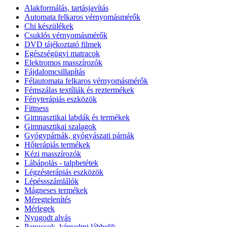
Alakformálás, tartásjavítás
Automata felkaros vérnyomásmérők
Chi készülékek
Csuklós vérnyomásmérők
DVD tájékoztató filmek
Egészségügyi matracok
Elektromos masszírozók
Fájdalomcsillapítás
Félautomata felkaros vérnyomásmérők
Fémszálas textíliák és reztermékek
Fényterápiás eszközök
Fittness
Gimnasztikai labdák és termékek
Gimnasztikai szalagok
Gyógypárnák, gyógyászati párnák
Hőterápiás termékek
Kézi masszírozók
Lábápolás - talpbetétek
Légzésterápiás eszközök
Lépéssszámlálók
Mágneses termékek
Méregtelenítés
Mérlegek
Nyugodt alvás
Papucsok, kényelmi lábbelik