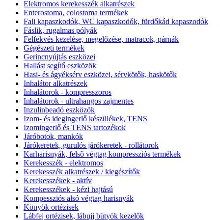
Elektromos kerekesszék alkatrészek
Enterostoma, colostoma termékek
Fali kapaszkodók, WC kapaszkodók, fürdőkád kapaszodók
Fáslik, rugalmas pólyák
Felfekvés kezelése, megelőzése, matracok, párnák
Gégészeti termékek
Gerincnyújtás eszközei
Hallást segítő eszközök
Hasi- és ágyéksérv eszközei, sérvkötők, haskötők
Inhalátor alkatrészek
Inhalátorok - kompresszoros
Inhalátorok - ultrahangos zajmentes
Inzulinbeadó eszközök
Izom- és idegingerlő készülékek, TENS
Izomingerlő és TENS tartozékok
Járóbotok, mankók
Járókeretek, gurulós járókeretek - rollátorok
Karharisnyák, felső végtag kompressziós termékek
Kerekesszék - elektromos
Kerekesszék alkatrészek / kiegészítők
Kerekesszékek - aktív
Kerekesszékek - kézi hajtású
Kompessziós alsó végtag harisnyák
Könyök ortézisek
Lábfej ortézisek, lábujj bütyök kezelők