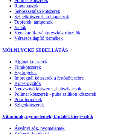
Polimer kötszerek
Ragtapaszok
Sebösszehúzó kötszerek
Szigetkötszerek, sebtapaszok
Tupferek, tamponok
Vatták
Vénakanül-, vénás eszköz rögzítők
Vérzéscsillapító termékek
MÖLNLYCKE SEBELLÁTÁS
Alginát kotszerek
Filmkötszerek
Hydrogelek
Impregnál kötszerek a fertőzött sebre
Kötésrögzítők
Nedvszívó kötszerek, habszivacsok
Polimer kötszerek - puha szilikon kötszerek
Prior termékek
Szigetkötszerek
Vitaminok, nyomelemek, táplálék kiegészítők
Ásványi sók, nyomelemek
Krémek, kenőcsök