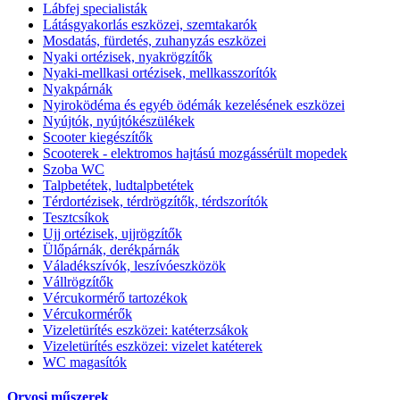
Lábfej specialisták
Látásgyakorlás eszközei, szemtakarók
Mosdatás, fürdetés, zuhanyzás eszközei
Nyaki ortézisek, nyakrögzítők
Nyaki-mellkasi ortézisek, mellkasszorítók
Nyakpárnák
Nyiroködéma és egyéb ödémák kezelésének eszközei
Nyújtók, nyújtókészülékek
Scooter kiegészítők
Scooterek - elektromos hajtású mozgássérült mopedek
Szoba WC
Talpbetétek, ludtalpbetétek
Térdortézisek, térdrögzítők, térdszorítók
Tesztcsíkok
Ujj ortézisek, ujjrögzítők
Ülőpárnák, derékpárnák
Váladékszívók, leszívóeszközök
Vállrögzítők
Vércukormérő tartozékok
Vércukormérők
Vizeletürítés eszközei: katéterzsákok
Vizeletürítés eszközei: vizelet katéterek
WC magasítók
Orvosi műszerek