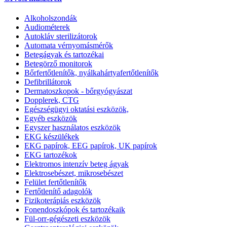
Alkoholszondák
Audiométerek
Autokláv sterilizátorok
Automata vérnyomásmérők
Betegágyak és tartozékai
Betegörző monitorok
Bőrfertőtlenítők, nyálkahártyafertőtlenítők
Defibrillátorok
Dermatoszkopok - bőrgyógyászat
Dopplerek, CTG
Egészségügyi oktatási eszközök,
Egyéb eszközök
Egyszer használatos eszközök
EKG készülékek
EKG papírok, EEG papírok, UK papírok
EKG tartozékok
Elektromos intenzív beteg ágyak
Elektrosebészet, mikrosebészet
Felület fertőtlenítők
Fertőtlenítő adagolók
Fizikoterápiás eszközök
Fonendoszkópok és tartozékaik
Fül-orr-gégészeti eszközök