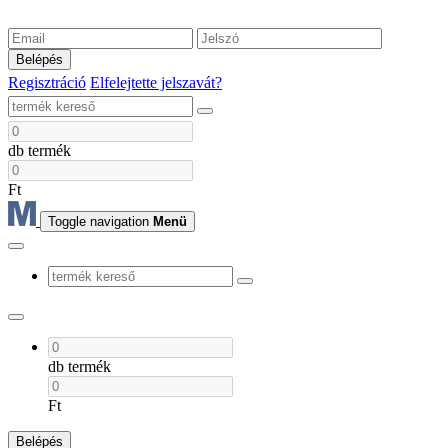
Belépés
Regisztráció
Elfelejtette jelszavát?
db termék
Ft
Toggle navigation
Menü
db termék
Ft
Belépés