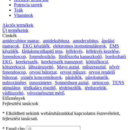
Potencia szerek
Teák
Vitaminok
Akciós termékek
Új termékeink
Cimkék
antidecubitor matrac,
antidekubitusz,
antudecubitus,
ápolási
matracok,
EKG készülék,
elektromos izomstimulátorok,
EMS
készülék,
fájdalomcsillapitó tens,
felfekvés,
felfekvés kezelése,
fonendoscop,
fonendoszkóp,
fürdőszoba kapaszkodó,
hordozható
EKG,
kerekesszék,
kerekesszék transzport,
kötözőkocsi,
kötszerkocsi,
lábszárszoritó,
Mayo asztal,
műszerasztal,
nővér
fonendoscop,
orvosi bútorzat,
orvosi műszer,
orvosi rendelő
bútorzat,
oxigén koncentrátorok,
párásítók,
párologtatók,
pulzoximéter,
pusoximeter,
Sonnenburg asztal,
stetoscop,
TENS
stimulátor,
térdkalács rögzítő,
térdrögzítők,
térdszorítók,
vádliszorító,
véroxigénszint mérő,
Előzmények
Fejlesztési tanácsok
* Elküldheti nekünk webáruházunkkal kapcsolatos észrevételeit,
fejlesztési tanácsait.
*
Email cím: