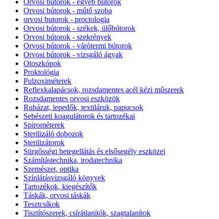
Orvosi bútorok - egyéb bútorok
Orvosi bútorok - műtő szoba
orvosi butorok - proctologia
Orvosi bútorok - székek, ülőbútorok
Orvosi bútorok - szekrények
Orvosi bútorok - várótermi bútorok
Orvosi bútorok - vizsgáló ágyak
Otoszkópok
Proktológia
Pulzoximéterek
Reflexkalapácsok, rozsdamentes acél kézi műszerek
Rozsdamentes orvosi eszközök
Ruházat, lepedők, textiláruk, papucsok
Sebészeti koagulátorok és tartozékai
Spirométerek
Sterilizáló dobozok
Sterilizátorok
Sürgősségi betegellátás és elsősegély eszközei
Számítástechnika, irodatechnika
Szemészet, optika
Színlátásvizsgáló könyvek
Tartozékok, kiegészítők
Táskák, orvosi táskák
Tesztcsíkok
Tisztítószerek, csírátlanítók, szagtalanítok