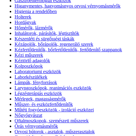
Gasztroenterológiai eszközök
Higanymentes, hagyomásnyos orvosi vérnyomásmérők
Higienia a rendelőben
Holterek
Hordágyak
Hőmérők, lázmérők
Inhalátorok, párásítók, légtisztítók
Készenléti és sürgősségi táskák
Kézápolók, bőrápolók, regeneráló szerek
Kézfertőtlenítők, bőrfertőtlenítők, fertőtlenítő szappanok
Kézi műszerek
Kéztörlő adagolók
Kolposzkópok
Laboratoriumi eszközök
Laborkészülékek
Lámpák, fényforrások
Laryngoszkópok, reanimációs eszközök
Légzésterápiás eszközök
Mérlegek, magasságmérők
Műszer- és eszközfertőtlenítők
Műtéti fogyóeszközök - izoláció eszközei
Nőgyógyászat
Oftalmoszkopok, szemészeti műszerek
Órás vérnyomásmérők
Orvosi bútorok - asztalok, műszerasztalok