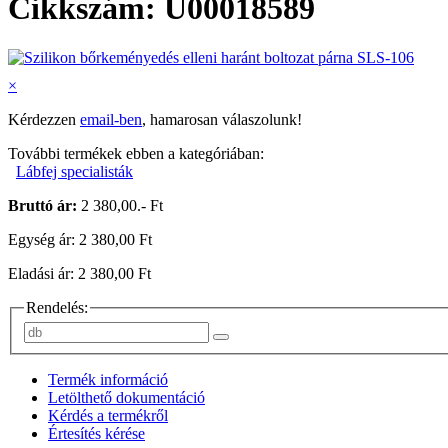
Cikkszám: U00018589
×
Kérdezzen
email-ben
, hamarosan válaszolunk!
További termékek ebben a kategóriában:
Lábfej specialisták
Bruttó ár:
2 380,00.- Ft
Egység ár: 2 380,00 Ft
Eladási ár: 2 380,00 Ft
Rendelés:
Termék információ
Letölthető dokumentáció
Kérdés a termékről
Értesítés kérése