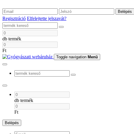
Belépés
Regisztráció
Elfelejtette jelszavát?
db termék
Ft
Toggle navigation
Menü
db termék
Ft
Belépés