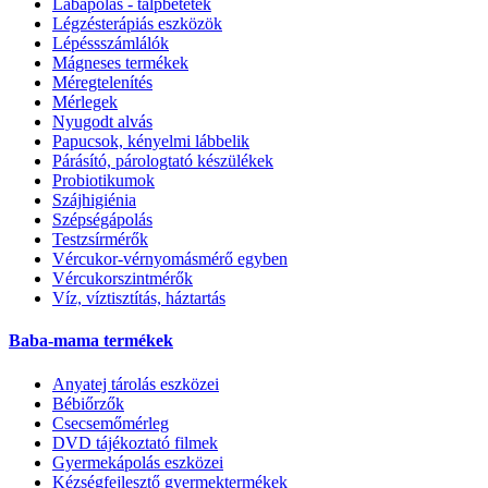
Lábápolás - talpbetétek
Légzésterápiás eszközök
Lépéssszámlálók
Mágneses termékek
Méregtelenítés
Mérlegek
Nyugodt alvás
Papucsok, kényelmi lábbelik
Párásító, párologtató készülékek
Probiotikumok
Szájhigiénia
Szépségápolás
Testzsírmérők
Vércukor-vérnyomásmérő egyben
Vércukorszintmérők
Víz, víztisztítás, háztartás
Baba-mama termékek
Anyatej tárolás eszközei
Bébiőrzők
Csecsemőmérleg
DVD tájékoztató filmek
Gyermekápolás eszközei
Kézségfejlesztő gyermektermékek