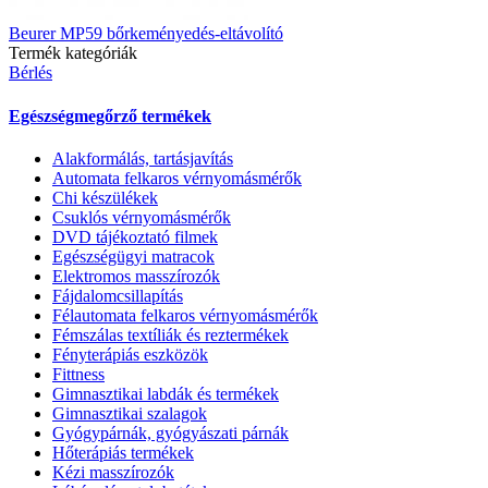
Beurer MP59 bőrkeményedés-eltávolító
Termék kategóriák
Bérlés
Egészségmegőrző termékek
Alakformálás, tartásjavítás
Automata felkaros vérnyomásmérők
Chi készülékek
Csuklós vérnyomásmérők
DVD tájékoztató filmek
Egészségügyi matracok
Elektromos masszírozók
Fájdalomcsillapítás
Félautomata felkaros vérnyomásmérők
Fémszálas textíliák és reztermékek
Fényterápiás eszközök
Fittness
Gimnasztikai labdák és termékek
Gimnasztikai szalagok
Gyógypárnák, gyógyászati párnák
Hőterápiás termékek
Kézi masszírozók