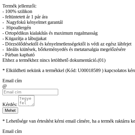
Termék jellemzői:
- 100% szilikon
- feltüntetett ár 1 pár ára
- Nagyfokú kényelmet garantál
- Hipoallergén
- Ortopédikus kialakítás és maximum rugalmasság
- Kiigazítja a lábujjakat
- Dörzsölődésektől és kényelmetlenségektől is védi az egész lábfejet
- Ideális kiütések, bőrkeményedés és metatarsalgia megelőzésére
- Párban kapható
Ehhez a termékhez nincs letölthető dokumentáció.(01)
* Elküldheti nekünk a termékkel (Kód:
U00018589
) kapcsolatos kér
Email cím
@
Kérdés:
Mehet
* Lehetősége van értesítést kérni email címére, ha a termék raktárra 
Email cím