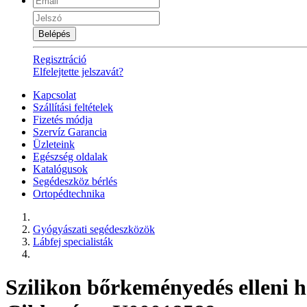
Belépés
Regisztráció
Elfelejtette jelszavát?
Kapcsolat
Szállítási feltételek
Fizetés módja
Szervíz Garancia
Üzleteink
Egészség oldalak
Katalógusok
Segédeszköz bérlés
Ortopédtechnika
Gyógyászati segédeszközök
Lábfej specialisták
Szilikon bőrkeményedés elleni 